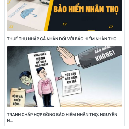
THUẾ THU NHẬP CÁ NHÂN ĐỐI VỚI BẢO HIỂM NHÂN THỌ...
TRANH CHẤP HỢP ĐỒNG BẢO HIỂM NHÂN THỌ: NGUYÊN
N...