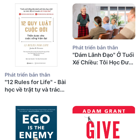
Phát triển bản thân
"Dám Lãnh Đạo" Ở Tuổi
Xế Chiều: Tôi Học Được
Gì Về Sự Can Đảm, Tổn
Phát triển bản thân
Thương Và Những
"12 Rules for Life" - Bài
Cuộc Nói Chuyện Khó
học về trật tự và trách
Khăn Nhất?
nhiệm từ một thầy giáo
già sau 30 năm giảng
đường