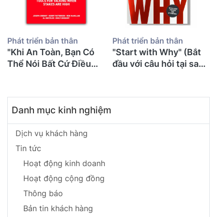
Phát triển bản thân
Phát triển bản thân
"Khi An Toàn, Bạn Có
"Start with Why" (Bắt
Thể Nói Bất Cứ Điều
đầu với câu hỏi tại sao)
Gì": 71 Tuổi Tôi Mới
- Simon Sinek
Đọc "Crucial
Conversations" Và Ước
Danh mục kinh nghiệm
Gì Mình Biết Điều Này
Sớm Hơn Để Không
Suýt Mất Con
Dịch vụ khách hàng
Tin tức
Hoạt động kinh doanh
Hoạt động cộng đồng
Thông báo
Bản tin khách hàng