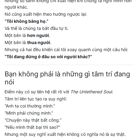
Nhưng so sánh không chỉ xuất hiện khi chúng ta nghĩ mình hơn
người khác.
Nó cũng xuất hiện theo hướng ngược lại:
“Tôi không bằng họ.”
Và thế là chúng ta bắt đầu tự ti.
Một bên là
hơn người
.
Một bên là
thua người
.
Nhưng cả hai đều khiến cái tôi xoay quanh cùng một câu hỏi:
“Tôi đang đứng ở đâu so với người khác?”
Bạn không phải là những gì tâm trí đang
nói
Điểm này có sự liên hệ rất rõ với
The Untethered Soul
.
Tâm trí liên tục tạo ra suy nghĩ:
“Anh ta coi thường mình.”
“Mình phải chứng minh.”
“Chuyện này thật bất công.”
“Nếu mình thất bại thì sao?”
Nhưng một suy nghĩ xuất hiện không có nghĩa nó là sự thật.