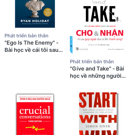
Phát triển bản thân
"Ego Is The Enemy" -
Bài học về cái tôi sau
30 năm giảng đường từ
Phát triển bản thân
một thầy giáo già
"Give and Take" - Bài
học về những người
cho đi và bí mật thành
công từ một thầy giáo
già