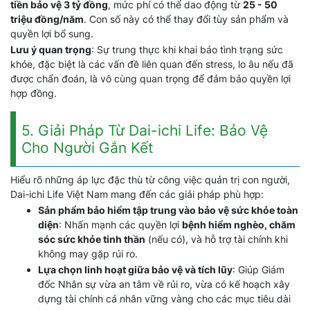
tiền bảo vệ 3 tỷ đồng
, mức phí có thể dao động từ
25 - 50
triệu đồng/năm
. Con số này có thể thay đổi tùy sản phẩm và
quyền lợi bổ sung.
Lưu ý quan trọng
: Sự trung thực khi khai báo tình trạng sức
khỏe, đặc biệt là các vấn đề liên quan đến stress, lo âu nếu đã
được chẩn đoán, là vô cùng quan trọng để đảm bảo quyền lợi
hợp đồng.
5. Giải Pháp Từ Dai-ichi Life: Bảo Vệ
Cho Người Gắn Kết
Hiểu rõ những áp lực đặc thù từ công việc quản trị con người,
Dai-ichi Life Việt Nam mang đến các giải pháp phù hợp:
Sản phẩm bảo hiểm tập trung vào bảo vệ sức khỏe toàn
diện
: Nhấn mạnh các quyền lợi
bệnh hiểm nghèo, chăm
sóc sức khỏe tinh thần
(nếu có), và hỗ trợ tài chính khi
không may gặp rủi ro.
Lựa chọn linh hoạt giữa bảo vệ và tích lũy
: Giúp Giám
đốc Nhân sự vừa an tâm về rủi ro, vừa có kế hoạch xây
dựng tài chính cá nhân vững vàng cho các mục tiêu dài