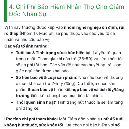
4. Chi Phí Bảo Hiểm Nhân Thọ Cho Giám
Đốc Nhân Sự
Vị trí này thường được xếp vào
nhóm nghề nghiệp ổn định, rủi
ro thấp
(Nhóm 1). Mức phí sẽ phụ thuộc vào các yếu tố cá
nhân và nhu cầu bảo vệ.
Các yếu tố ảnh hưởng:
Tuổi tác & Tình trạng sức khỏe hiện tại
: Là yếu tố quan
trọng nhất. Tham gia khi còn trẻ (35-50) và sức khỏe tốt
sẽ có phí tốt hơn. Các vấn đề như cao huyết áp, rối loạn
giấc ngủ cần được khai báo.
Số tiền bảo vệ & Loại sản phẩm
: Nhu cầu bảo vệ thường
ở mức khá cao (từ 2-5 tỷ đồng). Có thể lựa chọn sản
phẩm
thuần bảo vệ
hoặc
kết hợp bảo vệ và tích lũy/tăng
trưởng
(liên kết chung) tùy mục tiêu tài chính.
Thói quen sinh hoạt
: Tình trạng hút thuốc lá sẽ làm tăng
phí đáng kể.
Ước tính chi phí tham khảo
: Một Giám đốc Nhân sự
nữ 45 tuổi,
không hút thuốc, sức khỏe tốt
, lựa chọn gói bảo hiểm với
số