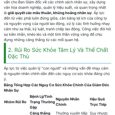
vấn cho Ban Giám đốc về các chính sách nhân sự, xây dựng
văn hóa doanh nghiệp, quản lý hiệu suất, và quan trọng nhất
là
giải quyết các mâu thuẫn, khủng hoảng nhân sự
. Áp lực
đến từ việc phải luôn đứng giữa, cân bằng lợi ích của công ty
và nguyện vọng của người lao động, xử lý các tình huống nhạy
cảm như sa thải, kỷ luật, tranh chấp lao động. Công việc đòi hỏi
sự kiên nhẫn, khéo léo và một tinh thần vững vàng để chịu
đựng những căng thẳng từ các mối quan hệ.
2. Rủi Ro Sức Khỏe Tâm Lý Và Thể Chất
Đặc Thù
Áp lực từ việc quản lý "con người" và những vấn đề nhạy cảm
là nguyên nhân chính dẫn đến các nguy cơ sức khỏe đáng chú
ý.
Bảng Tổng Hợp Các Nguy Cơ Sức Khỏe Chính Của Giám Đốc
Nhân Sự
Bệnh Lý/Tình
Nguyên Nhân
Hậu Quả
Nhóm Rủi Ro
Trạng Thường
Chính
Trực Tiếp
Gặp
Căng thẳng
Thường xuyên tiếp
Suy nhược