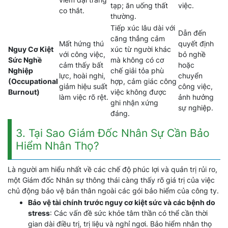
tạp; ăn uống thất
việc.
co thắt.
thường.
Tiếp xúc lâu dài với
Dẫn đến
căng thẳng cảm
Mất hứng thú
quyết định
Nguy Cơ Kiệt
xúc từ người khác
với công việc,
bỏ nghề
Sức Nghề
mà không có cơ
cảm thấy bất
hoặc
Nghiệp
chế giải tỏa phù
lực, hoài nghi,
chuyển
(Occupational
hợp, cảm giác công
giảm hiệu suất
công việc,
Burnout)
việc không được
làm việc rõ rệt.
ảnh hưởng
ghi nhận xứng
sự nghiệp.
đáng.
3. Tại Sao Giám Đốc Nhân Sự Cần Bảo
Hiểm Nhân Thọ?
Là người am hiểu nhất về các chế độ phúc lợi và quản trị rủi ro,
một Giám đốc Nhân sự thông thái càng thấy rõ giá trị của việc
chủ động bảo vệ bản thân ngoài các gói bảo hiểm của công ty.
Bảo vệ tài chính trước nguy cơ kiệt sức và các bệnh do
stress
: Các vấn đề sức khỏe tâm thần có thể cần thời
gian dài điều trị, trị liệu và nghỉ ngơi. Bảo hiểm nhân thọ