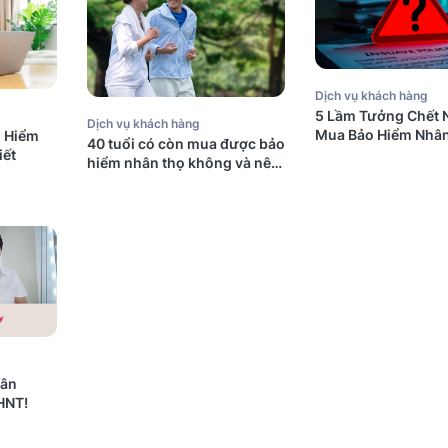
Dịch vụ khách hàng
5 Lầm Tưởng Chết 
Dịch vụ khách hàng
Mua Bảo Hiểm Nhân
o Hiểm
40 tuổi có còn mua được bảo
Úc (Mà Người Việt
iết
hiểm nhân thọ không và nên
Mắc Phải)
mua bảo hiểm gì?
dân
HNT!