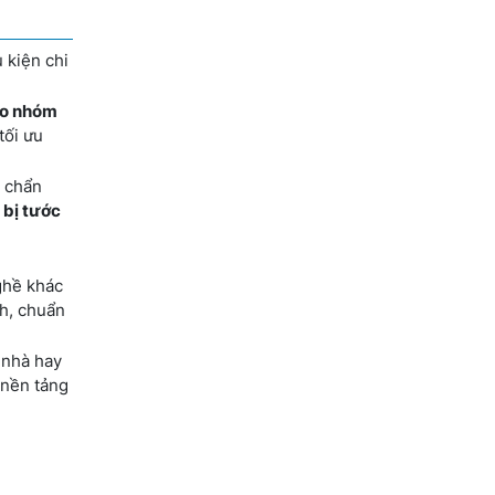
 kiện chi
ào nhóm
tối ưu
t chẩn
c
bị tước
ghề khác
nh, chuẩn
 nhà hay
 nền tảng