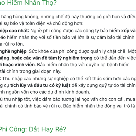
Bảo Hiểm Nhân Thọ?
hãng hàng không, những chế độ này thường có giới hạn và điều
i sự bảo vệ toàn diện và chủ động hơn:
ghiệp cao nhất
: Nghề phi công được các công ty bảo hiểm
xếp v
ảo hiểm nhân thọ với số tiền bảo vệ lớn là sự đảm bảo tài chính 
 rủi ro lớn.
 nghề nghiệp
: Sức khỏe của phi công được quản lý chặt chẽ. Mộ
nặng, hoặc các vấn đề tâm lý nghiêm trọng
có thể dẫn đến việ
i hoặc vĩnh viễn
. Bảo hiểm nhân thọ với quyền lợi bệnh hiểm
ài chính trong giai đoạn này.
: Thu nhập cao nhưng sự nghiệp có thể kết thúc sớm hơn các n
ng cụ
tích lũy và đầu tư có kỷ luật
để xây dựng quỹ tự do tài chí
hành nguồn vốn cho các dự định kinh doanh.
Dù thu nhập tốt, việc đảm bảo tương lai học vấn cho con cái, mua
i chính có tính bảo vệ rủi ro. Bảo hiểm nhân thọ đóng vai trò là
Phi Công: Đắt Hay Rẻ?