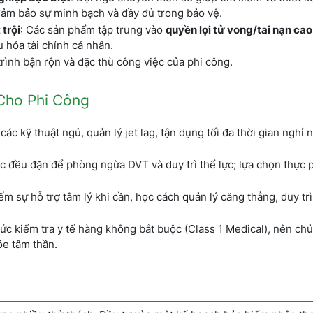
đảm bảo sự minh bạch và đầy đủ trong bảo vệ.
 trội
: Các sản phẩm tập trung vào
quyền lợi tử vong/tai nạn cao
u hóa tài chính cá nhân.
 trình bận rộn và đặc thù công việc của phi công.
Cho Phi Công
 các kỹ thuật ngủ, quản lý jet lag, tận dụng tối đa thời gian nghỉ 
ục đều đặn để phòng ngừa DVT và duy trì thể lực; lựa chọn thực
ếm sự hỗ trợ tâm lý khi cần, học cách quản lý căng thẳng, duy trì
mức kiểm tra y tế hàng không bắt buộc (Class 1 Medical), nên ch
ỏe tâm thần.