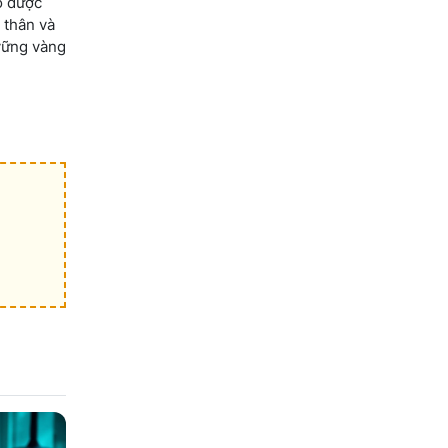
ọ được
 thân và
vững vàng