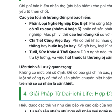
Chi phí bảo hiểm nhân thọ (phí bảo hiểm) cho phi c
yếu tố then chốt.
Các yếu tố ảnh hưởng đến phí bảo hiểm:
Phân Loại Nghề Nghiệp Đặc Biệt
: Phi công (đ
có rủi ro cao (nhóm 4 hoặc 5)
hoặc có sản phẩm 
nghiệp. Mức phí vì thế
cao hơn đáng kể
so với
Chi Tiết Công Việc Bay
: Phí có thể khác nhau 
thăng
hay
huấn luyện bay
. Số giờ bay, loại hì
Tuổi, Sức Khỏe & Thói Quen
: Dù ở nghề nào, t
tra kỹ lưỡng, và việc
hút thuốc lá thường bị cấ
Ước tính và Lưu ý quan trọng
:
Không có mức phí cố định. Để có báo giá chính xác,
Một số công ty có thể có sản phẩm chuyên biệt hoặc
trên hồ sơ cá nhân là cần thiết
.
4. Giải Pháp Từ Dai-ichi Life: Hợp
Hiểu được đặc thù và nhu cầu bảo vệ cao cấp của ngh
Tư vấn sản phẩm phù hợp với phân loại nghề n