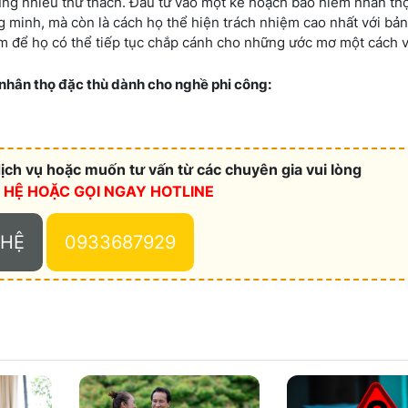
ũng nhiều thử thách. Đầu tư vào một kế hoạch bảo hiểm nhân th
ng minh, mà còn là cách họ thể hiện trách nhiệm cao nhất với bản
âm để họ có thể tiếp tục chắp cánh cho những ước mơ một cách 
 nhân thọ đặc thù dành cho nghề phi công:
ch vụ hoặc muốn tư vấn từ các chuyên gia vui lòng
N HỆ HOẶC
GỌI NGAY HOTLINE
 HỆ
0933687929