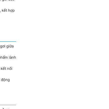
, kết hợp
ngơi giữa
 phẩm lành
 kết nối
ủ động