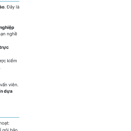
nào
. Đây là
nghiệp
 nạn nghề
 trực
được kiểm
.
 vấn viên.
ấn dựa
hoạt:
ế gói bảo