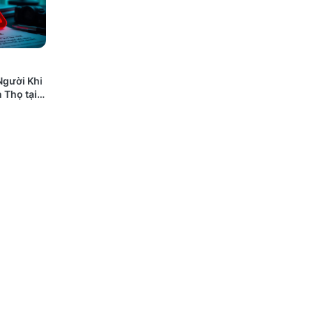
Người Khi
 Thọ tại
 Nào Cũng