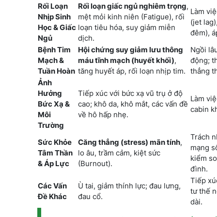
Rối Loạn
Rối loạn giấc ngủ nghiêm trọng
,
Làm việ
Nhịp Sinh
mệt mỏi kinh niên (Fatigue), rối
(jet lag
Học & Giấc
loạn tiêu hóa, suy giảm miễn
đêm), áp
Ngủ
dịch.
Bệnh Tim
Hội chứng suy giảm lưu thông
Ngồi lâ
Mạch &
máu tĩnh mạch (huyết khối)
,
động; t
Tuần Hoàn
tăng huyết áp, rối loạn nhịp tim.
thẳng t
Ảnh
Hưởng
Tiếp xúc với bức xạ vũ trụ ở độ
Làm việ
Bức Xạ &
cao; khô da, khô mắt, các vấn đề
cabin k
Môi
về hô hấp nhẹ.
Trường
Trách n
Sức Khỏe
Căng thẳng (stress) mãn tính
,
mạng số
Tâm Thần
lo âu, trầm cảm, kiệt sức
kiểm so
& Áp Lực
(Burnout).
đình.
Tiếp xú
Các Vấn
Ù tai, giảm thính lực; đau lưng,
tư thế n
Đề Khác
đau cổ.
dài.