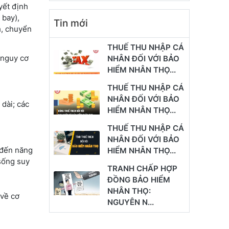
yết định
 bay),
Tin mới
h, chuyển
THUẾ THU NHẬP CÁ
 nguy cơ
NHÂN ĐỐI VỚI BẢO
HIỂM NHÂN THỌ...
THUẾ THU NHẬP CÁ
NHÂN ĐỐI VỚI BẢO
dài; các
HIỂM NHÂN THỌ...
THUẾ THU NHẬP CÁ
NHÂN ĐỐI VỚI BẢO
 đến năng
HIỂM NHÂN THỌ...
sống suy
TRANH CHẤP HỢP
ĐỒNG BẢO HIỂM
NHÂN THỌ:
 về cơ
NGUYÊN N...