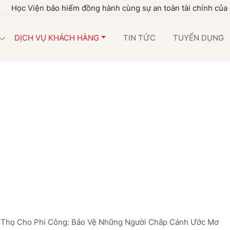
n bảo hiểm đồng hành cùng sự an toàn tài chính của gia đình b
DỊCH VỤ KHÁCH HÀNG
TIN TỨC
TUYỂN DỤNG
 Thọ Cho Phi Công: Bảo Vệ Những Người Chắp Cánh Ước Mơ