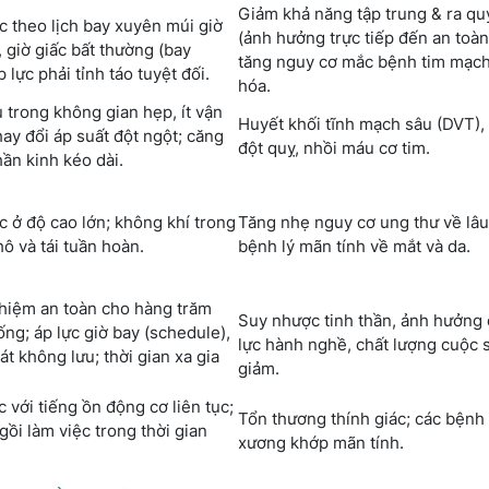
Giảm khả năng tập trung & ra qu
c theo lịch bay xuyên múi giờ
(ảnh hưởng trực tiếp đến an toàn
), giờ giấc bất thường (bay
tăng nguy cơ mắc bệnh tim mạc
 lực phải tỉnh táo tuyệt đối.
hóa.
u trong không gian hẹp, ít vận
Huyết khối tĩnh mạch sâu (DVT),
hay đổi áp suất đột ngột; căng
đột quỵ, nhồi máu cơ tim.
hần kinh kéo dài.
c ở độ cao lớn; không khí trong
Tăng nhẹ nguy cơ ung thư về lâu 
hô và tái tuần hoàn.
bệnh lý mãn tính về mắt và da.
hiệm an toàn cho hàng trăm
Suy nhược tinh thần, ảnh hưởng
ng; áp lực giờ bay (schedule),
lực hành nghề, chất lượng cuộc 
át không lưu; thời gian xa gia
giảm.
c với tiếng ồn động cơ liên tục;
Tổn thương thính giác; các bệnh
gồi làm việc trong thời gian
xương khớp mãn tính.