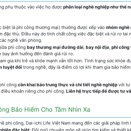
ông phụ thuộc vào việc họ được
phân loại nghề nghiệp như thế 
ặc biệt là phi công thương mại) thường được xếp vào
nhóm nghề 
đặc thù. Điều này do tính chất công việc đặc biệt và rủi ro tai
 các nghề văn phòng.
giữa phi công
bay thương mại đường dài
,
bay nội địa
,
phi công
nh bay ảnh hưởng đến đánh giá rủi ro.
ham gia khi trẻ và khỏe mạnh vẫn tốt hơn. Tình trạng sức khỏe 
m tuyệt đối
trong nghề, đây là điểm có lợi khi tham gia bảo hiểm
 phi công
cần khai báo trung thực và chi tiết nghề nghiệp
với tư
 điều khoản riêng cho phi công.
Liên hệ trực tiếp để được tư v
 Đồng Bảo Hiểm Cho Tầm Nhìn Xa
ề phi công, Dai-ichi Life Việt Nam mang đến các giải pháp linh 
ghiệp đặc biệt
: Đội ngũ chuyên môn sẽ giúp tìm kiếm và thiết k