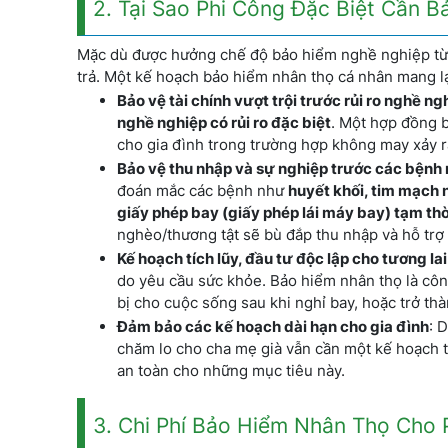
2. Tại Sao Phi Công Đặc Biệt Cần 
Mặc dù được hưởng chế độ bảo hiểm nghề nghiệp từ 
trả. Một kế hoạch bảo hiểm nhân thọ cá nhân mang lạ
Bảo vệ tài chính vượt trội trước rủi ro nghề n
nghề nghiệp có rủi ro đặc biệt
. Một hợp đồng b
cho gia đình trong trường hợp không may xảy ra
Bảo vệ thu nhập và sự nghiệp trước các bệnh
đoán mắc các bệnh như
huyết khối, tim mạch 
giấy phép bay (giấy phép lái máy bay) tạm thờ
nghèo/thương tật sẽ bù đắp thu nhập và hỗ trợ t
Kế hoạch tích lũy, đầu tư độc lập cho tương lai
do yêu cầu sức khỏe. Bảo hiểm nhân thọ là cô
bị cho cuộc sống sau khi nghỉ bay, hoặc trở t
Đảm bảo các kế hoạch dài hạn cho gia đình
: 
chăm lo cho cha mẹ già vẫn cần một kế hoạch tà
an toàn cho những mục tiêu này.
3. Chi Phí Bảo Hiểm Nhân Thọ Cho 