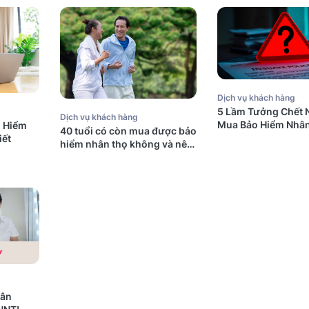
Dịch vụ khách hàng
5 Lầm Tưởng Chết 
Dịch vụ khách hàng
Mua Bảo Hiểm Nhân
o Hiểm
40 tuổi có còn mua được bảo
Úc (Mà Người Việt
iết
hiểm nhân thọ không và nên
Mắc Phải)
mua bảo hiểm gì?
dân