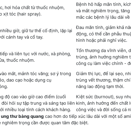
Bệnh hô hấp mãn tính, kíc
óc, hơi hóa chất từ thuốc nhuộm,
và mắt nghiêm trọng, tăng
 xịt tóc (hair spray).
mắc các bệnh lý lâu dài về
Đau mãn tính, giảm khả nă
nhiều giờ, giữ tư thế cố định, lặp lại
động, có thể cần phẫu thu
ới cánh tay và cổ tay.
hình hoặc phải nghỉ việc.
Tổn thương da vĩnh viễn, 
tiếp và liên tục với nước, xà phòng,
trùng, ảnh hưởng nghiêm 
rửa, thuốc nhuộm.
công cụ làm việc chính - đô
vào mắt, mảnh tóc văng; sơ ý trong
Giảm thị lực, để lại sẹo, n
éo, dao cạo hoặc dụng cụ
trùng vết thương, thậm chí
óng.
năng lao động tạm thời.
g độ cao vào giờ cao điểm (cuối
Kiệt sức (burnout), suy nh
, đòi hỏi sự tập trung và sáng tạo liên
kinh, ảnh hưởng đến chất 
với nhiều loại tính cách khách hàng.
công việc và đời sống cá n
c
ung thư bàng quang
cao hơn do tiếp xúc lâu dài với một số am
e nghiêm trọng cần được quan tâm đặc biệt.