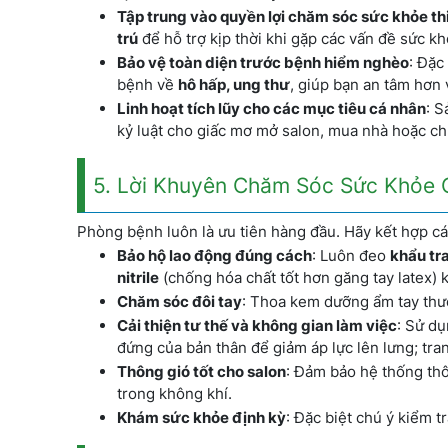
Tập trung vào quyền lợi chăm sóc sức khỏe th
trú
để hỗ trợ kịp thời khi gặp các vấn đề sức 
Bảo vệ toàn diện trước bệnh hiểm nghèo
: Đặc
bệnh về
hô hấp, ung thư
, giúp bạn an tâm hơn 
Linh hoạt tích lũy cho các mục tiêu cá nhân
: S
kỷ luật cho giấc mơ mở salon, mua nhà hoặc chu
5. Lời Khuyên Chăm Sóc Sức Khỏe 
Phòng bệnh luôn là ưu tiên hàng đầu. Hãy kết hợp cá
Bảo hộ lao động đúng cách
: Luôn đeo
khẩu tr
nitrile
(chống hóa chất tốt hơn găng tay latex) 
Chăm sóc đôi tay
: Thoa kem dưỡng ẩm tay thườ
Cải thiện tư thế và không gian làm việc
: Sử d
đứng của bản thân để giảm áp lực lên lưng; tran
Thông gió tốt cho salon
: Đảm bảo hệ thống thô
trong không khí.
Khám sức khỏe định kỳ
: Đặc biệt chú ý kiểm t