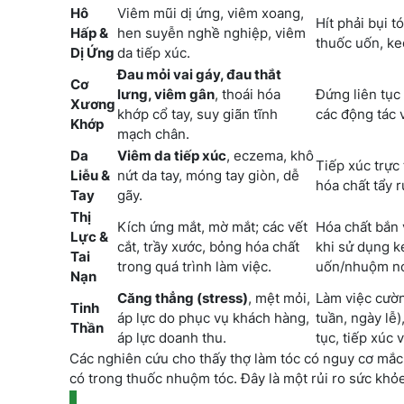
Hô
Viêm mũi dị ứng, viêm xoang,
Hít phải bụi t
Hấp &
hen suyễn nghề nghiệp, viêm
thuốc uốn, keo
Dị Ứng
da tiếp xúc.
Đau mỏi vai gáy, đau thắt
Cơ
lưng, viêm gân
, thoái hóa
Đứng liên tục 
Xương
khớp cổ tay, suy giãn tĩnh
các động tác v
Khớp
mạch chân.
Da
Viêm da tiếp xúc
, eczema, khô
Tiếp xúc trực 
Liễu &
nứt da tay, móng tay giòn, dễ
hóa chất tẩy 
Tay
gãy.
Thị
Kích ứng mắt, mờ mắt; các vết
Hóa chất bắn 
Lực &
cắt, trầy xước, bỏng hóa chất
khi sử dụng k
Tai
trong quá trình làm việc.
uốn/nhuộm n
Nạn
Căng thẳng (stress)
, mệt mỏi,
Làm việc cườn
Tinh
áp lực do phục vụ khách hàng,
tuần, ngày lễ)
Thần
áp lực doanh thu.
tục, tiếp xúc 
Các nghiên cứu cho thấy thợ làm tóc có nguy cơ mắ
có trong thuốc nhuộm tóc. Đây là một rủi ro sức khỏ