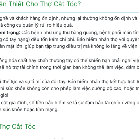
ần Thiết Cho Thợ Cắt Tóc?
 nghề và khách hàng ổn định, nhưng lại thường không ổn định và
 công cụ quản lý rủi ro hiệu quả.
iêm trọng
: Các bệnh như ung thư bàng quang, bệnh phổi mãn tín
 cổ tay nặng) đều tốn kém chi phí. Bảo hiểm nhân thọ với quyền
n mặt lớn, giúp bạn tập trung điều trị mà không lo lắng về viện 
bỏng hóa chất hay chấn thương tay có thể khiến bạn phải nghỉ việ
sẽ hỗ trợ tài chính trong thời gian bạn không thể làm việc, đảm 
i thể lực và sự tỉ mỉ của đôi tay. Bảo hiểm nhân thọ kết hợp tích 
khi sức khỏe không còn cho phép làm việc cường độ cao, hoặc t
giỏi.
ụ cột gia đình, số tiền bảo hiểm sẽ là sự đảm bảo tài chính vững 
ề sức khỏe hoặc tính mạng.
Thợ Cắt Tóc