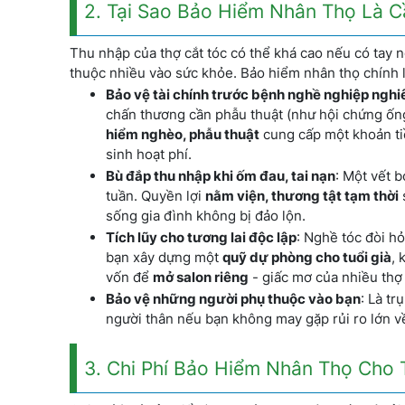
2. Tại Sao Bảo Hiểm Nhân Thọ Là C
Thu nhập của thợ cắt tóc có thể khá cao nếu có tay
thuộc nhiều vào sức khỏe. Bảo hiểm nhân thọ chính là
Bảo vệ tài chính trước bệnh nghề nghiệp ngh
chấn thương cần phẫu thuật (như hội chứng ống
hiểm nghèo, phẫu thuật
cung cấp một khoản tiề
sinh hoạt phí.
Bù đắp thu nhập khi ốm đau, tai nạn
: Một vết 
tuần. Quyền lợi
nằm viện, thương tật tạm thời
sống gia đình không bị đảo lộn.
Tích lũy cho tương lai độc lập
: Nghề tóc đòi hỏ
bạn xây dựng một
quỹ dự phòng cho tuổi già
, 
vốn để
mở salon riêng
- giấc mơ của nhiều thợ 
Bảo vệ những người phụ thuộc vào bạn
: Là tr
người thân nếu bạn không may gặp rủi ro lớn v
3. Chi Phí Bảo Hiểm Nhân Thọ Cho 