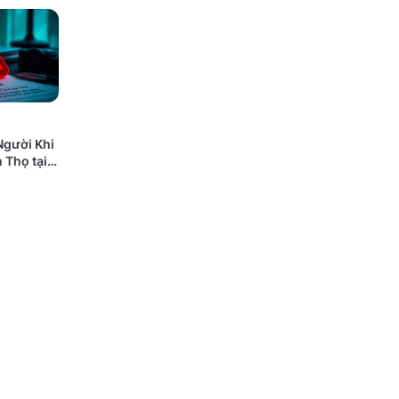
Người Khi
 Thọ tại
 Nào Cũng