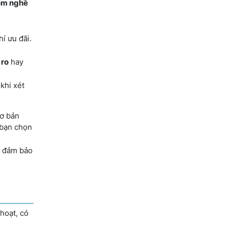
óm nghề
í ưu đãi.
 ro
hay
khi xét
cơ bản
 bạn chọn
y đảm bảo
hoạt, có