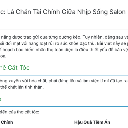
: Lá Chắn Tài Chính Giữa Nhịp Sống Salon
kỹ năng được trao gửi qua từng đường kéo. Tuy nhiên, đằng sau v
 đối mặt với hàng loạt rủi ro sức khỏe đặc thù. Bài viết này sẽ 
ế hoạch bảo hiểm nhân thọ toàn diện là điều thiết yếu để bảo v
hoa.
hề Cắt Tóc
ường xuyên với hóa chất, phải đứng lâu và làm việc tỉ mỉ đã tạo r
hể chất lẫn tinh thần.
p
iến của thợ cắt tóc:
 Chính
Hậu Quả Tiềm Ẩn