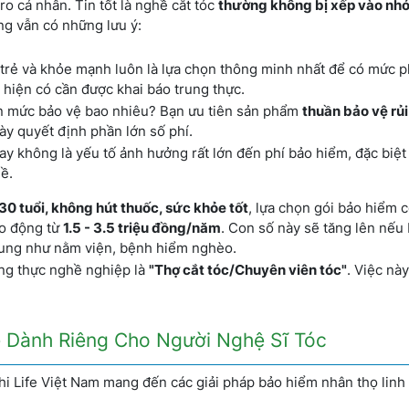
ro cá nhân. Tin tốt là nghề cắt tóc
thường không bị xếp vào nh
ng vẫn có những lưu ý:
 trẻ và khỏe mạnh luôn là lựa chọn thông minh nhất để có mức ph
 hiện có cần được khai báo trung thực.
n mức bảo vệ bao nhiêu? Bạn ưu tiên sản phẩm
thuần bảo vệ rủi
ày quyết định phần lớn số phí.
hay không là yếu tố ảnh hưởng rất lớn đến phí bảo hiểm, đặc biệt 
ề.
0 tuổi, không hút thuốc, sức khỏe tốt
, lựa chọn gói bảo hiểm 
ao động từ
1.5 - 3.5 triệu đồng/năm
. Con số này sẽ tăng lên nếu
sung như nằm viện, bệnh hiểm nghèo.
rung thực nghề nghiệp là
"Thợ cắt tóc/Chuyên viên tóc"
. Việc nà
 Vệ Dành Riêng Cho Người Nghệ Sĩ Tóc
chi Life Việt Nam mang đến các giải pháp bảo hiểm nhân thọ linh 