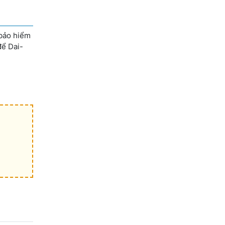
 bảo hiểm
để Dai-