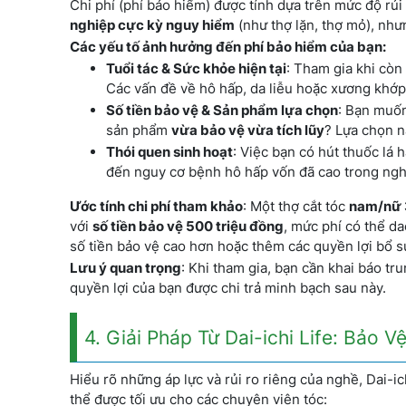
Chi phí (phí bảo hiểm) được tính dựa trên mức độ rủi 
nghiệp cực kỳ nguy hiểm
(như thợ lặn, thợ mỏ), như
Các yếu tố ảnh hưởng đến phí bảo hiểm của bạn:
Tuổi tác & Sức khỏe hiện tại
: Tham gia khi còn
Các vấn đề về hô hấp, da liễu hoặc xương khớp
Số tiền bảo vệ & Sản phẩm lựa chọn
: Bạn muố
sản phẩm
vừa bảo vệ vừa tích lũy
? Lựa chọn n
Thói quen sinh hoạt
: Việc bạn có hút thuốc lá 
đến nguy cơ bệnh hô hấp vốn đã cao trong ngh
Ước tính chi phí tham khảo
: Một thợ cắt tóc
nam/nữ 3
với
số tiền bảo vệ 500 triệu đồng
, mức phí có thể d
số tiền bảo vệ cao hơn hoặc thêm các quyền lợi bổ 
Lưu ý quan trọng
: Khi tham gia, bạn cần khai báo t
quyền lợi của bạn được chi trả minh bạch sau này.
4. Giải Pháp Từ Dai-ichi Life: Bảo
Hiểu rõ những áp lực và rủi ro riêng của nghề, Dai-i
thể được tối ưu cho các chuyên viên tóc: