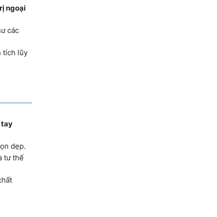
rị ngoại
hư các
tích lũy
 tay
dọn dẹp.
 tư thế
chất