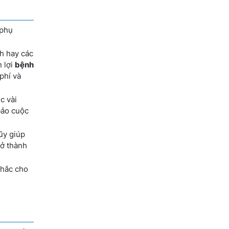
 phụ
h hay các
 lợi
bệnh
phí và
c vài
bảo cuộc
lũy giúp
rở thành
chắc cho