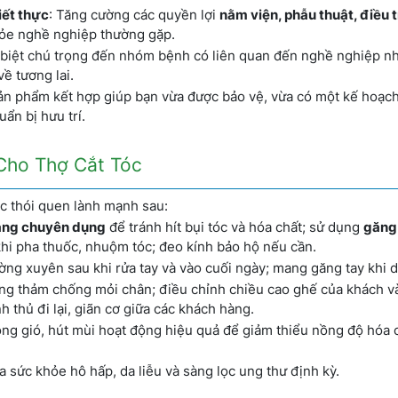
iết thực
: Tăng cường các quyền lợi
nằm viện, phẫu thuật, điều t
khỏe nghề nghiệp thường gặp.
 biệt chú trọng đến nhóm bệnh có liên quan đến nghề nghiệp n
về tương lai.
ản phẩm kết hợp giúp bạn vừa được bảo vệ, vừa có một kế hoạch 
ẩn bị hưu trí.
Cho Thợ Cắt Tóc
c thói quen lành mạnh sau:
ang chuyên dụng
để tránh hít bụi tóc và hóa chất; sử dụng
găng
khi pha thuốc, nhuộm tóc; đeo kính bảo hộ nếu cần.
ng xuyên sau khi rửa tay và vào cuối ngày; mang găng tay khi 
ụng thảm chống mỏi chân; điều chỉnh chiều cao ghế của khách và
h thủ đi lại, giãn cơ giữa các khách hàng.
ng gió, hút mùi hoạt động hiệu quả để giảm thiểu nồng độ hóa 
ra sức khỏe hô hấp, da liễu và sàng lọc ung thư định kỳ.