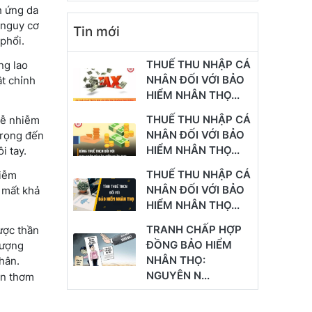
h ứng da
 nguy cơ
Tin mới
 phổi.
THUẾ THU NHẬP CÁ
ng lao
NHÂN ĐỐI VỚI BẢO
ật chỉnh
HIỂM NHÂN THỌ...
THUẾ THU NHẬP CÁ
dễ nhiễm
NHÂN ĐỐI VỚI BẢO
trọng đến
HIỂM NHÂN THỌ...
i tay.
THUẾ THU NHẬP CÁ
hiễm
NHÂN ĐỐI VỚI BẢO
 mất khả
HIỂM NHÂN THỌ...
TRANH CHẤP HỢP
ược thần
ĐỒNG BẢO HIỂM
lượng
NHÂN THỌ:
hân.
NGUYÊN N...
in thơm