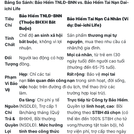
Bảng So Sánh: Bảo Hiểm TNLĐ-BNN vs. Bảo Hiểm Tai Nạn Dai-
ichi Life
Bảo Hiểm TNLĐ-BNN
Tiêu
Bảo Hiểm Tai Nạn Cá Nhân (Ví
(Thuộc BHXH Bắt
Chí
dụ: Dai-ichi Life)
Buộc)
Chế độ
an sinh xã hội
Sản phẩm
thương mại tự
Tính
bắt buộc
, không vì lợi
nguyện
, mua theo nhu cầu cá
Chất
nhuận.
nhân/hộ gia đình.
Mọi cá nhân
, từ trẻ em (30
Đối
Người lao động có hợp
ngày tuổi) đến người cao tuổi
Tượng
đồng.
(thường đến 65-75 tuổi).
Hẹp
: Chỉ các tai
Rất rộng
: Bảo vệ
mọi tai
Phạm
nạn
liên quan đến công
nạn
trong sinh hoạt, đời sống,
Vi Bảo
việc
hoặc trên đường đi
du lịch, thể thao (trừ các
Vệ
làm.
trường hợp loại trừ).
Đa tầng
: Chi phí y tế
Trực tiếp từ Công ty Bảo Hiểm
.
Nguồn
(NSDLĐ), Trợ cấp 1
Quyền lợi
linh hoạt, cao
: Bồi
Chi
lần/hàng tháng (Quỹ
thường theo
STBH đã chọn
(có
Trả &
BHXH), Bồi thường
thể lên đến 100% STBH cho tử
Quyền
(NSDLĐ).
Mức hưởng
vong/thương tật toàn bộ), hỗ
Lợi
tính theo công thức
trợ viện phí, trợ cấp theo ngày