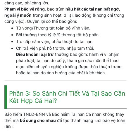
càng cao, phí càng lớn.
Phạm vi bảo vệ rộng
, bao trùm
hầu hết các tai nạn bất ngờ,
ngoài ý muốn
trong sinh hoạt, đi lại, lao động (không chỉ trong
công việc). Quyền lợi có thể bao gồm:
Tử vong/Thương tật toàn bộ vĩnh viễn.
Bồi thường theo tỷ lệ % thương tật bộ phận.
Trợ cấp nằm viện, phẫu thuật do tai nạn.
Chi trả viện phí, hỗ trợ thu nhập tạm thời.
Điều khoản loại trừ
thường bao gồm: hành vi vi phạm
pháp luật, tai nạn do cố ý, tham gia các môn thể thao
mạo hiểm chuyên nghiệp không được thỏa thuận trước,
hoặc tai nạn do ảnh hưởng của chất kích thích.
Phần 3: So Sánh Chi Tiết Và Tại Sao Cần
Kết Hợp Cả Hai?
Bảo hiểm TNLĐ-BNN và Bảo hiểm Tai nạn Cá nhân không thay
thế, mà
bổ sung cho nhau
để tạo thành mạng lưới bảo vệ toàn
diện.