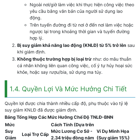
Ngoài nơi/giờ làm việc khi thực hiện công việc theo
yêu cầu bằng văn bản của người sử dụng lao
động.
Trên tuyến đường đi từ nơi ở đến nơi làm việc hoặc
ngược lại trong khoảng thời gian và tuyến đường
hợp lý.
Bị suy giảm khả năng lao động (KNLĐ) từ 5% trở lên
sau
khi giám định.
Không thuộc trường hợp bị loại trừ
như: do mâu thuẫn
cá nhân không liên quan công việc, cố ý tự hủy hoại sức
khỏe, hoặc say rượu/bia, sử dụng ma túy.
1.4. Quyền Lợi Và Mức Hưởng Chi Tiết
Quyền lợi được chia thành nhiều cấp độ, phụ thuộc vào tỷ lệ
suy giảm KNLĐ đã được giám định.
Bảng Tổng Hợp Các Mức Hưởng Chế Độ TNLĐ-BNN
Mức
Cách Tính (Dựa trên
Suy
Mức Lương Cơ Sở -
Ví Dụ Minh Họa
Loại Trợ Cấp
Giảm
2.34 triệu đồng năm
(Suy giảm 15%)