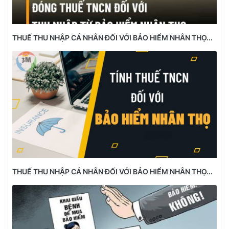
THUẾ THU NHẬP CÁ NHÂN ĐỐI VỚI BẢO HIỂM NHÂN THỌ...
THUẾ THU NHẬP CÁ NHÂN ĐỐI VỚI BẢO HIỂM NHÂN THỌ...