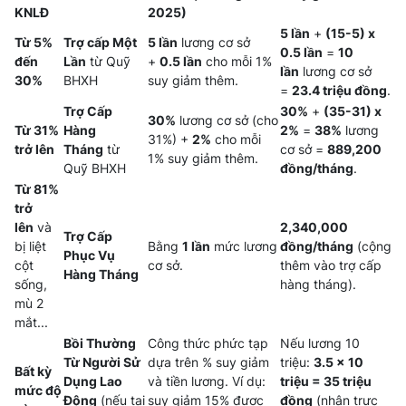
KNLĐ
2025)
5 lần
+
(15-5) x
Từ 5%
Trợ cấp Một
5 lần
lương cơ sở
0.5 lần
=
10
đến
Lần
từ Quỹ
+
0.5 lần
cho mỗi 1%
lần
lương cơ sở
30%
BHXH
suy giảm thêm.
=
23.4 triệu đồng
.
Trợ Cấp
30%
+
(35-31) x
30%
lương cơ sở (cho
Từ 31%
Hàng
2%
=
38%
lương
31%) +
2%
cho mỗi
trở lên
Tháng
từ
cơ sở =
889,200
1% suy giảm thêm.
Quỹ BHXH
đồng/tháng
.
Từ 81%
trở
lên
và
2,340,000
Trợ Cấp
bị liệt
Bằng
1 lần
mức lương
đồng/tháng
(cộng
Phục Vụ
cột
cơ sở.
thêm vào trợ cấp
Hàng Tháng
sống,
hàng tháng).
mù 2
mắt...
Bồi Thường
Công thức phức tạp
Nếu lương 10
Từ Người Sử
dựa trên % suy giảm
triệu:
3.5 x 10
Bất kỳ
Dụng Lao
và tiền lương. Ví dụ:
triệu = 35 triệu
mức độ
Động
(nếu tai
suy giảm 15% được
đồng
(nhận trực