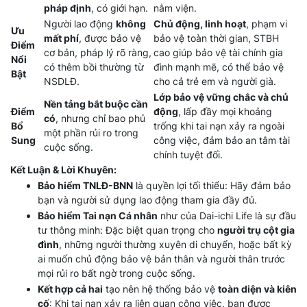
pháp định
, có giới hạn.
nằm viện.
Người lao động
không
Chủ động, linh hoạt
, phạm vi
Ưu
mất phí
, được bảo vệ
bảo vệ toàn thời gian, STBH
Điểm
cơ bản, pháp lý rõ ràng,
cao giúp bảo vệ tài chính gia
Nổi
có thêm bồi thường từ
đình mạnh mẽ, có thể bảo vệ
Bật
NSDLĐ.
cho cả trẻ em và người già.
Lớp bảo vệ vững chắc và chủ
Nền tảng bắt buộc cần
Điểm
động
, lấp đầy mọi khoảng
có
, nhưng chỉ bao phủ
Bổ
trống khi tai nạn xảy ra ngoài
một phần rủi ro trong
Sung
công việc, đảm bảo an tâm tài
cuộc sống.
chính tuyệt đối.
Kết Luận & Lời Khuyên:
Bảo hiểm TNLĐ-BNN
là quyền lợi tối thiểu: Hãy đảm bảo
bạn và người sử dụng lao động tham gia đầy đủ.
Bảo hiểm Tai nạn Cá nhân
như của Dai-ichi Life là sự đầu
tư thông minh: Đặc biệt quan trọng cho
người trụ cột gia
đình
, những người thường xuyên di chuyển, hoặc bất kỳ
ai muốn chủ động bảo vệ bản thân và người thân trước
mọi rủi ro bất ngờ trong cuộc sống.
Kết hợp cả hai
tạo nên hệ thống bảo vệ
toàn diện và kiên
cố
: Khi tai nạn xảy ra liên quan công việc, bạn được