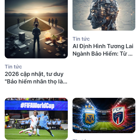
Tin tức
AI Định Hình Tương Lai
Ngành Bảo Hiểm: Từ Tự
Động Hóa Đến Cá Nhân
Tin tức
Hóa Sâu | Phân Tích
2026 cập nhật, tư duy
Chuyên Sâu
"Bảo hiểm nhân thọ là
lừa đảo" đã lỗi thời: Khi
xác suất gõ cửa, sự
chuẩn bị mới là tài sản
thực sự