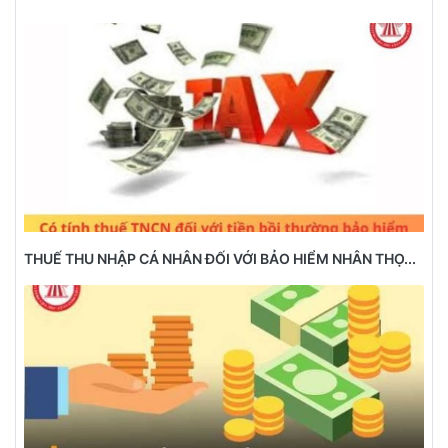
THUẾ THU NHẬP CÁ NHÂN ĐỐI VỚI BẢO HIỂM NHÂN THỌ...