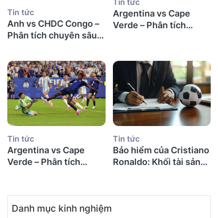
Tin tức
Tin tức
Argentina vs Cape
Anh vs CHDC Congo –
Verde – Phân tích
Phân tích chuyên sâu
chuyên sâu và dự đoán
và dự đoán kết quả trận
kết quả trận đấu vòng
đấu vòng 32 đội World
32 đội World Cup 2026
Cup 2026
Tin tức
Tin tức
Argentina vs Cape
Bảo hiểm của Cristiano
Verde – Phân tích
Ronaldo: Khối tài sản
chuyên sâu và dự đoán
khổng lồ được bảo vệ
kết quả trận đấu vòng
như thế nào?
32 đội World Cup 2026
Danh mục kinh nghiệm
Copy