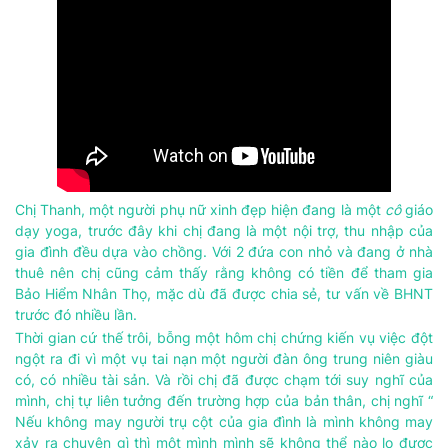
Chị Thanh, một người phụ nữ xinh đẹp hiện đang là một
cô
giáo
dạy yoga, trước đây khi chị đang là một nội trợ, thu nhập của
gia đình đều dựa vào chồng. Với 2 đứa con nhỏ và đang ở nhà
thuê nên chị cũng cảm thấy rằng không có tiền để tham gia
Bảo Hiểm Nhân Thọ, mặc dù đã được chia sẻ, tư vấn về BHNT
trước đó nhiều lần.
Thời gian cứ thế trôi, bỗng một hôm chị chứng kiến vụ việc đột
ngột ra đi vì một vụ tai nạn một người đàn ông trung niên giàu
có, có nhiều tài sản. Và rồi chị đã được chạm tới suy nghĩ của
mình, chị tự liên tưởng đến trường hợp của bản thân, chị nghĩ “
Nếu không may người trụ cột của gia đình là mình không may
xảy ra chuyện gì thì một mình mình sẽ không thể nào lo được