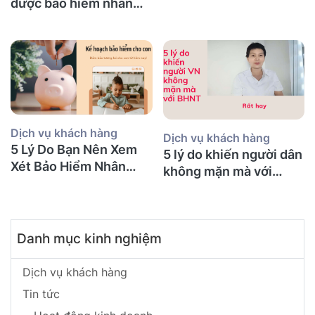
Hiểm Nhân Thọ tại Úc
được bảo hiểm nhân
(Mà Người Việt Nào
thọ không và nên mua
Cũng Mắc Phải)
bảo hiểm gì?
Dịch vụ khách hàng
Dịch vụ khách hàng
5 Lý Do Bạn Nên Xem
5 lý do khiến người dân
Xét Bảo Hiểm Nhân
không mặn mà với
Thọ Ngay Hôm Nay
BHNT!
Danh mục kinh nghiệm
Dịch vụ khách hàng
Tin tức