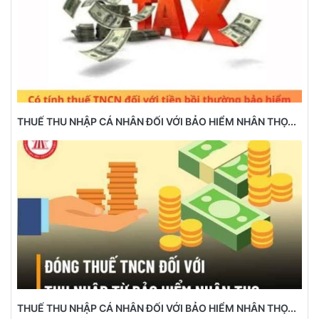
THUẾ THU NHẬP CÁ NHÂN ĐỐI VỚI BẢO HIỂM NHÂN THỌ...
THUẾ THU NHẬP CÁ NHÂN ĐỐI VỚI BẢO HIỂM NHÂN THỌ...