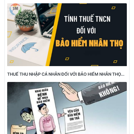
THUẾ THU NHẬP CÁ NHÂN ĐỐI VỚI BẢO HIỂM NHÂN THỌ...