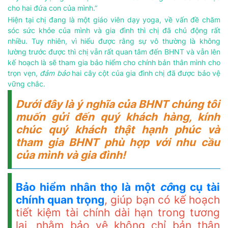
cho hai đứa con của mình.”
Hiện tại chị đang là một giáo viên dạy yoga, về vấn đề chăm
sóc sức khỏe của mình và gia đình thì chị đã chủ động rất
nhiều. Tuy nhiên, vì hiểu được rằng sự vô thường là không
lường trước được thì chị vẫn rất quan tâm đến BHNT và vẫn lên
kế hoạch là sẽ tham gia bảo hiểm cho chính bản thân mình cho
trọn vẹn,
đảm bảo
hai cây cột của gia đình chị đã được bảo vệ
vững chắc.
Dưới đây là ý nghĩa của BHNT
chú
ng tôi
muốn gửi đến quý khách hàng, kính
chú
c quý khách thật hạnh phúc và
tham gia BHNT phù hợp với nhu cầu
của mình và gia đình!
Bảo hiểm nhân thọ là một
cô
ng cụ tài
chính quan trọng
, giúp bạn có kế hoạch
tiết kiệm tài chính dài hạn trong tương
lai, nhằm bảo vệ không chỉ bản thân