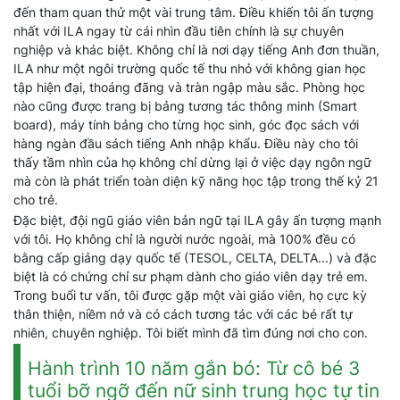
đến tham quan thử một vài trung tâm. Điều khiến tôi ấn tượng
nhất với ILA ngay từ cái nhìn đầu tiên chính là sự chuyên
nghiệp và khác biệt. Không chỉ là nơi dạy tiếng Anh đơn thuần,
ILA như một ngôi trường quốc tế thu nhỏ với không gian học
tập hiện đại, thoáng đãng và tràn ngập màu sắc. Phòng học
nào cũng được trang bị bảng tương tác thông minh (Smart
board), máy tính bảng cho từng học sinh, góc đọc sách với
hàng ngàn đầu sách tiếng Anh nhập khẩu. Điều này cho tôi
thấy tầm nhìn của họ không chỉ dừng lại ở việc dạy ngôn ngữ
mà còn là phát triển toàn diện kỹ năng học tập trong thế kỷ 21
cho trẻ.
Đặc biệt, đội ngũ giáo viên bản ngữ tại ILA gây ấn tượng mạnh
với tôi. Họ không chỉ là người nước ngoài, mà 100% đều có
bằng cấp giảng dạy quốc tế (TESOL, CELTA, DELTA...) và đặc
biệt là có chứng chỉ sư phạm dành cho giáo viên dạy trẻ em.
Trong buổi tư vấn, tôi được gặp một vài giáo viên, họ cực kỳ
thân thiện, niềm nở và có cách tương tác với các bé rất tự
nhiên, chuyên nghiệp. Tôi biết mình đã tìm đúng nơi cho con.
Hành trình 10 năm gắn bó: Từ cô bé 3
tuổi bỡ ngỡ đến nữ sinh trung học tự tin