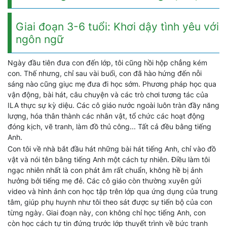
Giai đoạn 3-6 tuổi: Khơi dậy tình yêu với
ngôn ngữ
Ngày đầu tiên đưa con đến lớp, tôi cũng hồi hộp chẳng kém
con. Thế nhưng, chỉ sau vài buổi, con đã hào hứng đến nỗi
sáng nào cũng giục mẹ đưa đi học sớm. Phương pháp học qua
vận động, bài hát, câu chuyện và các trò chơi tương tác của
ILA thực sự kỳ diệu. Các cô giáo nước ngoài luôn tràn đầy năng
lượng, hóa thân thành các nhân vật, tổ chức các hoạt động
đóng kịch, vẽ tranh, làm đồ thủ công... Tất cả đều bằng tiếng
Anh.
Con tôi về nhà bắt đầu hát những bài hát tiếng Anh, chỉ vào đồ
vật và nói tên bằng tiếng Anh một cách tự nhiên. Điều làm tôi
ngạc nhiên nhất là con phát âm rất chuẩn, không hề bị ảnh
hưởng bởi tiếng mẹ đẻ. Các cô giáo còn thường xuyên gửi
video và hình ảnh con học tập trên lớp qua ứng dụng của trung
tâm, giúp phụ huynh như tôi theo sát được sự tiến bộ của con
từng ngày. Giai đoạn này, con không chỉ học tiếng Anh, con
còn học cách tự tin đứng trước lớp thuyết trình về bức tranh