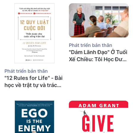
Phát triển bản thân
"Dám Lãnh Đạo" Ở Tuổi
Xế Chiều: Tôi Học Được
Gì Về Sự Can Đảm, Tổn
Phát triển bản thân
Thương Và Những
"12 Rules for Life" - Bài
Cuộc Nói Chuyện Khó
học về trật tự và trách
Khăn Nhất?
nhiệm từ một thầy giáo
già sau 30 năm giảng
đường