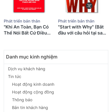
Phát triển bản thân
Phát triển bản thân
"Khi An Toàn, Bạn Có
"Start with Why" (Bắt
Thể Nói Bất Cứ Điều
đầu với câu hỏi tại sao)
Gì": 71 Tuổi Tôi Mới
- Simon Sinek
Đọc "Crucial
Conversations" Và Ước
Danh mục kinh nghiệm
Gì Mình Biết Điều Này
Sớm Hơn Để Không
Suýt Mất Con
Dịch vụ khách hàng
Tin tức
Hoạt động kinh doanh
Hoạt động cộng đồng
Thông báo
Bản tin khách hàng