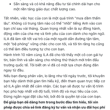
Sẵn sàng và có khả năng đầu tư tài chính dài hạn cho
một nền tảng giáo dục chất lượng cao.
Tất nhiên, việc học của con là một quá trình "mưa dầm thấm
lâu". Không có trung tâm nào có thể "nhồi" tiếng Anh vào con
bạn chỉ sau vài tháng. Quan trọng nhất vẫn là sự đồng hành,
động viên của cha mẹ và tình yêu của con dành cho ngôn ngữ.
ILA đã làm rất tốt vai trò của một người dẫn đường tận tâm,
một "bệ phóng" vững chắc cho con tôi, và tôi tin rằng họ cũng
có thể làm điều tương tự cho con bạn.
Hành trình 10 năm cùng ILA đã cho tôi thấy một cô con gái tự
tin, bản lĩnh và sẵn sàng cho những thử thách mới trên đấu
trường quốc tế. Tôi biết ơn vì đã có một lựa chọn đúng đắn
ngay từ đầu.
Nếu bạn đang phân vân, lo lắng như tôi ngày trước, tôi khuyên
bạn hãy dành thời gian tìm hiểu kỹ, đến tham quan trực tiếp cơ
sở ILA gần nhất để cảm nhận. Các bạn sẽ được tư vấn lộ trình
học phù hợp nhất với độ tuổi, trình độ và mục tiêu của con.
Đừng ngần ngại đặt câu hỏi, bởi đó là quyền lợi của con bạn.
Để giúp bạn dễ dàng hơn trong bước đầu tìm hiểu, tôi xin
phép được chia sẻ link đăng ký tư vấn và nhận ưu đãi học phí