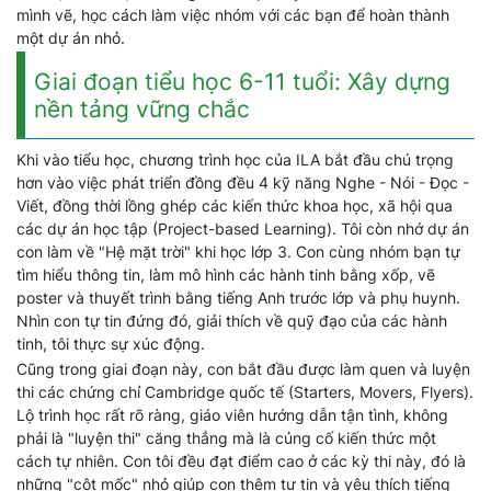
mình vẽ, học cách làm việc nhóm với các bạn để hoàn thành
một dự án nhỏ.
Giai đoạn tiểu học 6-11 tuổi: Xây dựng
nền tảng vững chắc
Khi vào tiểu học, chương trình học của ILA bắt đầu chú trọng
hơn vào việc phát triển đồng đều 4 kỹ năng Nghe - Nói - Đọc -
Viết, đồng thời lồng ghép các kiến thức khoa học, xã hội qua
các dự án học tập (Project-based Learning). Tôi còn nhớ dự án
con làm về "Hệ mặt trời" khi học lớp 3. Con cùng nhóm bạn tự
tìm hiểu thông tin, làm mô hình các hành tinh bằng xốp, vẽ
poster và thuyết trình bằng tiếng Anh trước lớp và phụ huynh.
Nhìn con tự tin đứng đó, giải thích về quỹ đạo của các hành
tinh, tôi thực sự xúc động.
Cũng trong giai đoạn này, con bắt đầu được làm quen và luyện
thi các chứng chỉ Cambridge quốc tế (Starters, Movers, Flyers).
Lộ trình học rất rõ ràng, giáo viên hướng dẫn tận tình, không
phải là "luyện thi" căng thẳng mà là củng cố kiến thức một
cách tự nhiên. Con tôi đều đạt điểm cao ở các kỳ thi này, đó là
những "cột mốc" nhỏ giúp con thêm tự tin và yêu thích tiếng