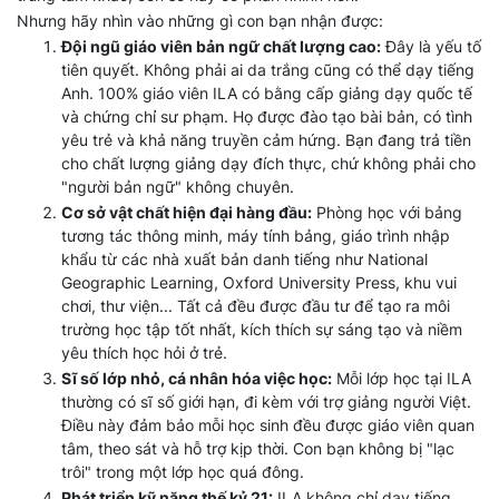
Nhưng hãy nhìn vào những gì con bạn nhận được:
Đội ngũ giáo viên bản ngữ chất lượng cao:
Đây là yếu tố
tiên quyết. Không phải ai da trắng cũng có thể dạy tiếng
Anh. 100% giáo viên ILA có bằng cấp giảng dạy quốc tế
và chứng chỉ sư phạm. Họ được đào tạo bài bản, có tình
yêu trẻ và khả năng truyền cảm hứng. Bạn đang trả tiền
cho chất lượng giảng dạy đích thực, chứ không phải cho
"người bản ngữ" không chuyên.
Cơ sở vật chất hiện đại hàng đầu:
Phòng học với bảng
tương tác thông minh, máy tính bảng, giáo trình nhập
khẩu từ các nhà xuất bản danh tiếng như National
Geographic Learning, Oxford University Press, khu vui
chơi, thư viện... Tất cả đều được đầu tư để tạo ra môi
trường học tập tốt nhất, kích thích sự sáng tạo và niềm
yêu thích học hỏi ở trẻ.
Sĩ số lớp nhỏ, cá nhân hóa việc học:
Mỗi lớp học tại ILA
thường có sĩ số giới hạn, đi kèm với trợ giảng người Việt.
Điều này đảm bảo mỗi học sinh đều được giáo viên quan
tâm, theo sát và hỗ trợ kịp thời. Con bạn không bị "lạc
trôi" trong một lớp học quá đông.
Phát triển kỹ năng thế kỷ 21:
ILA không chỉ dạy tiếng