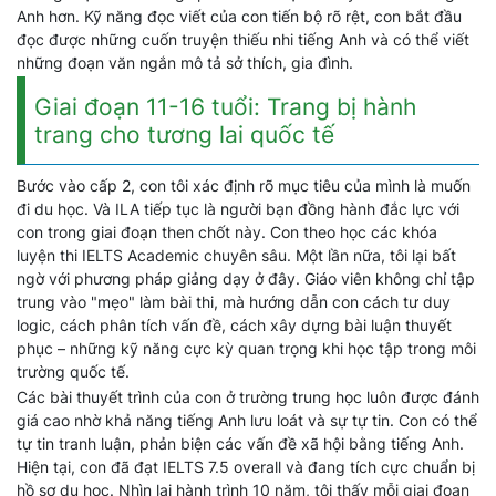
Anh hơn. Kỹ năng đọc viết của con tiến bộ rõ rệt, con bắt đầu
đọc được những cuốn truyện thiếu nhi tiếng Anh và có thể viết
những đoạn văn ngắn mô tả sở thích, gia đình.
Giai đoạn 11-16 tuổi: Trang bị hành
trang cho tương lai quốc tế
Bước vào cấp 2, con tôi xác định rõ mục tiêu của mình là muốn
đi du học. Và ILA tiếp tục là người bạn đồng hành đắc lực với
con trong giai đoạn then chốt này. Con theo học các khóa
luyện thi IELTS Academic chuyên sâu. Một lần nữa, tôi lại bất
ngờ với phương pháp giảng dạy ở đây. Giáo viên không chỉ tập
trung vào "mẹo" làm bài thi, mà hướng dẫn con cách tư duy
logic, cách phân tích vấn đề, cách xây dựng bài luận thuyết
phục – những kỹ năng cực kỳ quan trọng khi học tập trong môi
trường quốc tế.
Các bài thuyết trình của con ở trường trung học luôn được đánh
giá cao nhờ khả năng tiếng Anh lưu loát và sự tự tin. Con có thể
tự tin tranh luận, phản biện các vấn đề xã hội bằng tiếng Anh.
Hiện tại, con đã đạt IELTS 7.5 overall và đang tích cực chuẩn bị
hồ sơ du học. Nhìn lại hành trình 10 năm, tôi thấy mỗi giai đoạn