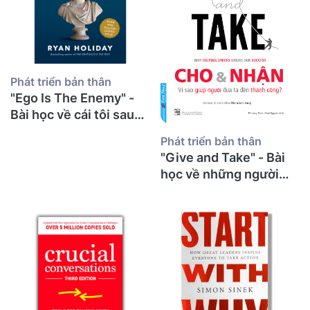
Phát triển bản thân
"Ego Is The Enemy" -
Bài học về cái tôi sau
30 năm giảng đường từ
Phát triển bản thân
một thầy giáo già
"Give and Take" - Bài
học về những người
cho đi và bí mật thành
công từ một thầy giáo
già