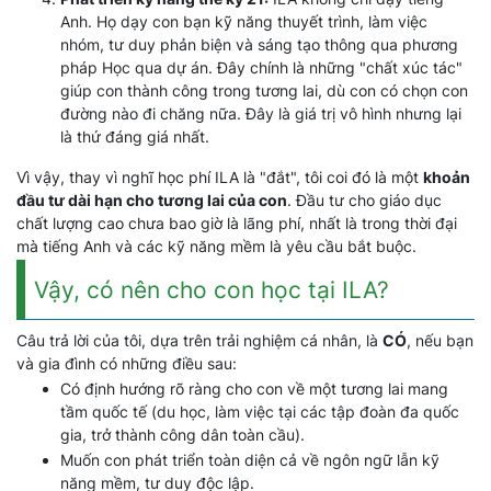
Anh. Họ dạy con bạn kỹ năng thuyết trình, làm việc
nhóm, tư duy phản biện và sáng tạo thông qua phương
pháp Học qua dự án. Đây chính là những "chất xúc tác"
giúp con thành công trong tương lai, dù con có chọn con
đường nào đi chăng nữa. Đây là giá trị vô hình nhưng lại
là thứ đáng giá nhất.
Vì vậy, thay vì nghĩ học phí ILA là "đắt", tôi coi đó là một
khoản
đầu tư dài hạn cho tương lai của con
. Đầu tư cho giáo dục
chất lượng cao chưa bao giờ là lãng phí, nhất là trong thời đại
mà tiếng Anh và các kỹ năng mềm là yêu cầu bắt buộc.
Vậy, có nên cho con học tại ILA?
Câu trả lời của tôi, dựa trên trải nghiệm cá nhân, là
CÓ
, nếu bạn
và gia đình có những điều sau:
Có định hướng rõ ràng cho con về một tương lai mang
tầm quốc tế (du học, làm việc tại các tập đoàn đa quốc
gia, trở thành công dân toàn cầu).
Muốn con phát triển toàn diện cả về ngôn ngữ lẫn kỹ
năng mềm, tư duy độc lập.