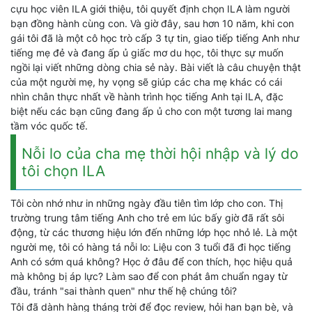
cựu học viên ILA giới thiệu, tôi quyết định chọn ILA làm người
bạn đồng hành cùng con. Và giờ đây, sau hơn 10 năm, khi con
gái tôi đã là một cô học trò cấp 3 tự tin, giao tiếp tiếng Anh như
tiếng mẹ đẻ và đang ấp ủ giấc mơ du học, tôi thực sự muốn
ngồi lại viết những dòng chia sẻ này. Bài viết là câu chuyện thật
của một người mẹ, hy vọng sẽ giúp các cha mẹ khác có cái
nhìn chân thực nhất về hành trình học tiếng Anh tại ILA, đặc
biệt nếu các bạn cũng đang ấp ủ cho con một tương lai mang
tầm vóc quốc tế.
Nỗi lo của cha mẹ thời hội nhập và lý do
tôi chọn ILA
Tôi còn nhớ như in những ngày đầu tiên tìm lớp cho con. Thị
trường trung tâm tiếng Anh cho trẻ em lúc bấy giờ đã rất sôi
động, từ các thương hiệu lớn đến những lớp học nhỏ lẻ. Là một
người mẹ, tôi có hàng tá nỗi lo: Liệu con 3 tuổi đã đi học tiếng
Anh có sớm quá không? Học ở đâu để con thích, học hiệu quả
mà không bị áp lực? Làm sao để con phát âm chuẩn ngay từ
đầu, tránh "sai thành quen" như thế hệ chúng tôi?
Tôi đã dành hàng tháng trời để đọc review, hỏi han bạn bè, và