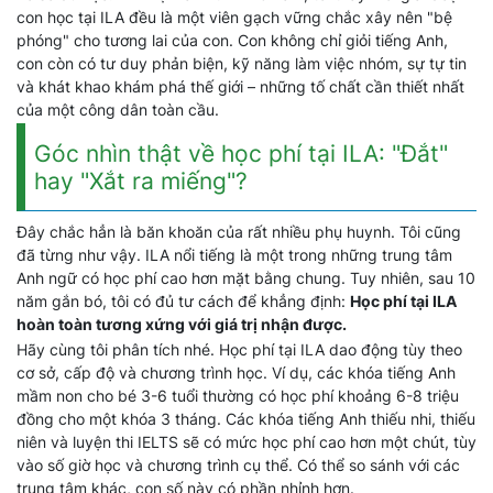
con học tại ILA đều là một viên gạch vững chắc xây nên "bệ
phóng" cho tương lai của con. Con không chỉ giỏi tiếng Anh,
con còn có tư duy phản biện, kỹ năng làm việc nhóm, sự tự tin
và khát khao khám phá thế giới – những tố chất cần thiết nhất
của một công dân toàn cầu.
Góc nhìn thật về học phí tại ILA: "Đắt"
hay "Xắt ra miếng"?
Đây chắc hẳn là băn khoăn của rất nhiều phụ huynh. Tôi cũng
đã từng như vậy. ILA nổi tiếng là một trong những trung tâm
Anh ngữ có học phí cao hơn mặt bằng chung. Tuy nhiên, sau 10
năm gắn bó, tôi có đủ tư cách để khẳng định:
Học phí tại ILA
hoàn toàn tương xứng với giá trị nhận được.
Hãy cùng tôi phân tích nhé. Học phí tại ILA dao động tùy theo
cơ sở, cấp độ và chương trình học. Ví dụ, các khóa tiếng Anh
mầm non cho bé 3-6 tuổi thường có học phí khoảng 6-8 triệu
đồng cho một khóa 3 tháng. Các khóa tiếng Anh thiếu nhi, thiếu
niên và luyện thi IELTS sẽ có mức học phí cao hơn một chút, tùy
vào số giờ học và chương trình cụ thể. Có thể so sánh với các
trung tâm khác, con số này có phần nhỉnh hơn.