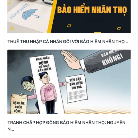
THUẾ THU NHẬP CÁ NHÂN ĐỐI VỚI BẢO HIỂM NHÂN THỌ...
TRANH CHẤP HỢP ĐỒNG BẢO HIỂM NHÂN THỌ: NGUYÊN
N...