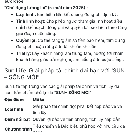
sức khỏe
"Chủ động tương lai" (ra mắt năm 2025)
:
Loại hình:
Bảo hiểm liên kết chung đóng phí định kỳ.
Tính linh hoạt:
Cho phép người tham gia linh hoạt điều
chỉnh kế hoạch đóng phí và quyền lợi bảo hiểm theo từng
giai đoạn cuộc sống.
Quyền lợi:
Có thể tăng/giảm số tiền bảo hiểm, tạm dừng
đóng phí hoặc rút giá trị tài khoản khi cần.
Triết lý:
Lấy khách hàng làm trung tâm, hướng tới nhóm
khách hàng giàu trải nghiệm, am hiểu giá trị cuộc sống .
Sun Life: Giải pháp tài chính dài hạn với "SUN
– SỐNG MỚI"
Sun Life tập trung vào các giải pháp tài chính và tích lũy dài
hạn. Sản phẩm chủ lực là
"SUN – SỐNG MỚI"
:
Đặc điểm
Mô tả
Giải pháp tài chính đột phá, kết hợp bảo vệ và
Loại hình
tích lũy
Điểm nổi bật
Quyền lợi bảo vệ tiên phong, tích lũy hấp dẫn
Tiêu chuẩn và Đặc biệt, phù hợp với nhu cầu đa
Chương trình