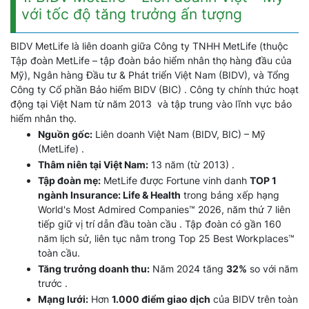
với tốc độ tăng trưởng ấn tượng
BIDV MetLife là liên doanh giữa Công ty TNHH MetLife (thuộc
Tập đoàn MetLife – tập đoàn bảo hiểm nhân thọ hàng đầu của
Mỹ), Ngân hàng Đầu tư & Phát triển Việt Nam (BIDV), và Tổng
Công ty Cổ phần Bảo hiểm BIDV (BIC) . Công ty chính thức hoạt
động tại Việt Nam từ năm 2013 và tập trung vào lĩnh vực bảo
hiểm nhân thọ.
Nguồn gốc:
Liên doanh Việt Nam (BIDV, BIC) – Mỹ
(MetLife) .
Thâm niên tại Việt Nam:
13 năm (từ 2013) .
Tập đoàn mẹ:
MetLife được Fortune vinh danh
TOP 1
ngành Insurance: Life & Health
trong bảng xếp hạng
World's Most Admired Companies™ 2026, năm thứ 7 liên
tiếp giữ vị trí dẫn đầu toàn cầu . Tập đoàn có gần 160
năm lịch sử, liên tục nằm trong Top 25 Best Workplaces™
toàn cầu.
Tăng trưởng doanh thu:
Năm 2024 tăng
32%
so với năm
trước .
Mạng lưới:
Hơn
1.000 điểm giao dịch
của BIDV trên toàn