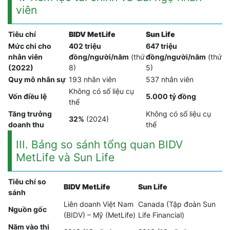
viên
Tiêu chí
BIDV MetLife
Sun Life
Mức chi cho
402 triệu
647 triệu
nhân viên
đồng/người/năm
(thứ
đồng/người/năm
(thứ
(2022)
8)
5)
Quy mô nhân sự
193 nhân viên
537 nhân viên
Không có số liệu cụ
Vốn điều lệ
5.000 tỷ đồng
thể
Tăng trưởng
Không có số liệu cụ
32%
(2024)
doanh thu
thể
III. Bảng so sánh tổng quan BIDV
MetLife và Sun Life
Tiêu chí so
BIDV MetLife
Sun Life
sánh
Liên doanh Việt Nam
Canada (Tập đoàn Sun
Nguồn gốc
(BIDV) – Mỹ (MetLife)
Life Financial)
Năm vào thị