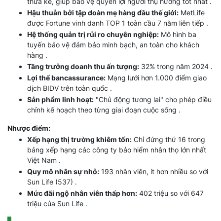
thừa kế, giúp bảo vệ quyền lợi người thụ hưởng tốt nhất .
Hậu thuẫn bởi tập đoàn mẹ hàng đầu thế giới:
MetLife
được Fortune vinh danh TOP 1 toàn cầu 7 năm liên tiếp .
Hệ thống quản trị rủi ro chuyên nghiệp:
Mô hình ba
tuyến bảo vệ đảm bảo minh bạch, an toàn cho khách
hàng .
Tăng trưởng doanh thu ấn tượng:
32% trong năm 2024 .
Lợi thế bancassurance:
Mạng lưới hơn 1.000 điểm giao
dịch BIDV trên toàn quốc .
Sản phẩm linh hoạt:
"Chủ động tương lai" cho phép điều
chỉnh kế hoạch theo từng giai đoạn cuộc sống .
Nhược điểm:
Xếp hạng thị trường khiêm tốn:
Chỉ đứng thứ 16 trong
bảng xếp hạng các công ty bảo hiểm nhân thọ lớn nhất
Việt Nam .
Quy mô nhân sự nhỏ:
193 nhân viên, ít hơn nhiều so với
Sun Life (537) .
Mức đãi ngộ nhân viên thấp hơn:
402 triệu so với 647
triệu của Sun Life .