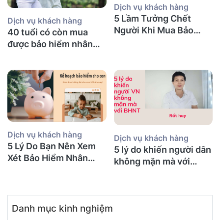
Dịch vụ khách hàng
5 Lầm Tưởng Chết
Dịch vụ khách hàng
Người Khi Mua Bảo
40 tuổi có còn mua
Hiểm Nhân Thọ tại Úc
được bảo hiểm nhân
(Mà Người Việt Nào
thọ không và nên mua
Cũng Mắc Phải)
bảo hiểm gì?
Dịch vụ khách hàng
Dịch vụ khách hàng
5 Lý Do Bạn Nên Xem
5 lý do khiến người dân
Xét Bảo Hiểm Nhân
không mặn mà với
Thọ Ngay Hôm Nay
BHNT!
Danh mục kinh nghiệm