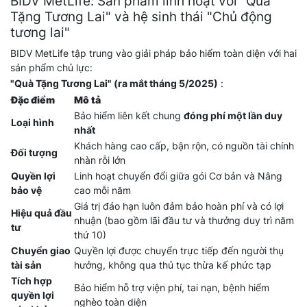
BIDV MetLife: Sản phẩm linh hoạt với "Quà
Tặng Tương Lai" và hệ sinh thái "Chủ động
tương lai"
BIDV MetLife tập trung vào giải pháp bảo hiểm toàn diện với hai
sản phẩm chủ lực:
"Quà Tặng Tương Lai" (ra mắt tháng 5/2025)
:
Đặc điểm
Mô tả
Bảo hiểm liên kết chung
đóng phí một lần duy
Loại hình
nhất
Khách hàng cao cấp, bận rộn, có nguồn tài chính
Đối tượng
nhàn rỗi lớn
Quyền lợi
Linh hoạt chuyển đổi giữa gói Cơ bản và Nâng
bảo vệ
cao mỗi năm
Giá trị đáo hạn luôn đảm bảo hoàn phí và có lợi
Hiệu quả đầu
nhuận (bao gồm lãi đầu tư và thưởng duy trì năm
tư
thứ 10)
Chuyển giao
Quyền lợi được chuyển trực tiếp đến người thụ
tài sản
hưởng, không qua thủ tục thừa kế phức tạp
Tích hợp
Bảo hiểm hỗ trợ viện phí, tai nạn, bệnh hiểm
quyền lợi
nghèo toàn diện