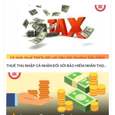
THUẾ THU NHẬP CÁ NHÂN ĐỐI VỚI BẢO HIỂM NHÂN THỌ...