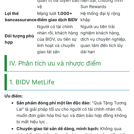
quản trị ba tuyến bảo
hiện đại, chương trình
vệ
Sun Rewards
Lợi thế
Mạng lưới
1.000+
Hệ thống đại lý rộng
bancassurance
điểm giao dịch BIDV
khắp
Người có tài chính
Người ưu tiên trải
nhàn rỗi, khách hàng
nghiệm khách hàng,
Đối tượng phù
của BIDV, ưu tiên sự
dịch vụ chuyên nghiệp,
hợp
linh hoạt và chuyển
quan tâm đến tích lũy
giao tài sản
dài hạn
IV. Phân tích ưu và nhược điểm
1. BIDV MetLife
Ưu điểm:
Sản phẩm đóng phí một lần độc đáo:
"Quà Tặng Tương
Lai" là giải pháp tối ưu cho người có tài chính nhàn rỗi,
muốn đơn giản hóa thủ tục và đảm bảo hợp đồng không
bị mất hiệu lực .
Chuyển giao tài sản dễ dàng, minh bạch:
Không qua