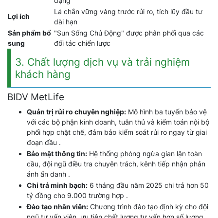
dạng
Lá chắn vững vàng trước rủi ro, tích lũy đầu tư
Lợi ích
dài hạn
Sản phẩm bổ
"Sun Sống Chủ Động" được phân phối qua các
sung
đối tác chiến lược
3. Chất lượng dịch vụ và trải nghiệm
khách hàng
BIDV MetLife
Quản trị rủi ro chuyên nghiệp:
Mô hình ba tuyến bảo vệ
với các bộ phận kinh doanh, tuân thủ và kiểm toán nội bộ
phối hợp chặt chẽ, đảm bảo kiểm soát rủi ro ngay từ giai
đoạn đầu .
Bảo mật thông tin:
Hệ thống phòng ngừa gian lận toàn
cầu, đội ngũ điều tra chuyên trách, kênh tiếp nhận phản
ánh ẩn danh .
Chi trả minh bạch:
6 tháng đầu năm 2025 chi trả hơn 50
tỷ đồng cho 9.000 trường hợp .
Đào tạo nhân viên:
Chương trình đào tạo định kỳ cho đội
ngũ tư vấn viên, ưu tiên chất lượng tư vấn hơn số lượng