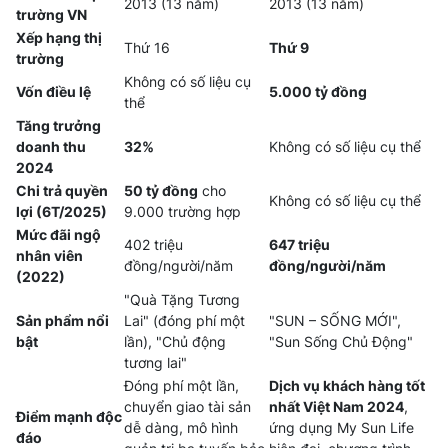
2013 (13 năm)
2013 (13 năm)
trường VN
Xếp hạng thị
Thứ 16
Thứ 9
trường
Không có số liệu cụ
Vốn điều lệ
5.000 tỷ đồng
thể
Tăng trưởng
doanh thu
32%
Không có số liệu cụ thể
2024
Chi trả quyền
50 tỷ đồng
cho
Không có số liệu cụ thể
lợi (6T/2025)
9.000 trường hợp
Mức đãi ngộ
402 triệu
647 triệu
nhân viên
đồng/người/năm
đồng/người/năm
(2022)
"Quà Tặng Tương
Sản phẩm nổi
Lai" (đóng phí một
"SUN – SỐNG MỚI",
bật
lần), "Chủ động
"Sun Sống Chủ Động"
tương lai"
Đóng phí một lần,
Dịch vụ khách hàng tốt
chuyển giao tài sản
nhất Việt Nam 2024
,
Điểm mạnh độc
dễ dàng, mô hình
ứng dụng My Sun Life
đáo