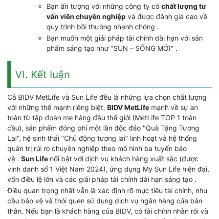
Bạn ấn tượng với những công ty có
chất lượng tư
vấn viên chuyên nghiệp
và được đánh giá cao về
quy trình bồi thường nhanh chóng .
Bạn muốn một giải pháp tài chính dài hạn với sản
phẩm sáng tạo như "SUN – SỐNG MỚI" .
VI. Kết luận
Cả BIDV MetLife và Sun Life đều là những lựa chọn chất lượng
với những thế mạnh riêng biệt.
BIDV MetLife
mạnh về sự an
toàn từ tập đoàn mẹ hàng đầu thế giới (MetLife TOP 1 toàn
cầu), sản phẩm đóng phí một lần độc đáo "Quà Tặng Tương
Lai", hệ sinh thái "Chủ động tương lai" linh hoạt và hệ thống
quản trị rủi ro chuyên nghiệp theo mô hình ba tuyến bảo
vệ .
Sun Life
nổi bật với dịch vụ khách hàng xuất sắc (được
vinh danh số 1 Việt Nam 2024), ứng dụng My Sun Life hiện đại,
vốn điều lệ lớn và các giải pháp tài chính dài hạn sáng tạo .
Điều quan trọng nhất vẫn là xác định rõ mục tiêu tài chính, nhu
cầu bảo vệ và thói quen sử dụng dịch vụ ngân hàng của bản
thân. Nếu bạn là khách hàng của BIDV, có tài chính nhàn rỗi và