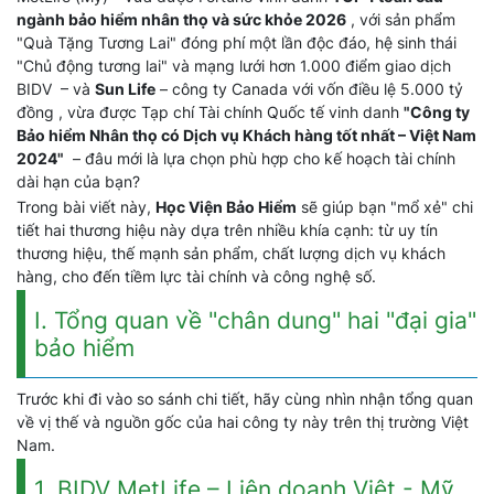
ngành bảo hiểm nhân thọ và sức khỏe 2026
, với sản phẩm
"Quà Tặng Tương Lai" đóng phí một lần độc đáo, hệ sinh thái
"Chủ động tương lai" và mạng lưới hơn 1.000 điểm giao dịch
BIDV – và
Sun Life
– công ty Canada với vốn điều lệ 5.000 tỷ
đồng , vừa được Tạp chí Tài chính Quốc tế vinh danh
"Công ty
Bảo hiểm Nhân thọ có Dịch vụ Khách hàng tốt nhất – Việt Nam
2024"
– đâu mới là lựa chọn phù hợp cho kế hoạch tài chính
dài hạn của bạn?
Trong bài viết này,
Học Viện Bảo Hiểm
sẽ giúp bạn "mổ xẻ" chi
tiết hai thương hiệu này dựa trên nhiều khía cạnh: từ uy tín
thương hiệu, thế mạnh sản phẩm, chất lượng dịch vụ khách
hàng, cho đến tiềm lực tài chính và công nghệ số.
I. Tổng quan về "chân dung" hai "đại gia"
bảo hiểm
Trước khi đi vào so sánh chi tiết, hãy cùng nhìn nhận tổng quan
về vị thế và nguồn gốc của hai công ty này trên thị trường Việt
Nam.
1. BIDV MetLife – Liên doanh Việt - Mỹ