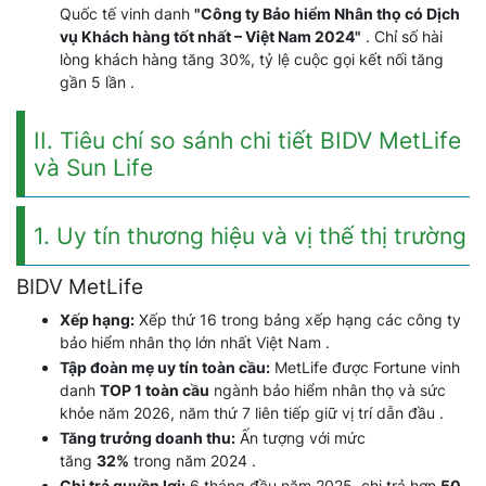
Quốc tế vinh danh
"Công ty Bảo hiểm Nhân thọ có Dịch
vụ Khách hàng tốt nhất – Việt Nam 2024"
. Chỉ số hài
lòng khách hàng tăng 30%, tỷ lệ cuộc gọi kết nối tăng
gần 5 lần .
II. Tiêu chí so sánh chi tiết BIDV MetLife
và Sun Life
1. Uy tín thương hiệu và vị thế thị trường
BIDV MetLife
Xếp hạng:
Xếp thứ 16 trong bảng xếp hạng các công ty
bảo hiểm nhân thọ lớn nhất Việt Nam .
Tập đoàn mẹ uy tín toàn cầu:
MetLife được Fortune vinh
danh
TOP 1 toàn cầu
ngành bảo hiểm nhân thọ và sức
khỏe năm 2026, năm thứ 7 liên tiếp giữ vị trí dẫn đầu .
Tăng trưởng doanh thu:
Ấn tượng với mức
tăng
32%
trong năm 2024 .
Chi trả quyền lợi:
6 tháng đầu năm 2025, chi trả hơn
50