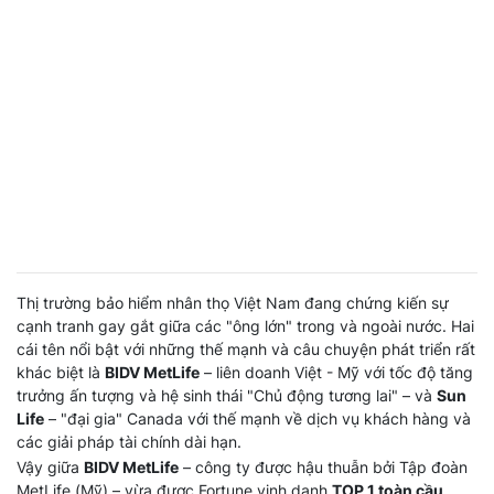
Thị trường bảo hiểm nhân thọ Việt Nam đang chứng kiến sự
cạnh tranh gay gắt giữa các "ông lớn" trong và ngoài nước. Hai
cái tên nổi bật với những thế mạnh và câu chuyện phát triển rất
khác biệt là
BIDV MetLife
– liên doanh Việt - Mỹ với tốc độ tăng
trưởng ấn tượng và hệ sinh thái "Chủ động tương lai" – và
Sun
Life
– "đại gia" Canada với thế mạnh về dịch vụ khách hàng và
các giải pháp tài chính dài hạn.
Vậy giữa
BIDV MetLife
– công ty được hậu thuẫn bởi Tập đoàn
MetLife (Mỹ) – vừa được Fortune vinh danh
TOP 1 toàn cầu