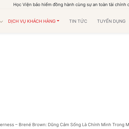
c Viện bảo hiểm đồng hành cùng sự an toàn tài chính của gia đ
DỊCH VỤ KHÁCH HÀNG
TIN TỨC
TUYỂN DỤNG
derness – Brené Brown: Dũng Cảm Sống Là Chính Mình Trong M