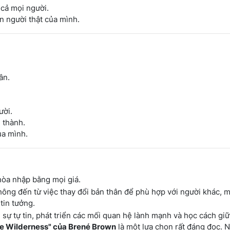
 cả mọi người.
n người thật của mình.
ân.
ười.
 thành.
ủa mình.
òa nhập bằng mọi giá.
ng đến từ việc thay đổi bản thân để phù hợp với người khác, m
tin tưởng.
ự tự tin, phát triển các mối quan hệ lành mạnh và học cách gi
he Wilderness" của Brené Brown
là một lựa chọn rất đáng đọc. 