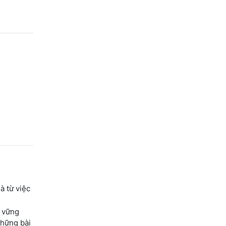
à từ việc
ữ vững
Những bài