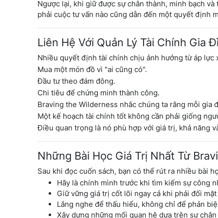
Ngược lại, khi giữ được sự chân thành, minh bạch và
phải cuộc tư vấn nào cũng dẫn đến một quyết định m
Liên Hệ Với Quản Lý Tài Chính Gia Đ
Nhiều quyết định tài chính chịu ảnh hưởng từ áp lực x
Mua một món đồ vì "ai cũng có".
Đầu tư theo đám đông.
Chi tiêu để chứng minh thành công.
Braving the Wilderness nhắc chúng ta rằng mỗi gia đ
Một kế hoạch tài chính tốt không cần phải giống ngư
Điều quan trọng là nó phù hợp với giá trị, khả năng v
Những Bài Học Giá Trị Nhất Từ Brav
Sau khi đọc cuốn sách, bạn có thể rút ra nhiều bài h
Hãy là chính mình trước khi tìm kiếm sự công n
Giữ vững giá trị cốt lõi ngay cả khi phải đối mặt 
Lắng nghe để thấu hiểu, không chỉ để phản biệ
Xây dựng những mối quan hệ dựa trên sự chân 