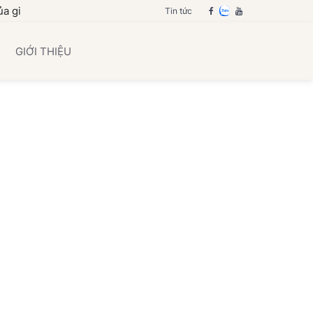
ia đình bạn
Tin tức
GIỚI THIỆU