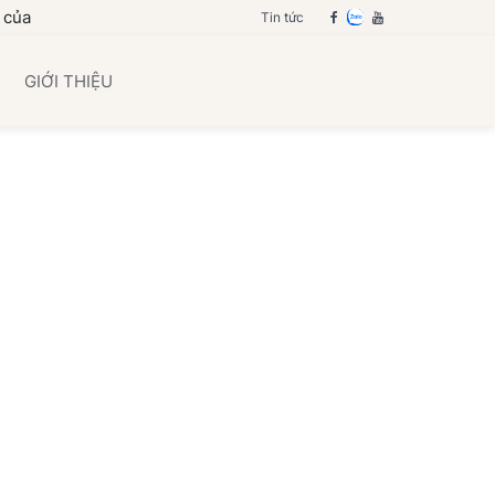
 gia đình bạn
Tin tức
GIỚI THIỆU