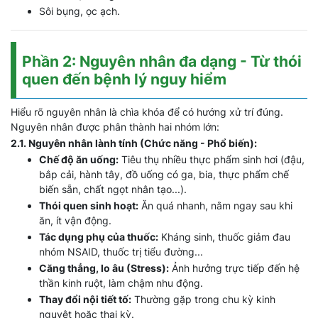
Sôi bụng, ọc ạch.
Phần 2: Nguyên nhân đa dạng - Từ thói
quen đến bệnh lý nguy hiểm
Hiểu rõ nguyên nhân là chìa khóa để có hướng xử trí đúng.
Nguyên nhân được phân thành hai nhóm lớn:
2.1. Nguyên nhân lành tính (Chức năng - Phổ biến):
Chế độ ăn uống:
Tiêu thụ nhiều thực phẩm sinh hơi (đậu,
bắp cải, hành tây, đồ uống có ga, bia, thực phẩm chế
biến sẵn, chất ngọt nhân tạo...).
Thói quen sinh hoạt:
Ăn quá nhanh, nằm ngay sau khi
ăn, ít vận động.
Tác dụng phụ của thuốc:
Kháng sinh, thuốc giảm đau
nhóm NSAID, thuốc trị tiểu đường...
Căng thẳng, lo âu (Stress):
Ảnh hưởng trực tiếp đến hệ
thần kinh ruột, làm chậm nhu động.
Thay đổi nội tiết tố:
Thường gặp trong chu kỳ kinh
nguyệt hoặc thai kỳ.