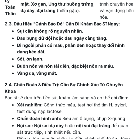
Lý
mật
,
Xơ gan
,
Ung thư buồng trứng,
trình chuyển hóa
Toàn
dạ dày, đại tràng
(hiếm gặp).
và vận động tiêu
Thân
hóa.
2.3. Dấu Hiệu "Cảnh Báo Đỏ" Cần Đi Khám Bác Sĩ Ngay:
Sụt cân không rõ nguyên nhân.
Đau bụng dữ dội hoặc đau ngày càng tăng.
Đi ngoài phân có máu, phân đen hoặc thay đổi hình
dạng kéo dài.
Sốt, ớn lạnh.
Buồn nôn và nôn tái diễn, đặc biệt nôn ra máu.
Vàng da, vàng mắt.
2.4. Chẩn Đoán & Điều Trị: Cần Sự Chính Xác Từ Chuyên
Khoa
Bác sĩ sẽ dựa trên tiền sử, khám lâm sàng và có thể chỉ định:
Xét nghiệm:
Công thức máu, test hơi thở tìm H. pylori,
test dung nạp lactose.
Chẩn đoán hình ảnh:
Siêu âm ổ bụng, chụp X-quang.
Nội soi:
Nội soi dạ dày
hoặc
nội soi đại tràng
để quan
sát trực tiếp, sinh thiết nếu cần.
Điều trị tùy nguyên nhân, từ điều chỉnh chế độ ăn, dùng