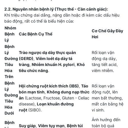
2.2. Nguyên nhân bệnh lý (Thực thể - Cần cảnh giác):
Khi triệu chứng dai dẳng, nặng dần hoặc đi kèm các dấu hiệu
báo động, rất có thể là biểu hiện của:
Nhóm
Cơ Chế Gây Đầy
Bệnh
Các Bệnh Cụ Thể
Hơi
Lý
Bệnh
Lý
Trào ngược dạ dày thực quản
Rối loạn vận
Đường
(GERD)
,
Viêm loét dạ dày tá
động dạ dày,
Tiêu
tràng
,
Nhiễm khuẩn H. pylori
,
Khó
tăng tiết acid,
Hóa
tiêu chức năng
.
viêm nhiễm.
Trên
Bệnh
Hội chứng ruột kích thích (IBS)
,
Táo
Rối loạn vận
Lý
bón mạn tính
,
Không dung nạp thức
động ruột, lên
Đường
ăn
(Lactose, Fructose, Gluten - Celiac
men bất thường,
Tiêu
disease),
Loạn khuẩn đường
mất cân bằng hệ
Hóa
ruột
(SIBO).
vi sinh.
Dưới
Ảnh hưởng đến
Bệnh
Suy giáp
,
Viêm tụy mạn
,
Bệnh túi
toàn bộ quá