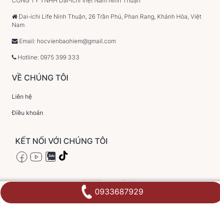
CÔNG TY TNHH Dai-ichi Việt Nam Ninh Thuận
Dai-ichi Life Ninh Thuận, 26 Trần Phú, Phan Rang, Khánh Hòa, Việt
Nam
Email: hocvienbaohiem@gmail.com
Hotline: 0975 399 333
VỀ CHÚNG TÔI
Liên hệ
Điều khoản
KẾT NỐI VỚI CHÚNG TÔI
Giới thiệu
Tin tức
0933687929
2024 ©hocvienbaohiemvn.com All right Reserved.