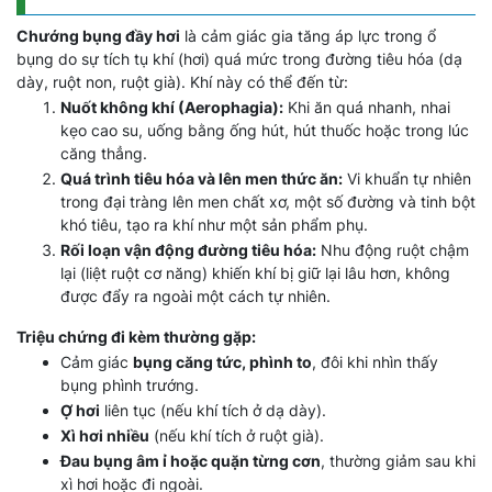
Chướng bụng đầy hơi
là cảm giác gia tăng áp lực trong ổ
bụng do sự tích tụ khí (hơi) quá mức trong đường tiêu hóa (dạ
dày, ruột non, ruột già). Khí này có thể đến từ:
Nuốt không khí (Aerophagia):
Khi ăn quá nhanh, nhai
kẹo cao su, uống bằng ống hút, hút thuốc hoặc trong lúc
căng thẳng.
Quá trình tiêu hóa và lên men thức ăn:
Vi khuẩn tự nhiên
trong đại tràng lên men chất xơ, một số đường và tinh bột
khó tiêu, tạo ra khí như một sản phẩm phụ.
Rối loạn vận động đường tiêu hóa:
Nhu động ruột chậm
lại (liệt ruột cơ năng) khiến khí bị giữ lại lâu hơn, không
được đẩy ra ngoài một cách tự nhiên.
Triệu chứng đi kèm thường gặp:
Cảm giác
bụng căng tức, phình to
, đôi khi nhìn thấy
bụng phình trướng.
Ợ hơi
liên tục (nếu khí tích ở dạ dày).
Xì hơi nhiều
(nếu khí tích ở ruột già).
Đau bụng âm ỉ hoặc quặn từng cơn
, thường giảm sau khi
xì hơi hoặc đi ngoài.