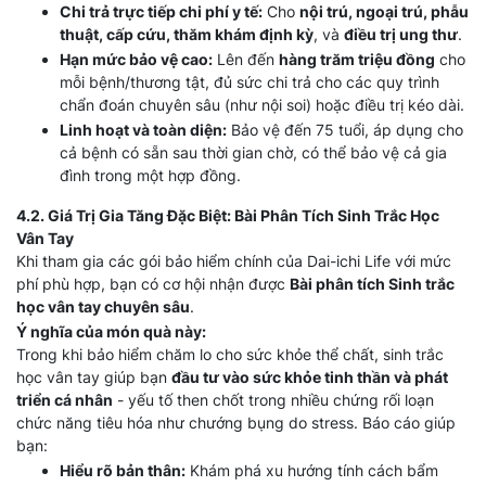
Chi trả trực tiếp chi phí y tế:
Cho
nội trú, ngoại trú, phẫu
thuật, cấp cứu, thăm khám định kỳ
, và
điều trị ung thư
.
Hạn mức bảo vệ cao:
Lên đến
hàng trăm triệu đồng
cho
mỗi bệnh/thương tật, đủ sức chi trả cho các quy trình
chẩn đoán chuyên sâu (như nội soi) hoặc điều trị kéo dài.
Linh hoạt và toàn diện:
Bảo vệ đến 75 tuổi, áp dụng cho
cả bệnh có sẵn sau thời gian chờ, có thể bảo vệ cả gia
đình trong một hợp đồng.
4.2. Giá Trị Gia Tăng Đặc Biệt: Bài Phân Tích Sinh Trắc Học
Vân Tay
Khi tham gia các gói bảo hiểm chính của Dai-ichi Life với mức
phí phù hợp, bạn có cơ hội nhận được
Bài phân tích Sinh trắc
học vân tay chuyên sâu
.
Ý nghĩa của món quà này:
Trong khi bảo hiểm chăm lo cho sức khỏe thể chất, sinh trắc
học vân tay giúp bạn
đầu tư vào sức khỏe tinh thần và phát
triển cá nhân
- yếu tố then chốt trong nhiều chứng rối loạn
chức năng tiêu hóa như chướng bụng do stress. Báo cáo giúp
bạn:
Hiểu rõ bản thân:
Khám phá xu hướng tính cách bẩm