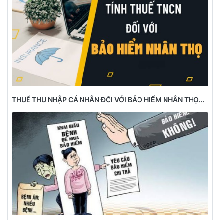
THUẾ THU NHẬP CÁ NHÂN ĐỐI VỚI BẢO HIỂM NHÂN THỌ...