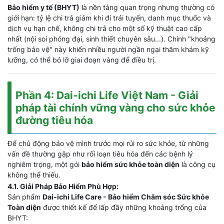
Bảo hiểm y tế (BHYT)
là nền tảng quan trọng nhưng thường có
giới hạn: tỷ lệ chi trả giảm khi đi trái tuyến, danh mục thuốc và
dịch vụ hạn chế, không chi trả cho một số kỹ thuật cao cấp
nhất (nội soi phóng đại, sinh thiết chuyên sâu...). Chính "khoảng
trống bảo vệ" này khiến nhiều người ngần ngại thăm khám kỹ
lưỡng, có thể bỏ lỡ giai đoạn vàng để điều trị.
Phần 4: Dai-ichi Life Việt Nam - Giải
pháp tài chính vững vàng cho sức khỏe
đường tiêu hóa
Để chủ động bảo vệ mình trước mọi rủi ro sức khỏe, từ những
vấn đề thường gặp như rối loạn tiêu hóa đến các bệnh lý
nghiêm trọng, một gói
bảo hiểm sức khỏe toàn diện
là công cụ
không thể thiếu.
4.1. Giải Pháp Bảo Hiểm Phù Hợp:
Sản phẩm
Dai-ichi Life Care - Bảo hiểm Chăm sóc Sức khỏe
Toàn diện
được thiết kế để lấp đầy những khoảng trống của
BHYT: