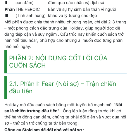
II
can đảm)
đảm qua các nhân vật lịch sử
Phần
THE HEROIC
Bàn về sự hy sinh bản thân vì người
III
(Tính anh hùng)
khác và lý tưởng cao đẹp
Mỗi phần được chia thành nhiều chương ngắn, chỉ dài 2-3 trang
– một phong cách đặc trưng của Holiday, giúp người đọc dễ
dàng tiếp cận và suy ngẫm . Cấu trúc này khiến cuốn sách trở
nên "dễ tiêu hóa", phù hợp cho những ai muốn đọc từng phần
nhỏ mỗi ngày.
PHẦN 2: NỘI DUNG CỐT LÕI CỦA
CUỐN SÁCH
2.1. Phần I: Fear (Nỗi sợ) – Trận chiến
đầu tiên
Holiday mở đầu cuốn sách bằng một tuyên bố mạnh mẽ:
"Nỗi
sợ là chiến trường đầu tiên"
. Ông lập luận rằng trước khi có
thể hành động can đảm, chúng ta phải đối diện và vượt qua nỗi
sợ – thứ cản trở chúng ta từ bên trong.
Công cụ Stoicism để đối phó với nỗi sợ
: