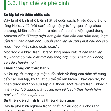
3.2. Hạn chế và phê bình
Sự lặp lại và thiếu chiều sâu
Đây là phê bình phổ biến nhất về cuốn sách. Nhiều độc giả cho
rằng Holiday đã "vắt cạn" cùng một ý tưởng qua hàng chục
chương, khiến cuốn sách trở nên nhàm chán. Một người dùng
Amazon viết:
"Thông điệp đơn giản 'Bạn cần can đảm hơn', 'bạn
cần làm việc chăm chỉ'... Cuốn sách lặp lại cùng một câu nói sáo
rỗng theo nhiều cách khác nhau"
.
Một độc giả khác trên LibraryThing nhận xét:
"Hoàn toàn lặp
lại, không có hiểu biết mới hay tổng hợp mới. Thậm chí không
có câu chuyện mới"
.
Thiếu "công cụ" thực hành
Nhiều người mong đợi một cuốn sách về lòng can đảm sẽ cung
cấp các bài tập, kỹ thuật cụ thể để rèn luyện. Thay vào đó, họ
nhận được một "bộ sưu tập giai thoại". Một review trên LinkedIn
nhận xét:
"Tôi muốn thấy nhiều hơn về 'cách thực hành hôm
nay' và ít câu chuyện hơn"
.
Sự thiên kiến chính trị và thiếu khách quan
Đây là phê bình nghiêm trọng nhất. Nhiều độc giả cho rằng