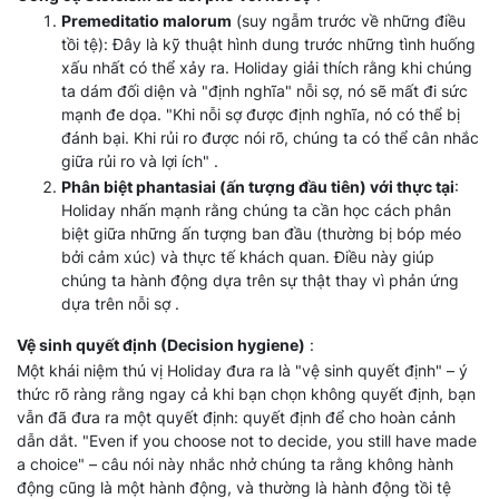
Premeditatio malorum
(suy ngẫm trước về những điều
tồi tệ): Đây là kỹ thuật hình dung trước những tình huống
xấu nhất có thể xảy ra. Holiday giải thích rằng khi chúng
ta dám đối diện và "định nghĩa" nỗi sợ, nó sẽ mất đi sức
mạnh đe dọa. "Khi nỗi sợ được định nghĩa, nó có thể bị
đánh bại. Khi rủi ro được nói rõ, chúng ta có thể cân nhắc
giữa rủi ro và lợi ích" .
Phân biệt phantasiai (ấn tượng đầu tiên) với thực tại
:
Holiday nhấn mạnh rằng chúng ta cần học cách phân
biệt giữa những ấn tượng ban đầu (thường bị bóp méo
bởi cảm xúc) và thực tế khách quan. Điều này giúp
chúng ta hành động dựa trên sự thật thay vì phản ứng
dựa trên nỗi sợ .
Vệ sinh quyết định (Decision hygiene)
:
Một khái niệm thú vị Holiday đưa ra là "vệ sinh quyết định" – ý
thức rõ ràng rằng ngay cả khi bạn chọn không quyết định, bạn
vẫn đã đưa ra một quyết định: quyết định để cho hoàn cảnh
dẫn dắt. "Even if you choose not to decide, you still have made
a choice" – câu nói này nhắc nhở chúng ta rằng không hành
động cũng là một hành động, và thường là hành động tồi tệ