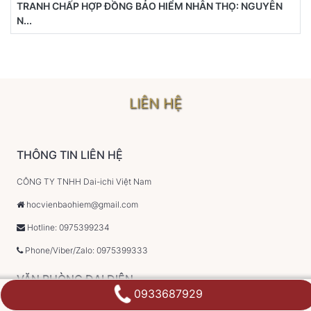
TRANH CHẤP HỢP ĐỒNG BẢO HIỂM NHÂN THỌ: NGUYÊN
N...
LIÊN HỆ
THÔNG TIN LIÊN HỆ
CÔNG TY TNHH Dai-ichi Việt Nam
hocvienbaohiem@gmail.com
Hotline: 0975399234
Phone/Viber/Zalo: 0975399333
VĂN PHÒNG ĐẠI DIỆN
0933687929
CÔNG TY TNHH Dai-ichi Việt Nam Ninh Thuận