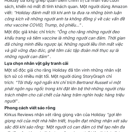
Holiday đã lồng ghép quan điểm chính trị cá nhân vào cuốn
sách, khiến nó mất đi tính khách quan. Một người dùng Amazon
viết:
"Holiday đánh mất tôi khi anh ta đưa ra những bình luận
công kích về những người anh ta không đồng ý về các vấn đề
như vaccine COVID, Trump, bỏ phiếu..."
.
Một độc giả khác chỉ trích:
"Ông cho rằng những người đeo
khẩu trang và tiêm vaccine là những người can đảm. Thời gian
đã chứng minh điều ngược lại. Những người liều lĩnh mất việc
và giữ vững đạo đức, ghê tởm các tập đoàn mới thực sự là
những người can đảm"
.
Lựa chọn nhân vật gây tranh cãi
Một số độc giả cho rằng Holiday đã tôn vinh những nhân vật
lịch sử có nhiều mặt tối. Một người dùng StoryGraph chỉ
trích:
"Tôi thấy ngớ ngẩn khi chỉ trích Bertrand Russell vì một
phát ngôn ngu ngốc trong khi đặt lên bệ thờ những người chịu
trách nhiệm cho cái chết của hàng trăm nghìn hoặc hàng triệu
người"
.
Phong cách viết sáo rỗng
Kirkus Reviews nhận xét rằng giọng văn của Holiday
"gợi lên
giọng nói của một nhà hiền triết, truyền đạt những nhận xét sâu
sắc đôi khi sáo rỗng: 'Một người có can đảm có thể tạo nên đa