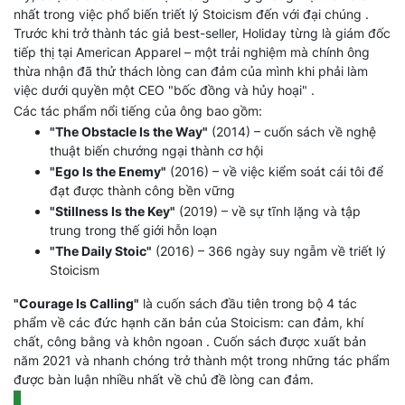
nhất trong việc phổ biến triết lý Stoicism đến với đại chúng .
Trước khi trở thành tác giả best-seller, Holiday từng là giám đốc
tiếp thị tại American Apparel – một trải nghiệm mà chính ông
thừa nhận đã thử thách lòng can đảm của mình khi phải làm
việc dưới quyền một CEO "bốc đồng và hủy hoại" .
Các tác phẩm nổi tiếng của ông bao gồm:
"The Obstacle Is the Way"
(2014) – cuốn sách về nghệ
thuật biến chướng ngại thành cơ hội
"Ego Is the Enemy"
(2016) – về việc kiểm soát cái tôi để
đạt được thành công bền vững
"Stillness Is the Key"
(2019) – về sự tĩnh lặng và tập
trung trong thế giới hỗn loạn
"The Daily Stoic"
(2016) – 366 ngày suy ngẫm về triết lý
Stoicism
"Courage Is Calling"
là cuốn sách đầu tiên trong bộ 4 tác
phẩm về các đức hạnh căn bản của Stoicism: can đảm, khí
chất, công bằng và khôn ngoan . Cuốn sách được xuất bản
năm 2021 và nhanh chóng trở thành một trong những tác phẩm
được bàn luận nhiều nhất về chủ đề lòng can đảm.