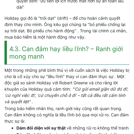
quyết định "ưu tiên lợi ích trước mắt hơn sự an toàn lâu
dài"
Holiday gọi đó là "trôi dạt" (drift) – để cho hoàn cảnh quyết
định thay cho mình. Ông kêu gọi chúng ta "bỏ phiếu chống lại
sự trôi dạt. Bỏ phiếu cho hành động" . Trong tài chính cá nhân,
mua bảo hiểm là một hành động như vậy.
4.3. Can đảm hay liều lĩnh? – Ranh giới
mong manh
Một trong những phê bình thú vị về cuốn sách là việc Holiday bị
cho là cổ xúy cho sự "liều lĩnh" thay vì can đảm thực sự . Một
độc giả so sánh Holiday với Robert Greene và cho rằng lời
khuyên của Holiday quá cảm tính:
"'Cứ gửi email giận dữ đó đi',
'cứ nghỉ việc đi', 'cứ chuyển chỗ ở đi' – tất cả đều rất cảm tính
và quyết liệt"
.
Trong bảo hiểm nhân thọ, ranh giới này cũng rất quan trọng.
Can đảm không có nghĩa là liều lĩnh bỏ qua mọi rủi ro. Can đảm
thực sự là:
Dám đối diện với sự thật
về những rủi ro không thể tránh