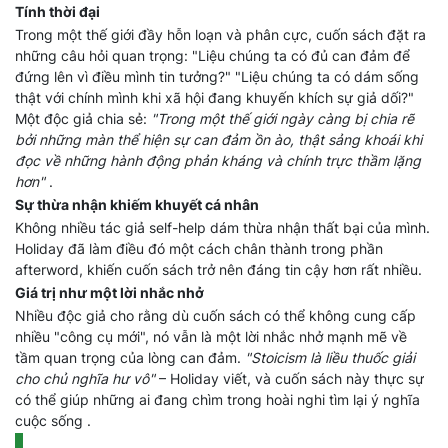
Tính thời đại
Trong một thế giới đầy hỗn loạn và phân cực, cuốn sách đặt ra
những câu hỏi quan trọng: "Liệu chúng ta có đủ can đảm để
đứng lên vì điều mình tin tưởng?" "Liệu chúng ta có dám sống
thật với chính mình khi xã hội đang khuyến khích sự giả dối?"
Một độc giả chia sẻ:
"Trong một thế giới ngày càng bị chia rẽ
bởi những màn thể hiện sự can đảm ồn ào, thật sảng khoái khi
đọc về những hành động phản kháng và chính trực thầm lặng
hơn"
.
Sự thừa nhận khiếm khuyết cá nhân
Không nhiều tác giả self-help dám thừa nhận thất bại của mình.
Holiday đã làm điều đó một cách chân thành trong phần
afterword, khiến cuốn sách trở nên đáng tin cậy hơn rất nhiều.
Giá trị như một lời nhắc nhở
Nhiều độc giả cho rằng dù cuốn sách có thể không cung cấp
nhiều "công cụ mới", nó vẫn là một lời nhắc nhở mạnh mẽ về
tầm quan trọng của lòng can đảm.
"Stoicism là liều thuốc giải
cho chủ nghĩa hư vô"
– Holiday viết, và cuốn sách này thực sự
có thể giúp những ai đang chìm trong hoài nghi tìm lại ý nghĩa
cuộc sống .