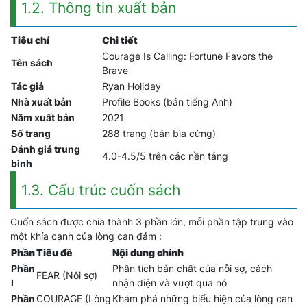
1.2. Thông tin xuất bản
Tiêu chí
Chi tiết
Courage Is Calling: Fortune Favors the
Tên sách
Brave
Tác giả
Ryan Holiday
Nhà xuất bản
Profile Books (bản tiếng Anh)
Năm xuất bản
2021
Số trang
288 trang (bản bìa cứng)
Đánh giá trung
4.0-4.5/5 trên các nền tảng
bình
1.3. Cấu trúc cuốn sách
Cuốn sách được chia thành 3 phần lớn, mỗi phần tập trung vào
một khía cạnh của lòng can đảm :
Phần
Tiêu đề
Nội dung chính
Phần
Phân tích bản chất của nỗi sợ, cách
FEAR (Nỗi sợ)
I
nhận diện và vượt qua nó
Phần
COURAGE (Lòng
Khám phá những biểu hiện của lòng can