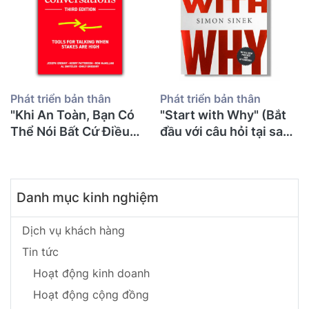
Phát triển bản thân
Phát triển bản thân
"Khi An Toàn, Bạn Có
"Start with Why" (Bắt
Thể Nói Bất Cứ Điều
đầu với câu hỏi tại sao)
Gì": 71 Tuổi Tôi Mới
- Simon Sinek
Đọc "Crucial
Conversations" Và Ước
Danh mục kinh nghiệm
Gì Mình Biết Điều Này
Sớm Hơn Để Không
Suýt Mất Con
Dịch vụ khách hàng
Tin tức
Hoạt động kinh doanh
Hoạt động cộng đồng