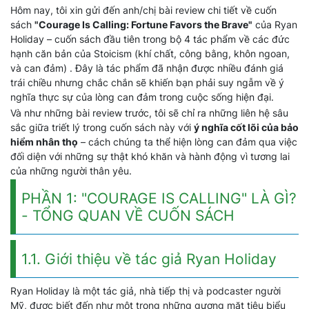
Hôm nay, tôi xin gửi đến anh/chị bài review chi tiết về cuốn
sách
"Courage Is Calling: Fortune Favors the Brave"
của Ryan
Holiday – cuốn sách đầu tiên trong bộ 4 tác phẩm về các đức
hạnh căn bản của Stoicism (khí chất, công bằng, khôn ngoan,
và can đảm) . Đây là tác phẩm đã nhận được nhiều đánh giá
trái chiều nhưng chắc chắn sẽ khiến bạn phải suy ngẫm về ý
nghĩa thực sự của lòng can đảm trong cuộc sống hiện đại.
Và như những bài review trước, tôi sẽ chỉ ra những liên hệ sâu
sắc giữa triết lý trong cuốn sách này với
ý nghĩa cốt lõi của bảo
hiểm nhân thọ
– cách chúng ta thể hiện lòng can đảm qua việc
đối diện với những sự thật khó khăn và hành động vì tương lai
của những người thân yêu.
PHẦN 1: "COURAGE IS CALLING" LÀ GÌ?
- TỔNG QUAN VỀ CUỐN SÁCH
1.1. Giới thiệu về tác giả Ryan Holiday
Ryan Holiday là một tác giả, nhà tiếp thị và podcaster người
Mỹ, được biết đến như một trong những gương mặt tiêu biểu