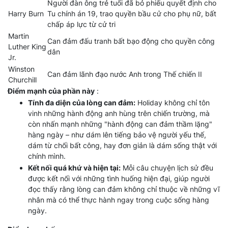
Người đàn ông trẻ tuổi đã bỏ phiếu quyết định cho
Harry Burn
Tu chính án 19, trao quyền bầu cử cho phụ nữ, bất
chấp áp lực từ cử tri
Martin
Can đảm đấu tranh bất bạo động cho quyền công
Luther King
dân
Jr.
Winston
Can đảm lãnh đạo nước Anh trong Thế chiến II
Churchill
Điểm mạnh của phần này
:
Tính đa diện của lòng can đảm:
Holiday không chỉ tôn
vinh những hành động anh hùng trên chiến trường, mà
còn nhấn mạnh những "hành động can đảm thầm lặng"
hàng ngày – như dám lên tiếng bảo vệ người yếu thế,
dám từ chối bất công, hay đơn giản là dám sống thật với
chính mình.
Kết nối quá khứ và hiện tại:
Mỗi câu chuyện lịch sử đều
được kết nối với những tình huống hiện đại, giúp người
đọc thấy rằng lòng can đảm không chỉ thuộc về những vĩ
nhân mà có thể thực hành ngay trong cuộc sống hàng
ngày.