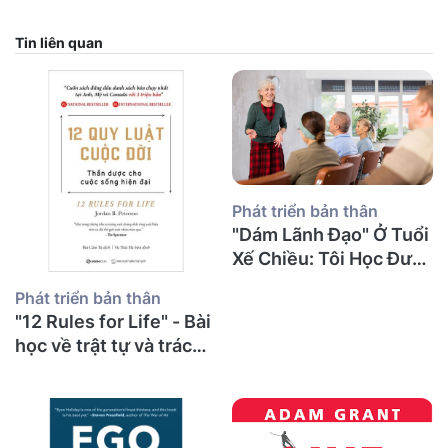
Tin liên quan
Phát triển bản thân
"Dám Lãnh Đạo" Ở Tuổi
Xế Chiều: Tôi Học Được
Gì Về Sự Can Đảm, Tổn
Phát triển bản thân
Thương Và Những
"12 Rules for Life" - Bài
Cuộc Nói Chuyện Khó
học về trật tự và trách
Khăn Nhất?
nhiệm từ một thầy giáo
già sau 30 năm giảng
đường