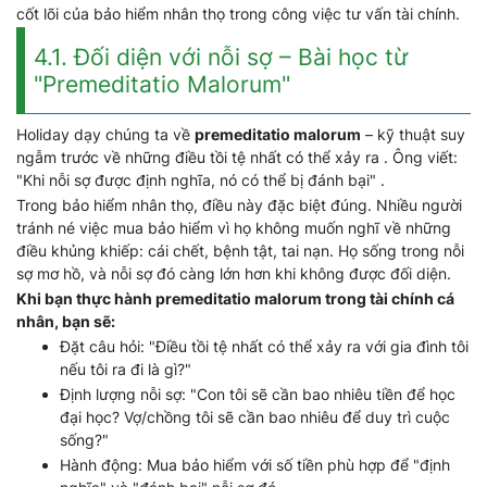
cốt lõi của bảo hiểm nhân thọ trong công việc tư vấn tài chính.
4.1. Đối diện với nỗi sợ – Bài học từ
"Premeditatio Malorum"
Holiday dạy chúng ta về
premeditatio malorum
– kỹ thuật suy
ngẫm trước về những điều tồi tệ nhất có thể xảy ra . Ông viết:
"Khi nỗi sợ được định nghĩa, nó có thể bị đánh bại" .
Trong bảo hiểm nhân thọ, điều này đặc biệt đúng. Nhiều người
tránh né việc mua bảo hiểm vì họ không muốn nghĩ về những
điều khủng khiếp: cái chết, bệnh tật, tai nạn. Họ sống trong nỗi
sợ mơ hồ, và nỗi sợ đó càng lớn hơn khi không được đối diện.
Khi bạn thực hành premeditatio malorum trong tài chính cá
nhân, bạn sẽ:
Đặt câu hỏi: "Điều tồi tệ nhất có thể xảy ra với gia đình tôi
nếu tôi ra đi là gì?"
Định lượng nỗi sợ: "Con tôi sẽ cần bao nhiêu tiền để học
đại học? Vợ/chồng tôi sẽ cần bao nhiêu để duy trì cuộc
sống?"
Hành động: Mua bảo hiểm với số tiền phù hợp để "định