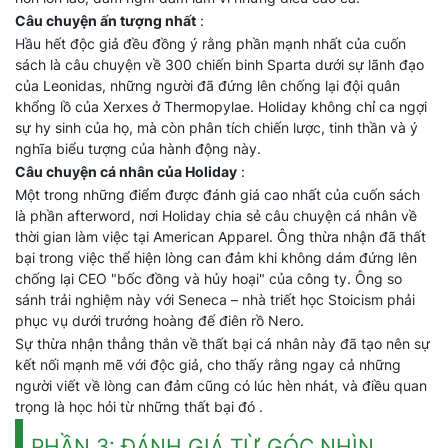
Câu chuyện ấn tượng nhất
:
Hầu hết độc giả đều đồng ý rằng phần mạnh nhất của cuốn
sách là câu chuyện về 300 chiến binh Sparta dưới sự lãnh đạo
của Leonidas, những người đã đứng lên chống lại đội quân
khổng lồ của Xerxes ở Thermopylae. Holiday không chỉ ca ngợi
sự hy sinh của họ, mà còn phân tích chiến lược, tinh thần và ý
nghĩa biểu tượng của hành động này.
Câu chuyện cá nhân của Holiday
:
Một trong những điểm được đánh giá cao nhất của cuốn sách
là phần afterword, nơi Holiday chia sẻ câu chuyện cá nhân về
thời gian làm việc tại American Apparel. Ông thừa nhận đã thất
bại trong việc thể hiện lòng can đảm khi không dám đứng lên
chống lại CEO "bốc đồng và hủy hoại" của công ty. Ông so
sánh trải nghiệm này với Seneca – nhà triết học Stoicism phải
phục vụ dưới trướng hoàng đế điên rồ Nero.
Sự thừa nhận thẳng thắn về thất bại cá nhân này đã tạo nên sự
kết nối mạnh mẽ với độc giả, cho thấy rằng ngay cả những
người viết về lòng can đảm cũng có lúc hèn nhát, và điều quan
trọng là học hỏi từ những thất bại đó .
PHẦN 3: ĐÁNH GIÁ TỪ GÓC NHÌN