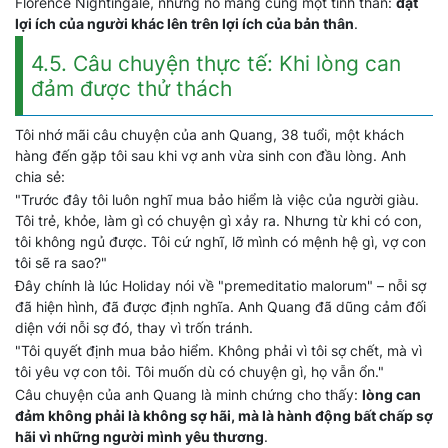
Florence Nightingale, nhưng nó mang cùng một tinh thần:
đặt
lợi ích của người khác lên trên lợi ích của bản thân
.
4.5. Câu chuyện thực tế: Khi lòng can
đảm được thử thách
Tôi nhớ mãi câu chuyện của anh Quang, 38 tuổi, một khách
hàng đến gặp tôi sau khi vợ anh vừa sinh con đầu lòng. Anh
chia sẻ:
"Trước đây tôi luôn nghĩ mua bảo hiểm là việc của người giàu.
Tôi trẻ, khỏe, làm gì có chuyện gì xảy ra. Nhưng từ khi có con,
tôi không ngủ được. Tôi cứ nghĩ, lỡ mình có mệnh hệ gì, vợ con
tôi sẽ ra sao?"
Đây chính là lúc Holiday nói về "premeditatio malorum" – nỗi sợ
đã hiện hình, đã được định nghĩa. Anh Quang đã dũng cảm đối
diện với nỗi sợ đó, thay vì trốn tránh.
"Tôi quyết định mua bảo hiểm. Không phải vì tôi sợ chết, mà vì
tôi yêu vợ con tôi. Tôi muốn dù có chuyện gì, họ vẫn ổn."
Câu chuyện của anh Quang là minh chứng cho thấy:
lòng can
đảm không phải là không sợ hãi, mà là hành động bất chấp sợ
hãi vì những người mình yêu thương
.