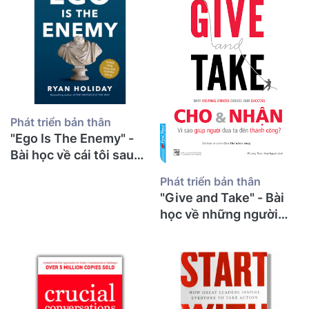
Phát triển bản thân
"Ego Is The Enemy" -
Bài học về cái tôi sau
30 năm giảng đường từ
Phát triển bản thân
một thầy giáo già
"Give and Take" - Bài
học về những người
cho đi và bí mật thành
công từ một thầy giáo
già