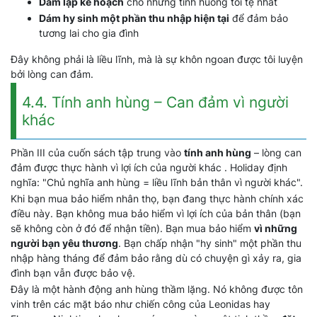
Dám lập kế hoạch
cho những tình huống tồi tệ nhất
Dám hy sinh một phần thu nhập hiện tại
để đảm bảo
tương lai cho gia đình
Đây không phải là liều lĩnh, mà là sự khôn ngoan được tôi luyện
bởi lòng can đảm.
4.4. Tính anh hùng – Can đảm vì người
khác
Phần III của cuốn sách tập trung vào
tính anh hùng
– lòng can
đảm được thực hành vì lợi ích của người khác . Holiday định
nghĩa: "Chủ nghĩa anh hùng = liều lĩnh bản thân vì người khác".
Khi bạn mua bảo hiểm nhân thọ, bạn đang thực hành chính xác
điều này. Bạn không mua bảo hiểm vì lợi ích của bản thân (bạn
sẽ không còn ở đó để nhận tiền). Bạn mua bảo hiểm
vì những
người bạn yêu thương
. Bạn chấp nhận "hy sinh" một phần thu
nhập hàng tháng để đảm bảo rằng dù có chuyện gì xảy ra, gia
đình bạn vẫn được bảo vệ.
Đây là một hành động anh hùng thầm lặng. Nó không được tôn
vinh trên các mặt báo như chiến công của Leonidas hay