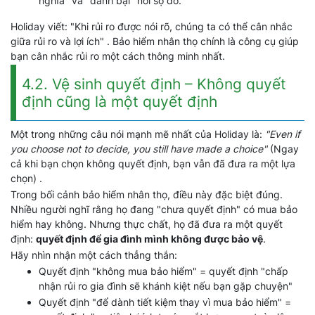
nghĩa" và "đánh bại" nỗi sợ đó.
Holiday viết: "Khi rủi ro được nói rõ, chúng ta có thể cân nhắc
giữa rủi ro và lợi ích" . Bảo hiểm nhân thọ chính là công cụ giúp
bạn cân nhắc rủi ro một cách thông minh nhất.
4.2. Vệ sinh quyết định – Không quyết
định cũng là một quyết định
Một trong những câu nói mạnh mẽ nhất của Holiday là:
"Even if
you choose not to decide, you still have made a choice"
(Ngay
cả khi bạn chọn không quyết định, bạn vẫn đã đưa ra một lựa
chọn) .
Trong bối cảnh bảo hiểm nhân thọ, điều này đặc biệt đúng.
Nhiều người nghĩ rằng họ đang "chưa quyết định" có mua bảo
hiểm hay không. Nhưng thực chất, họ đã đưa ra một quyết
định:
quyết định để gia đình mình không được bảo vệ
.
Hãy nhìn nhận một cách thẳng thắn:
Quyết định "không mua bảo hiểm" = quyết định "chấp
nhận rủi ro gia đình sẽ khánh kiệt nếu bạn gặp chuyện"
Quyết định "để dành tiết kiệm thay vì mua bảo hiểm" =