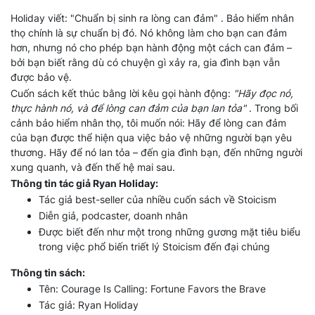
Holiday viết: "Chuẩn bị sinh ra lòng can đảm" . Bảo hiểm nhân
thọ chính là sự chuẩn bị đó. Nó không làm cho bạn can đảm
hơn, nhưng nó cho phép bạn hành động một cách can đảm –
bởi bạn biết rằng dù có chuyện gì xảy ra, gia đình bạn vẫn
được bảo vệ.
Cuốn sách kết thúc bằng lời kêu gọi hành động:
"Hãy đọc nó,
thực hành nó, và để lòng can đảm của bạn lan tỏa"
. Trong bối
cảnh bảo hiểm nhân thọ, tôi muốn nói: Hãy để lòng can đảm
của bạn được thể hiện qua việc bảo vệ những người bạn yêu
thương. Hãy để nó lan tỏa – đến gia đình bạn, đến những người
xung quanh, và đến thế hệ mai sau.
Thông tin tác giả Ryan Holiday:
Tác giả best-seller của nhiều cuốn sách về Stoicism
Diễn giả, podcaster, doanh nhân
Được biết đến như một trong những gương mặt tiêu biểu
trong việc phổ biến triết lý Stoicism đến đại chúng
Thông tin sách:
Tên: Courage Is Calling: Fortune Favors the Brave
Tác giả: Ryan Holiday