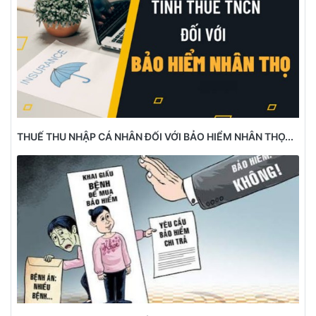
THUẾ THU NHẬP CÁ NHÂN ĐỐI VỚI BẢO HIỂM NHÂN THỌ...