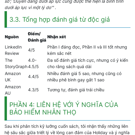
số'; 'Duyên dáng dưới áp lực cũng được thể hiện là bình tĩnh
dưới áp lực vì một lý do'"
.
3.3. Tổng hợp đánh giá từ độc giả
Điểm/
Nguồn
Nhận xét
Đánh giá
LinkedIn
Phần I đáng đọc, Phần II và III tốt nhưng
4/5
Review
kém sắc nét
The
4.0-
Đa số đánh giá tích cực, nhưng có ý kiến
StoryGraph
4.5/5
cho rằng sách quá dài
Amazon
Nhiều đánh giá 5 sao, nhưng cũng có
4.4/5
UK
nhiều phê bình gay gắt 1 sao
Amazon
4.3/5
Tương tự, đánh giá trái chiều
AU
PHẦN 4: LIÊN HỆ VỚI Ý NGHĨA CỦA
BẢO HIỂM NHÂN THỌ
Sau khi phân tích kỹ lưỡng cuốn sách, tôi nhận thấy những liên
hệ sâu sắc giữa triết lý về lòng can đảm của Holiday và ý nghĩa