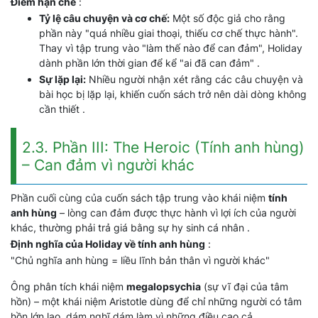
Điểm hạn chế
:
Tỷ lệ câu chuyện và cơ chế:
Một số độc giả cho rằng
phần này "quá nhiều giai thoại, thiếu cơ chế thực hành".
Thay vì tập trung vào "làm thế nào để can đảm", Holiday
dành phần lớn thời gian để kể "ai đã can đảm" .
Sự lặp lại:
Nhiều người nhận xét rằng các câu chuyện và
bài học bị lặp lại, khiến cuốn sách trở nên dài dòng không
cần thiết .
2.3. Phần III: The Heroic (Tính anh hùng)
– Can đảm vì người khác
Phần cuối cùng của cuốn sách tập trung vào khái niệm
tính
anh hùng
– lòng can đảm được thực hành vì lợi ích của người
khác, thường phải trả giá bằng sự hy sinh cá nhân .
Định nghĩa của Holiday về tính anh hùng
:
"Chủ nghĩa anh hùng = liều lĩnh bản thân vì người khác"
Ông phân tích khái niệm
megalopsychia
(sự vĩ đại của tâm
hồn) – một khái niệm Aristotle dùng để chỉ những người có tâm
hồn lớn lao, dám nghĩ dám làm vì những điều cao cả.