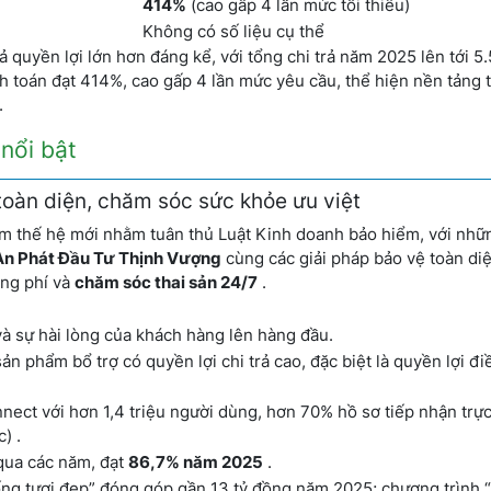
414%
(cao gấp 4 lần mức tối thiểu)
Không có số liệu cụ thể
ả quyền lợi lớn hơn đáng kể, với tổng chi trả năm 2025 lên tới 5.
nh toán đạt 414%, cao gấp 4 lần mức yêu cầu, thể hiện nền tảng t
.
nổi bật
 toàn diện, chăm sóc sức khỏe ưu việt
ẩm thế hệ mới nhằm tuân thủ Luật Kinh doanh bảo hiểm, với nhữn
An Phát Đầu Tư Thịnh Vượng
cùng các giải pháp bảo vệ toàn di
óng phí và
chăm sóc thai sản 24/7
.
và sự hài lòng của khách hàng lên hàng đầu.
n phẩm bổ trợ có quyền lợi chi trả cao, đặc biệt là quyền lợi điề
ect với hơn 1,4 triệu người dùng, hơn 70% hồ sơ tiếp nhận trực
) .
ua các năm, đạt
86,7% năm 2025
.
ng tươi đẹp” đóng góp gần 13 tỷ đồng năm 2025; chương trình “