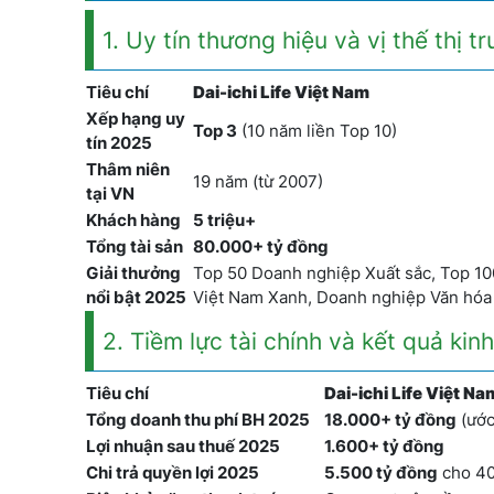
1. Uy tín thương hiệu và vị thế thị t
Tiêu chí
Dai-ichi Life Việt Nam
Xếp hạng uy
Top 3
(10 năm liền Top 10)
tín 2025
Thâm niên
19 năm (từ 2007)
tại VN
Khách hàng
5 triệu+
Tổng tài sản
80.000+ tỷ đồng
Giải thưởng
Top 50 Doanh nghiệp Xuất sắc, Top 1
nổi bật 2025
Việt Nam Xanh, Doanh nghiệp Văn h
2. Tiềm lực tài chính và kết quả ki
Tiêu chí
Dai-ichi Life Việt Na
Tổng doanh thu phí BH 2025
18.000+ tỷ đồng
(ước
Lợi nhuận sau thuế 2025
1.600+ tỷ đồng
Chi trả quyền lợi 2025
5.500 tỷ đồng
cho 40