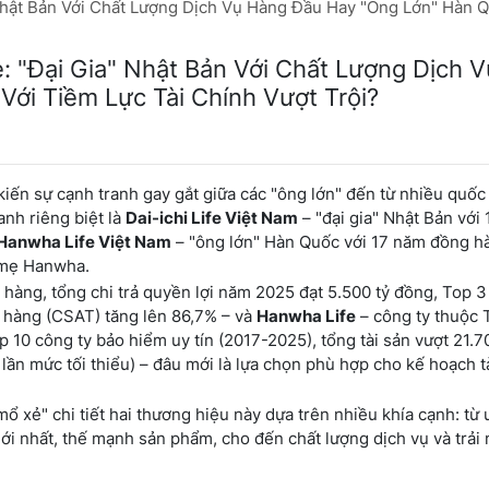
 Nhật Bản Với Chất Lượng Dịch Vụ Hàng Đầu Hay "Ông Lớn" Hàn Q
e: "Đại Gia" Nhật Bản Với Chất Lượng Dịch V
ới Tiềm Lực Tài Chính Vượt Trội?
ến sự cạnh tranh gay gắt giữa các "ông lớn" đến từ nhiều quốc 
anh riêng biệt là
Dai-ichi Life Việt Nam
– "đại gia" Nhật Bản với
Hanwha Life Việt Nam
– "ông lớn" Hàn Quốc với 17 năm đồng h
n mẹ Hanwha.
 hàng, tổng chi trả quyền lợi năm 2025 đạt 5.500 tỷ đồng, Top 3
h hàng (CSAT) tăng lên 86,7% – và
Hanwha Life
– công ty thuộc 
p 10 công ty bảo hiểm uy tín (2017-2025), tổng tài sản vượt 21.7
lần mức tối thiểu) – đâu mới là lựa chọn phù hợp cho kế hoạch t
ổ xẻ" chi tiết hai thương hiệu này dựa trên nhiều khía cạnh: từ u
mới nhất, thế mạnh sản phẩm, cho đến chất lượng dịch vụ và trải