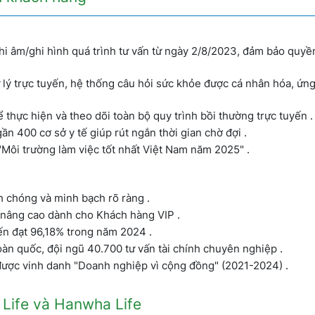
hi âm/ghi hình quá trình tư vấn từ ngày 2/8/2023, đảm bảo quyền
 lý trực tuyến, hệ thống câu hỏi sức khỏe được cá nhân hóa, ứn
thực hiện và theo dõi toàn bộ quy trình bồi thường trực tuyến .
ần 400 cơ sở y tế giúp rút ngắn thời gian chờ đợi .
Môi trường làm việc tốt nhất Việt Nam năm 2025" .
h chóng và minh bạch rõ ràng .
 nâng cao dành cho Khách hàng VIP .
yến đạt 96,18% trong năm 2024 .
àn quốc, đội ngũ 40.700 tư vấn tài chính chuyên nghiệp .
được vinh danh "Doanh nghiệp vì cộng đồng" (2021-2024) .
i Life và Hanwha Life