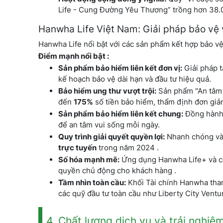
Life - Cung Đường Yêu Thương” trồng hơn 38.0
Hanwha Life Việt Nam: Giải pháp bảo vệ 
Hanwha Life nổi bật với các sản phẩm kết hợp bảo vệ v
Điểm mạnh nổi bật :
Sản phẩm bảo hiểm liên kết đơn vị:
Giải pháp t
kế hoạch bảo vệ dài hạn và đầu tư hiệu quả.
Bảo hiểm ung thư vượt trội:
Sản phẩm "An tâm v
đến
175%
số tiền bảo hiểm, thẩm định đơn giản 
Sản phẩm bảo hiểm liên kết chung:
Đồng hành c
để an tâm vui sống mỗi ngày.
Quy trình giải quyết quyền lợi:
Nhanh chóng và 
trực tuyến
trong năm 2024 .
Số hóa mạnh mẽ:
Ứng dụng Hanwha Life+ và cổn
quyền chủ động cho khách hàng .
Tầm nhìn toàn cầu:
Khối Tài chính Hanwha tham
các quỹ đầu tư toàn cầu như Liberty City Ventu
4. Chất lượng dịch vụ và trải nghi