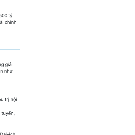
500 tỷ
ài chính
g giải
ện như
u trị nội
 tuyến,
Dai-ichi