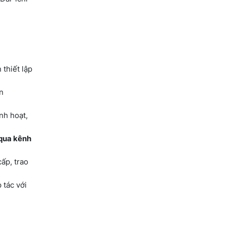
 thiết lập
n
nh hoạt,
 qua kênh
ấp, trao
 tác với