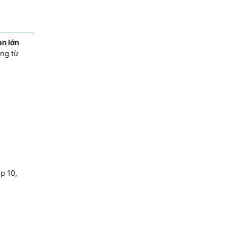
àn lớn
ộng từ
p 10,