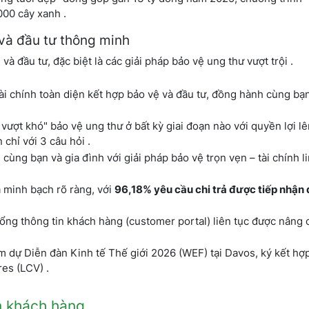
00 cây xanh .
và đầu tư thông minh
à đầu tư, đặc biệt là các giải pháp bảo vệ ung thư vượt trội .
ài chính toàn diện kết hợp bảo vệ và đầu tư, đồng hành cùng bạn
ượt khó" bảo vệ ung thư ở bất kỳ giai đoạn nào với quyền lợi lê
chỉ với 3 câu hỏi .
ùng bạn và gia đình với giải pháp bảo vệ trọn vẹn – tài chính li
minh bạch rõ ràng, với
96,18% yêu cầu chi trả được tiếp nhận
g thông tin khách hàng (customer portal) liên tục được nâng c
 dự Diễn đàn Kinh tế Thế giới 2026 (WEF) tại Davos, ký kết hợp
res (LCV) .
ệm khách hàng