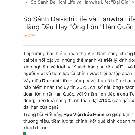
So Sánh Dai-ichi Life và Hanwha Life: "Đại Gia"
So Sánh Dai-ichi Life và Hanwha Lif
Hàng Đầu Hay "Ông Lớn" Hàn Quốc V
300
Thị trường bảo hiểm nhân thọ Việt Nam đang chứng ki
cái tên nổi bật với những thế mạnh và triết lý kinh do
kinh nghiệm và triết lý "Khách hàng là trên hết" – và
người Việt và tiềm lực tài chính vượt trội từ tập đoà
Vậy giữa
Dai-ichi Life
– công ty với hơn 5 triệu khách
bảo hiểm nhân thọ uy tín 2025, chỉ số hài lòng khác
đoàn lớn nhất Hàn Quốc, với 9 năm liên tiếp trong To
đồng, biên khả năng thanh toán đạt 414% (cao gấp 4 
dài hạn của bạn?
Trong bài viết này,
Học Viện Bảo Hiểm
sẽ giúp bạn "m
thương hiệu, tiềm lực tài chính, kết quả kinh doanh 
khách hàng.