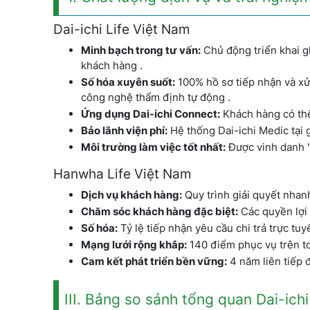
Dai-ichi Life Việt Nam
Minh bạch trong tư vấn:
Chủ động triển khai g
khách hàng .
Số hóa xuyên suốt:
100% hồ sơ tiếp nhận và xử
công nghệ thẩm định tự động .
Ứng dụng Dai-ichi Connect:
Khách hàng có thể 
Bảo lãnh viện phí:
Hệ thống Dai-ichi Medic tại g
Môi trường làm việc tốt nhất:
Được vinh danh "
Hanwha Life Việt Nam
Dịch vụ khách hàng:
Quy trình giải quyết nhan
Chăm sóc khách hàng đặc biệt:
Các quyền lợi
Số hóa:
Tỷ lệ tiếp nhận yêu cầu chi trả trực tu
Mạng lưới rộng khắp:
140 điểm phục vụ trên to
Cam kết phát triển bền vững:
4 năm liên tiếp 
III. Bảng so sánh tổng quan Dai-ich