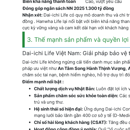
Biên khả năng thanh toán
Cao, vượt yêu cầu
Đóng góp ngân sách NN 2025
1.300 tỷ đồng
Nhận xét:
Dai-ichi Life có quy mô doanh thu và chi tr
đồng . Hanwha Life lại nổi bật với biên khả năng tha
cực kỳ vững vàng và cam kết dài hạn với khách hàng 
3. Thế mạnh sản phẩm và quyền lợi 
Dai-ichi Life Việt Nam: Giải pháp bảo vệ
Dai-ichi Life không ngừng cải tiến danh mục sản ph
pháp ưu việt như
An Tâm Song Hành Thịnh Vượng
,
chăm sóc tai nạn, bệnh hiểm nghèo, hỗ trợ duy trì đ
Điểm mạnh nổi bật :
Chất lượng dịch vụ Nhật Bản:
Luôn đặt lợi ích 
Sản phẩm chăm sóc sức khỏe toàn diện:
Các sả
trú và ung thư.
Hệ sinh thái số hiện đại:
Ứng dụng Dai-ichi Conn
mạng lưới bảo lãnh gần 400 cơ sở y tế (D-Medic
Chỉ số hài lòng khách hàng (CSAT):
Tăng đều q
Hoạt động cộng đồng ý nghĩa:
Quỹ “Vì cuộc số