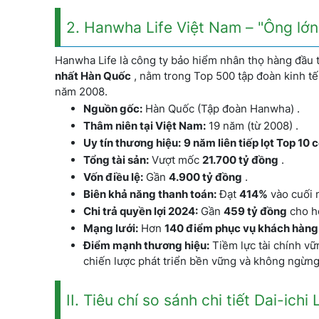
2. Hanwha Life Việt Nam – "Ông lớn"
Hanwha Life là công ty bảo hiểm nhân thọ hàng đầu 
nhất Hàn Quốc
, nằm trong Top 500 tập đoàn kinh tế 
năm 2008.
Nguồn gốc:
Hàn Quốc (Tập đoàn Hanwha) .
Thâm niên tại Việt Nam:
19 năm (từ 2008) .
Uy tín thương hiệu:
9 năm liên tiếp lọt Top 10
Tổng tài sản:
Vượt mốc
21.700 tỷ đồng
.
Vốn điều lệ:
Gần
4.900 tỷ đồng
.
Biên khả năng thanh toán:
Đạt
414%
vào cuối n
Chi trả quyền lợi 2024:
Gần
459 tỷ đồng
cho h
Mạng lưới:
Hơn
140 điểm phục vụ khách hàng
Điểm mạnh thương hiệu:
Tiềm lực tài chính vữ
chiến lược phát triển bền vững và không ngừng
II. Tiêu chí so sánh chi tiết Dai-ich