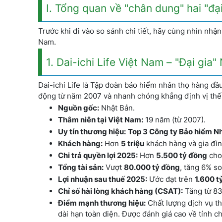
I. Tổng quan về "chân dung" hai "đạ
Trước khi đi vào so sánh chi tiết, hãy cùng nhìn nhận
Nam.
1. Dai-ichi Life Việt Nam – "Đại gi
Dai-ichi Life là Tập đoàn bảo hiểm nhân thọ hàng đầ
động từ năm 2007 và nhanh chóng khẳng định vị thế v
Nguồn gốc:
Nhật Bản.
Thâm niên tại Việt Nam:
19 năm (từ 2007).
Uy tín thương hiệu:
Top 3 Công ty Bảo hiểm Nh
Khách hàng:
Hơn
5 triệu
khách hàng và gia đìn
Chi trả quyền lợi 2025:
Hơn
5.500 tỷ đồng
cho
Tổng tài sản:
Vượt
80.000 tỷ đồng
, tăng 6% s
Lợi nhuận sau thuế 2025:
Ước đạt trên
1.600 t
Chỉ số hài lòng khách hàng (CSAT):
Tăng từ 83
Điểm mạnh thương hiệu:
Chất lượng dịch vụ th
dài hạn toàn diện. Được đánh giá cao về tính 