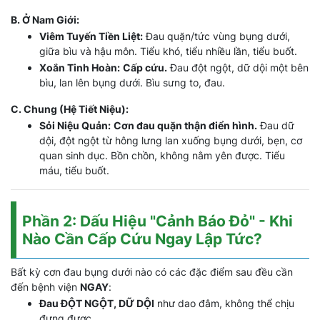
B. Ở Nam Giới:
Viêm Tuyến Tiền Liệt:
Đau quặn/tức vùng bụng dưới,
giữa bìu và hậu môn. Tiểu khó, tiểu nhiều lần, tiểu buốt.
Xoắn Tinh Hoàn:
Cấp cứu.
Đau đột ngột, dữ dội một bên
bìu, lan lên bụng dưới. Bìu sưng to, đau.
C. Chung (Hệ Tiết Niệu):
Sỏi Niệu Quản:
Cơn đau quặn thận điển hình.
Đau dữ
dội, đột ngột từ hông lưng lan xuống bụng dưới, bẹn, cơ
quan sinh dục. Bồn chồn, không nằm yên được. Tiểu
máu, tiểu buốt.
Phần 2: Dấu Hiệu "Cảnh Báo Đỏ" - Khi
Nào Cần Cấp Cứu Ngay Lập Tức?
Bất kỳ cơn đau bụng dưới nào có các đặc điểm sau đều cần
đến bệnh viện
NGAY
:
Đau ĐỘT NGỘT, DỮ DỘI
như dao đâm, không thể chịu
đựng được.