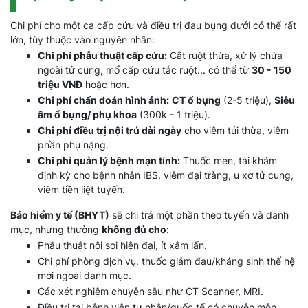
Chi phí cho một ca cấp cứu và điều trị đau bụng dưới có thể rất
lớn, tùy thuộc vào nguyên nhân:
Chi phí phẫu thuật cấp cứu:
Cắt ruột thừa, xử lý chửa
ngoài tử cung, mổ cấp cứu tắc ruột... có thể từ
30 - 150
triệu VNĐ
hoặc hơn.
Chi phí chẩn đoán hình ảnh:
CT ổ bụng
(2-5 triệu),
Siêu
âm ổ bụng/ phụ khoa
(300k - 1 triệu).
Chi phí điều trị nội trú dài ngày
cho viêm túi thừa, viêm
phần phụ nặng.
Chi phí quản lý bệnh mạn tính:
Thuốc men, tái khám
định kỳ cho bệnh nhân IBS, viêm đại tràng, u xơ tử cung,
viêm tiền liệt tuyến.
Bảo hiểm y tế (BHYT)
sẽ chi trả một phần theo tuyến và danh
mục, nhưng thường
không đủ cho
:
Phẫu thuật nội soi hiện đại, ít xâm lấn.
Chi phí phòng dịch vụ, thuốc giảm đau/kháng sinh thế hệ
mới ngoài danh mục.
Các xét nghiệm chuyên sâu như CT Scanner, MRI.
Điều trị tại bệnh viện tư nhân/quốc tế có chuyên môn