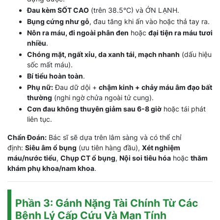
Đau kèm SỐT CAO
(trên 38.5°C) và ỚN LẠNH.
Bụng cứng như gỗ
, đau tăng khi ấn vào hoặc thả tay ra.
Nôn ra máu, đi ngoài phân đen
hoặc
đại tiện ra máu tươi
nhiều
.
Chóng mặt, ngất xỉu, da xanh tái, mạch nhanh
(dấu hiệu
sốc mất máu).
Bí tiểu hoàn toàn
.
Phụ nữ:
Đau dữ dội +
chậm kinh + chảy máu âm đạo bất
thường
(nghi ngờ chửa ngoài tử cung).
Cơn đau không thuyên giảm sau 6-8 giờ
hoặc tái phát
liên tục.
Chẩn Đoán:
Bác sĩ sẽ dựa trên lâm sàng và có thể chỉ
định:
Siêu âm ổ bụng
(ưu tiên hàng đầu),
Xét nghiệm
máu/nước tiểu
,
Chụp CT ổ bụng
,
Nội soi tiêu hóa
hoặc
thăm
khám phụ khoa/nam khoa
.
Phần 3: Gánh Nặng Tài Chính Từ Các
Bệnh Lý Cấp Cứu Và Mạn Tính