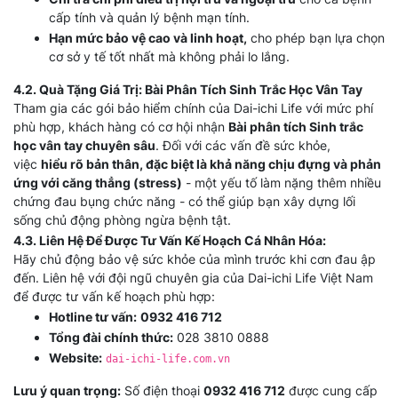
cấp tính và quản lý bệnh mạn tính.
Hạn mức bảo vệ cao và linh hoạt,
cho phép bạn lựa chọn
cơ sở y tế tốt nhất mà không phải lo lắng.
4.2. Quà Tặng Giá Trị: Bài Phân Tích Sinh Trắc Học Vân Tay
Tham gia các gói bảo hiểm chính của Dai-ichi Life với mức phí
phù hợp, khách hàng có cơ hội nhận
Bài phân tích Sinh trắc
học vân tay chuyên sâu
. Đối với các vấn đề sức khỏe,
việc
hiểu rõ bản thân, đặc biệt là khả năng chịu đựng và phản
ứng với căng thẳng (stress)
- một yếu tố làm nặng thêm nhiều
chứng đau bụng chức năng - có thể giúp bạn xây dựng lối
sống chủ động phòng ngừa bệnh tật.
4.3. Liên Hệ Để Được Tư Vấn Kế Hoạch Cá Nhân Hóa:
Hãy chủ động bảo vệ sức khỏe của mình trước khi cơn đau ập
đến. Liên hệ với đội ngũ chuyên gia của Dai-ichi Life Việt Nam
để được tư vấn kế hoạch phù hợp:
Hotline tư vấn:
0932 416 712
Tổng đài chính thức:
028 3810 0888
Website:
dai-ichi-life.com.vn
Lưu ý quan trọng:
Số điện thoại
0932 416 712
được cung cấp