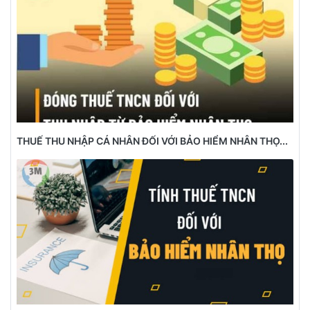
THUẾ THU NHẬP CÁ NHÂN ĐỐI VỚI BẢO HIỂM NHÂN THỌ...