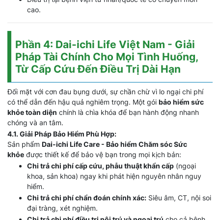
cao.
Phần 4: Dai-ichi Life Việt Nam - Giải
Pháp Tài Chính Cho Mọi Tình Huống,
Từ Cấp Cứu Đến Điều Trị Dài Hạn
Đối mặt với cơn đau bụng dưới, sự chần chừ vì lo ngại chi phí
có thể dẫn đến hậu quả nghiêm trọng. Một gói
bảo hiểm sức
khỏe toàn diện
chính là chìa khóa để bạn hành động nhanh
chóng và an tâm.
4.1. Giải Pháp Bảo Hiểm Phù Hợp:
Sản phẩm
Dai-ichi Life Care - Bảo hiểm Chăm sóc Sức
khỏe
được thiết kế để bảo vệ bạn trong mọi kịch bản:
Chi trả chi phí cấp cứu, phẫu thuật khẩn cấp
(ngoại
khoa, sản khoa) ngay khi phát hiện nguyên nhân nguy
hiểm.
Chi trả chi phí chẩn đoán chính xác:
Siêu âm, CT, nội soi
đại tràng, xét nghiệm.
Chi trả chi phí điều trị nội trú và ngoại trú
cho cả bệnh