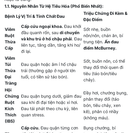
1.1. Nguyên Nhân Từ Hệ Tiêu Hóa (Phổ Biến Nhất):
Triệu Chứng Đi Kèm &
Bệnh Lý
Vị Trí & Tính Chất Đau
Đặc Điểm
Cấp cứu ngoại khoa.
Đau khởi
Viêm
Sốt nhẹ, buồn
đầu quanh rốn, sau
di chuyển
Ruột
nôn/nôn, chán ăn, bí
và khu trú ở hố chậu phải
. Đau
Thừa
trung tiện.
Ấn đau
liên tục, tăng dần, tăng khi ho/
Cấp
điểm McBurney.
đi lại.
Viêm
Sốt, buồn nôn, có thể
Túi
Đau quặn hoặc âm ỉ hố chậu
thay đổi thói quen đi
Thừa
trái (thường gặp ở người lớn
tiêu (táo bón/tiêu
Đại
tuổi, có tiền sử táo bón).
chảy).
Tràng
Hội
Đầy hơi, chướng bụng,
Chứng
Đau quặn bụng dưới, giảm đau
phân thay đổi (táo
Ruột
sau khi đi đại tiện hoặc xì hơi.
bón, tiêu chảy, xen
Kích
Đau tái phát theo chu kỳ, liên
kẽ), phân có nhầy
Thích
quan stress.
(không máu).
(IBS)
Cấp cứu.
Đau quặn từng cơn
Bụng chướng, bí