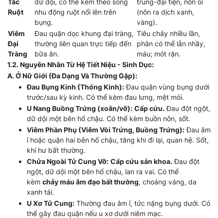
Tắc
dữ dội, có thể kèm theo sóng
trung-đại tiện, nôn ói
Ruột
nhu động ruột nổi lên trên
(nôn ra dịch xanh,
bụng.
vàng).
Viêm
Đau quặn dọc khung đại tràng,
Tiêu chảy nhiều lần,
Đại
thường liên quan trực tiếp đến
phân có thể lẫn nhầy,
Tràng
bữa ăn.
máu; mót rặn.
1.2. Nguyên Nhân Từ Hệ Tiết Niệu - Sinh Dục:
A. Ở Nữ Giới (Đa Dạng Và Thường Gặp):
Đau Bụng Kinh (Thống Kinh):
Đau quặn vùng bụng dưới
trước/sau kỳ kinh. Có thể kèm đau lưng, mệt mỏi.
U Nang Buồng Trứng (xoắn/vỡ):
Cấp cứu.
Đau đột ngột,
dữ dội một bên hố chậu. Có thể kèm buồn nôn, sốt.
Viêm Phần Phụ (Viêm Vòi Trứng, Buồng Trứng):
Đau âm
ỉ hoặc quặn hai bên hố chậu, tăng khi đi lại, quan hệ. Sốt,
khí hư bất thường.
Chửa Ngoài Tử Cung Vỡ:
Cấp cứu sản khoa.
Đau đột
ngột, dữ dội một bên hố chậu, lan ra vai. Có thể
kèm
chảy máu âm đạo bất thường
, choáng váng, da
xanh tái.
U Xơ Tử Cung:
Thường đau âm ỉ, tức nặng bụng dưới. Có
thể gây đau quặn nếu u xơ dưới niêm mạc.