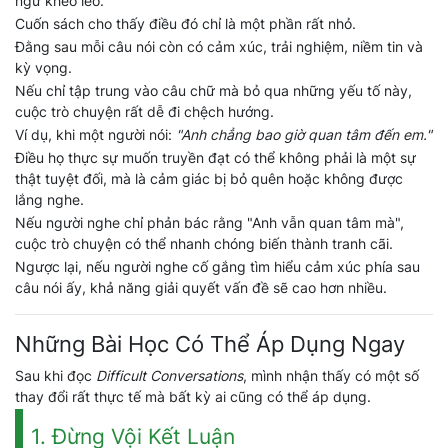
ngữ khéo léo.
Cuốn sách cho thấy điều đó chỉ là một phần rất nhỏ.
Đằng sau mỗi câu nói còn có cảm xúc, trải nghiệm, niềm tin và
kỳ vọng.
Nếu chỉ tập trung vào câu chữ mà bỏ qua những yếu tố này,
cuộc trò chuyện rất dễ đi chệch hướng.
Ví dụ, khi một người nói:
"Anh chẳng bao giờ quan tâm đến em."
Điều họ thực sự muốn truyền đạt có thể không phải là một sự
thật tuyệt đối, mà là cảm giác bị bỏ quên hoặc không được
lắng nghe.
Nếu người nghe chỉ phản bác rằng "Anh vẫn quan tâm mà",
cuộc trò chuyện có thể nhanh chóng biến thành tranh cãi.
Ngược lại, nếu người nghe cố gắng tìm hiểu cảm xúc phía sau
câu nói ấy, khả năng giải quyết vấn đề sẽ cao hơn nhiều.
Những Bài Học Có Thể Áp Dụng Ngay
Sau khi đọc
Difficult Conversations
, mình nhận thấy có một số
thay đổi rất thực tế mà bất kỳ ai cũng có thể áp dụng.
1. Đừng Vội Kết Luận