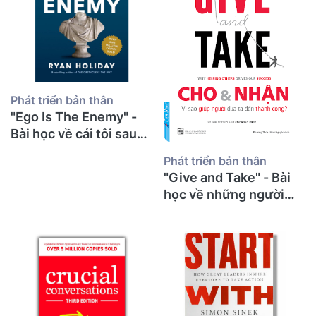
Phát triển bản thân
"Ego Is The Enemy" -
Bài học về cái tôi sau
30 năm giảng đường từ
Phát triển bản thân
một thầy giáo già
"Give and Take" - Bài
học về những người
cho đi và bí mật thành
công từ một thầy giáo
già