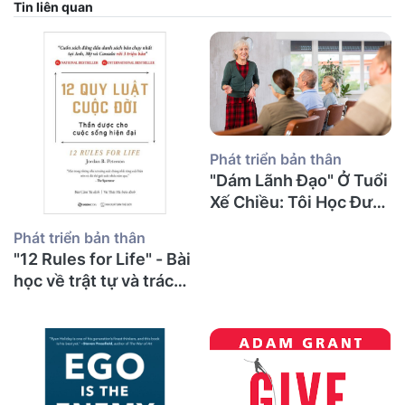
Tin liên quan
Phát triển bản thân
"Dám Lãnh Đạo" Ở Tuổi
Xế Chiều: Tôi Học Được
Gì Về Sự Can Đảm, Tổn
Phát triển bản thân
Thương Và Những
"12 Rules for Life" - Bài
Cuộc Nói Chuyện Khó
học về trật tự và trách
Khăn Nhất?
nhiệm từ một thầy giáo
già sau 30 năm giảng
đường