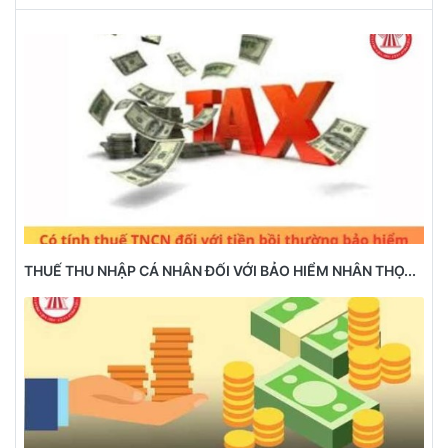
THUẾ THU NHẬP CÁ NHÂN ĐỐI VỚI BẢO HIỂM NHÂN THỌ...