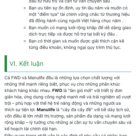
đầu tư hưu trí) và cần tư vấn chuyên sâu .
Bạn ưu tiên sự ổn định, uy tín lâu năm và muốn có
một "điểm tựa" tài chính vững chắc từ thương hiệu
đã đồng hành cùng người Việt hàng chục năm .
Bạn muốn có mạng lưới rộng khắp để dễ dàng giao
dịch trực tiếp và được hỗ trợ tại bất kỳ đâu .
Bạn có thời gian và muốn được giải thích cặn kẽ
từng điều khoản, không ngại quy trình thủ tục.
VI. Kết luận
Cả FWD và Manulife đều là những lựa chọn chất lượng với
những thế mạnh riêng biệt, phục vụ cho những phân khúc
khách hàng khác nhau.
FWD
là "làn gió mới" với triết lý đơn
giản hóa, ứng dụng công nghệ mạnh mẽ và trải nghiệm số vượt
trội – phù hợp với thế hệ trẻ năng động và những người ưa
thích sự tiện lợi.
Manulife
là "cây đa cây đề" với bề dày lịch sử,
vốn điều lệ lớn nhất thị trường, sản phẩm đa dạng và mạng lưới
rộng khắp – lý tưởng cho những ai cần sự tư vấn chuyên sâu và
kế hoạch tài chính dài hạn.
Điều quan trọng nhất vẫn là xác định rõ nhu cầu cá nhân: bạn