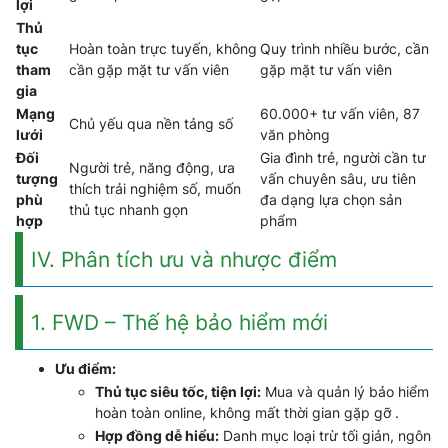
lợi
Thủ
tục
Hoàn toàn trực tuyến, không
Quy trình nhiều bước, cần
tham
cần gặp mặt tư vấn viên
gặp mặt tư vấn viên
gia
Mạng
60.000+ tư vấn viên, 87
Chủ yếu qua nền tảng số
lưới
văn phòng
Đối
Gia đình trẻ, người cần tư
Người trẻ, năng động, ưa
tượng
vấn chuyên sâu, ưu tiên
thích trải nghiệm số, muốn
phù
đa dạng lựa chọn sản
thủ tục nhanh gọn
hợp
phẩm
IV. Phân tích ưu và nhược điểm
1. FWD – Thế hệ bảo hiểm mới
Ưu điểm:
Thủ tục siêu tốc, tiện lợi:
Mua và quản lý bảo hiểm
hoàn toàn online, không mất thời gian gặp gỡ .
Hợp đồng dễ hiểu:
Danh mục loại trừ tối giản, ngôn