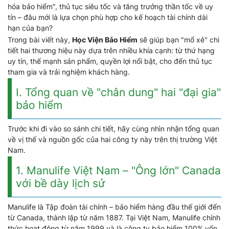
hóa bảo hiểm", thủ tục siêu tốc và tăng trưởng thần tốc về uy
tín – đâu mới là lựa chọn phù hợp cho kế hoạch tài chính dài
hạn của bạn?
Trong bài viết này,
Học Viện Bảo Hiểm
sẽ giúp bạn "mổ xẻ" chi
tiết hai thương hiệu này dựa trên nhiều khía cạnh: từ thứ hạng
uy tín, thế mạnh sản phẩm, quyền lợi nổi bật, cho đến thủ tục
tham gia và trải nghiệm khách hàng.
I. Tổng quan về "chân dung" hai "đại gia"
bảo hiểm
Trước khi đi vào so sánh chi tiết, hãy cùng nhìn nhận tổng quan
về vị thế và nguồn gốc của hai công ty này trên thị trường Việt
Nam.
1. Manulife Việt Nam – "Ông lớn" Canada
với bề dày lịch sử
Manulife là Tập đoàn tài chính – bảo hiểm hàng đầu thế giới đến
từ Canada, thành lập từ năm 1887. Tại Việt Nam, Manulife chính
thức hoạt động từ năm 1999 và là công ty bảo hiểm 100% vốn