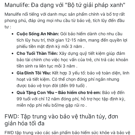
Manulife: Đa dạng với "Bộ tứ giải pháp xanh"
Manulife nổi tiếng với danh mục sản phẩm chính và bổ trợ rất
phong phú, đáp ứng mọi nhu cầu từ bảo vệ, tích lũy đến đầu
tư :
Cuộc Sống An Nhàn:
Gói bảo hiểm dành cho nhu cầu
tích lũy hưu trí, thời gian 12-15 năm, mang đến quyền lợi
phiếu tiền mặt định kỳ mỗi 3 năm .
Cho Tuổi Thần Tiên:
Xây dựng quỹ tiết kiệm giúp đảm
bảo tài chính cho việc học vấn của trẻ, chi trả các khoản
tiền sinh ra liên tục mỗi 3 năm .
Gia Đình Tôi Yêu:
Kết hợp 3 yếu tố: bảo vệ toàn diện, linh
hoạt và tiết kiệm. Có thể chọn đóng phí ngắn nhưng
được bảo vệ trọn đời (đến 99 tuổi) .
Quà Tặng Con Yêu – Bảo hiểm cho trẻ em:
Bảo vệ đến
99 tuổi với chỉ 12 năm đóng phí, hỗ trợ học tập định kỳ,
miễn nộp phí nếu bố/mẹ gặp rủi ro .
FWD: Tập trung vào bảo vệ thuần túy, đơn
giản hóa tối đa
FWD tập trung vào các sản phẩm bảo hiểm sức khỏe và bảo vệ