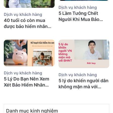
Dịch vụ khách hàng
5 Lầm Tưởng Chết
Dịch vụ khách hàng
Người Khi Mua Bảo
40 tuổi có còn mua
Hiểm Nhân Thọ tại Úc
được bảo hiểm nhân
(Mà Người Việt Nào
thọ không và nên mua
Cũng Mắc Phải)
bảo hiểm gì?
Dịch vụ khách hàng
Dịch vụ khách hàng
5 Lý Do Bạn Nên Xem
5 lý do khiến người dân
Xét Bảo Hiểm Nhân
không mặn mà với
Thọ Ngay Hôm Nay
BHNT!
Danh mục kinh nghiệm