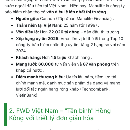
nước ngoài đầu tiên tại Việt Nam . Hiện nay, Manulife là công ty
bảo hiểm nhân thọ có
vốn điều lệ lớn nhất thị trường
.
Nguồn gốc:
Canada (Tập đoàn Manulife Financial) .
Thâm niên tại Việt Nam:
25 năm (từ 1999) .
Vốn điều lệ:
Hơn
22.020 tỷ đồng
– dẫn đầu thị trường .
Xếp hạng uy tín 2025:
Vươn lên vị trí thứ
5
trong Top 10
công ty bảo hiểm nhân thọ uy tín, tăng 2 hạng so với năm
2024 .
Khách hàng:
Hơn
1,5 triệu
khách hàng .
Mạng lưới:
60.000
tư vấn viên và
87 văn phòng
trên
khắp cả nước .
Điểm mạnh thương hiệu:
Uy tín lâu năm, tiềm lực tài
chính mạnh mẽ, danh mục sản phẩm đa dạng và mạng
lưới đối tác ngân hàng rộng khắp (Techcombank,
VietinBank).
2. FWD Việt Nam – "Tân binh" Hồng
Kông với triết lý đơn giản hóa