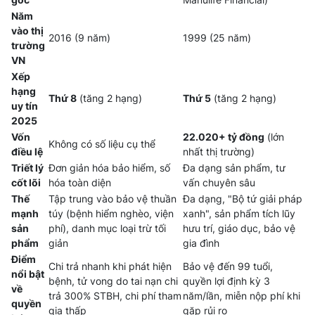
Năm
vào thị
2016 (9 năm)
1999 (25 năm)
trường
VN
Xếp
hạng
Thứ 8
(tăng 2 hạng)
Thứ 5
(tăng 2 hạng)
uy tín
2025
Vốn
22.020+ tỷ đồng
(lớn
Không có số liệu cụ thể
điều lệ
nhất thị trường)
Triết lý
Đơn giản hóa bảo hiểm, số
Đa dạng sản phẩm, tư
cốt lõi
hóa toàn diện
vấn chuyên sâu
Thế
Tập trung vào bảo vệ thuần
Đa dạng, "Bộ tứ giải pháp
mạnh
túy (bệnh hiểm nghèo, viện
xanh", sản phẩm tích lũy
sản
phí), danh mục loại trừ tối
hưu trí, giáo dục, bảo vệ
phẩm
giản
gia đình
Điểm
Chi trả nhanh khi phát hiện
Bảo vệ đến 99 tuổi,
nổi bật
bệnh, tử vong do tai nạn chi
quyền lợi định kỳ 3
về
trả 300% STBH, chi phí tham
năm/lần, miễn nộp phí khi
quyền
gia thấp
gặp rủi ro