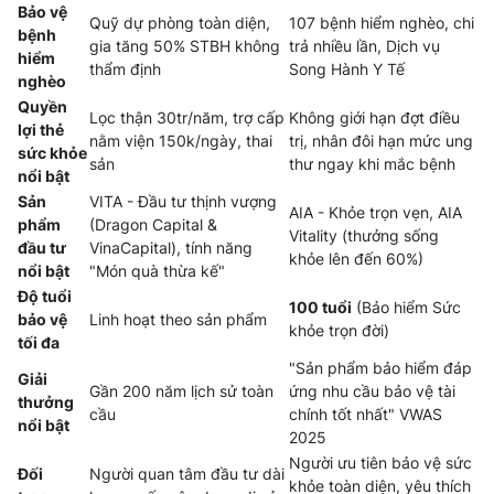
Bảo vệ
Quỹ dự phòng toàn diện,
107 bệnh hiểm nghèo, chi
bệnh
gia tăng 50% STBH không
trả nhiều lần, Dịch vụ
hiểm
thẩm định
Song Hành Y Tế
nghèo
Quyền
Lọc thận 30tr/năm, trợ cấp
Không giới hạn đợt điều
lợi thẻ
nằm viện 150k/ngày, thai
trị, nhân đôi hạn mức ung
sức khỏe
sản
thư ngay khi mắc bệnh
nổi bật
Sản
VITA - Đầu tư thịnh vượng
AIA - Khỏe trọn vẹn, AIA
phẩm
(Dragon Capital &
Vitality (thưởng sống
đầu tư
VinaCapital), tính năng
khỏe lên đến 60%)
nổi bật
"Món quà thừa kế"
Độ tuổi
100 tuổi
(Bảo hiểm Sức
bảo vệ
Linh hoạt theo sản phẩm
khỏe trọn đời)
tối đa
"Sản phẩm bảo hiểm đáp
Giải
Gần 200 năm lịch sử toàn
ứng nhu cầu bảo vệ tài
thưởng
cầu
chính tốt nhất" VWAS
nổi bật
2025
Người ưu tiên bảo vệ sức
Đối
Người quan tâm đầu tư dài
khỏe toàn diện, yêu thích