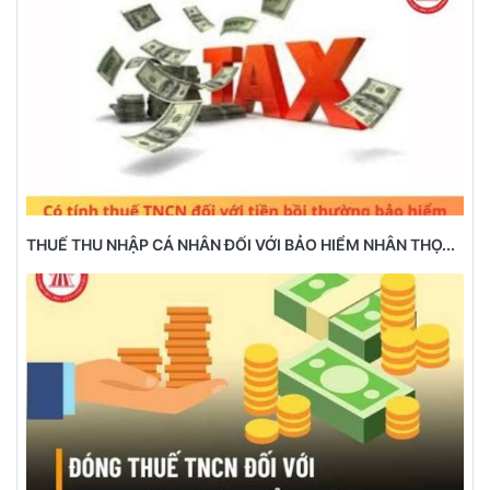
THUẾ THU NHẬP CÁ NHÂN ĐỐI VỚI BẢO HIỂM NHÂN THỌ...