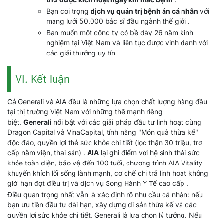
Bạn coi trọng
dịch vụ quản trị bệnh án cá nhân
với
mạng lưới 50.000 bác sĩ đầu ngành thế giới .
Bạn muốn một công ty có bề dày 26 năm kinh
nghiệm tại Việt Nam và liên tục được vinh danh với
các giải thưởng uy tín .
VI. Kết luận
Cả Generali và AIA đều là những lựa chọn chất lượng hàng đầu
tại thị trường Việt Nam với những thế mạnh riêng
biệt.
Generali
nổi bật với các giải pháp đầu tư linh hoạt cùng
Dragon Capital và VinaCapital, tính năng "Món quà thừa kế"
độc đáo, quyền lợi thẻ sức khỏe chi tiết (lọc thận 30 triệu, trợ
cấp nằm viện, thai sản) .
AIA
lại ghi điểm với hệ sinh thái sức
khỏe toàn diện, bảo vệ đến 100 tuổi, chương trình AIA Vitality
khuyến khích lối sống lành mạnh, cơ chế chi trả linh hoạt không
giới hạn đợt điều trị và dịch vụ Song Hành Y Tế cao cấp .
Điều quan trọng nhất vẫn là xác định rõ nhu cầu cá nhân: nếu
bạn ưu tiên đầu tư dài hạn, xây dựng di sản thừa kế và các
quyền lợi sức khỏe chi tiết, Generali là lựa chọn lý tưởng. Nếu