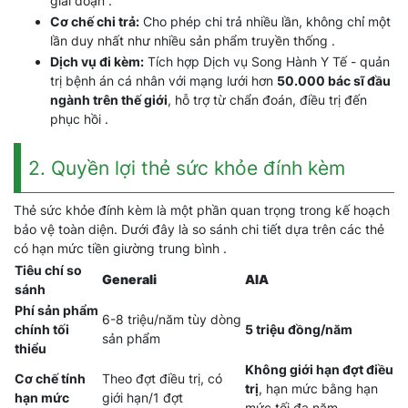
giai đoạn .
Cơ chế chi trả:
Cho phép chi trả nhiều lần, không chỉ một
lần duy nhất như nhiều sản phẩm truyền thống .
Dịch vụ đi kèm:
Tích hợp Dịch vụ Song Hành Y Tế - quản
trị bệnh án cá nhân với mạng lưới hơn
50.000 bác sĩ đầu
ngành trên thế giới
, hỗ trợ từ chẩn đoán, điều trị đến
phục hồi .
2. Quyền lợi thẻ sức khỏe đính kèm
Thẻ sức khỏe đính kèm là một phần quan trọng trong kế hoạch
bảo vệ toàn diện. Dưới đây là so sánh chi tiết dựa trên các thẻ
có hạn mức tiền giường trung bình .
Tiêu chí so
Generali
AIA
sánh
Phí sản phẩm
6-8 triệu/năm tùy dòng
chính tối
5 triệu đồng/năm
sản phẩm
thiểu
Không giới hạn đợt điều
Cơ chế tính
Theo đợt điều trị, có
trị
, hạn mức bằng hạn
hạn mức
giới hạn/1 đợt
mức tối đa năm