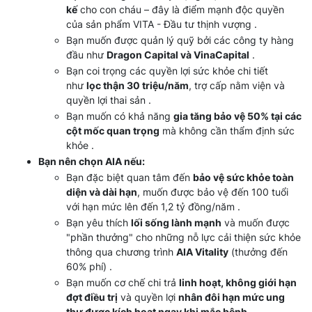
kế
cho con cháu – đây là điểm mạnh độc quyền
của sản phẩm VITA - Đầu tư thịnh vượng .
Bạn muốn được quản lý quỹ bởi các công ty hàng
đầu như
Dragon Capital và VinaCapital
.
Bạn coi trọng các quyền lợi sức khỏe chi tiết
như
lọc thận 30 triệu/năm
, trợ cấp nằm viện và
quyền lợi thai sản .
Bạn muốn có khả năng
gia tăng bảo vệ 50% tại các
cột mốc quan trọng
mà không cần thẩm định sức
khỏe .
Bạn nên chọn AIA nếu:
Bạn đặc biệt quan tâm đến
bảo vệ sức khỏe toàn
diện và dài hạn
, muốn được bảo vệ đến 100 tuổi
với hạn mức lên đến 1,2 tỷ đồng/năm .
Bạn yêu thích
lối sống lành mạnh
và muốn được
"phần thưởng" cho những nỗ lực cải thiện sức khỏe
thông qua chương trình
AIA Vitality
(thưởng đến
60% phí) .
Bạn muốn cơ chế chi trả
linh hoạt, không giới hạn
đợt điều trị
và quyền lợi
nhân đôi hạn mức ung
thư được kích hoạt ngay khi mắc bệnh
.