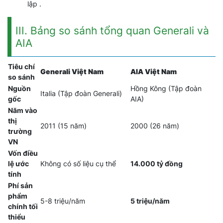
lập .
III. Bảng so sánh tổng quan Generali và
AIA
Tiêu chí
Generali Việt Nam
AIA Việt Nam
so sánh
Nguồn
Hồng Kông (Tập đoàn
Italia (Tập đoàn Generali)
gốc
AIA)
Năm vào
thị
2011 (15 năm)
2000 (26 năm)
trường
VN
Vốn điều
lệ ước
Không có số liệu cụ thể
14.000 tỷ đồng
tính
Phí sản
phẩm
5-8 triệu/năm
5 triệu/năm
chính tối
thiểu