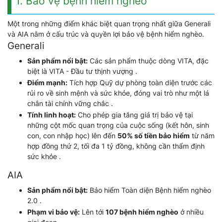
1. Bảo vệ bệnh hiểm nghèo
Một trong những điểm khác biệt quan trọng nhất giữa Generali
và AIA nằm ở cấu trúc và quyền lợi bảo vệ bệnh hiểm nghèo.
Generali
Sản phẩm nổi bật:
Các sản phẩm thuộc dòng VITA, đặc
biệt là VITA - Đầu tư thịnh vượng .
Điểm mạnh:
Tích hợp Quỹ dự phòng toàn diện trước các
rủi ro về sinh mệnh và sức khỏe, đóng vai trò như một lá
chắn tài chính vững chắc .
Tính linh hoạt:
Cho phép gia tăng giá trị bảo vệ tại
những cột mốc quan trọng của cuộc sống (kết hôn, sinh
con, con nhập học) lên đến
50% số tiền bảo hiểm
từ năm
hợp đồng thứ 2, tối đa 1 tỷ đồng, không cần thẩm định
sức khỏe .
AIA
Sản phẩm nổi bật:
Bảo hiểm Toàn diện Bệnh hiểm nghèo
2.0 .
Phạm vi bảo vệ:
Lên tới
107 bệnh hiểm nghèo
ở nhiều