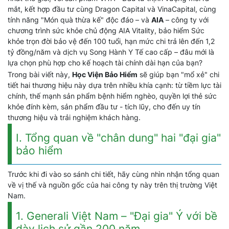
mắt, kết hợp đầu tư cùng Dragon Capital và VinaCapital, cùng
tính năng "Món quà thừa kế" độc đáo – và
AIA
– công ty với
chương trình sức khỏe chủ động AIA Vitality, bảo hiểm Sức
khỏe trọn đời bảo vệ đến 100 tuổi, hạn mức chi trả lên đến 1,2
tỷ đồng/năm và dịch vụ Song Hành Y Tế cao cấp – đâu mới là
lựa chọn phù hợp cho kế hoạch tài chính dài hạn của bạn?
Trong bài viết này,
Học Viện Bảo Hiểm
sẽ giúp bạn "mổ xẻ" chi
tiết hai thương hiệu này dựa trên nhiều khía cạnh: từ tiềm lực tài
chính, thế mạnh sản phẩm bệnh hiểm nghèo, quyền lợi thẻ sức
khỏe đính kèm, sản phẩm đầu tư - tích lũy, cho đến uy tín
thương hiệu và trải nghiệm khách hàng.
I. Tổng quan về "chân dung" hai "đại gia"
bảo hiểm
Trước khi đi vào so sánh chi tiết, hãy cùng nhìn nhận tổng quan
về vị thế và nguồn gốc của hai công ty này trên thị trường Việt
Nam.
1. Generali Việt Nam – "Đại gia" Ý với bề
dày lịch sử gần 200 năm