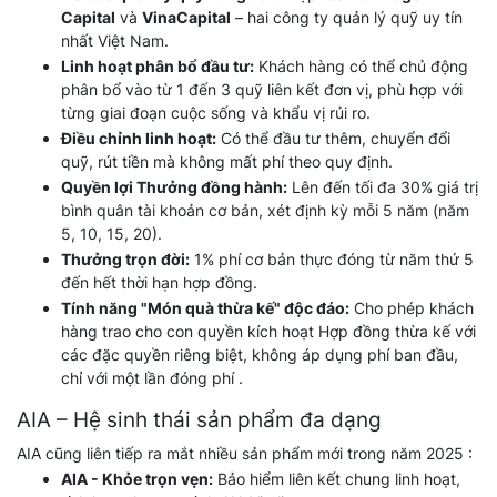
Capital
và
VinaCapital
– hai công ty quản lý quỹ uy tín
nhất Việt Nam.
Linh hoạt phân bổ đầu tư:
Khách hàng có thể chủ động
phân bổ vào từ 1 đến 3 quỹ liên kết đơn vị, phù hợp với
từng giai đoạn cuộc sống và khẩu vị rủi ro.
Điều chỉnh linh hoạt:
Có thể đầu tư thêm, chuyển đổi
quỹ, rút tiền mà không mất phí theo quy định.
Quyền lợi Thưởng đồng hành:
Lên đến tối đa 30% giá trị
bình quân tài khoản cơ bản, xét định kỳ mỗi 5 năm (năm
5, 10, 15, 20).
Thưởng trọn đời:
1% phí cơ bản thực đóng từ năm thứ 5
đến hết thời hạn hợp đồng.
Tính năng "Món quà thừa kế" độc đáo:
Cho phép khách
hàng trao cho con quyền kích hoạt Hợp đồng thừa kế với
các đặc quyền riêng biệt, không áp dụng phí ban đầu,
chỉ với một lần đóng phí .
AIA – Hệ sinh thái sản phẩm đa dạng
AIA cũng liên tiếp ra mắt nhiều sản phẩm mới trong năm 2025 :
AIA - Khỏe trọn vẹn:
Bảo hiểm liên kết chung linh hoạt,