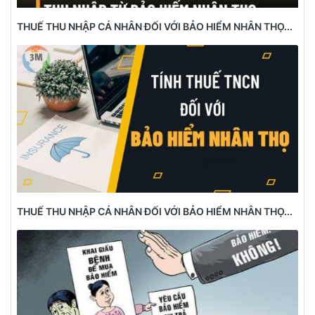
THUẾ THU NHẬP CÁ NHÂN ĐỐI VỚI BẢO HIỂM NHÂN THỌ...
THUẾ THU NHẬP CÁ NHÂN ĐỐI VỚI BẢO HIỂM NHÂN THỌ...