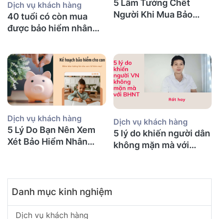
5 Lầm Tưởng Chết
Dịch vụ khách hàng
Người Khi Mua Bảo
40 tuổi có còn mua
Hiểm Nhân Thọ tại Úc
được bảo hiểm nhân
(Mà Người Việt Nào
thọ không và nên mua
Cũng Mắc Phải)
bảo hiểm gì?
Dịch vụ khách hàng
Dịch vụ khách hàng
5 Lý Do Bạn Nên Xem
5 lý do khiến người dân
Xét Bảo Hiểm Nhân
không mặn mà với
Thọ Ngay Hôm Nay
BHNT!
Danh mục kinh nghiệm
Dịch vụ khách hàng