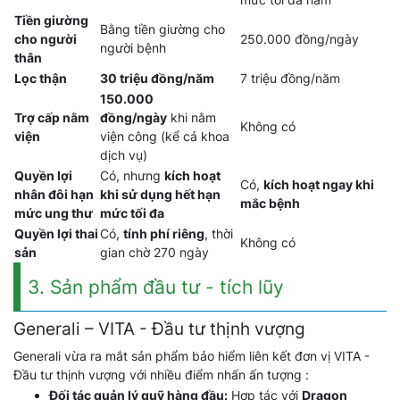
Tiền giường
Bằng tiền giường cho
cho người
250.000 đồng/ngày
người bệnh
thân
Lọc thận
30 triệu đồng/năm
7 triệu đồng/năm
150.000
Trợ cấp nằm
đồng/ngày
khi nằm
Không có
viện
viện công (kể cả khoa
dịch vụ)
Quyền lợi
Có, nhưng
kích hoạt
Có,
kích hoạt ngay khi
nhân đôi hạn
khi sử dụng hết hạn
mắc bệnh
mức ung thư
mức tối đa
Quyền lợi thai
Có,
tính phí riêng
, thời
Không có
sản
gian chờ 270 ngày
3. Sản phẩm đầu tư - tích lũy
Generali – VITA - Đầu tư thịnh vượng
Generali vừa ra mắt sản phẩm bảo hiểm liên kết đơn vị VITA -
Đầu tư thịnh vượng với nhiều điểm nhấn ấn tượng :
Đối tác quản lý quỹ hàng đầu:
Hợp tác với
Dragon