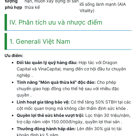
tượng
hạn, muốn xây dựng di sản
lối sống lành mạnh (AIA
phù hợp
thừa kế
Vitality)
IV. Phân tích ưu và nhược điểm
1. Generali Việt Nam
Ưu điểm:
Đối tác quản lý quỹ hàng đầu:
Hợp tác với Dragon
Capital và VinaCapital, mang đến cơ hội đầu tư chuyên
nghiệp .
Tính năng "Món quà thừa kế" độc đáo:
Cho phép
chuyển giao hợp đồng cho thế hệ sau với nhiều đặc
quyền .
Linh hoạt gia tăng bảo vệ:
Có thể tăng 50% STBH tại các
cột mốc quan trọng mà không cần thẩm định sức khỏe .
Quyền lợi thẻ sức khỏe vượt trội:
Lọc thận 30 triệu/năm,
trợ cấp nằm viện 150.000đ/ngày, quyền lợi thai sản .
Thưởng đồng hành hấp dẫn:
Lên đến 30% giá trị tài
khoản định kỳ 5 năm .