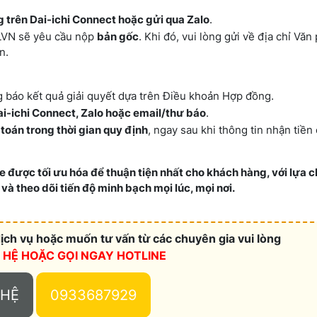
 trên Dai-ichi Connect hoặc gửi qua Zalo
.
LVN sẽ yêu cầu nộp
bản gốc
. Khi đó, vui lòng gửi về địa chỉ Vă
n.
g báo kết quả giải quyết dựa trên Điều khoản Hợp đồng.
i-ichi Connect, Zalo hoặc email/thư báo
.
toán trong thời gian quy định
, ngay sau khi thông tin nhận tiền
Life được tối ưu hóa để thuận tiện nhất cho khách hàng, với lựa 
à theo dõi tiến độ minh bạch mọi lúc, mọi nơi.
ch vụ hoặc muốn tư vấn từ các chuyên gia vui lòng
N HỆ HOẶC
GỌI NGAY HOTLINE
 HỆ
0933687929