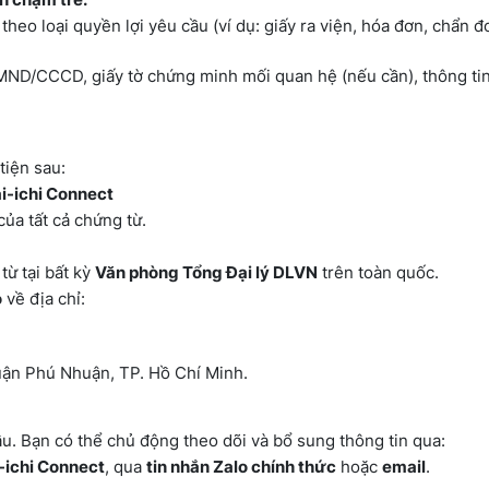
theo loại quyền lợi yêu cầu (ví dụ: giấy ra viện, hóa đơn, chẩn đ
ND/CCCD, giấy tờ chứng minh mối quan hệ (nếu cần), thông tin
tiện sau:
ai-ichi Connect
của tất cả chứng từ.
ừ tại bất kỳ
Văn phòng Tổng Đại lý DLVN
trên toàn quốc.
o
về địa chỉ:
uận Phú Nhuận, TP. Hồ Chí Minh.
u. Bạn có thể chủ động theo dõi và bổ sung thông tin qua:
-ichi Connect
, qua
tin nhắn Zalo chính thức
hoặc
email
.