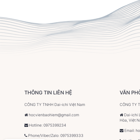
THÔNG TIN LIÊN HỆ
VĂN PH
CÔNG TY TNHH Dai-ichi Việt Nam
CÔNG TY TN
hocvienbaohiem@gmail.com
Dai-ichi 
Hòa, Việt 
Hotline: 0975399234
Email: h
Phone/Viber/Zalo: 0975399333