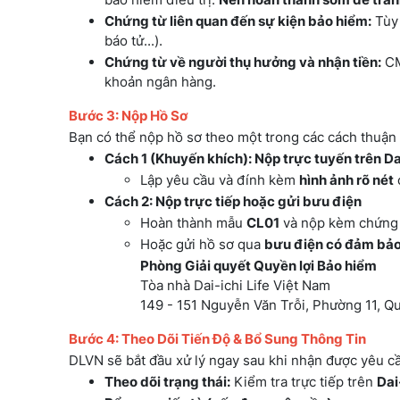
Chứng từ liên quan đến sự kiện bảo hiểm:
Tùy 
báo tử...).
Chứng từ về người thụ hưởng và nhận tiền:
CM
khoản ngân hàng.
Bước 3: Nộp Hồ Sơ
Bạn có thể nộp hồ sơ theo một trong các cách thuận 
Cách 1 (Khuyến khích): Nộp trực tuyến trên D
Lập yêu cầu và đính kèm
hình ảnh rõ nét
Cách 2: Nộp trực tiếp hoặc gửi bưu điện
Hoàn thành mẫu
CL01
và nộp kèm chứng t
Hoặc gửi hồ sơ qua
bưu điện có đảm bả
Phòng Giải quyết Quyền lợi Bảo hiểm
Tòa nhà Dai-ichi Life Việt Nam
149 - 151 Nguyễn Văn Trỗi, Phường 11, Q
Bước 4: Theo Dõi Tiến Độ & Bổ Sung Thông Tin
DLVN sẽ bắt đầu xử lý ngay sau khi nhận được yêu cầ
Theo dõi trạng thái:
Kiểm tra trực tiếp trên
Dai