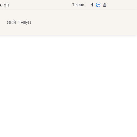
nh bạn
Tin tức
GIỚI THIỆU