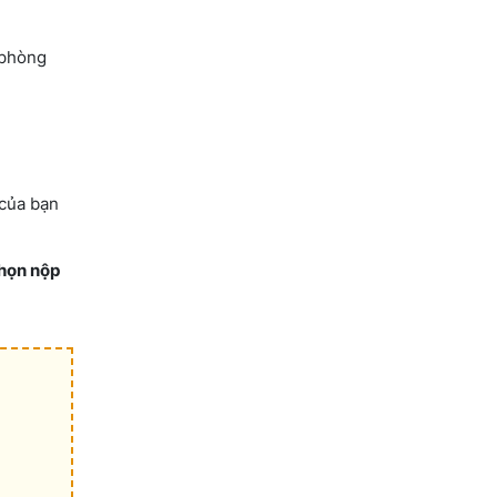
n phòng
 của bạn
chọn nộp