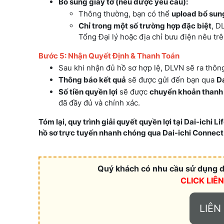
Bổ sung giấy tờ (nếu được yêu cầu):
Thông thường, bạn có thể
upload bổ sung
Chỉ trong một số trường hợp đặc biệt
, D
Tổng Đại lý hoặc địa chỉ bưu điện nêu trê
Bước 5: Nhận Quyết Định & Thanh Toán
Sau khi nhận đủ hồ sơ hợp lệ, DLVN sẽ ra thôn
Thông báo kết quả
sẽ được gửi đến bạn qua
Da
Số tiền quyền lợi
sẽ được
chuyển khoản thanh 
đã đầy đủ và chính xác.
Tóm lại, quy trình giải quyết quyền lợi tại Dai-ichi 
hồ sơ trực tuyến nhanh chóng qua Dai-ichi Connect v
Quý khách có nhu cầu sử dụng dị
CLICK LIÊ
LIÊN