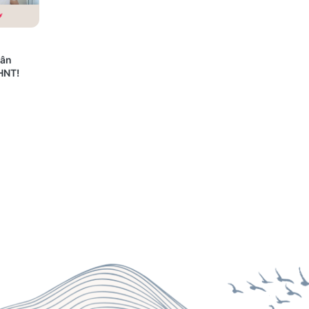
dân
HNT!