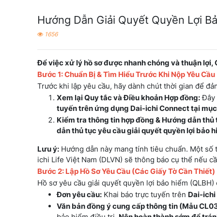
Hướng Dẫn Giải Quyết Quyền Lợi B
1656
Để việc xử lý hồ sơ được nhanh chóng và thuận lợi,
Bước 1: Chuẩn Bị & Tìm Hiểu Trước Khi Nộp Yêu Cầu
Trước khi lập yêu cầu, hãy dành chút thời gian để đ
Xem lại Quy tắc và Điều khoản Hợp đồng:
Đây 
tuyến trên ứng dụng Dai-ichi Connect tại mục:
Kiểm tra thông tin hợp đồng & Hướng dẫn thủ 
dẫn thủ tục yêu cầu giải quyết quyền lợi bảo 
Lưu ý:
Hướng dẫn này mang tính tiêu chuẩn. Một số t
ichi Life Việt Nam (DLVN) sẽ thông báo cụ thể nếu cầ
Bước 2: Lập Hồ Sơ Yêu Cầu (Các Giấy Tờ Cần Thiết)
Hồ sơ yêu cầu giải quyết quyền lợi bảo hiểm (QLBH) 
Đơn yêu cầu:
Khai báo trực tuyến trên
Dai-ich
Văn bản đồng ý cung cấp thông tin (Mẫu CL03
bảo hiểm điều trị.
Nên hoàn thành sớm để trán