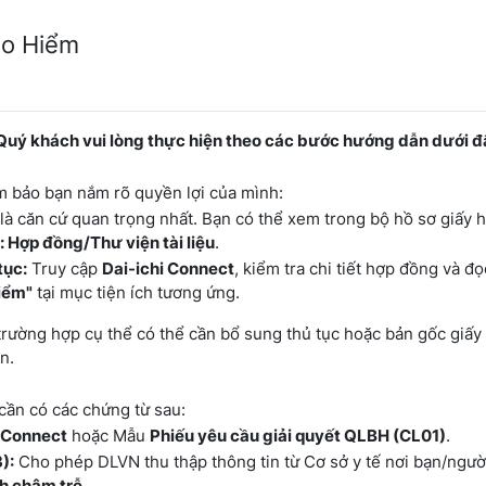
ảo Hiểm
 Quý khách vui lòng thực hiện theo các bước hướng dẫn dưới đ
ảm bảo bạn nắm rõ quyền lợi của mình:
là căn cứ quan trọng nhất. Bạn có thể xem trong bộ hồ sơ giấy 
 Hợp đồng/Thư viện tài liệu
.
tục:
Truy cập
Dai-ichi Connect
, kiểm tra chi tiết hợp đồng và đ
hiểm"
tại mục tiện ích tương ứng.
rường hợp cụ thể có thể cần bổ sung thủ tục hoặc bản gốc giấy 
n.
cần có các chứng từ sau:
i Connect
hoặc Mẫu
Phiếu yêu cầu giải quyết QLBH (CL01)
.
):
Cho phép DLVN thu thập thông tin từ Cơ sở y tế nơi bạn/ngườ
h chậm trễ.