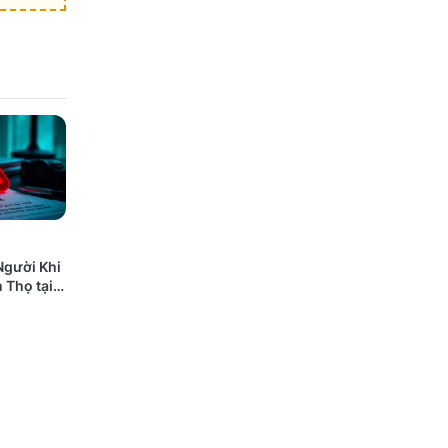
Người Khi
 Thọ tại
 Nào Cũng