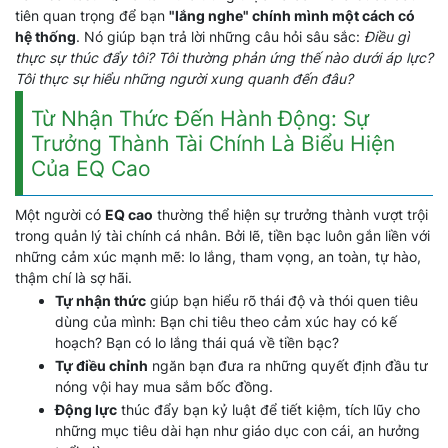
tiên quan trọng để bạn
"lắng nghe" chính mình một cách có
hệ thống
. Nó giúp bạn trả lời những câu hỏi sâu sắc:
Điều gì
thực sự thúc đẩy tôi? Tôi thường phản ứng thế nào dưới áp lực?
Tôi thực sự hiểu những người xung quanh đến đâu?
Từ Nhận Thức Đến Hành Động: Sự
Trưởng Thành Tài Chính Là Biểu Hiện
Của EQ Cao
Một người có
EQ cao
thường thể hiện sự trưởng thành vượt trội
trong quản lý tài chính cá nhân. Bởi lẽ, tiền bạc luôn gắn liền với
những cảm xúc mạnh mẽ: lo lắng, tham vọng, an toàn, tự hào,
thậm chí là sợ hãi.
Tự nhận thức
giúp bạn hiểu rõ thái độ và thói quen tiêu
dùng của mình: Bạn chi tiêu theo cảm xúc hay có kế
hoạch? Bạn có lo lắng thái quá về tiền bạc?
Tự điều chỉnh
ngăn bạn đưa ra những quyết định đầu tư
nóng vội hay mua sắm bốc đồng.
Động lực
thúc đẩy bạn kỷ luật để tiết kiệm, tích lũy cho
những mục tiêu dài hạn như giáo dục con cái, an hưởng