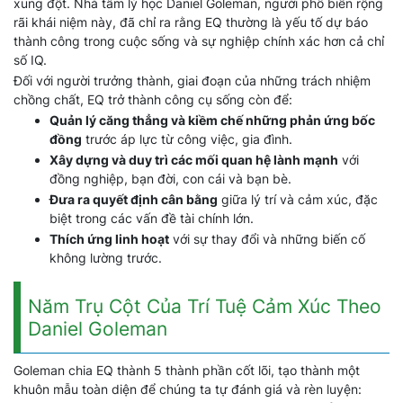
xung đột. Nhà tâm lý học Daniel Goleman, người phổ biến rộng
rãi khái niệm này, đã chỉ ra rằng EQ thường là yếu tố dự báo
thành công trong cuộc sống và sự nghiệp chính xác hơn cả chỉ
số IQ.
Đối với người trưởng thành, giai đoạn của những trách nhiệm
chồng chất, EQ trở thành công cụ sống còn để:
Quản lý căng thẳng và kiềm chế những phản ứng bốc
đồng
trước áp lực từ công việc, gia đình.
Xây dựng và duy trì các mối quan hệ lành mạnh
với
đồng nghiệp, bạn đời, con cái và bạn bè.
Đưa ra quyết định cân bằng
giữa lý trí và cảm xúc, đặc
biệt trong các vấn đề tài chính lớn.
Thích ứng linh hoạt
với sự thay đổi và những biến cố
không lường trước.
Năm Trụ Cột Của Trí Tuệ Cảm Xúc Theo
Daniel Goleman
Goleman chia EQ thành 5 thành phần cốt lõi, tạo thành một
khuôn mẫu toàn diện để chúng ta tự đánh giá và rèn luyện: