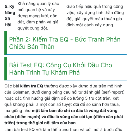
Khả năng quản lý các
5. Kỹ
Giao tiếp hiệu quả trong công
mối quan hệ và xây
Năng
việc, xây dựng tinh thần đồng
dựng mạng lưới, dẫn
Xã
đội, giải quyết mâu thuẫn gia
dắt, đàm phán và giải
Hội
đình một cách xây dựng.
quyết xung đột.
Phần 2: Kiểm Tra EQ - Bức Tranh Phản
Chiếu Bản Thân
Bài Test EQ: Công Cụ Khởi Đầu Cho
Hành Trình Tự Khám Phá
Các bài
kiểm tra EQ
thường được xây dựng dựa trên mô hình
của Goleman, dưới dạng bảng câu hỏi tự đánh giá (self-report)
hoặc các tình huống giả định để đo lường 5 trụ cột trên. Kết
quả không phải là một con số tuyệt đối để so sánh hơn thua,
mà giống như
một tấm bản đồ chỉ ra đâu là vùng đất vững
chắc (điểm mạnh) và đâu là vùng cần cải tạo (điểm cần phát
triển) trong thế giới nội tâm của bạn
.
Làm bài test EQ với tâm thế trung thực và cởi mở là bước đầu