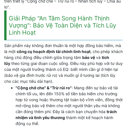
trên triết lý "Cộng chở che – Trừ rủi ro – Nhân tích lũy – Chia âu
lo".
Giải Pháp "An Tâm Song Hành Thịnh
Vượng": Bảo Vệ Toàn Diện và Tích Lũy
Linh Hoạt
Sản phẩm này không đơn thuần là một hợp đồng bảo hiểm, mà
là một
công cụ hoạch định tài chính linh hoạt
, cho phép khách
hàng chủ động điều chỉnh giữa trọng tâm
bảo vệ
và
tích
lũy
theo từng giai đoạn cuộc sống. Điều này phù hợp với tư duy
của một người trưởng thành có EQ: biết mình cần gì ở hiện tại
(bảo vệ gia đình trước rủi ro) và muốn gì ở tương lai (tích lũy
cho các mục tiêu dài hạn).
"Cộng chở che" & "Trừ rủi ro"
: Mang đến sự bảo vệ tài
chính tối ưu, lên đến 150% số tiền bảo hiểm cho trường
hợp tử vong hoặc thương tật toàn bộ vĩnh viễn, đồng thời
mở rộng bảo vệ thêm cho một người thân yêu mà không
cần đóng thêm phí. Đây là cách bạn chuyển hóa
trách
nhiệm và tình yêu thương
thành một kế hoạch hành
động cụ thể.