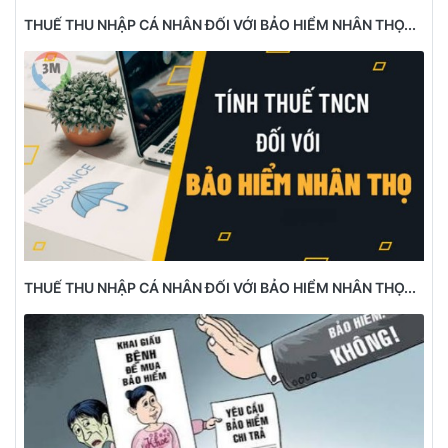
THUẾ THU NHẬP CÁ NHÂN ĐỐI VỚI BẢO HIỂM NHÂN THỌ...
THUẾ THU NHẬP CÁ NHÂN ĐỐI VỚI BẢO HIỂM NHÂN THỌ...