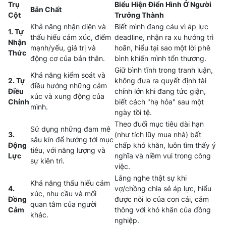
Trụ
Biểu Hiện Điển Hình Ở Người
Bản Chất
Cột
Trưởng Thành
Khả năng nhận diện và
Biết mình đang cáu vì áp lực
1. Tự
thấu hiểu cảm xúc, điểm
deadline, nhận ra xu hướng trì
Nhận
mạnh/yếu, giá trị và
hoãn, hiểu tại sao một lời phê
Thức
động cơ của bản thân.
bình khiến mình tổn thương.
Giữ bình tĩnh trong tranh luận,
Khả năng kiểm soát và
2. Tự
không đưa ra quyết định tài
điều hướng những cảm
Điều
chính lớn khi đang tức giận,
xúc và xung động của
Chỉnh
biết cách "hạ hỏa" sau một
mình.
ngày tồi tệ.
Theo đuổi mục tiêu dài hạn
Sử dụng những đam mê
3.
(như tích lũy mua nhà) bất
sâu kín để hướng tới mục
Động
chấp khó khăn, luôn tìm thấy ý
tiêu, với năng lượng và
Lực
nghĩa và niềm vui trong công
sự kiên trì.
việc.
Lắng nghe thật sự khi
Khả năng thấu hiểu cảm
4.
vợ/chồng chia sẻ áp lực, hiểu
xúc, nhu cầu và mối
Đồng
được nỗi lo của con cái, cảm
quan tâm của người
Cảm
thông với khó khăn của đồng
khác.
nghiệp.