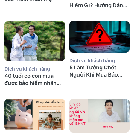
Hiểm Gì? Hướng Dẫn
Chi Tiết
Dịch vụ khách hàng
5 Lầm Tưởng Chết
Dịch vụ khách hàng
Người Khi Mua Bảo
40 tuổi có còn mua
Hiểm Nhân Thọ tại Úc
được bảo hiểm nhân
(Mà Người Việt Nào
thọ không và nên mua
Cũng Mắc Phải)
bảo hiểm gì?