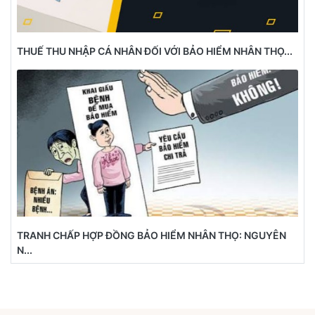
THUẾ THU NHẬP CÁ NHÂN ĐỐI VỚI BẢO HIỂM NHÂN THỌ...
TRANH CHẤP HỢP ĐỒNG BẢO HIỂM NHÂN THỌ: NGUYÊN
N...