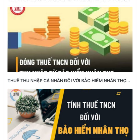
THUẾ THU NHẬP CÁ NHÂN ĐỐI VỚI BẢO HIỂM NHÂN THỌ...