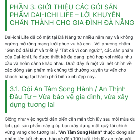
PHẦN 3: GIỚI THIỆU CÁC GÓI SẢN
PHẨM DAI-ICHI LIFE – LỜI KHUYÊN
CHÂN THÀNH CHO GIA ĐÌNH ĐÀ NẴNG
Dai-ichi Life đã có mặt tại Đà Nẵng từ nhiều năm nay và không
ngừng mở rộng mạng lưới phục vụ bà con . Với phương châm
"Gắn bó dài lâu" và triết lý "Tất cả vì con người", các sản phẩm
của Dai-ichi Life được thiết kế đa dạng, phù hợp với nhiều nhu
cầu và hoàn cảnh khác nhau. Dưới đây là một vài nét chính về
các dòng sản phẩm mà chúng tôi thường xuyên tư vấn cho
khách hàng tại thành phố biển xinh đẹp này.
3.1. Gói An Tâm Song Hành / An Thịnh
Đầu Tư – Vừa bảo vệ gia đình, vừa xây
dựng tương lai
Giống như việc người dân biển cần mẫn tích lũy sau mỗi mùa du
lịch, gói sản phẩm này giúp bạn xây dựng một quỹ tài chính
vững vàng cho tương lai .
"An Tâm Song Hành"
thuộc dòng sản
phẩm liên kết chung, bảo vệ đến 100 tuổi, tích lũy an toàn với