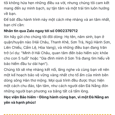
tôi không hứa hẹn những điều xa vời, nhưng chúng tôi cam kết
mang đến sự minh bạch, sự tận tâm và một trái tim luôn hướng
về bạn.
Để bắt đầu hành trình này một cách nhẹ nhàng và an tâm nhất,
bạn chỉ cần:
Nhắn tin qua Zalo ngay tới số 0902379712
Xin hãy gửi cho chúng tôi đôi dòng: Họ tên, năm sinh, bạn ở
quận/huyện nào (Hải Châu, Thanh Khê, Sơn Trà, Ngũ Hành Sơn,
Liên Chiểu, Cẩm Lệ, Hòa Vang), và những điều bạn đang trăn
trở (ví dụ: "Mình ở Hải Châu, quan tâm đến bảo hiểm sức khỏe
cho con 5 tuổi" hoặc "Gia đình mình ở Sơn Trà đang tìm hiểu về
bảo hiểm đầu tư dài hạn").
Chúng tôi sẽ nhẹ nhàng kết nối, lắng nghe và cùng bạn vẽ nên
một kế hoạch bảo vệ vững vàng nhất cho tổ ấm của mình bên
dòng sông Hàn thơ mộng. Mọi quá trình đều được thực hiện
một cách chu đáo, tận tâm, như cách người dân Đà Nẵng đón
những người bạn phương xa bằng tất cả tấm lòng.
Học viện Bảo hiểm – Đồng hành cùng bạn, vì một Đà Nẵng an
yên và hạnh phúc!