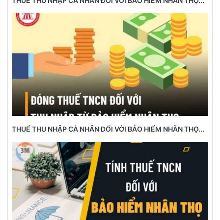
THUẾ THU NHẬP CÁ NHÂN ĐỐI VỚI BẢO HIỂM NHÂN THỌ...
THUẾ THU NHẬP CÁ NHÂN ĐỐI VỚI BẢO HIỂM NHÂN THỌ...