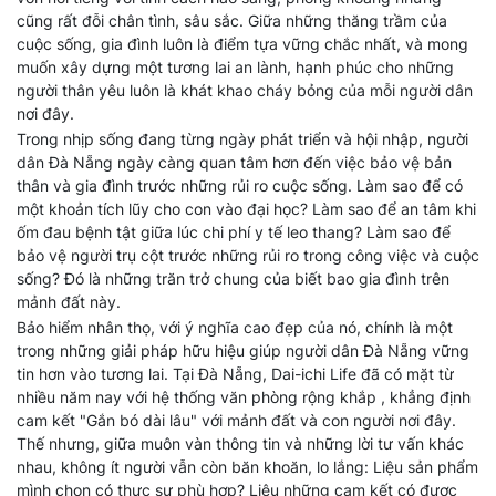
cũng rất đỗi chân tình, sâu sắc. Giữa những thăng trầm của
cuộc sống, gia đình luôn là điểm tựa vững chắc nhất, và mong
muốn xây dựng một tương lai an lành, hạnh phúc cho những
người thân yêu luôn là khát khao cháy bỏng của mỗi người dân
nơi đây.
Trong nhịp sống đang từng ngày phát triển và hội nhập, người
dân Đà Nẵng ngày càng quan tâm hơn đến việc bảo vệ bản
thân và gia đình trước những rủi ro cuộc sống. Làm sao để có
một khoản tích lũy cho con vào đại học? Làm sao để an tâm khi
ốm đau bệnh tật giữa lúc chi phí y tế leo thang? Làm sao để
bảo vệ người trụ cột trước những rủi ro trong công việc và cuộc
sống? Đó là những trăn trở chung của biết bao gia đình trên
mảnh đất này.
Bảo hiểm nhân thọ, với ý nghĩa cao đẹp của nó, chính là một
trong những giải pháp hữu hiệu giúp người dân Đà Nẵng vững
tin hơn vào tương lai. Tại Đà Nẵng, Dai-ichi Life đã có mặt từ
nhiều năm nay với hệ thống văn phòng rộng khắp , khẳng định
cam kết "Gắn bó dài lâu" với mảnh đất và con người nơi đây.
Thế nhưng, giữa muôn vàn thông tin và những lời tư vấn khác
nhau, không ít người vẫn còn băn khoăn, lo lắng: Liệu sản phẩm
mình chọn có thực sự phù hợp? Liệu những cam kết có được