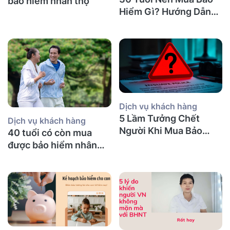
bảo hiểm nhân thọ
Hiểm Gì? Hướng Dẫn
Chi Tiết
Dịch vụ khách hàng
5 Lầm Tưởng Chết
Dịch vụ khách hàng
Người Khi Mua Bảo
40 tuổi có còn mua
Hiểm Nhân Thọ tại Úc
được bảo hiểm nhân
(Mà Người Việt Nào
thọ không và nên mua
Cũng Mắc Phải)
bảo hiểm gì?