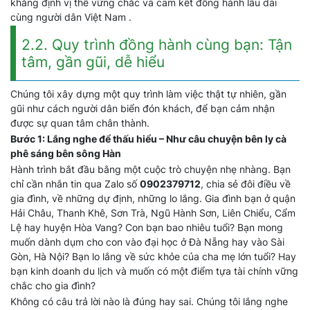
khẳng định vị thế vững chắc và cam kết đồng hành lâu dài
cùng người dân Việt Nam .
2.2. Quy trình đồng hành cùng bạn: Tận
tâm, gần gũi, dễ hiểu
Chúng tôi xây dựng một quy trình làm việc thật tự nhiên, gần
gũi như cách người dân biển đón khách, để bạn cảm nhận
được sự quan tâm chân thành.
Bước 1: Lắng nghe để thấu hiểu – Như câu chuyện bên ly cà
phê sáng bên sông Hàn
Hành trình bắt đầu bằng một cuộc trò chuyện nhẹ nhàng. Bạn
chỉ cần nhắn tin qua Zalo số
0902379712
, chia sẻ đôi điều về
gia đình, về những dự định, những lo lắng. Gia đình bạn ở quận
Hải Châu, Thanh Khê, Sơn Trà, Ngũ Hành Sơn, Liên Chiểu, Cẩm
Lệ hay huyện Hòa Vang? Con bạn bao nhiêu tuổi? Bạn mong
muốn dành dụm cho con vào đại học ở Đà Nẵng hay vào Sài
Gòn, Hà Nội? Bạn lo lắng về sức khỏe của cha mẹ lớn tuổi? Hay
bạn kinh doanh du lịch và muốn có một điểm tựa tài chính vững
chắc cho gia đình?
Không có câu trả lời nào là đúng hay sai. Chúng tôi lắng nghe