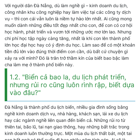
Với người dân Đà Nẵng, dù làm nghề gì – kinh doanh du lịch,
công nhân khu công nghiệp hay làm việc tại các công ty dịch
vụ – thì con cái vẫn luôn là niềm tự hào lớn nhất. Ai cũng mong
muốn dành những điều tốt đẹp nhất cho con, để con có cơ hội
học hành, phát triển và vươn tới những ước mơ lớn lao. Nhưng
chi phí học tập ngày càng tăng, nhất là khi con lên thành phố
lớn học đại học hay có ý định du học. Làm sao để có một khoản
tiền đủ lớn vào đúng thời điểm con cần, dù bất cứ chuyện gì
xảy ra với mình? Đó là trăn trở thầm kín của biết bao bậc làm
cha làm mẹ ở thành phố biển này.
1.2. "Biển cả bao la, du lịch phát triển,
nhưng rủi ro cũng luôn rình rập, biết dựa
vào đâu?"
Đà Nẵng là thành phố du lịch biển, nhiều gia đình sống bằng
nghề kinh doanh dịch vụ, nhà hàng, khách sạn, lái xe du lịch
hay các ngành nghề liên quan đến biển cả. Những rủi ro từ
thiên tai, bão lũ, tai nạn giao thông, hay những bất trắc trong
kinh doanh luôn thường trực. Một mùa du lịch thất bát, một tai
nạn bất ngờ có thể cuốn đi bao nhiêu năm tích cóp. Ai sẽ là