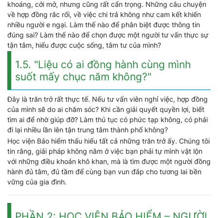
khoáng, cởi mở, nhưng cũng rất cẩn trọng. Những câu chuyện
về hợp đồng rắc rối, về việc chi trả không như cam kết khiến
nhiều người e ngại. Làm thế nào để phân biệt được thông tin
đúng sai? Làm thế nào để chọn được một người tư vấn thực sự
tận tâm, hiểu được cuộc sống, tâm tư của mình?
1.5. "Liệu có ai đồng hành cùng mình
suốt mấy chục năm không?"
Đây là trăn trở rất thực tế. Nếu tư vấn viên nghỉ việc, hợp đồng
của mình sẽ do ai chăm sóc? Khi cần giải quyết quyền lợi, biết
tìm ai để nhờ giúp đỡ? Làm thủ tục có phức tạp không, có phải
đi lại nhiều lần lên tận trung tâm thành phố không?
Học viện Bảo hiểm thấu hiểu tất cả những trăn trở ấy. Chúng tôi
tin rằng, giải pháp không nằm ở việc bạn phải tự mình vật lộn
với những điều khoản khô khan, mà là tìm được một người đồng
hành đủ tâm, đủ tầm để cùng bạn vun đắp cho tương lai bền
vững của gia đình.
PHẦN 2: HỌC VIỆN BẢO HIỂM – NGƯỜI