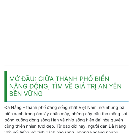
MỞ ĐẦU: GIỮA THÀNH PHỐ BIỂN
NĂNG ĐỘNG, TÌM VỀ GIÁ TRỊ AN YÊN
BỀN VỮNG
Đà Nẵng – thành phố đáng sống nhất Việt Nam, nơi những bãi
biển xanh trong ôm lấy chân mây, những cây cầu thơ mộng soi
bóng xuống dòng sông Hàn và nhịp sống hiện đại hòa quyện
cùng thiên nhiên tươi đẹp. Từ bao đời nay, người dân Đà Nẵng
vốn nổi tiếng với tính cách hào sảng, phóng khoáng nhưng