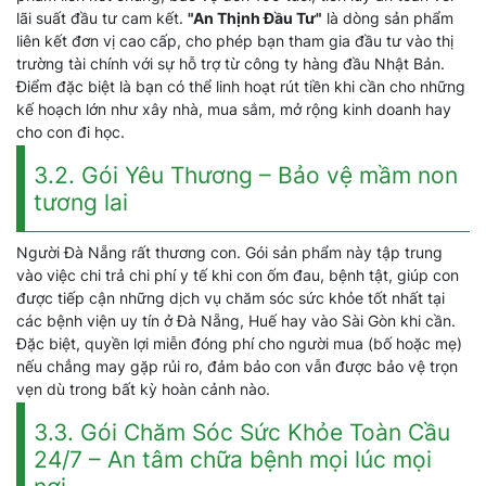
lãi suất đầu tư cam kết.
"An Thịnh Đầu Tư"
là dòng sản phẩm
liên kết đơn vị cao cấp, cho phép bạn tham gia đầu tư vào thị
trường tài chính với sự hỗ trợ từ công ty hàng đầu Nhật Bản.
Điểm đặc biệt là bạn có thể linh hoạt rút tiền khi cần cho những
kế hoạch lớn như xây nhà, mua sắm, mở rộng kinh doanh hay
cho con đi học.
3.2. Gói Yêu Thương – Bảo vệ mầm non
tương lai
Người Đà Nẵng rất thương con. Gói sản phẩm này tập trung
vào việc chi trả chi phí y tế khi con ốm đau, bệnh tật, giúp con
được tiếp cận những dịch vụ chăm sóc sức khỏe tốt nhất tại
các bệnh viện uy tín ở Đà Nẵng, Huế hay vào Sài Gòn khi cần.
Đặc biệt, quyền lợi miễn đóng phí cho người mua (bố hoặc mẹ)
nếu chẳng may gặp rủi ro, đảm bảo con vẫn được bảo vệ trọn
vẹn dù trong bất kỳ hoàn cảnh nào.
3.3. Gói Chăm Sóc Sức Khỏe Toàn Cầu
24/7 – An tâm chữa bệnh mọi lúc mọi