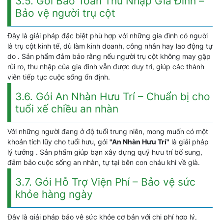
3.5. Gói Bảo Toàn Thu Nhập Gia Đình –
Bảo vệ người trụ cột
Đây là giải pháp đặc biệt phù hợp với những gia đình có người
là trụ cột kinh tế, dù làm kinh doanh, công nhân hay lao động tự
do . Sản phẩm đảm bảo rằng nếu người trụ cột không may gặp
rủi ro, thu nhập của gia đình vẫn được duy trì, giúp các thành
viên tiếp tục cuộc sống ổn định.
3.6. Gói An Nhàn Hưu Trí – Chuẩn bị cho
tuổi xế chiều an nhàn
Với những người đang ở độ tuổi trung niên, mong muốn có một
khoản tích lũy cho tuổi hưu, gói
"An Nhàn Hưu Trí"
là giải pháp
lý tưởng . Sản phẩm giúp bạn xây dựng quỹ hưu trí bổ sung,
đảm bảo cuộc sống an nhàn, tự tại bên con cháu khi về già.
3.7. Gói Hỗ Trợ Viện Phí – Bảo vệ sức
khỏe hàng ngày
Đây là giải pháp bảo vệ sức khỏe cơ bản với chi phí hợp lý,