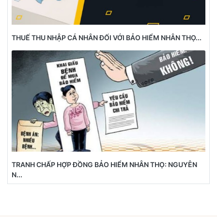
THUẾ THU NHẬP CÁ NHÂN ĐỐI VỚI BẢO HIỂM NHÂN THỌ...
TRANH CHẤP HỢP ĐỒNG BẢO HIỂM NHÂN THỌ: NGUYÊN
N...