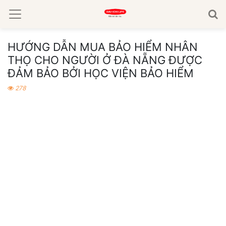
HƯỚNG DẪN MUA BẢO HIỂM NHÂN
THỌ CHO NGƯỜI Ở ĐÀ NẴNG ĐƯỢC
ĐẢM BẢO BỞI HỌC VIỆN BẢO HIỂM
278