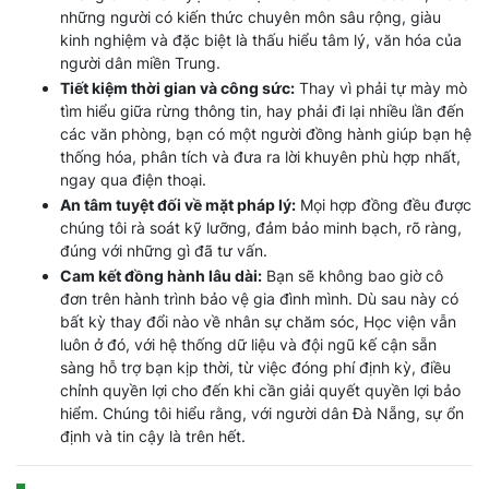
những người có kiến thức chuyên môn sâu rộng, giàu
kinh nghiệm và đặc biệt là thấu hiểu tâm lý, văn hóa của
người dân miền Trung.
Tiết kiệm thời gian và công sức:
Thay vì phải tự mày mò
tìm hiểu giữa rừng thông tin, hay phải đi lại nhiều lần đến
các văn phòng, bạn có một người đồng hành giúp bạn hệ
thống hóa, phân tích và đưa ra lời khuyên phù hợp nhất,
ngay qua điện thoại.
An tâm tuyệt đối về mặt pháp lý:
Mọi hợp đồng đều được
chúng tôi rà soát kỹ lưỡng, đảm bảo minh bạch, rõ ràng,
đúng với những gì đã tư vấn.
Cam kết đồng hành lâu dài:
Bạn sẽ không bao giờ cô
đơn trên hành trình bảo vệ gia đình mình. Dù sau này có
bất kỳ thay đổi nào về nhân sự chăm sóc, Học viện vẫn
luôn ở đó, với hệ thống dữ liệu và đội ngũ kế cận sẵn
sàng hỗ trợ bạn kịp thời, từ việc đóng phí định kỳ, điều
chỉnh quyền lợi cho đến khi cần giải quyết quyền lợi bảo
hiểm. Chúng tôi hiểu rằng, với người dân Đà Nẵng, sự ổn
định và tin cậy là trên hết.