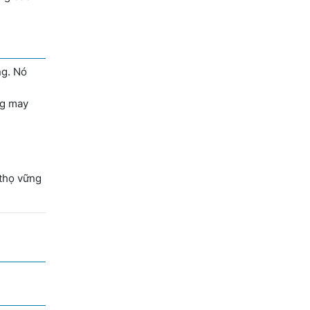
ng. Nó
ng may
 thọ vững