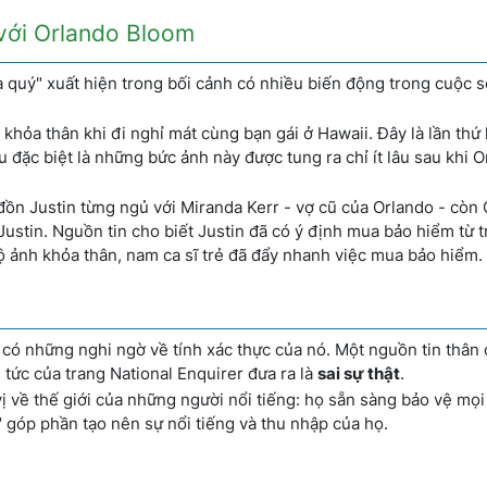
 với Orlando Bloom
 quý" xuất hiện trong bối cảnh có nhiều biến động trong cuộc 
khỏa thân khi đi nghỉ mát cùng bạn gái ở Hawaii. Đây là lần thứ 
u đặc biệt là những bức ảnh này được tung ra chỉ ít lâu sau khi 
đồn Justin từng ngủ với Miranda Kerr - vợ cũ của Orlando - còn
Justin. Nguồn tin cho biết Justin đã có ý định mua bảo hiểm từ t
lộ ảnh khỏa thân, nam ca sĩ trẻ đã đẩy nhanh việc mua bảo hiểm.
có những nghi ngờ về tính xác thực của nó. Một nguồn tin thân 
 tức của trang National Enquirer đưa ra là
sai sự thật
.
ị về thế giới của những người nổi tiếng: họ sẵn sàng bảo vệ mọi
" góp phần tạo nên sự nổi tiếng và thu nhập của họ.