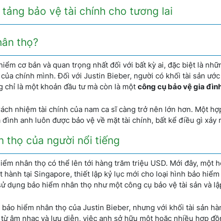
tảng bảo vệ tài chính cho tương lai
hân thọ?
iểm cơ bản và quan trọng nhất đối với bất kỳ ai, đặc biệt là nh
ủa chính mình. Đối với Justin Bieber, người có khối tài sản ước
 chỉ là một khoản đầu tư mà còn là một
công cụ bảo vệ gia đìn
 trách nhiệm tài chính của nam ca sĩ càng trở nên lớn hơn. Một h
 đình anh luôn được bảo vệ về mặt tài chính, bất kể điều gì xảy r
 thọ của người nổi tiếng
hiểm nhân thọ có thể lên tới hàng trăm triệu USD. Mới đây, một 
 hành tại Singapore, thiết lập kỷ lục mới cho loại hình bảo hiểm
 sử dụng bảo hiểm nhân thọ như một công cụ bảo vệ tài sản và lậ
 bảo hiểm nhân thọ của Justin Bieber, nhưng với khối tài sản h
từ âm nhạc và lưu diễn, việc anh sở hữu một hoặc nhiều hợp đ