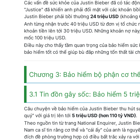
Các vấn đề sức khỏe của Justin Bieber đã có tác độn
"Justice" đã khiến anh phải đối mặt với các khoản bồ
Justin Bieber phải bồi thường
24 triệu USD
(khoảng 6
Anh từng nhận trước 40 triệu USD từ đơn vị tổ chức 
khoản tiền lên tới 30 triệu USD. Những khoản nợ này
mốc 100 triệu USD.
Điều này cho thấy tầm quan trọng của bảo hiểm sức 
bảo hiểm tốt có thể giúp bù đắp những tổn thất tài ch
Chương 3: Bảo hiểm bộ phận cơ thể 
3.1 Tin đồn gây sốc: Bảo hiểm 5 tr
Câu chuyện về bảo hiểm của Justin Bieber thu hút sự
quý" với giá trị lên tới
5 triệu USD (hơn 110 tỷ VND)
.
Theo nguồn tin từ trang National Enquirer, Justin Bie
Nam ca sĩ tin rằng cơ thể và "cái ấy" của anh là ng
đích đề phòng trường hợp có điều bất trắc xảy ra với