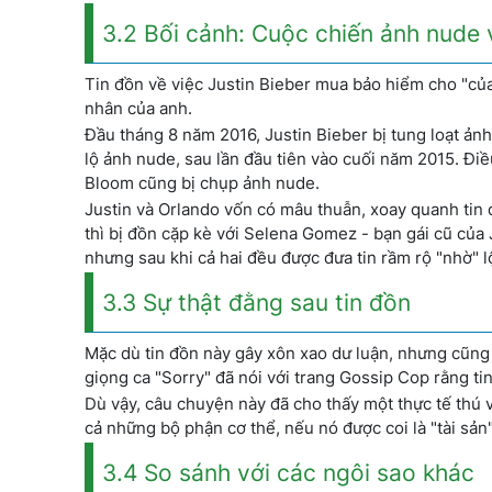
3.2 Bối cảnh: Cuộc chiến ảnh nude
Tin đồn về việc Justin Bieber mua bảo hiểm cho "của
nhân của anh.
Đầu tháng 8 năm 2016, Justin Bieber bị tung loạt ảnh 
lộ ảnh nude, sau lần đầu tiên vào cuối năm 2015. Điề
Bloom cũng bị chụp ảnh nude.
Justin và Orlando vốn có mâu thuẫn, xoay quanh tin 
thì bị đồn cặp kè với Selena Gomez - bạn gái cũ của 
nhưng sau khi cả hai đều được đưa tin rầm rộ "nhờ" 
3.3 Sự thật đằng sau tin đồn
Mặc dù tin đồn này gây xôn xao dư luận, nhưng cũng 
giọng ca "Sorry" đã nói với trang Gossip Cop rằng tin
Dù vậy, câu chuyện này đã cho thấy một thực tế thú v
cả những bộ phận cơ thể, nếu nó được coi là "tài sản
3.4 So sánh với các ngôi sao khác