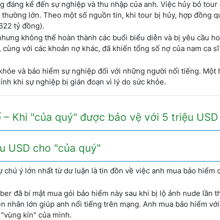
g đáng kể đến sự nghiệp và thu nhập của anh. Việc hủy bỏ tour
i thường lớn. Theo một số nguồn tin, khi tour bị hủy, hợp đồng q
22 tỷ đồng).
nhưng không thể hoàn thành các buổi biểu diễn và bị yêu cầu ho
, cùng với các khoản nợ khác, đã khiến tổng số nợ của nam ca sĩ
khỏe và bảo hiểm sự nghiệp đối với những người nổi tiếng. Một
ính khi sự nghiệp bị gián đoạn vì lý do sức khỏe.
– Khi "của quý" được bảo vệ với 5 triệu USD
iệu USD cho "của quý"
 chú ý lớn nhất từ dư luận là tin đồn về việc anh mua bảo hiểm 
ber đã bí mật mua gói bảo hiểm này sau khi bị lộ ảnh nude lần th
uyên nhân lớn giúp anh nổi tiếng trên mạng. Anh mua bảo hiểm vớ
 "vùng kín" của mình.