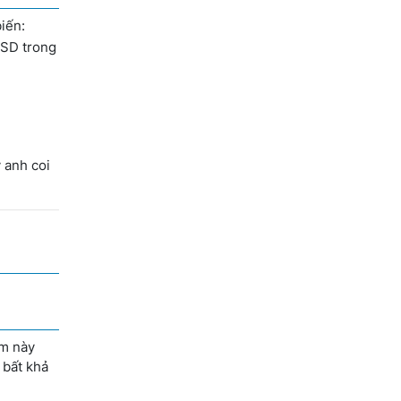
biến:
USD trong
 anh coi
ểm này
 bất khả