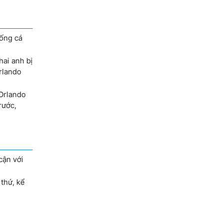
sống cá
hai anh bị
Orlando
 Orlando
rước,
cận với
 thứ, kể