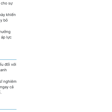
 cho sự
này khiến
ủy bỏ
 hưởng
 áp lực
ếu đối với
 anh
sĩ nghiêm
 ngay cả
.