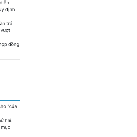
 diễn
uy định
àn trả
 vượt
 hợp đồng
cho "của
ứ hai.
i mục