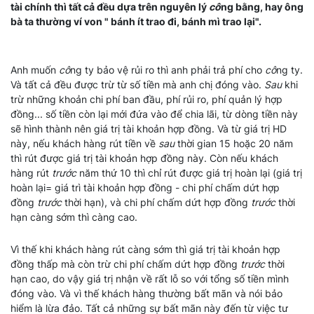
tài chính thì tất cả đều dựa trên nguyên lý
cô
ng bằng, hay ông
bà ta thường ví von " bánh ít trao đi, bánh mì trao lại".
Anh muốn
cô
ng ty bảo vệ rủi ro thì anh phải trả phí cho
cô
ng ty.
Và tất cả đều được trừ từ số tiền mà anh chị đóng vào.
Sau
khi
trừ những khoản chi phí ban đầu, phí rủi ro, phí quản lý hợp
đồng... số tiền còn lại mới đứa vào để chia lãi, từ dòng tiền này
sẽ hình thành nên giá trị tài khoản hợp đồng. Và từ giá trị HD
này, nếu khách hàng rút tiền về
sau
thời gian 15 hoặc 20 năm
thì rút được giá trị tài khoản hợp đồng này. Còn nếu khách
hàng rút
trước
năm thứ 10 thì chỉ rút được giá trị hoàn lại (giá trị
hoàn lại= giá trì tài khoản hợp đồng - chi phí chấm dứt hợp
đồng
trước
thời hạn), và chi phí chấm dứt hợp đồng
trước
thời
hạn càng sớm thì càng cao.
Vì thế khi khách hàng rút càng sớm thì giá trị tài khoản hợp
đồng thấp mà còn trừ chi phí chấm dứt hợp đồng
trước
thời
hạn cao, do vậy giá trị nhận về rất lỗ so với tổng số tiền mình
đóng vào. Và vì thế khách hàng thường bất mãn và nói bảo
hiểm là lừa đảo. Tất cả những sự bất mãn này đến từ việc tư