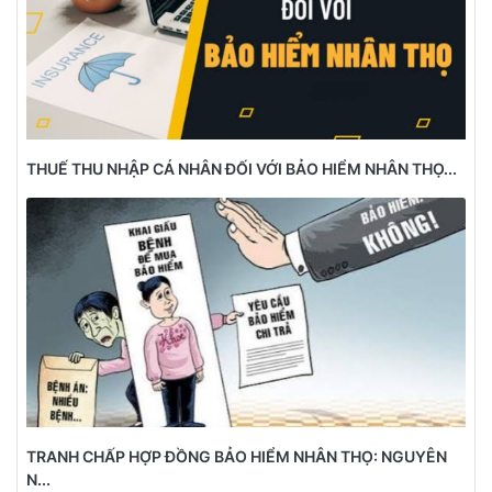
THUẾ THU NHẬP CÁ NHÂN ĐỐI VỚI BẢO HIỂM NHÂN THỌ...
TRANH CHẤP HỢP ĐỒNG BẢO HIỂM NHÂN THỌ: NGUYÊN
N...