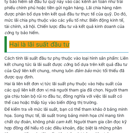
ty bảo hiểm sẽ đầu tư quỹ này vào các kênh an toàn như trái
phiếu chính phủ hoặc tiền gửi ngân hàng. Lãi chia hàng năm
được phân bổ dựa trên kết quả đầu tư thực tế của quỹ. Do đó,
mức lãi chia phụ thuộc vào các yếu tố như: Biến động kinh tế,
tài chính, xã hội. Chiến lược đầu tư và kết quả kinh doanh của
cô
ng ty bảo hiểm.
Hai là lãi suất đầu tư
Cách tính lãi suất đầu tư phụ thuộc vào loại hình sản phẩm: Liên
kết chung tức là lãi suất được
cô
ng bố dựa trên kết quả đầu tư
của Quỹ liên kết chung, nhưng luôn
đảm bảo
mức tối thiểu đã
được quy định.
Hai là liên kết đơn vị tức lãi suất phụ thuộc vào hiệu suất của
các quỹ liên kết đơn vị mà người tham gia đã chọn. Người tham
gia chịu toàn bộ rủi ro đầu tư, đồng nghĩa với việc lãi suất có
thể cao hoặc thấp tùy vào biến động thị trường.
Để kiểm tra về mức lãi suất, bạn có thể tham khảo ở bảng minh
họa. Song thực tế, lãi suất trong bảng minh họa chỉ mang tính
chất dự đoán, không phải
cam kết
. Người tham gia cần đọc kỹ
hợp đồng để hiểu rõ các điều khoản, đặc biệt là những phần