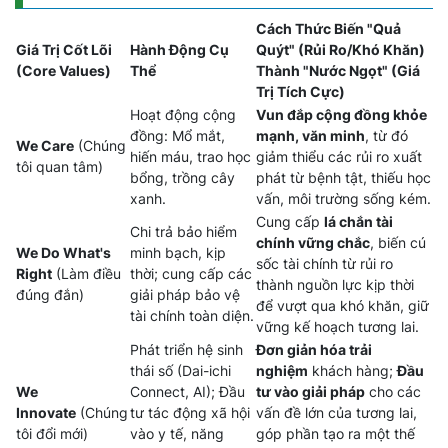
Cách Thức Biến "Quả
Giá Trị Cốt Lõi
Hành Động Cụ
Quýt" (Rủi Ro/Khó Khăn)
(Core Values)
Thể
Thành "Nước Ngọt" (Giá
Trị Tích Cực)
Hoạt động cộng
Vun đắp cộng đồng khỏe
đồng: Mổ mắt,
mạnh, văn minh
, từ đó
We Care
(Chúng
hiến máu, trao học
giảm thiểu các rủi ro xuất
tôi quan tâm)
bổng, trồng cây
phát từ bệnh tật, thiếu học
xanh.
vấn, môi trường sống kém.
Cung cấp
lá chắn tài
Chi trả bảo hiểm
chính vững chắc
, biến cú
We Do What's
minh bạch, kịp
sốc tài chính từ rủi ro
Right
(Làm điều
thời; cung cấp các
thành nguồn lực kịp thời
đúng đắn)
giải pháp bảo vệ
để vượt qua khó khăn, giữ
tài chính toàn diện.
vững kế hoạch tương lai.
Phát triển hệ sinh
Đơn giản hóa trải
thái số (Dai-ichi
nghiệm
khách hàng;
Đầu
We
Connect, AI); Đầu
tư vào giải pháp
cho các
Innovate
(Chúng
tư tác động xã hội
vấn đề lớn của tương lai,
tôi đổi mới)
vào y tế, năng
góp phần tạo ra một thế