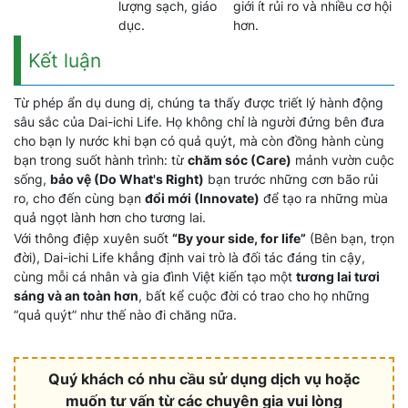
lượng sạch, giáo
giới ít rủi ro và nhiều cơ hội
dục.
hơn.
Kết luận
Từ phép ẩn dụ dung dị, chúng ta thấy được triết lý hành động
sâu sắc của Dai-ichi Life. Họ không chỉ là người đứng bên đưa
cho bạn ly nước khi bạn có quả quýt, mà còn đồng hành cùng
bạn trong suốt hành trình: từ
chăm sóc (Care)
mảnh vườn cuộc
sống,
bảo vệ (Do What's Right)
bạn trước những cơn bão rủi
ro, cho đến cùng bạn
đổi mới (Innovate)
để tạo ra những mùa
quả ngọt lành hơn cho tương lai.
Với thông điệp xuyên suốt
“By your side, for life”
(Bên bạn, trọn
đời), Dai-ichi Life khẳng định vai trò là đối tác đáng tin cậy,
cùng mỗi cá nhân và gia đình Việt kiến tạo một
tương lai tươi
sáng và an toàn hơn
, bất kể cuộc đời có trao cho họ những
“quả quýt” như thế nào đi chăng nữa.
Quý khách có nhu cầu sử dụng dịch vụ hoặc
muốn tư vấn từ các chuyên gia vui lòng