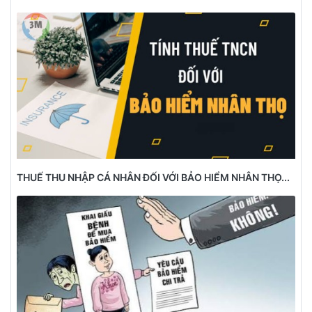
THUẾ THU NHẬP CÁ NHÂN ĐỐI VỚI BẢO HIỂM NHÂN THỌ...