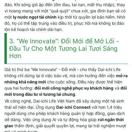
đáo. Khi sóng gió ập đến (ốm đau, tai nạn, mất thu nhập), thay
vì hoang mang với một “quả quýt” chua xót, gia đình bạn sẽ có
một
ly nước ngọt tài chính
kịp thời từ quyền lợi bảo hiểm. Nhờ
đó, họ có thể tập trung vào điều trị, phục hồi mà không bị đảo
lộn kế hoạch tài chính dài hạn.
3. “We Innovate”: Đổi Mới để Mở Lối -
Đầu Tư Cho Một Tương Lai Tươi Sáng
Hơn
Giá trị thứ ba “We Innovate” - Đổi mới - cho thấy Dai-ichi Life
không chỉ dừng lại ở việc bảo vệ, mà còn hướng đến việc
mở ra
những khả năng mới
cho cuộc sống. Điều này được thể hiện
qua hai hướng:
đổi mới công nghệ phục vụ khách hàng
và
đổi
mới trong đầu tư vì tương lai chung
.
Về công nghệ, Dai-ichi Life Việt Nam đã xây dựng một hệ sinh
thái số hiện đại. Ứng dụng
Dai-ichi Connect
với hơn 1,4 triệu
người dùng cho phép khách hàng quản lý hợp đồng, giao dịch
dễ dàng. Việc ứng dụng AI và tự động hóa giúp
rút ngắn thời
gian
thẩm định, giải quyết quyền lợi, mang lại trải nghiệm mượt
mà và minh bạch.