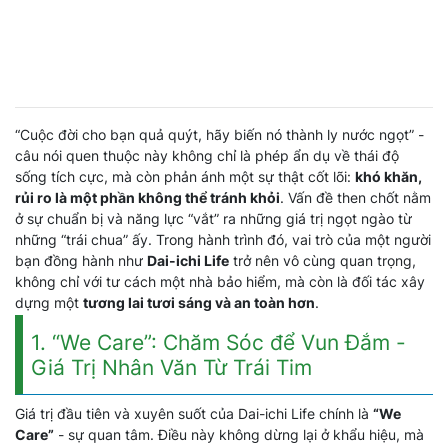
“Cuộc đời cho bạn quả quýt, hãy biến nó thành ly nước ngọt” -
câu nói quen thuộc này không chỉ là phép ẩn dụ về thái độ
sống tích cực, mà còn phản ánh một sự thật cốt lõi:
khó khăn,
rủi ro là một phần không thể tránh khỏi
. Vấn đề then chốt nằm
ở sự chuẩn bị và năng lực “vắt” ra những giá trị ngọt ngào từ
những “trái chua” ấy. Trong hành trình đó, vai trò của một người
bạn đồng hành như
Dai-ichi Life
trở nên vô cùng quan trọng,
không chỉ với tư cách một nhà bảo hiểm, mà còn là đối tác xây
dựng một
tương lai tươi sáng và an toàn hơn
.
1. “We Care”: Chăm Sóc để Vun Đắm -
Giá Trị Nhân Văn Từ Trái Tim
Giá trị đầu tiên và xuyên suốt của Dai-ichi Life chính là
“We
Care”
- sự quan tâm. Điều này không dừng lại ở khẩu hiệu, mà