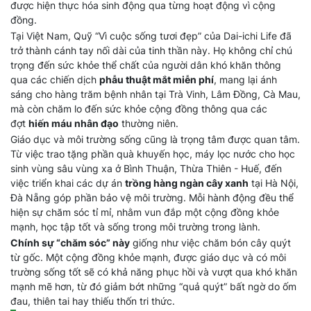
được hiện thực hóa sinh động qua từng hoạt động vì cộng
đồng.
Tại Việt Nam, Quỹ “Vì cuộc sống tươi đẹp” của Dai-ichi Life đã
trở thành cánh tay nối dài của tinh thần này. Họ không chỉ chú
trọng đến sức khỏe thể chất của người dân khó khăn thông
qua các chiến dịch
phẫu thuật mắt miễn phí
, mang lại ánh
sáng cho hàng trăm bệnh nhân tại Trà Vinh, Lâm Đồng, Cà Mau,
mà còn chăm lo đến sức khỏe cộng đồng thông qua các
đợt
hiến máu nhân đạo
thường niên.
Giáo dục và môi trường sống cũng là trọng tâm được quan tâm.
Từ việc trao tặng phần quà khuyến học, máy lọc nước cho học
sinh vùng sâu vùng xa ở Bình Thuận, Thừa Thiên - Huế, đến
việc triển khai các dự án
trồng hàng ngàn cây xanh
tại Hà Nội,
Đà Nẵng góp phần bảo vệ môi trường. Mỗi hành động đều thể
hiện sự chăm sóc tỉ mỉ, nhằm vun đắp một cộng đồng khỏe
mạnh, học tập tốt và sống trong môi trường trong lành.
Chính sự “chăm sóc” này
giống như việc chăm bón cây quýt
từ gốc. Một cộng đồng khỏe mạnh, được giáo dục và có môi
trường sống tốt sẽ có khả năng phục hồi và vượt qua khó khăn
mạnh mẽ hơn, từ đó giảm bớt những “quả quýt” bất ngờ do ốm
đau, thiên tai hay thiếu thốn tri thức.