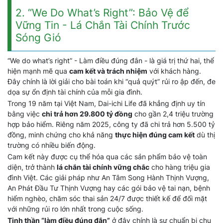
2. “We Do What’s Right”: Bảo Vệ để
Vững Tin - Lá Chắn Tài Chính Trước
Sóng Gió
“We do what’s right” - Làm điều đúng đắn - là giá trị thứ hai, thể
hiện mạnh mẽ qua
cam kết và trách nhiệm
với khách hàng.
Đây chính là lời giải cho bài toán khi “quả quýt” rủi ro ập đến, đe
dọa sự ổn định tài chính của mỗi gia đình.
Trong 19 năm tại Việt Nam, Dai-ichi Life đã khẳng định uy tín
bằng việc
chi trả hơn 29.800 tỷ đồng
cho gần 2,4 triệu trường
hợp bảo hiểm. Riêng năm 2025, công ty đã chi trả hơn 5.500 tỷ
đồng, minh chứng cho khả năng
thực hiện đúng cam kết
dù thị
trường có nhiều biến động.
Cam kết này được cụ thể hóa qua các sản phẩm bảo vệ toàn
diện, trở thành
lá chắn tài chính vững chắc
cho hàng triệu gia
đình Việt. Các giải pháp như An Tâm Song Hành Thịnh Vượng,
An Phát Đầu Tư Thịnh Vượng hay các gói bảo vệ tai nạn, bệnh
hiểm nghèo, chăm sóc thai sản 24/7 được thiết kế để đối mặt
với những rủi ro lớn nhất trong cuộc sống.
Tinh thần “làm điều đúng đắn”
ở đây chính là sự chuẩn bị chu