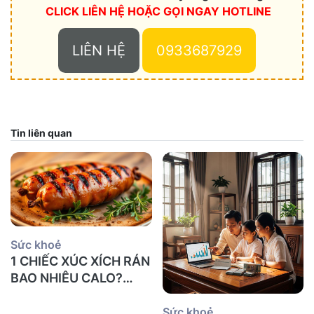
CLICK LIÊN HỆ HOẶC
GỌI NGAY HOTLINE
LIÊN HỆ
0933687929
Tin liên quan
Sức khoẻ
1 CHIẾC XÚC XÍCH RÁN
BAO NHIÊU CALO?
MẸO GIẢM CALO
KHÔNG LO TĂNG CÂN
Sức khoẻ