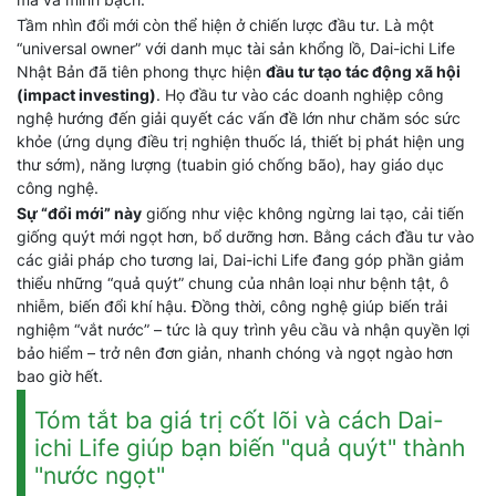
Tầm nhìn đổi mới còn thể hiện ở chiến lược đầu tư. Là một
“universal owner” với danh mục tài sản khổng lồ, Dai-ichi Life
Nhật Bản đã tiên phong thực hiện
đầu tư tạo tác động xã hội
(impact investing)
. Họ đầu tư vào các doanh nghiệp công
nghệ hướng đến giải quyết các vấn đề lớn như chăm sóc sức
khỏe (ứng dụng điều trị nghiện thuốc lá, thiết bị phát hiện ung
thư sớm), năng lượng (tuabin gió chống bão), hay giáo dục
công nghệ.
Sự “đổi mới” này
giống như việc không ngừng lai tạo, cải tiến
giống quýt mới ngọt hơn, bổ dưỡng hơn. Bằng cách đầu tư vào
các giải pháp cho tương lai, Dai-ichi Life đang góp phần giảm
thiểu những “quả quýt” chung của nhân loại như bệnh tật, ô
nhiễm, biến đổi khí hậu. Đồng thời, công nghệ giúp biến trải
nghiệm “vắt nước” – tức là quy trình yêu cầu và nhận quyền lợi
bảo hiểm – trở nên đơn giản, nhanh chóng và ngọt ngào hơn
bao giờ hết.
Tóm tắt ba giá trị cốt lõi và cách Dai-
ichi Life giúp bạn biến "quả quýt" thành
"nước ngọt"