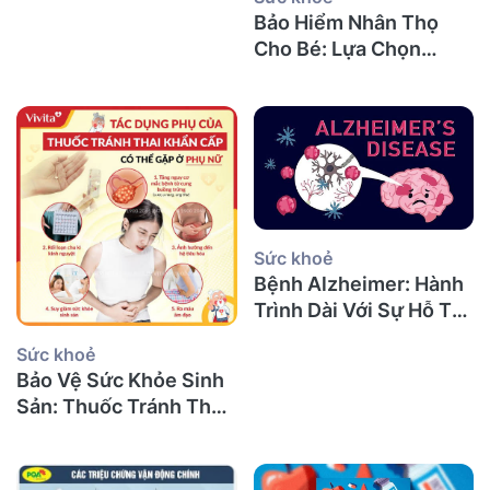
Bảo Hiểm Nhân Thọ
Cho Bé: Lựa Chọn
Thông Minh Bảo Vệ
Tương Lai Từ Dai-ichi
Life
Sức khoẻ
Bệnh Alzheimer: Hành
Trình Dài Với Sự Hỗ Trợ
Tài Chính Toàn Diện
Sức khoẻ
Bảo Vệ Sức Khỏe Sinh
Sản: Thuốc Tránh Thai
Khẩn Cấp Và Giải Pháp
Tài Chính Từ Bảo Hiểm