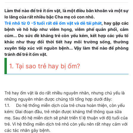
Làm thế nào để trẻ ít ốm vặt, là một điều băn khoăn và một sự
lo lắng của rất nhiều bậc Cha mẹ có con nhỏ.
Trẻ nhỏ từ 0 -5 tuổi rất dễ ốm vặt và dễ tái phát
, hay gặp các
bệnh về hô hấp như viêm họng, viêm phế quản phổi, cảm
cúm... Do sức đề kháng trẻ còn yếu kém, kết hợp các yếu tố
khác như thay đổi thời tiết hay môi trường sống, thường
xuyên tiếp xúc với nguồn bệnh... Vậy làm thế nào để phòng
tránh để trẻ ít ốm vặt.
1. Tại sao trẻ hay bị ốm?
Trẻ hay ốm vặt là do rất nhiều nguyên nhân, nhưng chủ yếu là
những nguyên nhân được chúng tôi tổng hợp dưới đây:
1.1. Do hệ thống miễn dịch của trẻ chưa hoàn thiện, còn yếu
kém: Giai đoạn đầu, trẻ nhận được kháng thể thông qua sữa
mẹ. Sau đó hệ miễn dịch sẽ phát triển tỉ lệ thuận với độ tuổi của
trẻ. Vì hệ thống miễn dịch trẻ nhỏ còn yếu nên rất nhạy cảm với
các tác nhân gây bệnh.