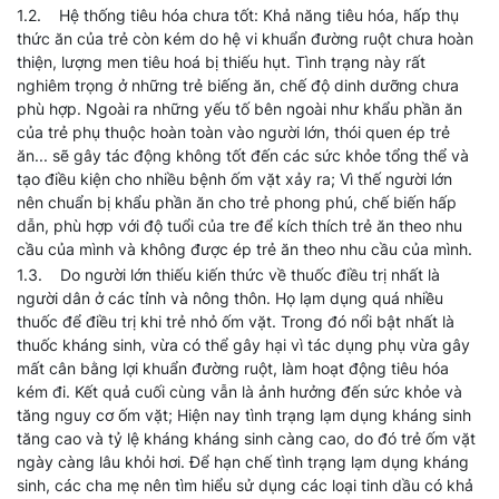
1.2. Hệ thống tiêu hóa chưa tốt: Khả năng tiêu hóa, hấp thụ
thức ăn của trẻ còn kém do hệ vi khuẩn đường ruột chưa hoàn
thiện, lượng men tiêu hoá bị thiếu hụt. Tình trạng này rất
nghiêm trọng ở những trẻ biếng ăn, chế độ dinh dưỡng chưa
phù hợp. Ngoài ra những yếu tố bên ngoài như khẩu phần ăn
của trẻ phụ thuộc hoàn toàn vào người lớn, thói quen ép trẻ
ăn... sẽ gây tác động không tốt đến các sức khỏe tổng thể và
tạo điều kiện cho nhiều bệnh ốm vặt xảy ra; Vì thế người lớn
nên chuẩn bị khẩu phần ăn cho trẻ phong phú, chế biến hấp
dẫn, phù hợp với độ tuổi của tre để kích thích trẻ ăn theo nhu
cầu của mình và không được ép trẻ ăn theo nhu cầu của mình.
1.3. Do người lớn thiếu kiến thức về thuốc điều trị nhất là
người dân ở các tỉnh và nông thôn. Họ lạm dụng quá nhiều
thuốc để điều trị khi trẻ nhỏ ốm vặt. Trong đó nổi bật nhất là
thuốc kháng sinh, vừa có thể gây hại vì tác dụng phụ vừa gây
mất cân bằng lợi khuẩn đường ruột, làm hoạt động tiêu hóa
kém đi. Kết quả cuối cùng vẫn là ảnh hưởng đến sức khỏe và
tăng nguy cơ ốm vặt; Hiện nay tình trạng lạm dụng kháng sinh
tăng cao và tỷ lệ kháng kháng sinh càng cao, do đó trẻ ốm vặt
ngày càng lâu khỏi hơi. Để hạn chế tình trạng lạm dụng kháng
sinh, các cha mẹ nên tìm hiểu sử dụng các loại tinh dầu có khả