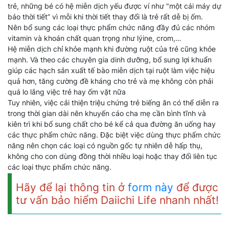
trẻ, những bé có hệ miễn dịch yếu được ví như "một cái máy dự
báo thời tiết” vì mỗi khi thời tiết thay đổi là trẻ rất dễ bị ốm.
Nên bổ sung các loại thực phẩm chức năng đầy đủ các nhóm
vitamin và khoán chất quan trọng như lýine, crom,…
Hệ miễn dịch chỉ khỏe mạnh khi đường ruột của trẻ cũng khỏe
mạnh. Và theo các chuyên gia dinh dưỡng, bổ sung lợi khuẩn
giúp các hạch sản xuất tế bào miễn dịch tại ruột làm việc hiệu
quả hơn, tăng cường đề kháng cho trẻ và mẹ không còn phải
quá lo lắng việc trẻ hay ốm vặt nữa
Tuy nhiên, việc cải thiện triệu chứng trẻ biếng ăn có thể diễn ra
trong thời gian dài nên khuyến cáo cha mẹ cần bình tĩnh và
kiên trì khi bổ sung chất cho bé kể cả qua đường ăn uống hay
các thực phẩm chức năng. Đặc biệt việc dùng thực phẩm chức
năng nên chọn các loại có nguồn gốc tự nhiên dễ hấp thụ,
không cho con dùng đồng thời nhiều loại hoặc thay đổi liên tục
các loại thực phẩm chức năng.
Hãy để lại thông tin ở
form này
để được
tư vấn bảo hiểm Daiichi Life nhanh nhất!