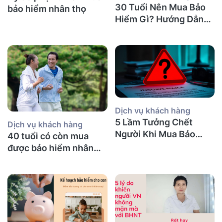
30 Tuổi Nên Mua Bảo
bảo hiểm nhân thọ
Hiểm Gì? Hướng Dẫn
Chi Tiết
Dịch vụ khách hàng
5 Lầm Tưởng Chết
Dịch vụ khách hàng
Người Khi Mua Bảo
40 tuổi có còn mua
Hiểm Nhân Thọ tại Úc
được bảo hiểm nhân
(Mà Người Việt Nào
thọ không và nên mua
Cũng Mắc Phải)
bảo hiểm gì?