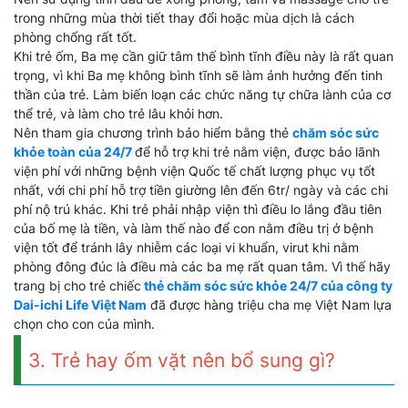
trong những mùa thời tiết thay đổi hoặc mùa dịch là cách
phòng chống rất tốt.
Khi trẻ ốm, Ba mẹ cần giữ tâm thế bình tĩnh điều này là rất quan
trọng, vì khi Ba mẹ không bình tĩnh sẽ làm ảnh hưởng đến tinh
thần của trẻ. Làm biến loạn các chức năng tự chữa lành của cơ
thể trẻ, và làm cho trẻ lâu khỏi hơn.
Nên tham gia chương trình bảo hiểm bằng thẻ
chăm sóc sức
khỏe toàn của 24/7
để hỗ trợ khi trẻ nằm viện, được bảo lãnh
viện phí với những bệnh viện Quốc tế chất lượng phục vụ tốt
nhất, với chi phí hỗ trợ tiền giường lên đến 6tr/ ngày và các chi
phí nộ trú khác. Khi trẻ phải nhập viện thì điều lo lắng đầu tiên
của bố mẹ là tiền, và làm thế nào để con nằm điều trị ở bệnh
viện tốt để tránh lây nhiễm các loại vi khuẩn, virut khi nằm
phòng đông đúc là điều mà các ba mẹ rất quan tâm. Vì thế hãy
trang bị cho trẻ chiếc
thẻ chăm sóc sức khỏe 24/7 của công ty
Dai-ichi Life Việt Nam
đã được hàng triệu cha mẹ Việt Nam lựa
chọn cho con của mình.
3. Trẻ hay ốm vặt nên bổ sung gì?