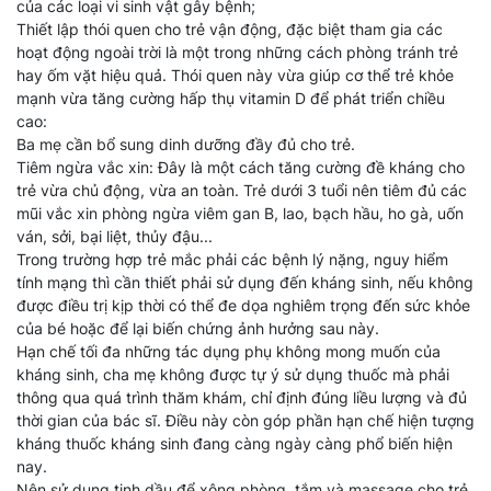
của các loại vi sinh vật gây bệnh;
Thiết lập thói quen cho trẻ vận động, đặc biệt tham gia các
hoạt động ngoài trời là một trong những cách phòng tránh trẻ
hay ốm vặt hiệu quả. Thói quen này vừa giúp cơ thể trẻ khỏe
mạnh vừa tăng cường hấp thụ vitamin D để phát triển chiều
cao:
Ba mẹ cần bổ sung dinh dưỡng đầy đủ cho trẻ.
Tiêm ngừa vắc xin: Đây là một cách tăng cường đề kháng cho
trẻ vừa chủ động, vừa an toàn. Trẻ dưới 3 tuổi nên tiêm đủ các
mũi vắc xin phòng ngừa viêm gan B, lao, bạch hầu, ho gà, uốn
ván, sởi, bại liệt, thủy đậu...
Trong trường hợp trẻ mắc phải các bệnh lý nặng, nguy hiểm
tính mạng thì cần thiết phải sử dụng đến kháng sinh, nếu không
được điều trị kịp thời có thể đe dọa nghiêm trọng đến sức khỏe
của bé hoặc để lại biến chứng ảnh hưởng sau này.
Hạn chế tối đa những tác dụng phụ không mong muốn của
kháng sinh, cha mẹ không được tự ý sử dụng thuốc mà phải
thông qua quá trình thăm khám, chỉ định đúng liều lượng và đủ
thời gian của bác sĩ. Điều này còn góp phần hạn chế hiện tượng
kháng thuốc kháng sinh đang càng ngày càng phổ biến hiện
nay.
Nên sử dụng tinh dầu để xông phòng, tắm và massage cho trẻ