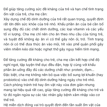
Để giúp tăng cường sức đề kháng của trẻ và hạn chế tình trạng
ốm vặt của trẻ, cha mẹ cần:
Xây dựng chế độ dinh dưỡng của trẻ rất quan trọng, quyết định
rất lớn đến sức khỏe của trẻ nhỏ. Khẩu phần ăn của bé cần bổ
sung đầy đủ các chất dinh dưỡng, các loại vitamin và các yếu
tố vi lượng. Cha mẹ chỉ nên cho ăn theo nhu cầu của từng trẻ,
và tuyệt đối không ép ăn vì có thể gây nôn ói, trớ. Tình trạng
nôn ói có thể đưa thức ăn vào mũi, hít vào phế quản phổi gây
viêm nhiễm kéo dài hoặc nghẹt thở gây nguy hiểm tính mạng.
Để tăng cường đề kháng cho trẻ, cha mẹ cần kết hợp chế độ
nghỉ ngơi, tập luyện thể dục đều đặn, hợp lý cùng với khẩu
phần ăn uống đầy đủ các dưỡng chất như: protein, đạm…
Đặc biệt, cha mẹ không nên bỏ qua việc bổ sung lợi khuẩn (hay
probiotics) vào chế độ dinh dưỡng hằng ngày cho trẻ nhỏ.
Cách phòng tránh trẻ hay ốm vặt này vừa đơn giản nhưng
mang lại hiệu quả rất cao, giúp tăng cường đề kháng cho trẻ và
từ đó ngăn ngừa sự các tác nhân gây bệnh xâm nhập vào cơ
thể trẻ.
Hệ miễn dịch đóng vai trò quyết định đến tần suất ốm vặt của