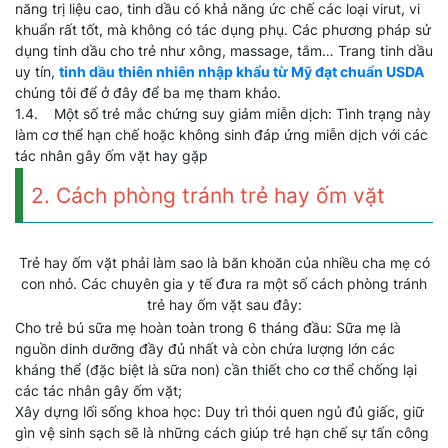
năng trị liệu cao, tinh dầu có khả năng ức chế các loại virut, vi
khuẩn rất tốt, mà không có tác dụng phụ. Các phương pháp sử
dụng tinh dầu cho trẻ như xông, massage, tắm… Trang tinh dầu
uy tín,
tinh dầu thiên nhiên nhập khẩu từ Mỹ đạt chuẩn USDA
chúng tôi để ở đây để ba mẹ tham khảo.
1.4. Một số trẻ mắc chứng suy giảm miễn dịch: Tình trạng này
làm cơ thể hạn chế hoặc không sinh đáp ứng miễn dịch với các
tác nhân gây ốm vặt hay gặp
2. Cách phòng tránh trẻ hay ốm vặt
Trẻ hay ốm vặt phải làm sao là băn khoăn của nhiều cha mẹ có
con nhỏ. Các chuyên gia y tế đưa ra một số cách phòng tránh
trẻ hay ốm vặt sau đây:
Cho trẻ bú sữa mẹ hoàn toàn trong 6 tháng đầu: Sữa mẹ là
nguồn dinh dưỡng đầy đủ nhất và còn chứa lượng lớn các
kháng thể (đặc biệt là sữa non) cần thiết cho cơ thể chống lại
các tác nhân gây ốm vặt;
Xây dựng lối sống khoa học: Duy trì thói quen ngủ đủ giấc, giữ
gìn vệ sinh sạch sẽ là những cách giúp trẻ hạn chế sự tấn công