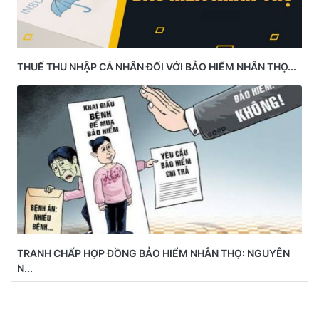
THUẾ THU NHẬP CÁ NHÂN ĐỐI VỚI BẢO HIỂM NHÂN THỌ...
TRANH CHẤP HỢP ĐỒNG BẢO HIỂM NHÂN THỌ: NGUYÊN
N...