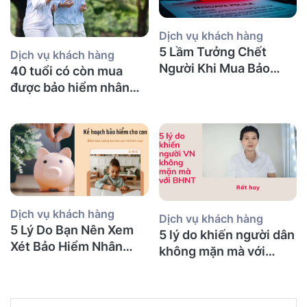
Dịch vụ khách hàng
5 Lầm Tưởng Chết
Dịch vụ khách hàng
Người Khi Mua Bảo
40 tuổi có còn mua
Hiểm Nhân Thọ tại Úc
được bảo hiểm nhân
(Mà Người Việt Nào
thọ không và nên mua
Cũng Mắc Phải)
bảo hiểm gì?
Dịch vụ khách hàng
Dịch vụ khách hàng
5 Lý Do Bạn Nên Xem
5 lý do khiến người dân
Xét Bảo Hiểm Nhân
không mặn mà với
Thọ Ngay Hôm Nay
BHNT!