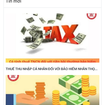
Tin mới
THUẾ THU NHẬP CÁ NHÂN ĐỐI VỚI BẢO HIỂM NHÂN THỌ...