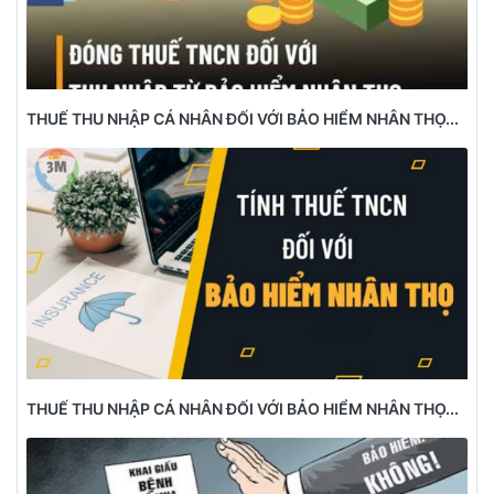
THUẾ THU NHẬP CÁ NHÂN ĐỐI VỚI BẢO HIỂM NHÂN THỌ...
THUẾ THU NHẬP CÁ NHÂN ĐỐI VỚI BẢO HIỂM NHÂN THỌ...