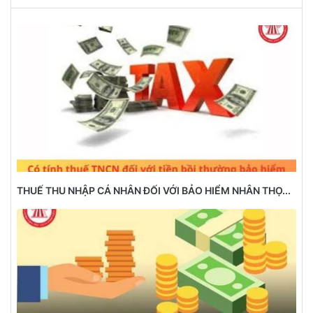
THUẾ THU NHẬP CÁ NHÂN ĐỐI VỚI BẢO HIỂM NHÂN THỌ...