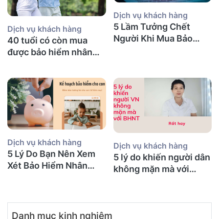
Dịch vụ khách hàng
5 Lầm Tưởng Chết
Dịch vụ khách hàng
Người Khi Mua Bảo
40 tuổi có còn mua
Hiểm Nhân Thọ tại Úc
được bảo hiểm nhân
(Mà Người Việt Nào
thọ không và nên mua
Cũng Mắc Phải)
bảo hiểm gì?
Dịch vụ khách hàng
Dịch vụ khách hàng
5 Lý Do Bạn Nên Xem
5 lý do khiến người dân
Xét Bảo Hiểm Nhân
không mặn mà với
Thọ Ngay Hôm Nay
BHNT!
Danh mục kinh nghiệm