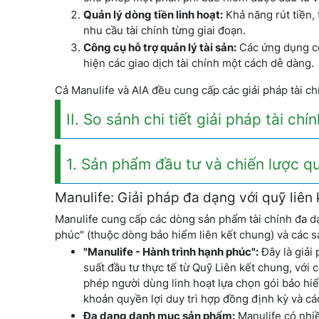
Quản lý dòng tiền linh hoạt:
Khả năng rút tiền,
nhu cầu tài chính từng giai đoạn.
Công cụ hỗ trợ quản lý tài sản:
Các ứng dụng cô
hiện các giao dịch tài chính một cách dễ dàng.
Cả Manulife và AIA đều cung cấp các giải pháp tài c
II. So sánh chi tiết giải pháp tài ch
1. Sản phẩm đầu tư và chiến lược q
Manulife: Giải pháp đa dạng với quỹ liên
Manulife cung cấp các dòng sản phẩm tài chính đa dạn
phúc" (thuộc dòng bảo hiểm liên kết chung) và các sả
"Manulife - Hành trình hạnh phúc":
Đây là giải 
suất đầu tư thực tế từ Quỹ Liên kết chung, với
phép người dùng linh hoạt lựa chọn gói bảo hi
khoản quyền lợi duy trì hợp đồng định kỳ và các 
Đa dạng danh mục sản phẩm:
Manulife có nhi