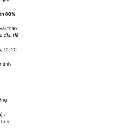
đến 80%
vài thao
u cầu tài
, 10, 20
 tính
.
ộng
) .
 tính