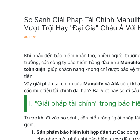
So Sánh Giải Pháp Tài Chính Manuli
Vượt Trội Hay "Đại Gia" Châu Á Với 
392
Khi nhắc đến bảo hiểm nhân thọ, nhiều người thường c
trường, các công ty bảo hiểm hàng đầu như
Manulif
toàn diện
, giúp khách hàng không chỉ được bảo vệ trư
tiền.
Vậy giải pháp tài chính của
Manulife
và
AIA
có gì khá
các mục tiêu tài chính dài hạn? Bài viết này sẽ đi sâ
I. "Giải pháp tài chính" trong bảo hi
Trước khi đi vào so sánh, cần hiểu rằng "giải pháp tà
gồm:
Sản phẩm bảo hiểm kết hợp đầu tư:
Các dòng s
cho phép một phần phí bảo hiểm được đầu tư vào 