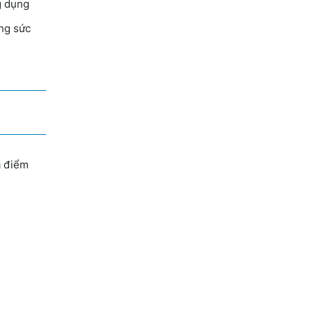
ng dụng
ọng sức
à điểm