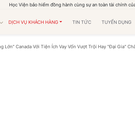
ện bảo hiểm đồng hành cùng sự an toàn tài chính của gia đình 
DỊCH VỤ KHÁCH HÀNG
TIN TỨC
TUYỂN DỤNG
ng Lớn" Canada Với Tiện Ích Vay Vốn Vượt Trội Hay "Đại Gia" Ch