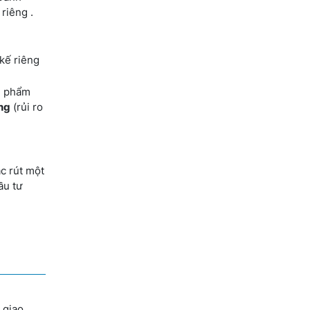
riêng .
 kế riêng
ản phẩm
ng
(rủi ro
c rút một
ầu tư
 giao