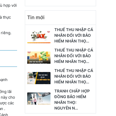
hù hợp với
Tin mới
à thực
THUẾ THU NHẬP CÁ
 riêng.
NHÂN ĐỐI VỚI BẢO
HIỂM NHÂN THỌ...
THUẾ THU NHẬP CÁ
NHÂN ĐỐI VỚI BẢO
HIỂM NHÂN THỌ...
THUẾ THU NHẬP CÁ
NHÂN ĐỐI VỚI BẢO
 hạnh
HIỂM NHÂN THỌ...
TRANH CHẤP HỢP
ởng lãi
ĐỒNG BẢO HIỂM
m này cho
NHÂN THỌ:
được các
NGUYÊN N...
n .
 Cánh