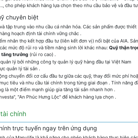
.., cho phép khách hàng lựa chọn theo nhu cầu bảo vệ và đầu tư 
uỹ chuyên biệt
t và tập trung vào nhu cầu cá nhân hóa. Các sản phẩm được thiết
 hàng hoạch định tài chính vững chắc .
m nhân thọ kết hợp đầu tư (liên kết đơn vị) nổi bật của AIA. S
các mức độ rủi ro và tiềm năng sinh lời khác nhau:
Quỹ thận trọ
 tăng trưởng
(rủi ro cao) .
quản lý bởi những công ty quản lý quỹ hàng đầu tại Việt Nam
c quản lý tài sản .
ng chuyển đổi cơ cấu đầu tư giữa các quỹ, thay đổi mức phí hoặ
mục tiêu và nhu cầu tài chính trong từng giai đoạn . Tính năng đ
g là một điểm mạnh giúp gia tăng tài sản nhanh hơn .
Investa", "An Phúc Hưng Lộc" để khách hàng lựa chọn .
tài chính
 chính trực tuyến ngay trên ứng dụng
ính của Manulife là khả năng cho phép khách hàng thực hiện các