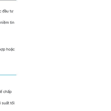
 đầu tư
 niềm tin
 hợp hoặc
hế chấp
 suất tối