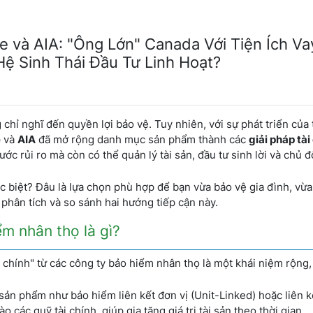
fe và AIA: "Ông Lớn" Canada Với Tiện Ích V
Hệ Sinh Thái Đầu Tư Linh Hoạt?
hỉ nghĩ đến quyền lợi bảo vệ. Tuy nhiên, với sự phát triển của 
e
và
AIA
đã mở rộng danh mục sản phẩm thành các
giải pháp tài
ớc rủi ro mà còn có thể quản lý tài sản, đầu tư sinh lời và chủ
c biệt? Đâu là lựa chọn phù hợp để bạn vừa bảo vệ gia đình, vừa
u phân tích và so sánh hai hướng tiếp cận này.
ểm nhân thọ là gì?
i chính" từ các công ty bảo hiểm nhân thọ là một khái niệm rộng,
ản phẩm như bảo hiểm liên kết đơn vị (Unit-Linked) hoặc liên 
các quỹ tài chính, giúp gia tăng giá trị tài sản theo thời gian.