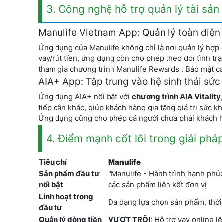
3. Công nghệ hỗ trợ quản lý tài sản
Manulife Vietnam App: Quản lý toàn diện 
Ứng dụng của Manulife không chỉ là nơi quản lý hợp 
vay/rút tiền, ứng dụng còn cho phép theo dõi tình tr
tham gia chương trình Manulife Rewards . Bảo mật ca
AIA+ App: Tập trung vào hệ sinh thái sứ
Ứng dụng AIA+ nổi bật với
chương trình AIA Vitality
tiếp cận khác, giúp khách hàng gia tăng giá trị sức k
Ứng dụng cũng cho phép cả người chưa phải khách hà
4. Điểm mạnh cốt lõi trong giải pháp
Tiêu chí
Manulife
Sản phẩm đầu tư
"Manulife - Hành trình hạnh phúc
nổi bật
các sản phẩm liên kết đơn vị
Linh hoạt trong
Đa dạng lựa chọn sản phẩm, thờ
đầu tư
Quản lý dòng tiền
VƯỢT TRỘI
: Hỗ trợ vay online l