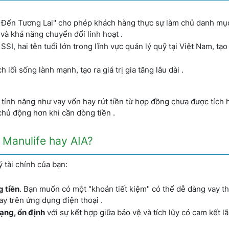
Đến Tương Lai" cho phép khách hàng thực sự làm chủ danh mục
và khả năng chuyển đổi linh hoạt .
SI, hai tên tuổi lớn trong lĩnh vực quản lý quỹ tại Việt Nam, tạo
 lối sống lành mạnh, tạo ra giá trị gia tăng lâu dài .
tính năng như vay vốn hay rút tiền từ hợp đồng chưa được tích
chủ động hơn khi cần dòng tiền .
a Manulife hay AIA?
 tài chính của bạn:
 tiền
. Bạn muốn có một "khoản tiết kiệm" có thể dễ dàng vay t
gay trên ứng dụng điện thoại .
ạng, ổn định
với sự kết hợp giữa bảo vệ và tích lũy có cam kết lãi