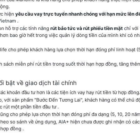
động.
ực hiện
yêu cầu vay trực tuyến nhanh chóng với hạn mức lên 
ietnam .
n hỗ trợ các tính năng
rút bảo tức và rút phiếu tiền mặt
chỉ với 
ơn bao giờ hết trong việc quản lý dòng tiền của mình khi có nh
fe cho phép khách hàng lựa chọn thời hạn đóng phí linh hoạt (5
sách miễn phí rút tiền trong suốt thời hạn hợp đồng, tăng thêm
i bật về giao dịch tài chính
các khoản đầu tư hơn là các tiện ích vay hay rút tiền từ hợp đồng
, với sản phẩm "Bước Đến Tương Lai", khách hàng có thể chủ đ
 rút một phần tiền đầu tư .
ũng cho phép lựa chọn thời hạn đóng phí đa dạng (5, 10, 20 năm
heo so sánh về ứng dụng, AIA+ hiện chưa được ghi nhận có các
ừ hợp đồng .