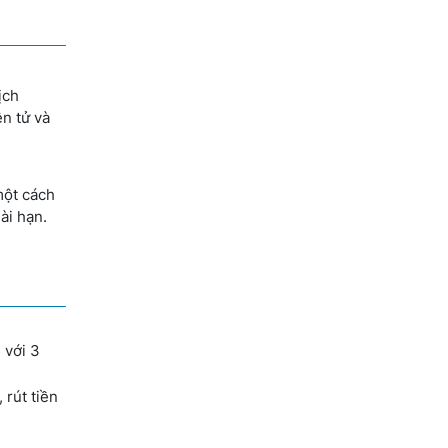
ịch
ện tử và
một cách
ài hạn.
 với 3
 rút tiền