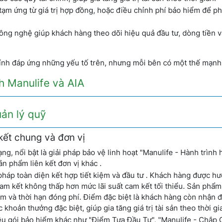
 tạm ứng từ giá trị hợp đồng, hoặc điều chỉnh phí bảo hiểm để p
ng nghệ giúp khách hàng theo dõi hiệu quả đầu tư, dòng tiền v
hính đáp ứng những yếu tố trên, nhưng mỗi bên có một thế mạnh
ính Manulife và AIA
uản lý quỹ
 kết chung và đơn vị
g, nổi bật là giải pháp bảo vệ linh hoạt "Manulife - Hành trình
n phẩm liên kết đơn vị khác .
pháp toàn diện kết hợp tiết kiệm và đầu tư . Khách hàng được hư
 cam kết không thấp hơn mức lãi suất cam kết tối thiểu. Sản phẩ
ểm và thời hạn đóng phí. Điểm đặc biệt là khách hàng còn nhận 
khoản thưởng đặc biệt, giúp gia tăng giá trị tài sản theo thời gia
ều gói bảo hiểm khác như "Điểm Tựa Đầu Tư", "Manulife - Chắp