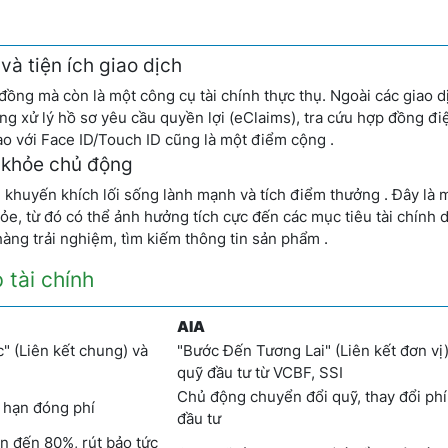
và tiện ích giao dịch
đồng mà còn là một công cụ tài chính thực thụ. Ngoài các giao d
ạng xử lý hồ sơ yêu cầu quyền lợi (eClaims), tra cứu hợp đồng đi
o với Face ID/Touch ID cũng là một điểm cộng .
c khỏe chủ động
, khuyến khích lối sống lành mạnh và tích điểm thưởng . Đây là 
hỏe, từ đó có thể ảnh hưởng tích cực đến các mục tiêu tài chính d
ng trải nghiệm, tìm kiếm thông tin sản phẩm .
 tài chính
AIA
" (Liên kết chung) và
"Bước Đến Tương Lai" (Liên kết đơn vị)
quỹ đầu tư từ VCBF, SSI
Chủ động chuyển đổi quỹ, thay đổi phí,
i hạn đóng phí
đầu tư
ên đến 80%, rút bảo tức