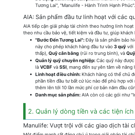
Tương Lai", "Manulife - Hành Trình Hạnh Phúc".
AIA: Sản phẩm đầu tư linh hoạt với các q
AIA tiếp cận giải pháp tài chính theo hướng linh hoạ
theo nhu cầu bảo vệ, tiết kiệm và đầu tư, giúp khách
"Bước Đến Tương Lai":
Đây là sản phẩm bảo hiể
này cho phép khách hàng đầu tư vào
3 quỹ
với 
thấp),
Quỹ cân bằng
(rủi ro trung bình), và
Quỹ
Quản lý quỹ chuyên nghiệp:
Các quỹ này được 
là
VCBF
và
SSI
, mang đến sự yên tâm về năng lự
Linh hoạt điều chỉnh:
Khách hàng có thể chủ độ
phần tiền đầu tư bất cứ lúc nào để phù hợp với 
thêm lên tới 10 lần mức phí cơ bản năm đầu cũn
Danh mục sản phẩm:
AIA còn có các gói như "
2. Quản lý dòng tiền và các tiện ích 
Manulife: Vượt trội với các giao dịch tài
Một điểm mạnh rất đáng chú ý trong giải pháp tài ch