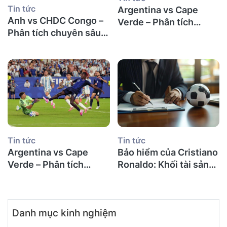
Tin tức
Argentina vs Cape
Anh vs CHDC Congo –
Verde – Phân tích
Phân tích chuyên sâu
chuyên sâu và dự đoán
và dự đoán kết quả trận
kết quả trận đấu vòng
đấu vòng 32 đội World
32 đội World Cup 2026
Cup 2026
Tin tức
Tin tức
Argentina vs Cape
Bảo hiểm của Cristiano
Verde – Phân tích
Ronaldo: Khối tài sản
chuyên sâu và dự đoán
khổng lồ được bảo vệ
kết quả trận đấu vòng
như thế nào?
32 đội World Cup 2026
Danh mục kinh nghiệm
Copy