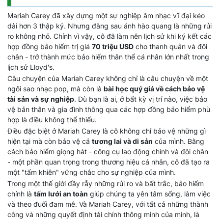
Mariah Carey đã xây dựng một sự nghiệp âm nhạc vĩ đại kéo
dài hơn 3 thập kỷ. Nhưng đằng sau ánh hào quang là những rủi
ro không nhỏ. Chính vì vậy, cô đã làm nên lịch sử khi ký kết các
hợp đồng bảo hiểm trị giá
70 triệu USD
cho thanh quản và đôi
chân - trở thành mức bảo hiểm thân thể cá nhân lớn nhất trong
lịch sử Lloyd's.
Câu chuyện của Mariah Carey không chỉ là câu chuyện về một
ngôi sao nhạc pop, mà còn là
bài học quý giá về cách bảo vệ
tài sản và sự nghiệp
. Dù bạn là ai, ở bất kỳ vị trí nào, việc bảo
vệ bản thân và gia đình thông qua các hợp đồng bảo hiểm phù
hợp là điều không thể thiếu.
Điều đặc biệt ở Mariah Carey là cô không chỉ bảo vệ những gì
hiện tại mà còn bảo vệ cả
tương lai và di sản
của mình. Bằng
cách bảo hiểm giọng hát - công cụ lao động chính và đôi chân
- một phần quan trọng trong thương hiệu cá nhân, cô đã tạo ra
một "tấm khiên" vững chắc cho sự nghiệp của mình.
Trong một thế giới đầy rẫy những rủi ro và bất trắc, bảo hiểm
chính là
tấm lưới an toàn
giúp chúng ta yên tâm sống, làm việc
và theo đuổi đam mê. Và Mariah Carey, với tất cả những thành
công và những quyết định tài chính thông minh của mình, là