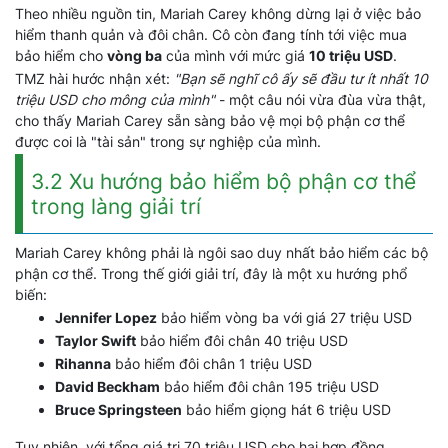
Theo nhiều nguồn tin, Mariah Carey không dừng lại ở việc bảo
hiểm thanh quản và đôi chân. Cô còn đang tính tới việc mua
bảo hiểm cho
vòng ba
của mình với mức giá
10 triệu USD
.
TMZ hài hước nhận xét:
"Bạn sẽ nghĩ cô ấy sẽ đầu tư ít nhất 10
triệu USD cho mông của mình"
- một câu nói vừa đùa vừa thật,
cho thấy Mariah Carey sẵn sàng bảo vệ mọi bộ phận cơ thể
được coi là "tài sản" trong sự nghiệp của mình.
3.2 Xu hướng bảo hiểm bộ phận cơ thể
trong làng giải trí
Mariah Carey không phải là ngôi sao duy nhất bảo hiểm các bộ
phận cơ thể. Trong thế giới giải trí, đây là một xu hướng phổ
biến:
Jennifer Lopez
bảo hiểm vòng ba với giá 27 triệu USD
Taylor Swift
bảo hiểm đôi chân 40 triệu USD
Rihanna
bảo hiểm đôi chân 1 triệu USD
David Beckham
bảo hiểm đôi chân 195 triệu USD
Bruce Springsteen
bảo hiểm giọng hát 6 triệu USD
Tuy nhiên, với tổng giá trị 70 triệu USD cho hai hợp đồng,