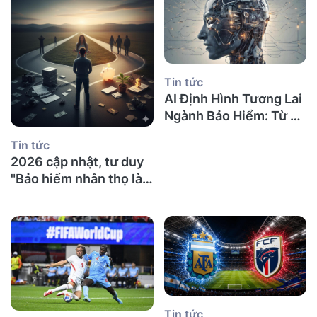
Tin tức
AI Định Hình Tương Lai
Ngành Bảo Hiểm: Từ Tự
Động Hóa Đến Cá Nhân
Tin tức
Hóa Sâu | Phân Tích
2026 cập nhật, tư duy
Chuyên Sâu
"Bảo hiểm nhân thọ là
lừa đảo" đã lỗi thời: Khi
xác suất gõ cửa, sự
chuẩn bị mới là tài sản
thực sự
Tin tức