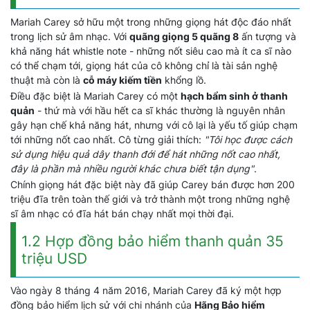
Mariah Carey sở hữu một trong những giọng hát độc đáo nhất
trong lịch sử âm nhạc. Với
quãng giọng 5 quãng 8
ấn tượng và
khả năng hát whistle note - những nốt siêu cao mà ít ca sĩ nào
có thể chạm tới, giọng hát của cô không chỉ là tài sản nghệ
thuật mà còn là
cỗ máy kiếm tiền
khổng lồ.
Điều đặc biệt là Mariah Carey có một
hạch bẩm sinh ở thanh
quản
- thứ mà với hầu hết ca sĩ khác thường là nguyên nhân
gây hạn chế khả năng hát, nhưng với cô lại là yếu tố giúp chạm
tới những nốt cao nhất. Cô từng giải thích:
"Tôi học được cách
sử dụng hiệu quả dây thanh đới để hát những nốt cao nhất,
đây là phần mà nhiều người khác chưa biết tận dụng"
.
Chính giọng hát đặc biệt này đã giúp Carey bán được hơn 200
triệu đĩa trên toàn thế giới và trở thành một trong những nghệ
sĩ âm nhạc có đĩa hát bán chạy nhất mọi thời đại.
1.2 Hợp đồng bảo hiểm thanh quản 35
triệu USD
Vào ngày 8 tháng 4 năm 2016, Mariah Carey đã ký một hợp
đồng bảo hiểm lịch sử với chi nhánh của
Hãng Bảo hiểm