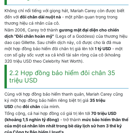
Không chỉ nổi tiếng với giọng hát, Mariah Carey còn được biết
đến với
đôi chân dài nuột nà
- một phần quan trọng trong
thương hiệu cá nhân của cô.
Năm 2006, Carey trở thành
gương mặt đại diện cho chiến
dịch "Đôi chân hoàn mỹ"
(Legs of a Goddess) của thương hiệu
dao cạo Gillette. Sau chiến dịch này, cô được cho là đã mua
một hợp đồng bảo hiểm đôi chân trị giá lên tới
1 tỷ USD
- một
con số gây sốc vượt xa cả khối tài sản ròng của cô (khoảng
320 triệu USD theo Celebrity Net Worth).
2.2 Hợp đồng bảo hiểm đôi chân 35
triệu USD
Cùng với hợp đồng bảo hiểm thanh quản, Mariah Carey cũng
ký một hợp đồng bảo hiểm riêng biệt trị giá
35 triệu
USD
cho
đôi chân
của mình.
Tổng cộng, cả hai hợp đồng có giá trị lên tới
70 triệu USD
(khoảng 1,5 nghìn tỷ đồng)
- trở thành
mức bảo hiểm thân thể
của một cá nhân lớn nhất trong bề dày lịch sử hơn 3 thế kỷ
của Công ty Bảo hiểm Lloyd's
.