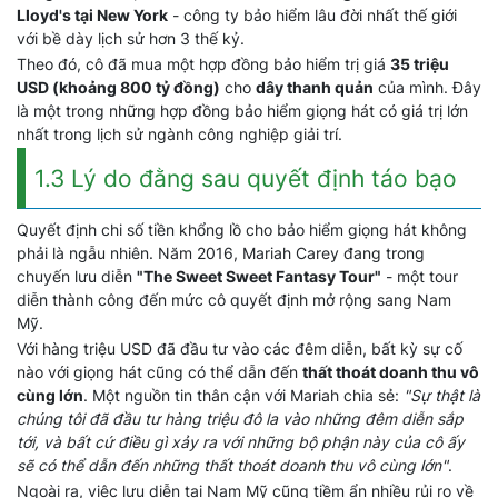
Lloyd's tại New York
- công ty bảo hiểm lâu đời nhất thế giới
với bề dày lịch sử hơn 3 thế kỷ.
Theo đó, cô đã mua một hợp đồng bảo hiểm trị giá
35 triệu
USD (khoảng 800 tỷ đồng)
cho
dây thanh quản
của mình. Đây
là một trong những hợp đồng bảo hiểm giọng hát có giá trị lớn
nhất trong lịch sử ngành công nghiệp giải trí.
1.3 Lý do đằng sau quyết định táo bạo
Quyết định chi số tiền khổng lồ cho bảo hiểm giọng hát không
phải là ngẫu nhiên. Năm 2016, Mariah Carey đang trong
chuyến lưu diễn
"The Sweet Sweet Fantasy Tour"
- một tour
diễn thành công đến mức cô quyết định mở rộng sang Nam
Mỹ.
Với hàng triệu USD đã đầu tư vào các đêm diễn, bất kỳ sự cố
nào với giọng hát cũng có thể dẫn đến
thất thoát doanh thu vô
cùng lớn
. Một nguồn tin thân cận với Mariah chia sẻ:
"Sự thật là
chúng tôi đã đầu tư hàng triệu đô la vào những đêm diễn sắp
tới, và bất cứ điều gì xảy ra với những bộ phận này của cô ấy
sẽ có thể dẫn đến những thất thoát doanh thu vô cùng lớn"
.
Ngoài ra, việc lưu diễn tại Nam Mỹ cũng tiềm ẩn nhiều rủi ro về