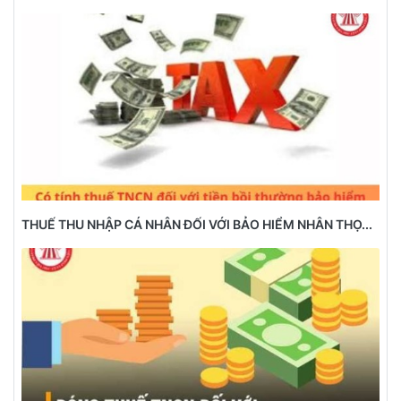
THUẾ THU NHẬP CÁ NHÂN ĐỐI VỚI BẢO HIỂM NHÂN THỌ...