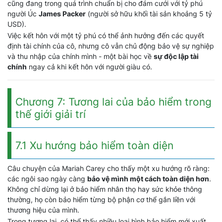
cũng đang trong quá trình chuẩn bị cho đám cưới với tỷ phú
người Úc
James Packer
(người sở hữu khối tài sản khoảng 5 tỷ
USD).
Việc kết hôn với một tỷ phú có thể ảnh hưởng đến các quyết
định tài chính của cô, nhưng cô vẫn chủ động bảo vệ sự nghiệp
và thu nhập của chính mình - một bài học về
sự độc lập tài
chính
ngay cả khi kết hôn với người giàu có.
Chương 7: Tương lai của bảo hiểm trong
thế giới giải trí
7.1 Xu hướng bảo hiểm toàn diện
Câu chuyện của Mariah Carey cho thấy một xu hướng rõ ràng:
các ngôi sao ngày càng
bảo vệ mình một cách toàn diện hơn
.
Không chỉ dừng lại ở bảo hiểm nhân thọ hay sức khỏe thông
thường, họ còn bảo hiểm từng bộ phận cơ thể gắn liền với
thương hiệu của mình.
Trong tương lai, có thể thấy nhiều loại hình bảo hiểm mới xuất