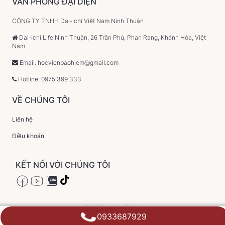
VĂN PHÒNG ĐẠI DIỆN
CÔNG TY TNHH Dai-ichi Việt Nam Ninh Thuận
Dai-ichi Life Ninh Thuận, 26 Trần Phú, Phan Rang, Khánh Hòa, Việt
Nam
Email: hocvienbaohiem@gmail.com
Hotline: 0975 399 333
VỀ CHÚNG TÔI
Liên hệ
Điều khoản
KẾT NỐI VỚI CHÚNG TÔI
Giới thiệu
Tin tức
0933687929