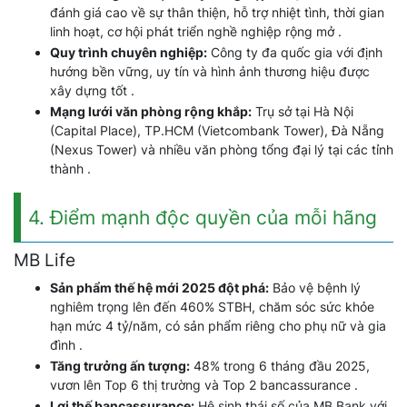
đánh giá cao về sự thân thiện, hỗ trợ nhiệt tình, thời gian
linh hoạt, cơ hội phát triển nghề nghiệp rộng mở .
Quy trình chuyên nghiệp:
Công ty đa quốc gia với định
hướng bền vững, uy tín và hình ảnh thương hiệu được
xây dựng tốt .
Mạng lưới văn phòng rộng khắp:
Trụ sở tại Hà Nội
(Capital Place), TP.HCM (Vietcombank Tower), Đà Nẵng
(Nexus Tower) và nhiều văn phòng tổng đại lý tại các tỉnh
thành .
4. Điểm mạnh độc quyền của mỗi hãng
MB Life
Sản phẩm thế hệ mới 2025 đột phá:
Bảo vệ bệnh lý
nghiêm trọng lên đến 460% STBH, chăm sóc sức khỏe
hạn mức 4 tỷ/năm, có sản phẩm riêng cho phụ nữ và gia
đình .
Tăng trưởng ấn tượng:
48% trong 6 tháng đầu 2025,
vươn lên Top 6 thị trường và Top 2 bancassurance .
Lợi thế bancassurance:
Hệ sinh thái số của MB Bank với