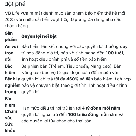
đột phá
MB Life vừa ra mắt danh mục sản phẩm bảo hiểm thế hệ mới
2025 với nhiều cải tiến vượt trội, đáp ứng đa dạng nhu cầu
khách hàng .
Sản
Quyền lợi nổi bật
phẩm
An vui
Bảo hiểm liên kết chung với các quyền lợi thưởng duy
trọn
trì hợp đồng giá trị, bảo vệ sinh mạng đến
100 tuổi
,
đời
linh hoạt điều chỉnh phí và số tiền bảo hiểm
Bảo
Ba phiên bản (Trẻ em, Tiêu chuẩn, Nâng cao). Bản
hiểm
Nâng cao bảo vệ từ giai đoạn sớm đến muộn với
Bệnh lý
quyền lợi chi trả tối đa
460%
số tiền bảo hiểm, tích hợp
nghiêm
bảo vệ chuyên biệt theo giới tính, linh hoạt điều chỉnh
trọng
quyền lợi
Bảo
hiểm
Hạn mức điều trị nội trú lên tới
4 tỷ đồng mỗi năm
,
Chăm
quyền lợi ngoại trú đến
100 triệu đồng mỗi năm
và
sóc
các quyền lợi tùy chọn cho thai sản
Sức
khỏe