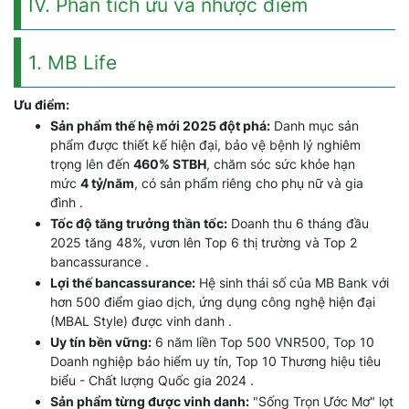
IV. Phân tích ưu và nhược điểm
1. MB Life
Ưu điểm:
Sản phẩm thế hệ mới 2025 đột phá:
Danh mục sản
phẩm được thiết kế hiện đại, bảo vệ bệnh lý nghiêm
trọng lên đến
460% STBH
, chăm sóc sức khỏe hạn
mức
4 tỷ/năm
, có sản phẩm riêng cho phụ nữ và gia
đình .
Tốc độ tăng trưởng thần tốc:
Doanh thu 6 tháng đầu
2025 tăng 48%, vươn lên Top 6 thị trường và Top 2
bancassurance .
Lợi thế bancassurance:
Hệ sinh thái số của MB Bank với
hơn 500 điểm giao dịch, ứng dụng công nghệ hiện đại
(MBAL Style) được vinh danh .
Uy tín bền vững:
6 năm liền Top 500 VNR500, Top 10
Doanh nghiệp bảo hiểm uy tín, Top 10 Thương hiệu tiêu
biểu - Chất lượng Quốc gia 2024 .
Sản phẩm từng được vinh danh:
"Sống Trọn Ước Mơ" lọt