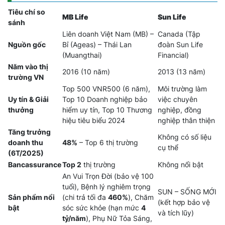
Tiêu chí so
MB Life
Sun Life
sánh
Liên doanh Việt Nam (MB) –
Canada (Tập
Nguồn gốc
Bỉ (Ageas) – Thái Lan
đoàn Sun Life
(Muangthai)
Financial)
Năm vào thị
2016 (10 năm)
2013 (13 năm)
trường VN
Top 500 VNR500 (6 năm),
Môi trường làm
Uy tín & Giải
Top 10 Doanh nghiệp bảo
việc chuyên
thưởng
hiểm uy tín, Top 10 Thương
nghiệp, đồng
hiệu tiêu biểu 2024
nghiệp thân thiện
Tăng trưởng
Không có số liệu
doanh thu
48%
– Top 6 thị trường
cụ thể
(6T/2025)
Bancassurance
Top 2
thị trường
Không nổi bật
An Vui Trọn Đời (bảo vệ 100
tuổi), Bệnh lý nghiêm trọng
SUN – SỐNG MỚI
Sản phẩm nổi
(chi trả tối đa
460%
), Chăm
(kết hợp bảo vệ
bật
sóc sức khỏe (hạn mức
4
và tích lũy)
tỷ/năm
), Phụ Nữ Tỏa Sáng,