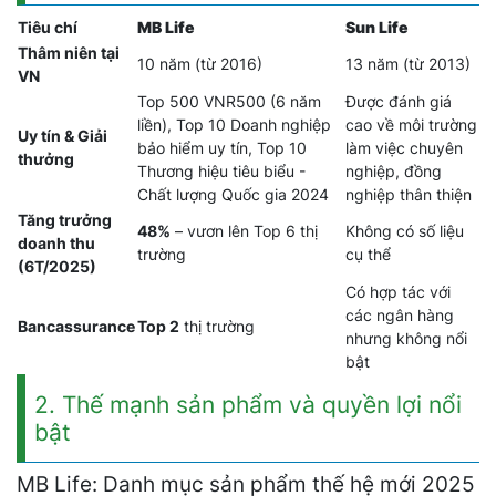
Tiêu chí
MB Life
Sun Life
Thâm niên tại
10 năm (từ 2016)
13 năm (từ 2013)
VN
Top 500 VNR500 (6 năm
Được đánh giá
liền), Top 10 Doanh nghiệp
cao về môi trường
Uy tín & Giải
bảo hiểm uy tín, Top 10
làm việc chuyên
thưởng
Thương hiệu tiêu biểu -
nghiệp, đồng
Chất lượng Quốc gia 2024
nghiệp thân thiện
Tăng trưởng
48%
– vươn lên Top 6 thị
Không có số liệu
doanh thu
trường
cụ thể
(6T/2025)
Có hợp tác với
các ngân hàng
Bancassurance
Top 2
thị trường
nhưng không nổi
bật
2. Thế mạnh sản phẩm và quyền lợi nổi
bật
MB Life: Danh mục sản phẩm thế hệ mới 2025