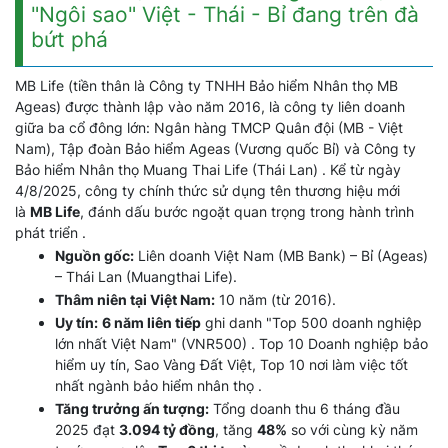
"Ngôi sao" Việt - Thái - Bỉ đang trên đà
bứt phá
MB Life (tiền thân là Công ty TNHH Bảo hiểm Nhân thọ MB
Ageas) được thành lập vào năm 2016, là công ty liên doanh
giữa ba cổ đông lớn: Ngân hàng TMCP Quân đội (MB - Việt
Nam), Tập đoàn Bảo hiểm Ageas (Vương quốc Bỉ) và Công ty
Bảo hiểm Nhân thọ Muang Thai Life (Thái Lan) . Kể từ ngày
4/8/2025, công ty chính thức sử dụng tên thương hiệu mới
là
MB Life
, đánh dấu bước ngoặt quan trọng trong hành trình
phát triển .
Nguồn gốc:
Liên doanh Việt Nam (MB Bank) – Bỉ (Ageas)
– Thái Lan (Muangthai Life).
Thâm niên tại Việt Nam:
10 năm (từ 2016).
Uy tín:
6 năm liên tiếp
ghi danh "Top 500 doanh nghiệp
lớn nhất Việt Nam" (VNR500) . Top 10 Doanh nghiệp bảo
hiểm uy tín, Sao Vàng Đất Việt, Top 10 nơi làm việc tốt
nhất ngành bảo hiểm nhân thọ .
Tăng trưởng ấn tượng:
Tổng doanh thu 6 tháng đầu
2025 đạt
3.094 tỷ đồng
, tăng
48%
so với cùng kỳ năm