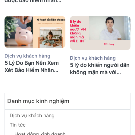
được bảo hiểm nhân
(Mà Người Việt Nào
thọ không và nên mua
Cũng Mắc Phải)
bảo hiểm gì?
Dịch vụ khách hàng
Dịch vụ khách hàng
5 Lý Do Bạn Nên Xem
5 lý do khiến người dân
Xét Bảo Hiểm Nhân
không mặn mà với
Thọ Ngay Hôm Nay
BHNT!
Danh mục kinh nghiệm
Dịch vụ khách hàng
Tin tức
Hoạt động kinh doanh