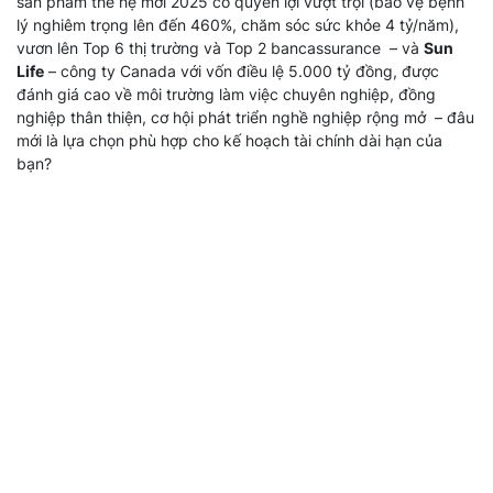
sản phẩm thế hệ mới 2025 có quyền lợi vượt trội (bảo vệ bệnh
lý nghiêm trọng lên đến 460%, chăm sóc sức khỏe 4 tỷ/năm),
vươn lên Top 6 thị trường và Top 2 bancassurance – và
Sun
Life
– công ty Canada với vốn điều lệ 5.000 tỷ đồng, được
đánh giá cao về môi trường làm việc chuyên nghiệp, đồng
nghiệp thân thiện, cơ hội phát triển nghề nghiệp rộng mở – đâu
mới là lựa chọn phù hợp cho kế hoạch tài chính dài hạn của
bạn?