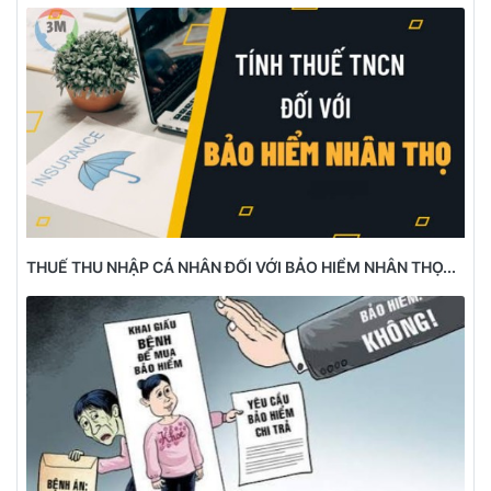
THUẾ THU NHẬP CÁ NHÂN ĐỐI VỚI BẢO HIỂM NHÂN THỌ...