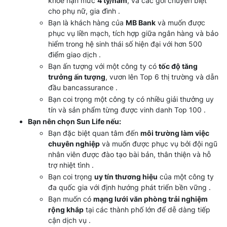
khỏe hạn mức
4 tỷ/năm
, và các gói chuyên biệt
cho phụ nữ, gia đình .
Bạn là khách hàng của
MB Bank
và muốn được
phục vụ liền mạch, tích hợp giữa ngân hàng và bảo
hiểm trong hệ sinh thái số hiện đại với hơn 500
điểm giao dịch .
Bạn ấn tượng với một công ty có
tốc độ tăng
trưởng ấn tượng
, vươn lên Top 6 thị trường và dẫn
đầu bancassurance .
Bạn coi trọng một công ty có nhiều giải thưởng uy
tín và sản phẩm từng được vinh danh Top 100 .
Bạn nên chọn Sun Life nếu:
Bạn đặc biệt quan tâm đến
môi trường làm việc
chuyên nghiệp
và muốn được phục vụ bởi đội ngũ
nhân viên được đào tạo bài bản, thân thiện và hỗ
trợ nhiệt tình .
Bạn coi trọng
uy tín thương hiệu
của một công ty
đa quốc gia với định hướng phát triển bền vững .
Bạn muốn có
mạng lưới văn phòng trải nghiệm
rộng khắp
tại các thành phố lớn để dễ dàng tiếp
cận dịch vụ .