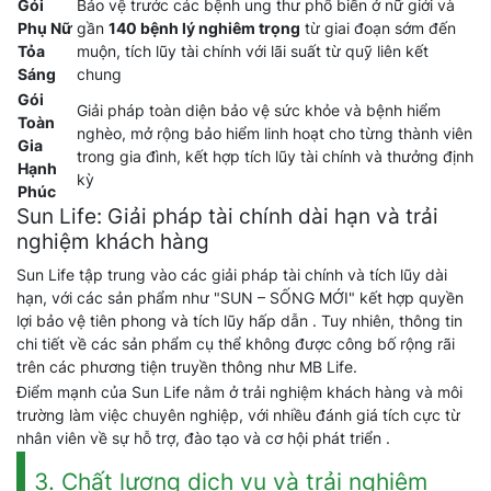
Gói
Bảo vệ trước các bệnh ung thư phổ biến ở nữ giới và
Phụ Nữ
gần
140 bệnh lý nghiêm trọng
từ giai đoạn sớm đến
Tỏa
muộn, tích lũy tài chính với lãi suất từ quỹ liên kết
Sáng
chung
Gói
Giải pháp toàn diện bảo vệ sức khỏe và bệnh hiểm
Toàn
nghèo, mở rộng bảo hiểm linh hoạt cho từng thành viên
Gia
trong gia đình, kết hợp tích lũy tài chính và thưởng định
Hạnh
kỳ
Phúc
Sun Life: Giải pháp tài chính dài hạn và trải
nghiệm khách hàng
Sun Life tập trung vào các giải pháp tài chính và tích lũy dài
hạn, với các sản phẩm như "SUN – SỐNG MỚI" kết hợp quyền
lợi bảo vệ tiên phong và tích lũy hấp dẫn . Tuy nhiên, thông tin
chi tiết về các sản phẩm cụ thể không được công bố rộng rãi
trên các phương tiện truyền thông như MB Life.
Điểm mạnh của Sun Life nằm ở trải nghiệm khách hàng và môi
trường làm việc chuyên nghiệp, với nhiều đánh giá tích cực từ
nhân viên về sự hỗ trợ, đào tạo và cơ hội phát triển .
3. Chất lượng dịch vụ và trải nghiệm