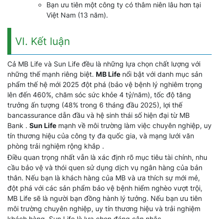
Bạn ưu tiên một công ty có thâm niên lâu hơn tại
Việt Nam (13 năm).
VI. Kết luận
Cả MB Life và Sun Life đều là những lựa chọn chất lượng với
những thế mạnh riêng biệt.
MB Life
nổi bật với danh mục sản
phẩm thế hệ mới 2025 đột phá (bảo vệ bệnh lý nghiêm trọng
lên đến 460%, chăm sóc sức khỏe 4 tỷ/năm), tốc độ tăng
trưởng ấn tượng (48% trong 6 tháng đầu 2025), lợi thế
bancassurance dẫn đầu và hệ sinh thái số hiện đại từ MB
Bank .
Sun Life
mạnh về môi trường làm việc chuyên nghiệp, uy
tín thương hiệu của công ty đa quốc gia, và mạng lưới văn
phòng trải nghiệm rộng khắp .
Điều quan trọng nhất vẫn là xác định rõ mục tiêu tài chính, nhu
cầu bảo vệ và thói quen sử dụng dịch vụ ngân hàng của bản
thân. Nếu bạn là khách hàng của MB và ưa thích sự mới mẻ,
đột phá với các sản phẩm bảo vệ bệnh hiểm nghèo vượt trội,
MB Life sẽ là người bạn đồng hành lý tưởng. Nếu bạn ưu tiên
môi trường chuyên nghiệp, uy tín thương hiệu và trải nghiệm
khách hàng, Sun Life là lựa chọn đáng cân nhắc.