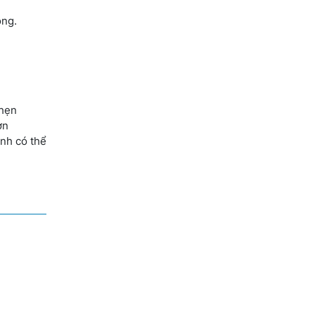
ọng.
 hẹn
ơn
ịnh có thể