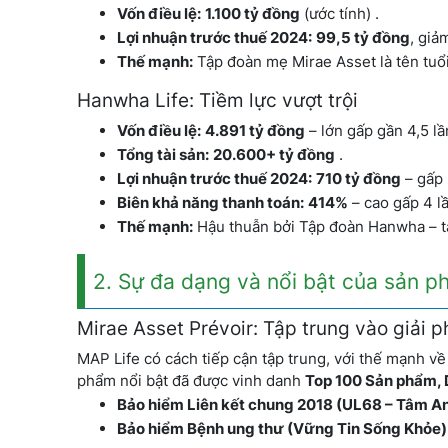
Vốn điều lệ:
1.100 tỷ đồng
(ước tính) .
Lợi nhuận trước thuế 2024:
99,5 tỷ đồng
, giả
Thế mạnh:
Tập đoàn mẹ Mirae Asset là tên tuổi 
Hanwha Life: Tiềm lực vượt trội
Vốn điều lệ:
4.891 tỷ đồng
– lớn gấp gần 4,5 lầ
Tổng tài sản:
20.600+ tỷ đồng
.
Lợi nhuận trước thuế 2024:
710 tỷ đồng
– gấp 
Biên khả năng thanh toán:
414%
– cao gấp 4 lầ
Thế mạnh:
Hậu thuẫn bởi Tập đoàn Hanwha – tậ
2. Sự đa dạng và nổi bật của sản 
Mirae Asset Prévoir: Tập trung vào giải 
MAP Life có cách tiếp cận tập trung, với thế mạnh v
phẩm nổi bật đã được vinh danh
Top 100 Sản phẩm, D
Bảo hiểm Liên kết chung 2018 (UL68 – Tâm An
Bảo hiểm Bệnh ung thư (Vững Tin Sống Khỏe)