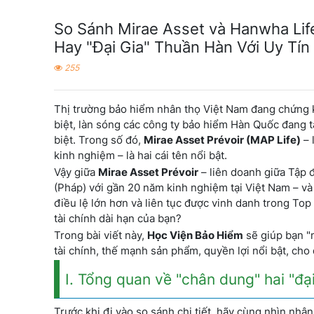
So Sánh Mirae Asset và Hanwha Lif
Hay "Đại Gia" Thuần Hàn Với Uy Tí
255
Thị trường bảo hiểm nhân thọ Việt Nam đang chứng ki
biệt, làn sóng các công ty bảo hiểm Hàn Quốc đang 
biệt. Trong số đó,
Mirae Asset Prévoir (MAP Life)
– 
kinh nghiệm – là hai cái tên nổi bật.
Vậy giữa
Mirae Asset Prévoir
– liên doanh giữa Tập 
(Pháp) với gần 20 năm kinh nghiệm tại Việt Nam – v
điều lệ lớn hơn và liên tục được vinh danh trong Top
tài chính dài hạn của bạn?
Trong bài viết này,
Học Viện Bảo Hiểm
sẽ giúp bạn "m
tài chính, thế mạnh sản phẩm, quyền lợi nổi bật, cho
I. Tổng quan về "chân dung" hai "đạ
Trước khi đi vào so sánh chi tiết, hãy cùng nhìn nhận