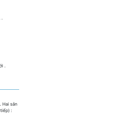
 .
i .
. Hai sản
iếp) :
.