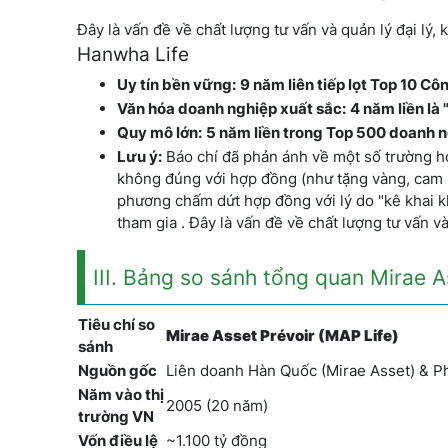
Đây là vấn đề về chất lượng tư vấn và quản lý đại lý,
Hanwha Life
Uy tín bền vững:
9 năm liên tiếp lọt Top 10 C
Văn hóa doanh nghiệp xuất sắc:
4 năm liền là
Quy mô lớn:
5 năm liền trong Top 500 doanh 
Lưu ý:
Báo chí đã phản ánh về một số trường hợ
không đúng với hợp đồng (như tặng vàng, cam 
phương chấm dứt hợp đồng với lý do "kê khai k
tham gia . Đây là vấn đề về chất lượng tư vấn và
III. Bảng so sánh tổng quan Mirae 
Tiêu chí so
Mirae Asset Prévoir (MAP Life)
sánh
Nguồn gốc
Liên doanh Hàn Quốc (Mirae Asset) & P
Năm vào thị
2005 (20 năm)
trường VN
Vốn điều lệ
~1.100 tỷ đồng