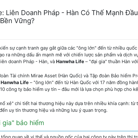
e: Liên Doanh Pháp - Hàn Có Thế Mạnh Đầu
n Bền Vững?
ến sự cạnh tranh gay gắt giữa các "ông lớn" đến từ nhiều quốc 
tạo ra những dấu ấn mạnh mẽ với chiến lược sản phẩm và dịch v
liên doanh Pháp - Hàn, và
Hanwha Life
– "đại gia" thuần Hàn vớ
đoàn Tài chính Mirae Asset (Hàn Quốc) và Tập đoàn Bảo hiểm Pr
à
Hanwha Life
– "ông lớn" đến từ Hàn Quốc với 17 năm đồng hàn
 10 công ty bảo hiểm uy tín – đâu mới là lựa chọn phù hợp cho k
ổ xẻ" chi tiết hai thương hiệu này dựa trên nhiều khía cạnh: từ 
 đến uy tín thương hiệu và những lưu ý quan trọng.
i gia" bảo hiểm
 tổng quan về vị thế và nguồn gốc của hai công ty này trên thị t