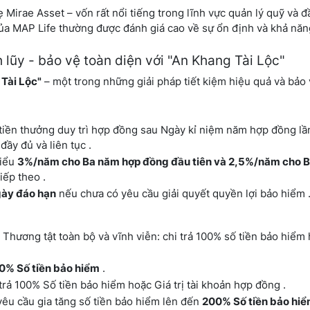
irae Asset – vốn rất nổi tiếng trong lĩnh vực quản lý quỹ và đầ
ủa MAP Life thường được đánh giá cao về sự ổn định và khả năng
 lũy - bảo vệ toàn diện với "An Khang Tài Lộc"
Tài Lộc"
– một trong những giải pháp tiết kiệm hiệu quả và bảo
iền thưởng duy trì hợp đồng sau Ngày kỉ niệm năm hợp đồng lầ
ầy đủ và liên tục .
hiểu
3%/năm cho Ba năm hợp đồng đầu tiên và 2,5%/năm cho 
iếp theo .
Ngày đáo hạn
nếu chưa có yêu cầu giải quyết quyền lợi bảo hiểm 
hương tật toàn bộ và vĩnh viễn: chi trả 100% số tiền bảo hiểm 
0% Số tiền bảo hiểm
.
rả 100% Số tiền bảo hiểm hoặc Giá trị tài khoản hợp đồng .
êu cầu gia tăng số tiền bảo hiểm lên đến
200% Số tiền bảo hi