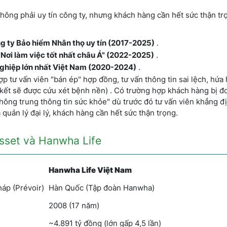
 không phải uy tín công ty, nhưng khách hàng cần hết sức thận tr
ông ty Bảo hiểm Nhân thọ uy tín (2017-2025)
.
 "Nơi làm việc tốt nhất châu Á" (2022-2025)
.
nghiệp lớn nhất Việt Nam (2020-2024)
.
p tư vấn viên "bán ép" hợp đồng, tư vấn thông tin sai lệch, hứa
kết sẽ được cứu xét bệnh nền) . Có trường hợp khách hàng bị đ
hông trung thông tin sức khỏe" dù trước đó tư vấn viên khẳng đ
 quản lý đại lý, khách hàng cần hết sức thận trọng.
Asset và Hanwha Life
Hanwha Life Việt Nam
háp (Prévoir)
Hàn Quốc (Tập đoàn Hanwha)
2008 (17 năm)
~4.891 tỷ đồng (lớn gấp 4,5 lần)