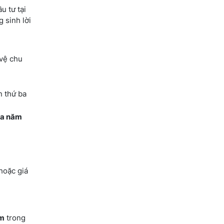
u tư tại
 sinh lời
 vệ chu
n thứ ba
Ba năm
.
hoặc giá
ểm
trong