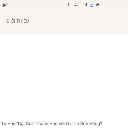
 bạn
Tin tức
GIỚI THIỆU
 Tư Hay "Đại Gia" Thuần Hàn Với Uy Tín Bền Vững?