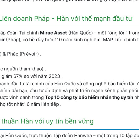
 Liên doanh Pháp - Hàn với thế mạnh đầu tư
Tập đoàn Tài chính
Mirae Asset
(Hàn Quốc) – một "ông lớn" trong
ir
(Pháp), có bề dày hơn 110 năm kinh nghiệm. MAP Life chính t
 & Pháp (Prévoir) .
ác nguồn tham khảo) .
, giảm 67% so với năm 2023 .
mạnh đầu tư tài chính của Hàn Quốc và công nghệ bảo hiểm lâu đ
 chính dài hạn, đầu tư ổn định và phát triển mạnh kênh phân phối
được vinh danh trong
Top 10 công ty bảo hiểm nhân thọ uy tín
nh
họ tốt nhất" 6 năm liên tiếp .
 thuần Hàn với uy tín bền vững
tại Hàn Quốc, trực thuộc Tập đoàn Hanwha – một trong 10 tập đ