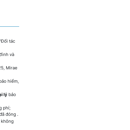
"Đối tác
đình và
25, Mirae
bảo hiểm,
i lý
bảo
g phí;
đã đóng .
í không