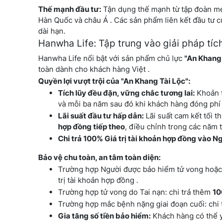
Thế mạnh đầu tư:
Tận dụng thế mạnh từ tập đoàn mẹ M
Hàn Quốc và châu Á . Các sản phẩm liên kết đầu tư c
dài hạn.
Hanwha Life: Tập trung vào giải pháp tích
Hanwha Life nổi bật với sản phẩm chủ lực
"An Khang 
toàn dành cho khách hàng Việt .
Quyền lợi vượt trội của "An Khang Tài Lộc":
Tích lũy đều đặn, vững chắc tương lai:
Khoản t
và mỗi ba năm sau đó khi khách hàng đóng phí đ
Lãi suất đầu tư hấp dẫn:
Lãi suất cam kết tối t
hợp đồng tiếp theo
, điều chỉnh trong các năm t
Chi trả 100% Giá trị tài khoản hợp đồng vào 
Bảo vệ chu toàn, an tâm toàn diện:
Trường hợp Người được bảo hiểm tử vong hoặc T
trị tài khoản hợp đồng .
Trường hợp tử vong do Tai nạn: chi trả thêm
10
Trường hợp mắc bệnh nặng giai đoạn cuối: chi t
Gia tăng số tiền bảo hiểm:
Khách hàng có thể y