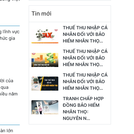
Tin mới
THUẾ THU NHẬP CÁ
 lĩnh vực
NHÂN ĐỐI VỚI BẢO
hức gia
HIỂM NHÂN THỌ...
THUẾ THU NHẬP CÁ
NHÂN ĐỐI VỚI BẢO
HIỂM NHÂN THỌ...
THUẾ THU NHẬP CÁ
ời của
NHÂN ĐỐI VỚI BẢO
 qua
HIỂM NHÂN THỌ...
iều năm
TRANH CHẤP HỢP
ĐỒNG BẢO HIỂM
NHÂN THỌ:
NGUYÊN N...
oàn lớn