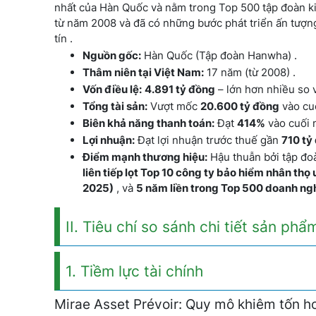
nhất của Hàn Quốc và nằm trong Top 500 tập đoàn kin
từ năm 2008 và đã có những bước phát triển ấn tượng
tín .
Nguồn gốc:
Hàn Quốc (Tập đoàn Hanwha) .
Thâm niên tại Việt Nam:
17 năm (từ 2008) .
Vốn điều lệ:
4.891 tỷ đồng
– lớn hơn nhiều so v
Tổng tài sản:
Vượt mốc
20.600 tỷ đồng
vào cu
Biên khả năng thanh toán:
Đạt
414%
vào cuối n
Lợi nhuận:
Đạt lợi nhuận trước thuế gần
710 tỷ
Điểm mạnh thương hiệu:
Hậu thuẫn bởi tập đo
liên tiếp lọt Top 10 công ty bảo hiểm nhân thọ
2025)
, và
5 năm liền trong Top 500 doanh ng
II. Tiêu chí so sánh chi tiết sản phẩ
1. Tiềm lực tài chính
Mirae Asset Prévoir: Quy mô khiêm tốn h