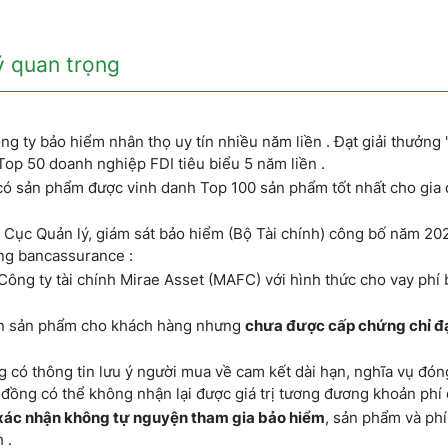
ý quan trọng
g ty bảo hiểm nhân thọ uy tín nhiều năm liền . Đạt giải thưởng 
 Top 50 doanh nghiệp FDI tiêu biểu 5 năm liền .
có sản phẩm được vinh danh Top 100 sản phẩm tốt nhất cho gia 
 Cục Quản lý, giám sát bảo hiểm (Bộ Tài chính) công bố năm 20
ộng bancassurance :
ông ty tài chính Mirae Asset (MAFC) với hình thức cho vay phí 
án sản phẩm cho khách hàng nhưng
chưa được cấp chứng chỉ đạ
 có thông tin lưu ý người mua về cam kết dài hạn, nghĩa vụ đón
 đồng có thể không nhận lại được giá trị tương đương khoản phí 
xác nhận không tự nguyện tham gia bảo hiểm
, sản phẩm và ph
 .