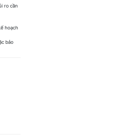
i ro cần
kế hoạch
ặc bảo