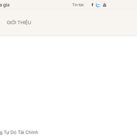
ình bạn
Tin tức
GIỚI THIỆU
g Tự Do Tài Chính