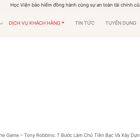
c Viện bảo hiểm đồng hành cùng sự an toàn tài chính của gia đ
DỊCH VỤ KHÁCH HÀNG
TIN TỨC
TUYỂN DỤNG
he Game – Tony Robbins: 7 Bước Làm Chủ Tiền Bạc Và Xây Dựn