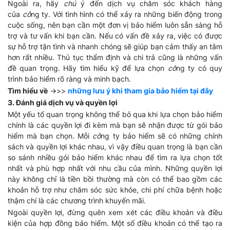
Ngoài ra, hãy
chú
ý đến dịch vụ chăm sóc khách hàng
của
cô
ng ty. Với tình hình có thể xảy ra những biến động trong
cuộc sống, nên bạn cần một đơn vị bảo hiểm luôn sẵn sàng hỗ
trợ và tư vấn khi bạn cần. Nếu có vấn đề xảy ra, việc có được
sự hỗ trợ tận tình và nhanh chóng sẽ giúp bạn cảm thấy an tâm
hơn rất nhiều. Thủ tục thẩm định và chi trả cũng là những vấn
đề quan trọng. Hãy tìm hiểu kỹ để lựa chọn
cô
ng ty có quy
trình bảo hiểm rõ ràng và minh bạch.
Tìm hiểu về
->>>
những lưu ý khi tham gia bảo hiểm tại đây
3. Đánh giá dịch vụ và quyền lợi
Một yếu tố quan trọng không thể bỏ qua khi lựa chọn bảo hiểm
chính là các quyền lợi đi kèm mà bạn sẽ nhận được từ gói bảo
hiểm mà bạn chọn. Mỗi
cô
ng ty bảo hiểm sẽ có những chính
sách và quyền lợi khác nhau, vì vậy điều quan trọng là bạn cần
so sánh nhiều gói bảo hiểm khác nhau để tìm ra lựa chọn tốt
nhất và phù hợp nhất với nhu cầu của mình. Những quyền lợi
này không chỉ là tiền bồi thường mà còn có thể bao gồm các
khoản hỗ trợ như chăm sóc sức khỏe, chi phí chữa bệnh hoặc
thậm chí là các chương trình khuyến mãi.
Ngoài quyền lợi, đừng quên xem xét các điều khoản và điều
kiện của hợp đồng bảo hiểm. Một số điều khoản có thể tạo ra