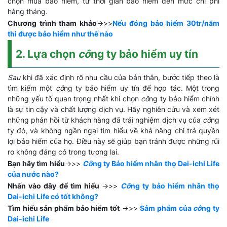
chọn mua bảo hiểm, từ thời gian bảo hiểm đến mức chi phí
hàng tháng.
Chương trình tham khảo
->>>
Nếu đóng bảo hiểm 30tr/năm
thì được bảo hiểm như thế nào
2. Lựa chọn
cô
ng ty bảo hiểm uy tín
Sau
khi đã xác định rõ nhu cầu của bản thân, bước tiếp theo là
tìm kiếm một
cô
ng ty bảo hiểm uy tín để hợp tác. Một trong
những yếu tố quan trọng nhất khi chọn
cô
ng ty bảo hiểm chính
là sự tin cậy và chất lượng dịch vụ. Hãy nghiên cứu và xem xét
những phản hồi từ khách hàng đã trải nghiệm dịch vụ của
cô
ng
ty đó, và không ngần ngại tìm hiểu về khả năng chi trả quyền
lợi bảo hiểm của họ. Điều này sẽ giúp bạn tránh được những rủi
ro không đáng có trong tương lai.
Bạn hãy tìm hiểu
->>>
Cô
ng ty Bảo hiểm nhân thọ Dai-ichi Life
của nước nào?
Nhấn vào đây để tìm hiểu
->>>
Cô
ng ty bảo hiểm nhân thọ
Dai-ichi Life có tốt không?
Tìm hiểu sản phẩm bảo hiểm tốt
->>>
Sảm phẩm của
cô
ng ty
Dai-ichi Life