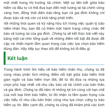
mới nhất trong thị trường tài chính. Một sự liên kết giữa bảo
hiểm và đầu tư có thể đưa bạn đến một tương lai tài chính vững
vàng hơn, đồng thời
đảm bảo
rằng bạn và gia đình không chỉ
được bảo vệ mà còn có khả năng phát triển.
Với những thói quen và kỹ năng hữu ích trong việc quản lý bảo
hiểm nhân thọ, bạn đã có thêm một hành trang vững chắc để
bảo vệ tương lai của gia đình.
Chú
ng ta sẽ kết thúc bài viết này
bằng một cái nhìn tổng quát về những điểm nổi bật đã được đề
cập và nhấn mạnh tầm quan trọng của việc lựa chọn bảo hiểm
đúng đắn. Hãy tiếp tục theo dõi để không bỏ lỡ điều gì
Kết luận
Trong hành trình tìm hiểu về bảo hiểm nhân thọ,
chú
ng ta đã
cùng nhau phân tích những điểm nổi bật giữa bảo hiểm thời
gian ngắn và bảo hiểm trọn đời, để từ đó đưa ra những lựa
chọn phù hợp nhất với nhu cầu bảo vệ tài chính của bản thân
và gia đình.
Chú
ng ta đã nắm rõ những lợi ích cùng với hạn chế
của mỗi loại hình bảo hiểm, từ đó nhận ra tầm quan trọng của
việc hiểu rõ nhu cầu bản thân cũng như lựa chọn
cô
ng ty bảo
hiểm uy tín. Bên cạnh đó,
chú
ng ta cũng đã khám phá các kinh