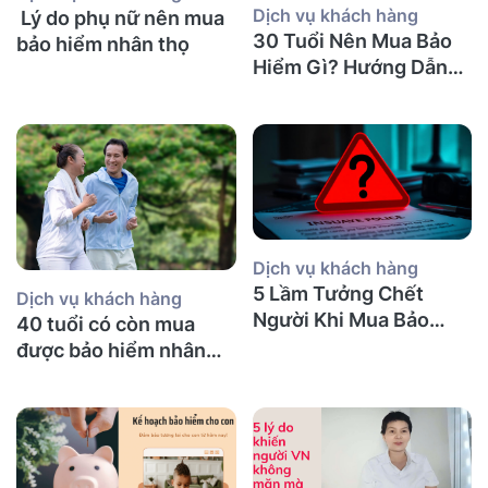
Dịch vụ khách hàng
Lý do phụ nữ nên mua
30 Tuổi Nên Mua Bảo
bảo hiểm nhân thọ
Hiểm Gì? Hướng Dẫn
Chi Tiết
Dịch vụ khách hàng
5 Lầm Tưởng Chết
Dịch vụ khách hàng
Người Khi Mua Bảo
40 tuổi có còn mua
Hiểm Nhân Thọ tại Úc
được bảo hiểm nhân
(Mà Người Việt Nào
thọ không và nên mua
Cũng Mắc Phải)
bảo hiểm gì?