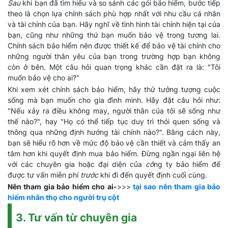
Sau
khi bạn đã tìm hiểu và so sánh các gói bảo hiểm, bước tiếp
theo là chọn lựa chính sách phù hợp nhất với nhu cầu cá nhân
và tài chính của bạn. Hãy nghĩ về tình hình tài chính hiện tại của
bạn, cũng như những thứ bạn muốn bảo vệ trong tương lai.
Chính sách bảo hiểm nên được thiết kế để bảo vệ tài chính cho
những người thân yêu của bạn trong trường hợp bạn không
còn ở bên. Một câu hỏi quan trọng khác cần đặt ra là: "Tôi
muốn bảo vệ cho ai?"
Khi xem xét chính sách bảo hiểm, hãy thử tưởng tượng cuộc
sống mà bạn muốn cho gia đình mình. Hãy đặt câu hỏi như:
"Nếu xảy ra điều không may, người thân của tôi sẽ sống như
thế nào?", hay "Họ có thể tiếp tục duy trì thói quen sống và
thông qua những định hướng tài chính nào?". Bằng cách này,
bạn sẽ hiểu rõ hơn về mức độ bảo vệ cần thiết và cảm thấy an
tâm hơn khi quyết định mua bảo hiểm. Đừng ngần ngại liên hệ
với các chuyên gia hoặc đại diện của
cô
ng ty bảo hiểm để
được tư vấn miễn phí
trước
khi đi đến quyết định cuối cùng.
Nên tham gia bảo hiểm cho ai-
>>>
tại sao nên tham gia bảo
hiểm nhân thọ cho người trụ cột
3. Tư vấn từ chuyên gia