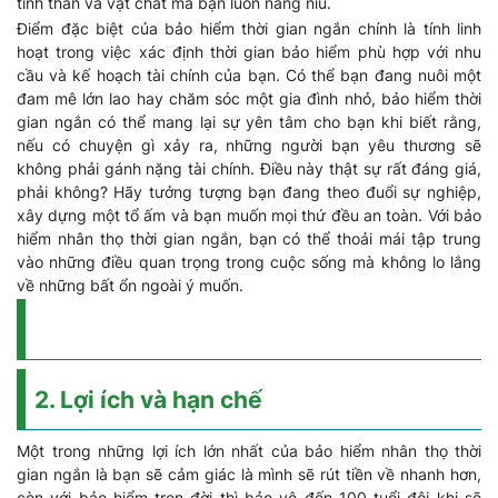
tinh thần và vật chất mà bạn luôn nâng niu.
Điểm đặc biệt của bảo hiểm thời gian ngắn chính là tính linh
hoạt trong việc xác định thời gian bảo hiểm phù hợp với nhu
cầu và kế hoạch tài chính của bạn. Có thể bạn đang nuôi một
đam mê lớn lao hay chăm sóc một gia đình nhỏ, bảo hiểm thời
gian ngắn có thể mang lại sự yên tâm cho bạn khi biết rằng,
nếu có chuyện gì xảy ra, những người bạn yêu thương sẽ
không phải gánh nặng tài chính. Điều này thật sự rất đáng giá,
phải không? Hãy tưởng tượng bạn đang theo đuổi sự nghiệp,
xây dựng một tổ ấm và bạn muốn mọi thứ đều an toàn. Với bảo
hiểm nhân thọ thời gian ngắn, bạn có thể thoải mái tập trung
vào những điều quan trọng trong cuộc sống mà không lo lắng
về những bất ổn ngoài ý muốn.
2. Lợi ích và hạn chế
Một trong những lợi ích lớn nhất của bảo hiểm nhân thọ thời
gian ngắn là bạn sẽ cảm giác là mình sẽ rút tiền về nhanh hơn,
còn với bảo hiểm trọn đời thì bảo vệ đến 100 tuổi đôi khi sẽ