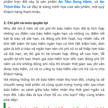
phẩm trọn đời này là sản phẩm
An Tâm Song Hành
, và
An
Thịnh Đầu Tư
và đây là bảng minh họa của sản phẩm, mời quý
Khách hàng tham khảo.
2. Chi phí và mức quyền lợi
Như đã nói ở trên về chi phí thì bảo hiểm trọn đời là tích hợp
những ưu điểm của bảo hiểm ngắn hạn và những ưu điểm nổi
bật là bảo vệ dài hạn. và đóng phí linh hoạt, tuy nhiên nếu về
tính tiết kiệm thì bảo hiểm ngắn hạn có tính tiết kiệm hơn, đơn
giản là bởi vì bảo vệ ngắn hạn nên chi phí rủi ro sẽ thấp hơn bảo
vệ dài hạn, do đó giá trị tài khoản hợp đồng sẽ cao hơn. Về
quyền lợi khi bạn tham gia bảo hiểm trọn đời, bạn đóng phí 25
năm và khi không đóng phí nữa thì khoản thời gian
sau đó
vẫn
được bảo hiểm, có rủi ro
cô
ng ty bảo hiểm vẫn chi trả rủi ro cho
Khách hàng.
Với những thông tin về bảo hiểm nhân thọ trọn đời,
chú
ng ta sẽ
chuyển sang một phần vô cùng quan trọng trong việc lựa chọn
bảo hiểm: so sánh giữa bảo hiểm nhân thọ thời gian ngắn và
trọn đời. Liệu đâu là lựa chọn tối ưu cho bạn? Hãy cùng khám
phá tiếp!