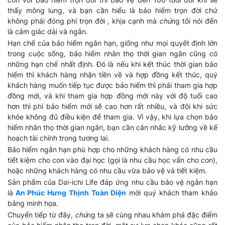
thấy mông lung, và bạn cần hiểu là bảo hiểm trọn đời chứ
không phải đóng phí trọn đời , khịa cạnh mà
chú
ng tôi nói đến
là cảm giác dài và ngắn.
Hạn chế của bảo hiểm ngắn hạn, giống như mọi quyết định lớn
trong cuộc sống, bảo hiểm nhân thọ thời gian ngắn cũng có
những hạn chế nhất định. Đó là nếu khi kết thúc thời gian bảo
hiểm thì khách hàng nhận tiền về và hợp đồng kết thúc, quý
khách hàng muốn tiếp tục được bảo hiểm thì phải tham gia hợp
đồng mới, và khi tham gia hợp đồng mới này với độ tuổi cao
hơn thì phí bảo hiểm mới sẽ cao hơn rất nhiều, và đôi khi sức
khỏe không đủ điều kiện để tham gia. Vì vậy, khi lựa chọn bảo
hiểm nhân thọ thời gian ngắn, bạn cần cân nhắc kỹ lưỡng về kế
hoạch tài chính trong tương lai.
Bảo hiểm ngắn hạn phù hợp cho những khách hàng có nhu cầu
tiết kiệm cho con vào đại học (gọi là nhu cầu học vấn cho con),
hoặc những khách hàng có nhu cầu vừa bảo vệ và tiết kiệm.
Sản phẩm của Dai-ichi Life đáp ứng nhu cầu bảo vệ ngắn hạn
là
An Phúc Hưng Thịnh Toàn Diện
mời quý khách tham khảo
bảng minh họa.
Chuyển tiếp từ đây,
chú
ng ta sẽ cùng nhau khám phá đặc điểm