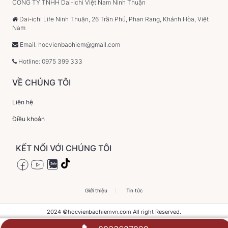
CÔNG TY TNHH Dai-ichi Việt Nam Ninh Thuận
Dai-ichi Life Ninh Thuận, 26 Trần Phú, Phan Rang, Khánh Hòa, Việt
Nam
Email: hocvienbaohiem@gmail.com
Hotline: 0975 399 333
VỀ CHÚNG TÔI
Liên hệ
Điều khoản
KẾT NỐI VỚI CHÚNG TÔI
Giới thiệu
Tin tức
2024 ©hocvienbaohiemvn.com All right Reserved.