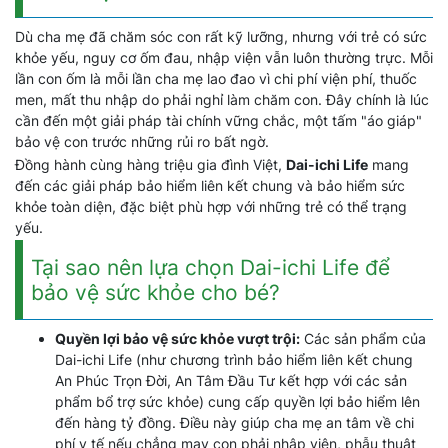
Dù cha mẹ đã chăm sóc con rất kỹ lưỡng, nhưng với trẻ có sức
khỏe yếu, nguy cơ ốm đau, nhập viện vẫn luôn thường trực. Mỗi
lần con ốm là mỗi lần cha mẹ lao đao vì chi phí viện phí, thuốc
men, mất thu nhập do phải nghỉ làm chăm con. Đây chính là lúc
cần đến một giải pháp tài chính vững chắc, một tấm "áo giáp"
bảo vệ con trước những rủi ro bất ngờ.
Đồng hành cùng hàng triệu gia đình Việt,
Dai-ichi Life
mang
đến các giải pháp bảo hiểm liên kết chung và bảo hiểm sức
khỏe toàn diện, đặc biệt phù hợp với những trẻ có thể trạng
yếu.
Tại sao nên lựa chọn Dai-ichi Life để
bảo vệ sức khỏe cho bé?
Quyền lợi bảo vệ sức khỏe vượt trội:
Các sản phẩm của
Dai-ichi Life (như chương trình bảo hiểm liên kết chung
An Phúc Trọn Đời, An Tâm Đầu Tư kết hợp với các sản
phẩm bổ trợ sức khỏe) cung cấp quyền lợi bảo hiểm lên
đến hàng tỷ đồng. Điều này giúp cha mẹ an tâm về chi
phí y tế nếu chẳng may con phải nhập viện, phẫu thuật