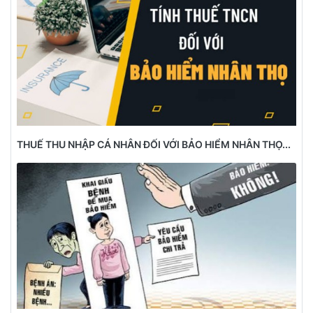
THUẾ THU NHẬP CÁ NHÂN ĐỐI VỚI BẢO HIỂM NHÂN THỌ...