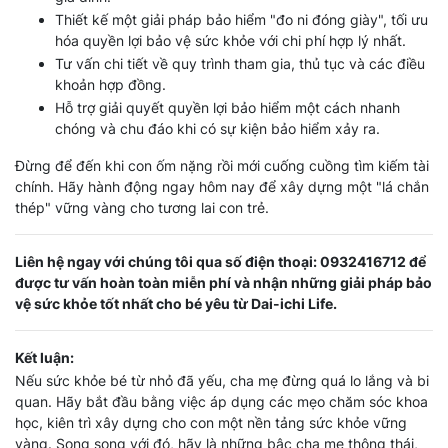
Thiết kế một giải pháp bảo hiểm "đo ni đóng giày", tối ưu
hóa quyền lợi bảo vệ sức khỏe với chi phí hợp lý nhất.
Tư vấn chi tiết về quy trình tham gia, thủ tục và các điều
khoản hợp đồng.
Hỗ trợ giải quyết quyền lợi bảo hiểm một cách nhanh
chóng và chu đáo khi có sự kiện bảo hiểm xảy ra.
Đừng để đến khi con ốm nặng rồi mới cuống cuồng tìm kiếm tài
chính. Hãy hành động ngay hôm nay để xây dựng một "lá chắn
thép" vững vàng cho tương lai con trẻ.
Liên hệ ngay với chúng tôi qua số điện thoại: 0932416712 để
được tư vấn hoàn toàn miễn phí và nhận những giải pháp bảo
vệ sức khỏe tốt nhất cho bé yêu từ Dai-ichi Life.
Kết luận:
Nếu sức khỏe bé từ nhỏ đã yếu, cha mẹ đừng quá lo lắng và bi
quan. Hãy bắt đầu bằng việc áp dụng các mẹo chăm sóc khoa
học, kiên trì xây dựng cho con một nền tảng sức khỏe vững
vàng. Song song với đó, hãy là những bậc cha mẹ thông thái,