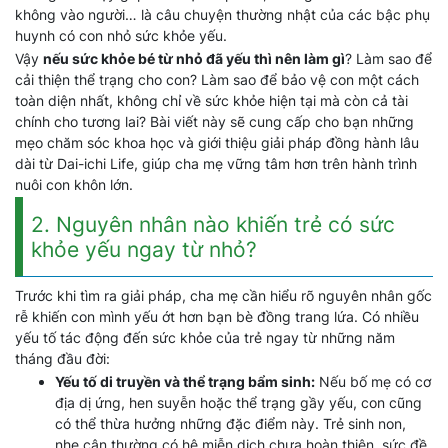
không vào người… là câu chuyện thường nhật của các bậc phụ
huynh có con nhỏ sức khỏe yếu.
Vậy
nếu sức khỏe bé từ nhỏ đã yếu thì nên làm gì
? Làm sao để
cải thiện thể trạng cho con? Làm sao để bảo vệ con một cách
toàn diện nhất, không chỉ về sức khỏe hiện tại mà còn cả tài
chính cho tương lai? Bài viết này sẽ cung cấp cho bạn những
mẹo chăm sóc khoa học và giới thiệu giải pháp đồng hành lâu
dài từ Dai-ichi Life, giúp cha mẹ vững tâm hơn trên hành trình
nuôi con khôn lớn.
2. Nguyên nhân nào khiến trẻ có sức
khỏe yếu ngay từ nhỏ?
Trước khi tìm ra giải pháp, cha mẹ cần hiểu rõ nguyên nhân gốc
rễ khiến con mình yếu ớt hơn bạn bè đồng trang lứa. Có nhiều
yếu tố tác động đến sức khỏe của trẻ ngay từ những năm
tháng đầu đời:
Yếu tố di truyền và thể trạng bẩm sinh:
Nếu bố mẹ có cơ
địa dị ứng, hen suyễn hoặc thể trạng gầy yếu, con cũng
có thể thừa hưởng những đặc điểm này. Trẻ sinh non,
nhẹ cân thường có hệ miễn dịch chưa hoàn thiện, sức đề