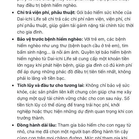
hay điều trị bệnh hiểm nghèo.
Chi trả viện phí, phẫu thuật:
Gói bảo hiểm sức khỏe của
Dai-ichi Life sẽ chi trả các chi phí nằm viện, viện phí, chi
phí phẫu thuật, giúp giảm tải gánh nặng tài chính tức thời
cho gia đình.
Bảo vệ trước bệnh hiểm nghèo:
Với trẻ em, các bệnh
hiểm nghèo như ung thư (bệnh bạch cầu ở trẻ em), tim
bẩm sinh nặng... là nỗi ám ảnh. Quyền lợi bảo hiểm bệnh
hiểm nghèo từ Dai-ichi Life sẽ cung cấp một khoản tiền
lớn ngay khi phát hiện bệnh, giúp gia đình có đủ kinh phí
để áp dụng những phác đồ điều trị tiên tiến nhất, không
phải lo lắng về tiền bạc.
Tích lũy và đầu tư cho tương lai:
Không chỉ bảo vệ sức
khỏe, các sản phẩm liên kết chung còn giúp cha mẹ xây
dựng một quỹ tài chính vững chắc cho con sau này. Số
tiền tích lũy có thể dùng để trang trải học phí, khởi
nghiệp hoặc thực hiện những dự định quan trọng khi con
trưởng thành.
Đồng hành dài lâu:
Tham gia bảo hiểm cho con ngay từ
nhỏ, cha mẹ đã chọn một người bạn đồng hành tin cậy
cùng con trên mọi chặng đường. Mức phí tham gia khi