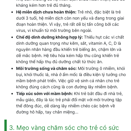
kháng kém hơn trẻ đủ tháng.
Hệ miễn dịch chưa hoàn thiện:
Trẻ nhỏ, đặc biệt là trẻ
dưới 3 tuổi, hệ miễn dịch còn non yếu và đang trong giai
đoạn hoàn thiện. Vì vậy, trẻ rất dễ bị tấn công bởi các
virus, vi khuẩn từ môi trường bên ngoài.
Chế độ dinh dưỡng không hợp lý:
Thiếu hụt các vi chất
dinh dưỡng quan trọng như kẽm, sắt, vitamin A, C, D là
nguyên nhân hàng đầu khiến trẻ biếng ăn, chậm lớn và
dễ mắc bệnh. Hệ tiêu hóa kém hấp thu cũng khiến trẻ
không thể hấp thụ đủ dưỡng chất từ thức ăn.
Môi trường sống và chăm sóc:
Môi trường ô nhiễm, khói
bụi, khói thuốc lá, nhà ở ẩm mốc là điều kiện lý tưởng cho
mầm bệnh phát triển. Việc giữ vệ sinh cá nhân cho trẻ
không đúng cách cũng là con đường lây nhiễm bệnh.
Tiếp xúc sớm với mầm bệnh:
Khi trẻ bắt đầu đi nhà trẻ,
mẫu giáo, đây là lúc trẻ phải đối mặt với môi trường tập
thể đông đúc, dễ dàng lây nhiễm chéo các bệnh về
đường hô hấp, tay chân miệng...
3. Mẹo vàng chăm sóc cho trẻ có sức