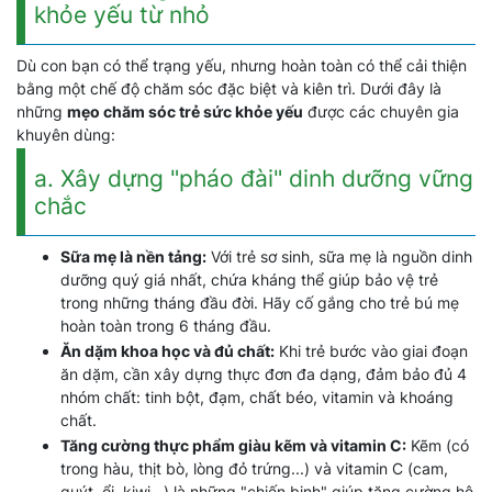
khỏe yếu từ nhỏ
Dù con bạn có thể trạng yếu, nhưng hoàn toàn có thể cải thiện
bằng một chế độ chăm sóc đặc biệt và kiên trì. Dưới đây là
những
mẹo chăm sóc trẻ sức khỏe yếu
được các chuyên gia
khuyên dùng:
a. Xây dựng "pháo đài" dinh dưỡng vững
chắc
Sữa mẹ là nền tảng:
Với trẻ sơ sinh, sữa mẹ là nguồn dinh
dưỡng quý giá nhất, chứa kháng thể giúp bảo vệ trẻ
trong những tháng đầu đời. Hãy cố gắng cho trẻ bú mẹ
hoàn toàn trong 6 tháng đầu.
Ăn dặm khoa học và đủ chất:
Khi trẻ bước vào giai đoạn
ăn dặm, cần xây dựng thực đơn đa dạng, đảm bảo đủ 4
nhóm chất: tinh bột, đạm, chất béo, vitamin và khoáng
chất.
Tăng cường thực phẩm giàu kẽm và vitamin C:
Kẽm (có
trong hàu, thịt bò, lòng đỏ trứng...) và vitamin C (cam,
quýt, ổi, kiwi...) là những "chiến binh" giúp tăng cường hệ