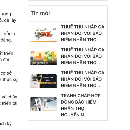
Tin mới
 xương
ỏ, dễ lây
THUẾ THU NHẬP CÁ
NHÂN ĐỐI VỚI BẢO
, nỗi lo
HIỂM NHÂN THỌ...
 dàng.
THUẾ THU NHẬP CÁ
t triển
NHÂN ĐỐI VỚI BẢO
à đời
HIỂM NHÂN THỌ...
THUẾ THU NHẬP CÁ
 cơ sở
NHÂN ĐỐI VỚI BẢO
à thực sự
HIỂM NHÂN THỌ...
TRANH CHẤP HỢP
u và chăm
ĐỒNG BẢO HIỂM
triển tài
NHÂN THỌ:
NGUYÊN N...
ạch kỹ