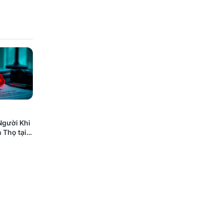
Người Khi
 Thọ tại
 Nào Cũng