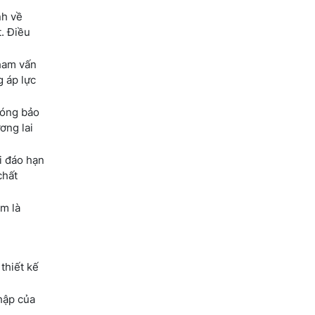
nh về
t. Điều
ham vấn
g áp lực
đóng bảo
ơng lai
i đáo hạn
chất
ểm là
thiết kế
hập của