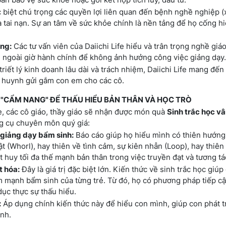
 biệt chú trọng các quyền lợi liên quan đến bệnh nghề nghiệp 
tai nạn. Sự an tâm về sức khỏe chính là nền tảng để họ cống hi
ọng:
Các tư vấn viên của Daiichi Life hiểu và trân trọng nghề giáo
ẹn ngoài giờ hành chính để không ảnh hưởng công việc giảng dạy.
triết lý kinh doanh lâu dài và trách nhiệm, Daiichi Life mang đến 
ụ huynh gửi gắm con em cho các cô.
- "CẨM NANG" ĐỂ THẤU HIỂU BẢN THÂN VÀ HỌC TRÒ
fe, các cô giáo, thầy giáo sẽ nhận được món quà
Sinh trắc học vâ
ng cụ chuyên môn quý giá:
giảng dạy bẩm sinh:
Báo cáo giúp họ hiểu mình có thiên hướng
t (Whorl), hay thiên về tình cảm, sự kiên nhẫn (Loop), hay thiên
t huy tối đa thế mạnh bản thân trong việc truyền đạt và tương tác
t hóa:
Đây là giá trị đặc biệt lớn. Kiến thức về sinh trắc học giúp
ểm mạnh bẩm sinh của từng trẻ. Từ đó, họ có phương pháp tiếp cậ
dục thực sự thấu hiểu.
:
Áp dụng chính kiến thức này để hiểu con mình, giúp con phát t
ình.