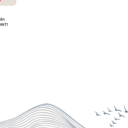
dân
HNT!