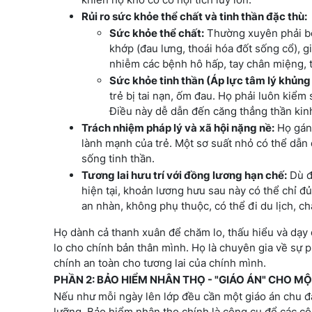
Rủi ro sức khỏe thể chất và tinh thần đặc thù:
Sức khỏe thể chất:
Thường xuyên phải bế
khớp (đau lưng, thoái hóa đốt sống cổ), g
nhiễm các bệnh hô hấp, tay chân miệng, t
Sức khỏe tinh thần (Áp lực tâm lý khủng
trẻ bị tai nạn, ốm đau. Họ phải luôn kiểm
Điều này dễ dẫn đến căng thẳng thần kinh
Trách nhiệm pháp lý và xã hội nặng nề:
Họ gánh
lành mạnh của trẻ. Một sơ suất nhỏ có thể dẫn
sống tinh thần.
Tương lai hưu trí với đồng lương hạn chế:
Dù đ
hiện tại, khoản lương hưu sau này có thể chỉ đ
an nhàn, không phụ thuộc, có thể đi du lịch, 
Họ dành cả thanh xuân để chăm lo, thấu hiểu và dạy 
lo cho chính bản thân mình. Họ là chuyên gia về sự ph
chính an toàn cho tương lai của chính mình.
PHẦN 2: BẢO HIỂM NHÂN THỌ - "GIÁO ÁN" CHO M
Nếu như mỗi ngày lên lớp đều cần một giáo án chu đá
lưỡng. Bảo hiểm nhân thọ chính là công cụ để các cô