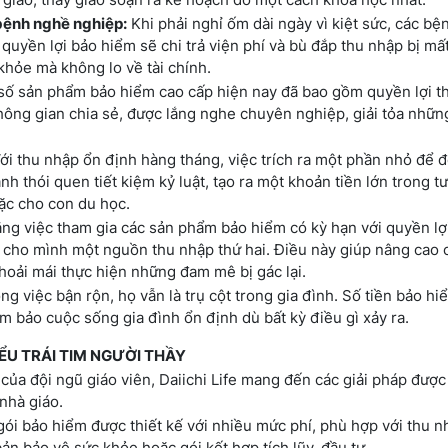
bệnh nghề nghiệp:
Khi phải nghỉ ốm dài ngày vì kiệt sức, các bệ
uyền lợi bảo hiểm sẽ chi trả viện phí và bù đắp thu nhập bị mấ
khỏe mà không lo về tài chính.
ố sản phẩm bảo hiểm cao cấp hiện nay đã bao gồm quyền lợi t
không gian chia sẻ, được lắng nghe chuyên nghiệp, giải tỏa nhữn
ới thu nhập ổn định hàng tháng, việc trích ra một phần nhỏ để 
ành thói quen tiết kiệm kỷ luật, tạo ra một khoản tiền lớn trong tư
ặc cho con du học.
ng việc tham gia các sản phẩm bảo hiểm có kỳ hạn với quyền lợ
ạo cho mình một nguồn thu nhập thứ hai. Điều này giúp nâng cao 
thoải mái thực hiện những đam mê bị gác lại.
g việc bận rộn, họ vẫn là trụ cột trong gia đình. Số tiền bảo hi
 bảo cuộc sống gia đình ổn định dù bất kỳ điều gì xảy ra.
HIỂU TRÁI TIM NGƯỜI THẦY
của đội ngũ giáo viên, Daiichi Life mang đến các giải pháp được 
nhà giáo.
ói bảo hiểm được thiết kế với nhiều mức phí, phù hợp với thu n
ản bảo vệ sức khỏe hoặc gói kết hợp tích lũy, đầu tư.