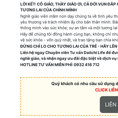
LỜI KẾT: CÔ GIÁO, THẦY GIÁO ƠI, CẢ ĐỜI VUN Đ
TƯƠNG LAI CỦA CHÍNH MÌNH
Nghề giáo viên mầm non dạy chúng ta về tình yêu th
yêu thương và trách nhiệm ấy cho bản thân mình. Bảo
thông minh vào sức khỏe, sự an tâm và một tương lai
Hãy để chúng tôi đồng hành cùng bạn, không chỉ như
vệ sức khỏe - vốn quý nhất, và trao tặng bạn chìa k
ĐỪNG CHỈ LO CHO TƯƠNG LAI CỦA TRẺ - HÃY LÊ
Liên hệ ngay Chuyên viên Tư vấn Daiichi Life để đượ
nghề giáo, và nhận ngay ưu đãi đặc biệt về dịch vụ 
HOTLINE TƯ VẤN MIỄN PHÍ: 0932 416 712
Quý khách có nhu cầu sử dụng dị
CLICK LIÊ
LIÊN