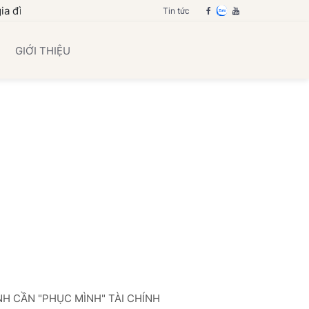
ạn
Tin tức
GIỚI THIỆU
NH CẦN "PHỤC MÌNH" TÀI CHÍNH