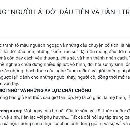
 "NGƯỜI LÁI ĐÒ" ĐẦU TIÊN VÀ HÀNH TR
bức tranh tô màu nguệch ngoạc và những câu chuyện cổ tích, là h
 lái đò" đầu tiên, những "kiến trúc sư" đặt nền móng đầu đời c
ố mà còn dạy cách yêu thương, chia sẻ, và hình thành nhân cách.
hề nghiệp chứa đựng nhiều áp lực vô hình, đòi hỏi sự hy sinh lớ
sâu sắc những thách thức của nghề "ươm mầm" và giới thiệu giải 
ngược lại" dành cho những người thầy, người cô, đồng thời mở r
c vân tay.
 GIỚI NHỎ" VÀ NHỮNG ÁP LỰC CHẤT CHỒNG
g bao giờ kết thúc sau giờ tan lớp. Họ là cô giáo, là mẹ hiền, là
tương xứng:
Một ngày của họ bắt đầu từ sớm và kết thúc muộn: đ
vệ sinh, liên lạc với phụ huynh... Tất cả đòi hỏi sự tập trung ca
ủa xã hội. Lương chưa thực sự phản ánh đúng giá trị và sự vất vả