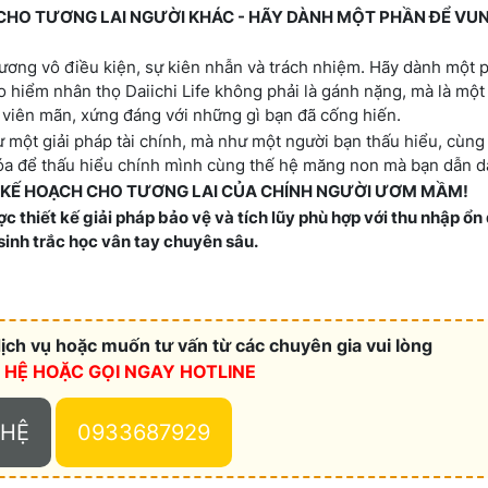
ẮP CHO TƯƠNG LAI NGƯỜI KHÁC - HÃY DÀNH MỘT PHẦN ĐỂ VU
ương vô điều kiện, sự kiên nhẫn và trách nhiệm. Hãy dành một p
 hiểm nhân thọ Daiichi Life không phải là gánh nặng, mà là một
 viên mãn, xứng đáng với những gì bạn đã cống hiến.
 một giải pháp tài chính, mà như một người bạn thấu hiểu, cùng
hóa để thấu hiểu chính mình cùng thế hệ măng non mà bạn dẫn d
N KẾ HOẠCH CHO TƯƠNG LAI CỦA CHÍNH NGƯỜI ƯƠM MẦM!
c thiết kế giải pháp bảo vệ và tích lũy phù hợp với thu nhập ổn
sinh trắc học vân tay chuyên sâu.
ch vụ hoặc muốn tư vấn từ các chuyên gia vui lòng
N HỆ HOẶC
GỌI NGAY HOTLINE
 HỆ
0933687929