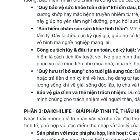
"Quỹ bảo vệ sức khỏe toàn diện" khi ốm đau, 
xương khớp hay mắc bệnh truyền nhiễm từ trẻ, q
này giúp họ yên tâm nghỉ dưỡng, phục hồi sức 
"Bảo hiểm chăm sóc sức khỏe tinh thần":
Một s
tâm lý. Đây là điều cực kỳ quý giá, giúp họ có 
vô hình mà nghề nghiệp mang lại.
Công cụ tích lũy & đầu tư an toàn, có kỷ luật:
V
hiểm là cách tích lũy tuyệt vời. Nó giúp hình th
phục vụ các mục tiêu như mua nhà, mua xe, ho
"Quỹ hưu trí bổ sung" cho tuổi già sung túc:
Bằ
hoặc trả tiền định kỳ khi về hưu, họ đang tự t
lượng sống khi về già, sống độc lập, tự chủ và 
Bảo vệ gia đình và thể hiện trách nhiệm:
Dù côn
minh chứng cho trách nhiệm với người thân, đảm
PHẦN 3: DAIICHI LIFE - GIẢI PHÁP TINH TẾ, THẤU 
Nhận thấy những giá trị nhân văn và nhu cầu đặc thù 
tinh tế, phù hợp với đặc điểm thu nhập và tâm lý của 
Sản phẩm với mức phí phù hợp, linh hoạt:
Các g
giáo viên mầm non. Họ có thể lựa chọn gói cơ b