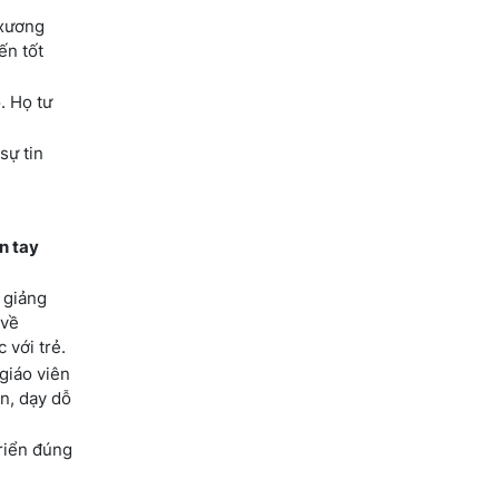
(xương
ến tốt
. Họ tư
sự tin
n tay
 giảng
 về
 với trẻ.
 giáo viên
n, dạy dỗ
riển đúng