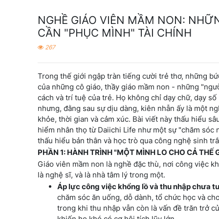
NGHỀ GIÁO VIÊN MẦM NON: NHỮNG
CẦN "PHỤC MÌNH" TÀI CHÍNH
267
Trong thế giới ngập tràn tiếng cười trẻ thơ, những 
của những cô giáo, thầy giáo mầm non - những "người
cách và trí tuệ của trẻ. Họ không chỉ dạy chữ, dạy s
nhưng, đằng sau sự dịu dàng, kiên nhẫn ấy là một ng
khỏe, thời gian và cảm xúc. Bài viết này thấu hiểu 
hiểm nhân thọ từ Daiichi Life như một sự "chăm sóc 
thấu hiểu bản thân và học trò qua công nghệ sinh trắ
PHẦN 1: HÀNH TRÌNH "MỘT MÌNH LO CHO CẢ THẾ
Giáo viên mầm non là nghề đặc thù, nơi công việc khôn
là nghệ sĩ, và là nhà tâm lý trong một.
Áp lực công việc khổng lồ và thu nhập chưa 
chăm sóc ăn uống, dỗ dành, tổ chức học và chơi, 
trong khi thu nhập vẫn còn là vấn đề trăn trở c
khiến họ khó có cơ hội tích lũy lớn.