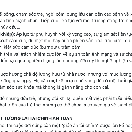
 bồng, chăm sóc trẻ, ngồi xổm, đứng lâu dẫn đến các bệnh về
iãn tĩnh mạch chân. Tiếp xúc liên tục với môi trường đông trẻ nh
hủy đậu...
 khiếp):
Áp lực từ phụ huynh với kỳ vọng cao, sự giám sát liên tục
 soát cảm xúc, dù mệt mỏi hay buồn phiền vẫn phải tươi cười, dịu
, kiệt sức cảm xúc (burnout), trầm cảm.
 trên vai trách nhiệm cực lớn về sự an toàn tính mạng và sự phá
 đến hậu quả nghiêm trọng, ảnh hưởng đến uy tín nghề nghiệp v
ược hưởng chế độ lương hưu từ nhà nước, nhưng với mức lương
ủ sống qua ngày. Họ cần một kế hoạch bổ sung để có một tuổi gi
chăm sóc sức khỏe mà không là gánh nặng cho con cái.
dỗ những đứa trẻ, nhưng đôi khi lại quên mất việc phải thấu hiể
át triển của trẻ thơ, nhưng có thể chưa là chuyên gia về sự phát 
ỘT TƯƠNG LAI TÀI CHÍNH AN TOÀN
o, thì cuộc đời cũng cần một "giáo án tài chính" được lên kế ho
 giáo, thầy giáo soạn ra kế hoạch đó một cách khoa học nhất.