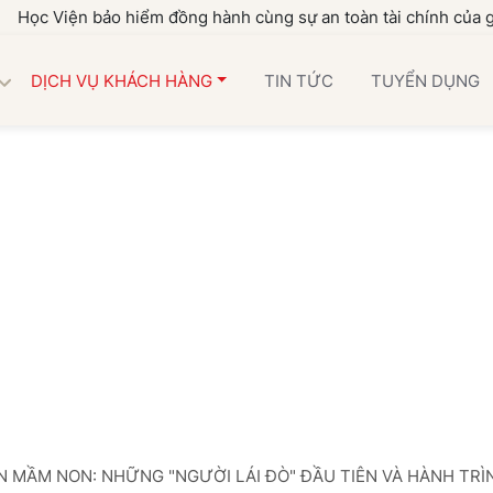
n bảo hiểm đồng hành cùng sự an toàn tài chính của gia đình b
DỊCH VỤ KHÁCH HÀNG
TIN TỨC
TUYỂN DỤNG
N MẦM NON: NHỮNG "NGƯỜI LÁI ĐÒ" ĐẦU TIÊN VÀ HÀNH TRÌ