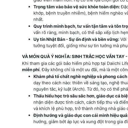
Trọng tâm vào bảo vệ sức khỏe toàn diện:
Đặc
khớp, bệnh truyền nhiễm), bệnh hiểm nghèo và 
nhất.
Quy trình minh bạch, tư vấn tận tâm và tôn tr
vấn rõ ràng, minh bạch, có thể sắp xếp lịch h
Uy tín Nhật Bản - Sự ổn định và bền vững:
Với 
tưởng tuyệt đối, giống như sự tin tưởng mà ph
VÀ MÓN QUÀ Ý NGHĨA: SINH TRẮC HỌC VÂN TAY 
Khi tham gia các gói bảo hiểm phù hợp tại Daiichi Li
miễn phí
. Đây không chỉ là một ưu đãi, mà là một cô
Khám phá tố chất nghề nghiệp và phong cách 
dạy theo cách nào: thiên về sáng tạo, nghệ thuậ
nguyên tắc, kỷ luật (Arch). Từ đó, họ có thể phá
Thấu hiểu học trò sâu sắc hơn, giáo dục cá biệ
nhận diện được tính cách, cách tiếp thu và đi
và khích lệ phù hợp, trở thành những nhà giáo 
Định hướng và giáo dục con cái mình hiệu quả
hướng, giảm bớt áp lực và xung đột trong gia đ