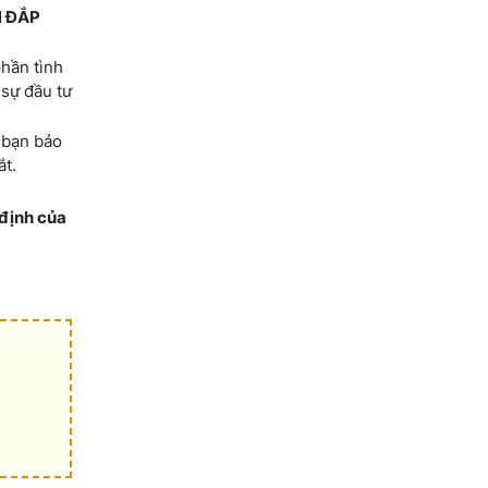
N ĐẮP
hần tình
 sự đầu tư
 bạn bảo
ắt.
 định của