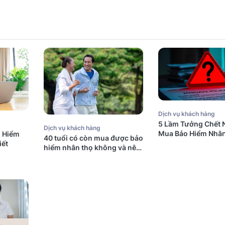
Dịch vụ khách hàng
5 Lầm Tưởng Chết 
Dịch vụ khách hàng
Mua Bảo Hiểm Nhân
o Hiểm
40 tuổi có còn mua được bảo
Úc (Mà Người Việt
iết
hiểm nhân thọ không và nên
Mắc Phải)
mua bảo hiểm gì?