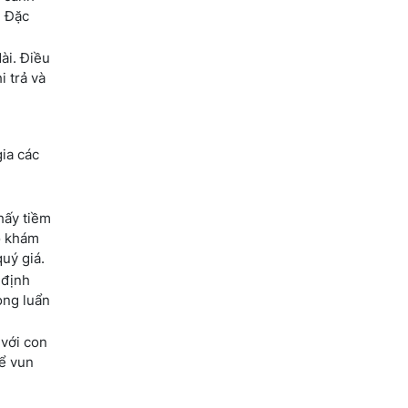
. Đặc
ài. Điều
 trả và
gia các
hấy tiềm
họ khám
uý giá.
 định
òng luẩn
 với con
ể vun