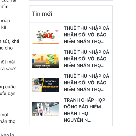
kiếm
Tin mới
 hoàn
ó kế
THUẾ THU NHẬP CÁ
NHÂN ĐỐI VỚI BẢO
m sút, khả
HIỂM NHÂN THỌ...
ào cho
THUẾ THU NHẬP CÁ
NHÂN ĐỐI VỚI BẢO
một mái
HIỂM NHÂN THỌ...
 ra sao?
THUẾ THU NHẬP CÁ
NHÂN ĐỐI VỚI BẢO
ông cuộc
HIỂM NHÂN THỌ...
ười bạn
TRANH CHẤP HỢP
ĐỒNG BẢO HIỂM
NHÂN THỌ:
 một
NGUYÊN N...
nhân thọ
t khoản