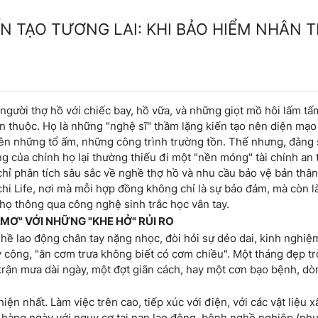
N TẠO TƯƠNG LAI: KHI BẢO HIỂM NHÂN 
gười thợ hồ với chiếc bay, hồ vữa, và những giọt mồ hôi lấm tấ
en thuộc. Họ là những "nghệ sĩ" thầm lặng kiến tạo nên diện mạo
 lên những tổ ấm, những công trình trường tồn. Thế nhưng, đằng
 của chính họ lại thường thiếu đi một "nền móng" tài chính an 
 chỉ phân tích sâu sắc về nghề thợ hồ và nhu cầu bảo vệ bản thâ
chi Life, nơi mà mỗi hợp đồng không chỉ là sự bảo đảm, mà còn l
 họ thông qua công nghệ sinh trắc học vân tay.
MƠ" VỚI NHỮNG "KHE HỞ" RỦI RO
nghề lao động chân tay nặng nhọc, đòi hỏi sự dẻo dai, kinh nghiệ
 công, "ăn cơm trưa không biết có cơm chiều". Một tháng đẹp tr
 trận mưa dài ngày, một đợt giãn cách, hay một cơn bạo bệnh, dò
hiện nhất. Làm việc trên cao, tiếp xúc với điện, với các vật liệu 
t hàng ngày với nguy cơ tai nạn lao động, bệnh nghề nghiệp (nh