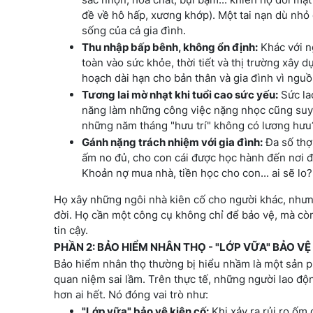
đề về hô hấp, xương khớp). Một tai nạn dù nhỏ
sống của cả gia đình.
Thu nhập bấp bênh, không ổn định:
Khác với n
toàn vào sức khỏe, thời tiết và thị trường xây 
hoạch dài hạn cho bản thân và gia đình vì ngu
Tương lai mờ nhạt khi tuổi cao sức yếu:
Sức lao
năng làm những công việc nặng nhọc cũng suy 
những năm tháng "hưu trí" không có lương hưu
Gánh nặng trách nhiệm với gia đình:
Đa số thợ 
ấm no đủ, cho con cái được học hành đến nơi đế
Khoản nợ mua nhà, tiền học cho con... ai sẽ lo?
Họ xây những ngôi nhà kiên cố cho người khác, nhưng 
đời. Họ cần một công cụ không chỉ để bảo vệ, mà cò
tin cậy.
PHẦN 2: BẢO HIỂM NHÂN THỌ - "LỚP VỮA" BẢO VỆ
Bảo hiểm nhân thọ thường bị hiểu nhầm là một sản ph
quan niệm sai lầm. Trên thực tế, những người lao độ
hơn ai hết. Nó đóng vai trò như:
"Lớp vữa" bảo vệ kiên cố:
Khi xảy ra rủi ro ốm