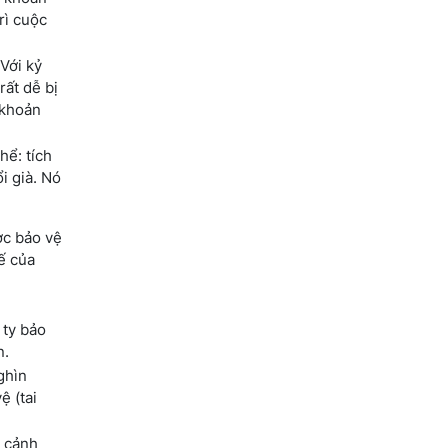
rì cuộc
Với kỷ
rất dễ bị
 khoản
hể: tích
i già. Nó
ợc bảo vệ
ế của
 ty bảo
n.
ghìn
ệ (tai
n cảnh