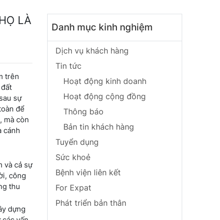
THỌ LÀ
Danh mục kinh nghiệm
Dịch vụ khách hàng
Tin tức
m trên
Hoạt động kinh doanh
 đất
Hoạt động cộng đồng
 sau sự
toàn để
Thông báo
n, mà còn
Bản tin khách hàng
à cánh
Tuyển dụng
Sức khoẻ
m và cả sự
Bệnh viện liên kết
ời, công
ng thu
For Expat
Phát triển bản thân
xây dựng
ư các vấn