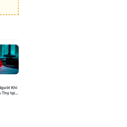
Người Khi
 Thọ tại
 Nào Cũng