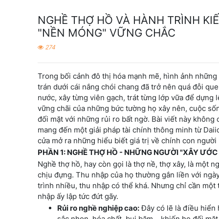
NGHỀ THỢ HỒ VÀ HÀNH TRÌNH KIẾ
"NỀN MÓNG" VỮNG CHẮC
274
Trong bối cảnh đô thị hóa mạnh mẽ, hình ảnh những n
trán dưới cái nắng chói chang đã trở nên quá đỗi qu
nước, xây từng viên gạch, trát từng lớp vữa để dựng
vững chãi của những bức tường họ xây nên, cuộc sống
đối mặt với những rủi ro bất ngờ. Bài viết này không
mang đến một giải pháp tài chính thông minh từ Daii
cửa mở ra những hiểu biết giá trị về chính con người
PHẦN 1: NGHỀ THỢ HỒ - NHỮNG NGƯỜI "XÂY ƯỚC 
Nghề thợ hồ, hay còn gọi là thợ nề, thợ xây, là một 
chịu đựng. Thu nhập của họ thường gắn liền với ngày
trình nhiều, thu nhập có thể khá. Nhưng chỉ cần một
nhập ấy lập tức đứt gãy.
Rủi ro nghề nghiệp cao:
Đây có lẽ là điều hiển 
sắc nhọn, hóa chất, bụi bặm... khiến họ đối mặ