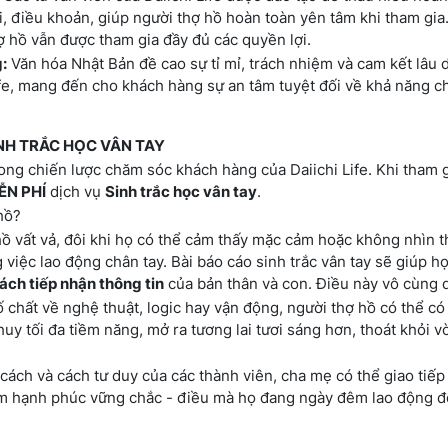
ợi, điều khoản, giúp người thợ hồ hoàn toàn yên tâm khi tham gia
ợ hồ vẫn được tham gia đầy đủ các quyền lợi.
g:
Văn hóa Nhật Bản đề cao sự tỉ mỉ, trách nhiệm và cam kết lâu d
fe, mang đến cho khách hàng sự an tâm tuyệt đối về khả năng chi
INH TRẮC HỌC VÂN TAY
ong chiến lược chăm sóc khách hàng của Daiichi Life. Khi tham 
ỄN PHÍ
dịch vụ
Sinh trắc học vân tay
.
hồ?
ồ vất vả, đôi khi họ có thể cảm thấy mặc cảm hoặc không nhìn t
việc lao động chân tay. Bài báo cáo sinh trắc vân tay sẽ giúp 
ách tiếp nhận thông tin
của bản thân và con. Điều này vô cùng q
 chất về nghệ thuật, logic hay vận động, người thợ hồ có thể có
uy tối đa tiềm năng, mở ra tương lai tươi sáng hơn, thoát khỏi v
cách và cách tư duy của các thành viên, cha mẹ có thể giao tiếp
 ấm hạnh phúc vững chắc - điều mà họ đang ngày đêm lao động đ