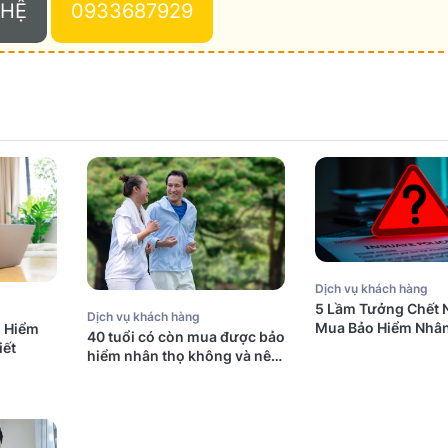
 HỆ
0933687929
Dịch vụ khách hàng
5 Lầm Tưởng Chết 
Dịch vụ khách hàng
Mua Bảo Hiểm Nhân
o Hiểm
40 tuổi có còn mua được bảo
Úc (Mà Người Việt
iết
hiểm nhân thọ không và nên
Mắc Phải)
mua bảo hiểm gì?