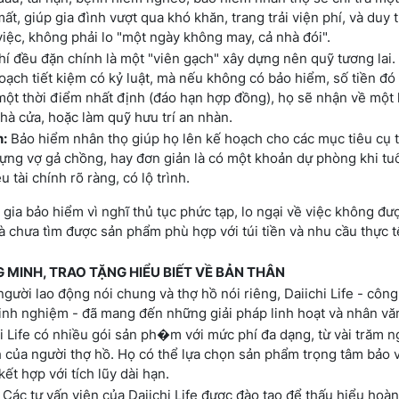
mất, giúp gia đình vượt qua khó khăn, trang trải viện phí, và duy t
iệc, không phải lo "một ngày không may, cả nhà đói".
í đều đặn chính là một "viên gạch" xây dựng nên quỹ tương lai. 
ạch tiết kiệm có kỷ luật, mà nếu không có bảo hiểm, số tiền đó 
 một thời điểm nhất định (đáo hạn hợp đồng), họ sẽ nhận về một
hà cửa, hoặc làm quỹ hưu trí an nhàn.
n:
Bảo hiểm nhân thọ giúp họ lên kế hoạch cho các mục tiêu cụ t
dựng vợ gả chồng, hay đơn giản là có một khoản dự phòng khi tuổ
ài chính rõ ràng, có lộ trình.
 gia bảo hiểm vì nghĩ thủ tục phức tạp, lo ngại về việc không đư
à chưa tìm được sản phẩm phù hợp với túi tiền và nhu cầu thực t
NG MINH, TRAO TẶNG HIỂU BIẾT VỀ BẢN THÂN
ười lao động nói chung và thợ hồ nói riêng, Daiichi Life - công
nh nghiệm - đã mang đến những giải pháp linh hoạt và nhân vă
i Life có nhiều gói sản ph�m với mức phí đa dạng, từ vài trăm n
 của người thợ hồ. Họ có thể lựa chọn sản phẩm trọng tâm bảo v
ết hợp với tích lũy dài hạn.
Các tư vấn viên của Daiichi Life được đào tạo để thấu hiểu hoà