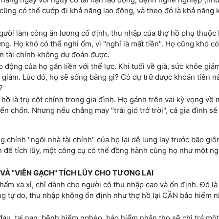
 cũng có thể cướp đi khả năng lao động, và theo đó là khả năng 
gười làm công ăn lương cố định, thu nhập của thợ hồ phụ thuộc
dựng. Họ khó có thể nghỉ ốm, vì "nghỉ là mất tiền". Họ cũng khó c
ồn tài chính không dự đoán được.
 động của họ gắn liền với thể lực. Khi tuổi về già, sức khỏe giả
giảm. Lúc đó, họ sẽ sống bằng gì? Có dự trữ được khoản tiền n
?
hồ là trụ cột chính trong gia đình. Họ gánh trên vai kỳ vọng về 
n chốn. Nhưng nếu chẳng may "trái gió trở trời", cả gia đình sẽ
chính "ngôi nhà tài chính" của họ lại dễ lung lay trước bão gi
n để tích lũy, một công cụ có thể đồng hành cùng họ như một ng
 VÀ "VIÊN GẠCH" TÍCH LŨY CHO TƯƠNG LAI
ẩm xa xỉ, chỉ dành cho người có thu nhập cao và ổn định. Đó là
ng tự do, thu nhập không ổn định như thợ hồ lại CẦN bảo hiểm 
 đau, tai nạn, bệnh hiểm nghèo, bảo hiểm nhân thọ sẽ chi trả mộ