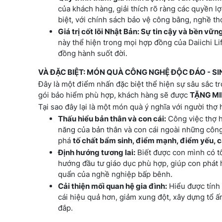
của khách hàng, giải thích rõ ràng các quyền l
biệt, với chính sách bảo vệ công bằng, nghề th
Giá trị cốt lõi Nhật Bản: Sự tin cậy và bền vữn
này thể hiện trong mọi hợp đồng của Daiichi Li
đồng hành suốt đời.
VÀ ĐẶC BIỆT: MÓN QUÀ CÔNG NGHỆ ĐỘC ĐÁO - S
Đây là một điểm nhấn đặc biệt thể hiện sự sâu sắc tr
gói bảo hiểm phù hợp, khách hàng sẽ được
TẶNG MI
Tại sao đây lại là một món quà ý nghĩa với người thợ 
Thấu hiểu bản thân và con cái:
Công việc thợ h
năng của bản thân và con cái ngoài những công 
phá
tố chất bẩm sinh, điểm mạnh, điểm yếu, c
Định hướng tương lai:
Biết được con mình có tố
hướng đầu tư giáo dục phù hợp, giúp con phát h
quẩn của nghề nghiệp bấp bênh.
Cải thiện mối quan hệ gia đình:
Hiểu được tính 
cái hiệu quả hơn, giảm xung đột, xây dựng tổ
đắp.