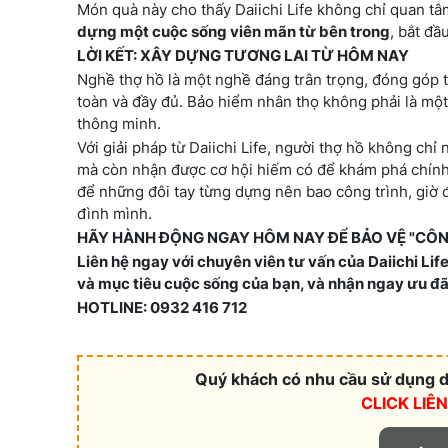
Món quà này cho thấy Daiichi Life không chỉ quan t
dựng một cuộc sống viên mãn từ bên trong
, bắt đầ
LỜI KẾT: XÂY DỰNG TƯƠNG LAI TỪ HÔM NAY
Nghề thợ hồ là một nghề đáng trân trọng, đóng góp t
toàn và đầy đủ. Bảo hiểm nhân thọ không phải là một g
thông minh.
Với giải pháp từ Daiichi Life, người thợ hồ không chỉ
mà còn nhận được cơ hội hiếm có để khám phá chính b
để những đôi tay từng dựng nên bao công trình, giờ đ
đình mình.
HÃY HÀNH ĐỘNG NGAY HÔM NAY ĐỂ BẢO VỆ "CÔNG 
Liên hệ ngay với chuyên viên tư vấn của Daiichi Lif
và mục tiêu cuộc sống của bạn, và nhận ngay ưu đãi 
HOTLINE: 0932 416 712
Quý khách có nhu cầu sử dụng dị
CLICK LIÊ