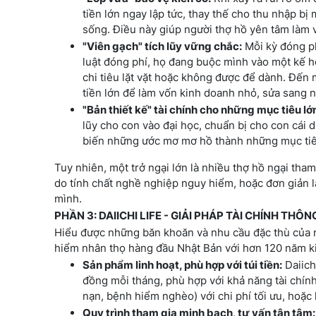
tiền lớn ngay lập tức, thay thế cho thu nhập bị 
sống. Điều này giúp người thợ hồ yên tâm làm v
"Viên gạch" tích lũy vững chắc:
Mỗi kỳ đóng ph
luật đóng phí, họ đang buộc mình vào một kế ho
chi tiêu lặt vặt hoặc không được để dành. Đến
tiền lớn để làm vốn kinh doanh nhỏ, sửa sang n
"Bản thiết kế" tài chính cho những mục tiêu lớ
lũy cho con vào đại học, chuẩn bị cho con cái 
biến những ước mơ mơ hồ thành những mục tiêu t
Tuy nhiên, một trở ngại lớn là nhiều thợ hồ ngại tham
do tính chất nghề nghiệp nguy hiểm, hoặc đơn giản l
mình.
PHẦN 3: DAIICHI LIFE - GIẢI PHÁP TÀI CHÍNH THÔ
Hiểu được những băn khoăn và nhu cầu đặc thù của ng
hiểm nhân thọ hàng đầu Nhật Bản với hơn 120 năm ki
Sản phẩm linh hoạt, phù hợp với túi tiền:
Daiich
đồng mỗi tháng, phù hợp với khả năng tài chính
nạn, bệnh hiểm nghèo) với chi phí tối ưu, hoặc k
Quy trình tham gia minh bạch, tư vấn tận tâm: