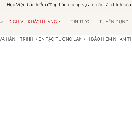
ện bảo hiểm đồng hành cùng sự an toàn tài chính của gia đình 
DỊCH VỤ KHÁCH HÀNG
TIN TỨC
TUYỂN DỤNG
VÀ HÀNH TRÌNH KIẾN TẠO TƯƠNG LAI: KHI BẢO HIỂM NHÂN 