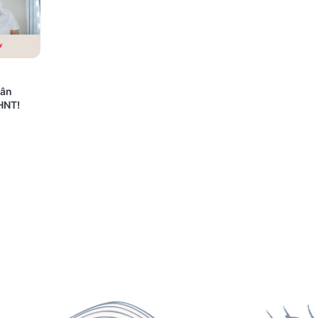
dân
HNT!