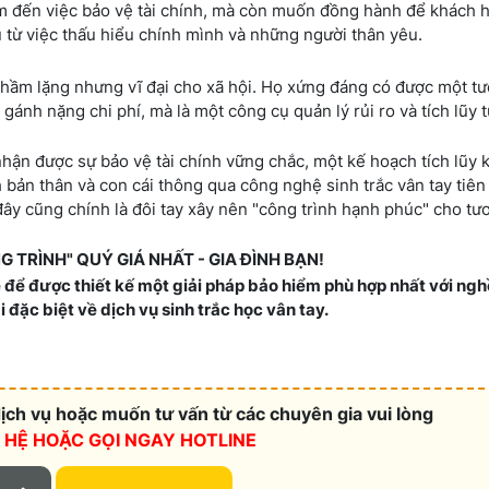
âm đến việc bảo vệ tài chính, mà còn muốn đồng hành để khách
u từ việc thấu hiểu chính mình và những người thân yêu.
hầm lặng nhưng vĩ đại cho xã hội. Họ xứng đáng có được một tư
ánh nặng chi phí, mà là một công cụ quản lý rủi ro và tích lũy t
 nhận được sự bảo vệ tài chính vững chắc, một kế hoạch tích lũy k
ản thân và con cái thông qua công nghệ sinh trắc vân tay tiên 
ây cũng chính là đôi tay xây nên "công trình hạnh phúc" cho tươ
TRÌNH" QUÝ GIÁ NHẤT - GIA ĐÌNH BẠN!
e để được thiết kế một giải pháp bảo hiểm phù hợp nhất với ng
đặc biệt về dịch vụ sinh trắc học vân tay.
ch vụ hoặc muốn tư vấn từ các chuyên gia vui lòng
N HỆ HOẶC
GỌI NGAY HOTLINE