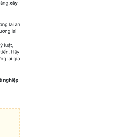
 hàng
xây
ơng lai an
ương lai
ỷ luật,
tiến. Hãy
ng lai gia
hề nghiệp