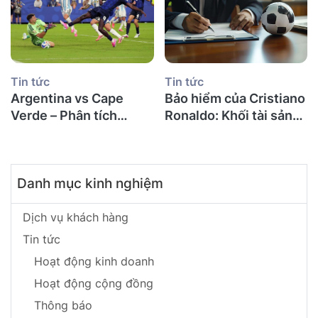
Tin tức
Tin tức
Argentina vs Cape
Bảo hiểm của Cristiano
Verde – Phân tích
Ronaldo: Khối tài sản
chuyên sâu và dự đoán
khổng lồ được bảo vệ
kết quả trận đấu vòng
như thế nào?
32 đội World Cup 2026
Danh mục kinh nghiệm
Copy
Dịch vụ khách hàng
Tin tức
Hoạt động kinh doanh
Hoạt động cộng đồng
Thông báo