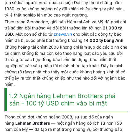
lịch sử loài người, vượt qua cả cuộc Đại suy thoái những năm
1930, cuộc khủng hoảng này đã khiến nhiều công ty phá sản,
tỷ lệ thất nghiệp lên mức cao ngất ngưởng.
Theo trang Zerohedge, giới bảo hiểm tại Anh và Mỹ đã phải chi
trả số tiền bồi thường và đòi bồi thường lên tới hơn
21.000 tỷ
USD
. Một con số khác từ
znews.vn
cho biết các công ty bảo
hiểm đã bị buộc phải bồi thường khoảng
14.000 tỷ bảng Anh
.
Khủng hoảng tài chính 2008 không chỉ làm sụp đổ các định chế
tài chính khổng lồ mà còn kéo theo hàng loạt các yêu cầu bồi
thường từ các hợp đồng bảo hiểm tín dụng, bảo hiểm thất
nghiệp và các sản phẩm tài chính phức tạp khác. Đây là minh
chứng rõ ràng nhất cho thấy một cuộc khủng hoảng kinh tế có
thể gây ra tổn thất khủng khiếp như thế nào đối với ngành bảo
hiểm.
1.2 Ngân hàng Lehman Brothers phá
sản - 100 tỷ USD chìm vào bí mật
Trong cùng đợt khủng hoảng 2008, sự sụp đổ của ngân
hàng
Lehman Brothers
— một ngân hàng có lịch sử hơn 150
năm của Mỹ — đã tạo ra một trong những vụ bồi thường bảo