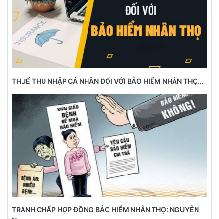
THUẾ THU NHẬP CÁ NHÂN ĐỐI VỚI BẢO HIỂM NHÂN THỌ...
TRANH CHẤP HỢP ĐỒNG BẢO HIỂM NHÂN THỌ: NGUYÊN