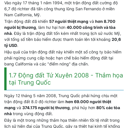
Vào ngày 17 tháng 1 năm 1994, một trận động đất cường độ
6,7 độ richter đã tấn công thung lũng San Fernando ở miền
Nam California, Mỹ.
Trận động đất đã khiến
57 người thiệt mạng
và
hơn 8.700
người bị thương
, làm hư hại hơn
40.000 công trình và tòa
nhà
. Đây là trận động đất tốn kém nhất trong lịch sử nước Mỹ,
với tổng số tiền bảo hiểm được thanh toán lên tới khoảng
20,6
tỷ USD
.
Hậu quả của trận động đất này khiến một số công ty bảo hiểm
phải ngừng cung cấp hoặc hạn chế bảo hiểm động đất tại
bang California và các "điểm nóng" địa chấn.
1.7 Động đất Tứ Xuyên 2008 - Thảm họa
tại Trung Quốc
Ngày 12 tháng 5 năm 2008, Trung Quốc phải hứng chịu một
trận động đất 8.0 độ richter làm
hơn 69.000 người thiệt
mạng
và
374.175 người bị thương
, phá hủy hơn
80% các tòa
nhà
trong vùng động đất.
Đây là một trong những thảm họa thiên nhiên tồi tệ nhất trong
lịch sử hiện đại của Trung Quốc, gây ra thiệt hại kinh tế khổng