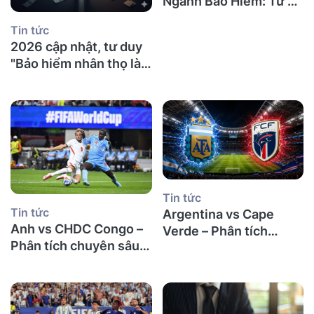
Ngành Bảo Hiểm: Từ Tự
Động Hóa Đến Cá Nhân
Tin tức
Hóa Sâu | Phân Tích
2026 cập nhật, tư duy
Chuyên Sâu
"Bảo hiểm nhân thọ là
lừa đảo" đã lỗi thời: Khi
xác suất gõ cửa, sự
chuẩn bị mới là tài sản
thực sự
Tin tức
Tin tức
Argentina vs Cape
Anh vs CHDC Congo –
Verde – Phân tích
Phân tích chuyên sâu
chuyên sâu và dự đoán
và dự đoán kết quả trận
kết quả trận đấu vòng
đấu vòng 32 đội World
32 đội World Cup 2026
Cup 2026