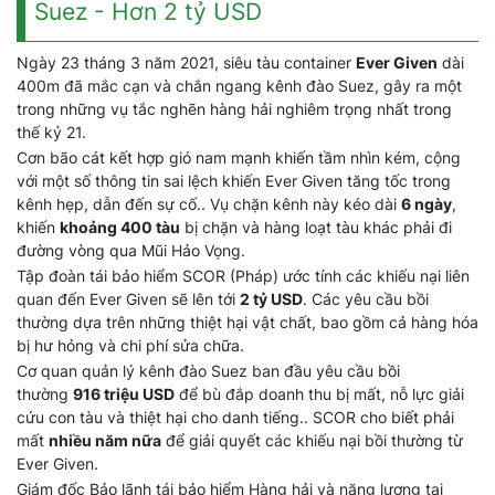
Suez - Hơn 2 tỷ USD
Ngày 23 tháng 3 năm 2021, siêu tàu container
Ever Given
dài
400m đã mắc cạn và chắn ngang kênh đào Suez, gây ra một
trong những vụ tắc nghẽn hàng hải nghiêm trọng nhất trong
thế kỷ 21.
Cơn bão cát kết hợp gió nam mạnh khiến tầm nhìn kém, cộng
với một số thông tin sai lệch khiến Ever Given tăng tốc trong
kênh hẹp, dẫn đến sự cố.. Vụ chặn kênh này kéo dài
6 ngày
,
khiến
khoảng 400 tàu
bị chặn và hàng loạt tàu khác phải đi
đường vòng qua Mũi Hảo Vọng.
Tập đoàn tái bảo hiểm SCOR (Pháp) ước tính các khiếu nại liên
quan đến Ever Given sẽ lên tới
2 tỷ USD
. Các yêu cầu bồi
thường dựa trên những thiệt hại vật chất, bao gồm cả hàng hóa
bị hư hỏng và chi phí sửa chữa.
Cơ quan quản lý kênh đào Suez ban đầu yêu cầu bồi
thường
916 triệu USD
để bù đắp doanh thu bị mất, nỗ lực giải
cứu con tàu và thiệt hại cho danh tiếng.. SCOR cho biết phải
mất
nhiều năm nữa
để giải quyết các khiếu nại bồi thường từ
Ever Given.
Giám đốc Bảo lãnh tái bảo hiểm Hàng hải và năng lượng tại