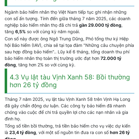
Ngành bảo hiểm nhân thọ Việt Nam tiếp tục ghi nhận những
con số ấn tượng. Tính đến giữa tháng 7 năm 2025, các doanh
nghiệp bảo hiểm nhân thọ đã chi trả
gần 29.000 tỷ đồng
,
tăng
6,5%
so với cùng kỳ năm ngoái.
Con số này được ông Ngô Trung Dũng, Phó tổng thư ký Hiệp
hội Bảo hiểm (IAV), chia sẻ tại tọa đàm "Những câu chuyện phía
sau hợp đồng bảo hiểm".. Lũy kế 6 tháng, tổng doanh thu phí
bảo hiểm nhân thọ toàn thị trường ước đạt hơn
72.000 tỷ
đồng
, tăng hơn 2% so với cùng kỳ.
4.3 Vụ lật tàu Vịnh Xanh 58: Bồi thường
hơn 26 tỷ đồng
Tháng 7 năm 2025, vụ lật tàu Vịnh Xanh 58 trên Vịnh Hạ Long
đã gây chấn động dư luận. Các công ty bảo hiểm đã nhanh
chóng vào cuộc để chi trả quyền lợi cho các nạn nhân và gia
đình họ.
Tổng số tiền bồi thường, trả tiền bảo hiểm cho vụ việc dự kiến
là
23,4 tỷ đồng
, với một số nguồn tin đưa ra con số
hơn 26 tỷ
đồng
.