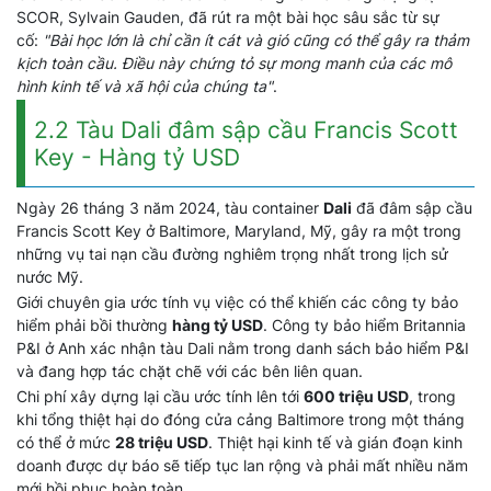
SCOR, Sylvain Gauden, đã rút ra một bài học sâu sắc từ sự
cố:
"Bài học lớn là chỉ cần ít cát và gió cũng có thể gây ra thảm
kịch toàn cầu. Điều này chứng tỏ sự mong manh của các mô
hình kinh tế và xã hội của chúng ta"
.
2.2 Tàu Dali đâm sập cầu Francis Scott
Key - Hàng tỷ USD
Ngày 26 tháng 3 năm 2024, tàu container
Dali
đã đâm sập cầu
Francis Scott Key ở Baltimore, Maryland, Mỹ, gây ra một trong
những vụ tai nạn cầu đường nghiêm trọng nhất trong lịch sử
nước Mỹ.
Giới chuyên gia ước tính vụ việc có thể khiến các công ty bảo
hiểm phải bồi thường
hàng tỷ USD
. Công ty bảo hiểm Britannia
P&I ở Anh xác nhận tàu Dali nằm trong danh sách bảo hiểm P&I
và đang hợp tác chặt chẽ với các bên liên quan.
Chi phí xây dựng lại cầu ước tính lên tới
600 triệu USD
, trong
khi tổng thiệt hại do đóng cửa cảng Baltimore trong một tháng
có thể ở mức
28 triệu USD
. Thiệt hại kinh tế và gián đoạn kinh
doanh được dự báo sẽ tiếp tục lan rộng và phải mất nhiều năm
mới hồi phục hoàn toàn.