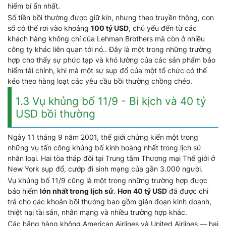
hiểm bí ẩn nhất.
Số tiền bồi thường được giữ kín, nhưng theo truyền thông, con
số có thể rơi vào khoảng
100 tỷ USD
, chủ yếu đến từ các
khách hàng không chỉ của Lehman Brothers mà còn ở nhiều
công ty khác liên quan tới nó.. Đây là một trong những trường
hợp cho thấy sự phức tạp và khó lường của các sản phẩm bảo
hiểm tài chính, khi mà một sự sụp đổ của một tổ chức có thể
kéo theo hàng loạt các yêu cầu bồi thường chồng chéo.
1.3 Vụ khủng bố 11/9 - Bi kịch và 40 tỷ
USD bồi thường
Ngày 11 tháng 9 năm 2001, thế giới chứng kiến một trong
những vụ tấn công khủng bố kinh hoàng nhất trong lịch sử
nhân loại. Hai tòa tháp đôi tại Trung tâm Thương mại Thế giới ở
New York sụp đổ, cướp đi sinh mạng của gần 3.000 người.
Vụ khủng bố 11/9 cũng là một trong những trường hợp được
bảo hiểm
lớn nhất trong lịch sử
.
Hơn 40 tỷ USD
đã được chi
trả cho các khoản bồi thường bao gồm gián đoạn kinh doanh,
thiệt hại tài sản, nhân mạng và nhiều trường hợp khác.
Các hãng hàng không American Airlines và United Airlines — hai