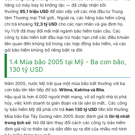
hãng có máy bay bị không tặc — đã chấp nhận bồi
thường
95,1 triệu USD
để dàn xếp với các nhà đầu tư Trung
tâm Thương mại Thế giới.. Ngoài ra, các hãng bảo hiểm cũng
chi trả khoảng
12,3 tỷ USD
cho các nạn nhân và gia đình họ.
Vụ 11/9 đã thay đổi mãi mãi ngành bảo hiểm toàn cầu. Các
công ty bảo hiểm bắt đầu loại trừ hoặc hạn chế các điều khoản
liên quan đến khủng bố trong các hợp đồng bảo hiểm, và các
gói bảo hiểm khủng bố riêng biệt ra đời.
1.4 Mùa bão 2005 tại Mỹ - Ba cơn bão,
130 tỷ USD
Năm 2005, nước Mỹ trải qua một mùa bão bất thường với ba
cơn bão lớn liên tiếp đổ bộ:
Wilma, Katrina và Rita
.
Hậu quả là hơn 4.000 người thiệt mạng, vô số ngôi nhà bị phá
hủy, việc kinh doanh bị gián đoạn và tài sản bị mất.. Các công
ty bảo hiểm Mỹ đã phải chi trả
hơn 130 tỷ USD
tiền bồi thường.
Mùa bão Đại Tây Dương năm 2005 được đánh giá là
tồi tệ nhất
trong lịch sử
. Nó đã làm thay đổi cách các công ty bảo hiểm
định giá rủi ro thiên tai và dẫn đến sự ra đời của nhiều mô hình