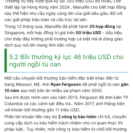
Thương vụ này vượt qua kỷ lục 250 triệu USD do HSBC Life
thiết lập tại Hong Kong năm 2024.. Manulife cho biết hợp đồng
này thể hiện nhu cầu ngày càng lớn của giới siêu giàu đối với
các giải pháp bảo toàn và cấu trúc tài sản.
Trong 12 tháng qua, Manulife đã phát hành
25 hợp đồng
tại
Singapore, mỗi hợp đồng trị giá trên
50 triệu USD
- dấu hiệu
cho thấy đây không phải trường hợp cá biệt mà là dòng giao
dịch quy mô lớn mang tính bền vững.
5.2 Bồi thường kỷ lục 46 triệu USD cho
người ngồi tù oan
Một câu chuyện bồi thường bảo hiểm đặc biệt khác đến từ
bang Missouri, Mỹ. Anh
Ryan Ferguson
đã phải ngồi tù oan
gần
10 năm
sau một bản án nhiều sai phạm năm 2005.
Sau khi được minh oan vào năm 2013, Ferguson đệ đơn kiện TP
Columbia và các cảnh sát điều tra.. Năm 2017, anh thắng kiện
với khoản bồi thường gần 11 triệu USD.
Phần lớn khoản tiền này do
2 công ty bảo hiểm
chi trả, chuyên
cung cấp dịch vụ bảo hiểm trách nhiệm cho cơ quan thực thi
pháp luật.. Tuy nhiên, một công ty bảo hiểm từ chối bồi thường