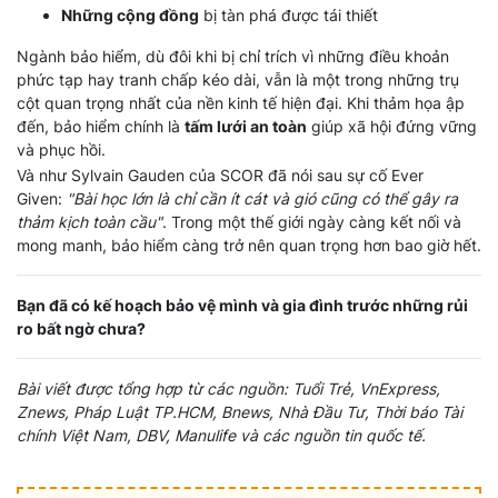
Những cộng đồng
bị tàn phá được tái thiết
Ngành bảo hiểm, dù đôi khi bị chỉ trích vì những điều khoản
phức tạp hay tranh chấp kéo dài, vẫn là một trong những trụ
cột quan trọng nhất của nền kinh tế hiện đại. Khi thảm họa ập
đến, bảo hiểm chính là
tấm lưới an toàn
giúp xã hội đứng vững
và phục hồi.
Và như Sylvain Gauden của SCOR đã nói sau sự cố Ever
Given:
"Bài học lớn là chỉ cần ít cát và gió cũng có thể gây ra
thảm kịch toàn cầu"
. Trong một thế giới ngày càng kết nối và
mong manh, bảo hiểm càng trở nên quan trọng hơn bao giờ hết.
Bạn đã có kế hoạch bảo vệ mình và gia đình trước những rủi
ro bất ngờ chưa?
Bài viết được tổng hợp từ các nguồn: Tuổi Trẻ, VnExpress,
Znews, Pháp Luật TP.HCM, Bnews, Nhà Đầu Tư, Thời báo Tài
chính Việt Nam, DBV, Manulife và các nguồn tin quốc tế.