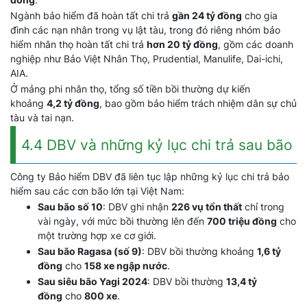
Ngành bảo hiểm đã hoàn tất chi trả
gần 24 tỷ đồng
cho gia
đình các nạn nhân trong vụ lật tàu, trong đó riêng nhóm bảo
hiểm nhân thọ hoàn tất chi trả
hơn 20 tỷ đồng
, gồm các doanh
nghiệp như Bảo Việt Nhân Thọ, Prudential, Manulife, Dai-ichi,
AIA.
Ở mảng phi nhân thọ, tổng số tiền bồi thường dự kiến
khoảng
4,2 tỷ đồng
, bao gồm bảo hiểm trách nhiệm dân sự chủ
tàu và tai nạn.
4.4 DBV và những kỷ lục chi trả sau bão
Công ty Bảo hiểm DBV đã liên tục lập những kỷ lục chi trả bảo
hiểm sau các cơn bão lớn tại Việt Nam:
Sau bão số 10
: DBV ghi nhận
226 vụ tổn thất
chỉ trong
vài ngày, với mức bồi thường lên đến
700 triệu đồng
cho
một trường hợp xe cơ giới.
Sau bão Ragasa (số 9)
: DBV bồi thường khoảng
1,6 tỷ
đồng
cho
158 xe ngập nước
.
Sau siêu bão Yagi 2024
: DBV bồi thường
13,4 tỷ
đồng
cho
800 xe
.