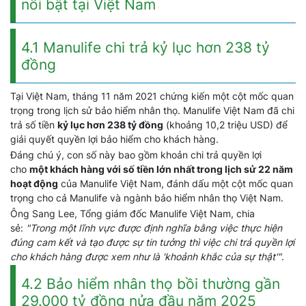
nổi bật tại Việt Nam
4.1 Manulife chi trả kỷ lục hơn 238 tỷ
đồng
Tại Việt Nam, tháng 11 năm 2021 chứng kiến một cột mốc quan
trọng trong lịch sử bảo hiểm nhân thọ. Manulife Việt Nam đã chi
trả số tiền
kỷ lục hơn 238 tỷ đồng
(khoảng 10,2 triệu USD) để
giải quyết quyền lợi bảo hiểm cho khách hàng.
Đáng chú ý, con số này bao gồm khoản chi trả quyền lợi
cho
một khách hàng với số tiền lớn nhất trong lịch sử 22 năm
hoạt động
của Manulife Việt Nam, đánh dấu một cột mốc quan
trọng cho cả Manulife và ngành bảo hiểm nhân thọ Việt Nam.
Ông Sang Lee, Tổng giám đốc Manulife Việt Nam, chia
sẻ:
"Trong một lĩnh vực được định nghĩa bằng việc thực hiện
đúng cam kết và tạo được sự tin tưởng thì việc chi trả quyền lợi
cho khách hàng được xem như là 'khoảnh khắc của sự thật'"
.
4.2 Bảo hiểm nhân thọ bồi thường gần
29.000 tỷ đồng nửa đầu năm 2025