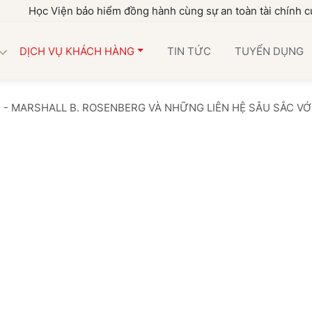
 Viện bảo hiểm đồng hành cùng sự an toàn tài chính của gia đì
DỊCH VỤ KHÁCH HÀNG
TIN TỨC
TUYỂN DỤNG
- MARSHALL B. ROSENBERG VÀ NHỮNG LIÊN HỆ SÂU SẮC VỚ