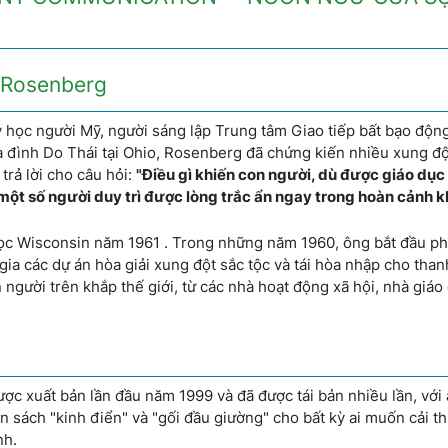
B. Rosenberg
 học người Mỹ, người sáng lập Trung tâm Giao tiếp bất bạo độn
a đình Do Thái tại Ohio, Rosenberg đã chứng kiến nhiều xung độ
 trả lời cho câu hỏi:
"Điều gì khiến con người, dù được giáo dục
 một số người duy trì được lòng trắc ẩn ngay trong hoàn cảnh 
học Wisconsin năm 1961 . Trong những năm 1960, ông bắt đầu phá
ia các dự án hòa giải xung đột sắc tộc và tái hòa nhập cho than
người trên khắp thế giới, từ các nhà hoạt động xã hội, nhà giáo
ợc xuất bản lần đầu năm 1999 và đã được tái bản nhiều lần, với
 sách "kinh điển" và "gối đầu giường" cho bất kỳ ai muốn cải th
nh.