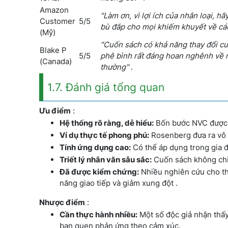
Amazon
"Làm ơn, vì lợi ích của nhân loại, 
Customer
5/5
bù đắp cho mọi khiếm khuyết về các
(Mỹ)
"Cuốn sách có khả năng thay đổi cuộ
Blake P
5/5
phê bình rất đáng hoan nghênh về 
(Canada)
thường"
.
1.7. Đánh giá tổng quan
Ưu điểm
:
Hệ thống rõ ràng, dễ hiểu:
Bốn bước NVC được t
Ví dụ thực tế phong phú:
Rosenberg đưa ra vô s
Tính ứng dụng cao:
Có thể áp dụng trong gia đ
Triết lý nhân văn sâu sắc:
Cuốn sách không chỉ 
Đã được kiểm chứng:
Nhiều nghiên cứu cho thấ
năng giao tiếp và giảm xung đột .
Nhược điểm
:
Cần thực hành nhiều:
Một số độc giả nhận thấy 
bạn quen phản ứng theo cảm xúc.