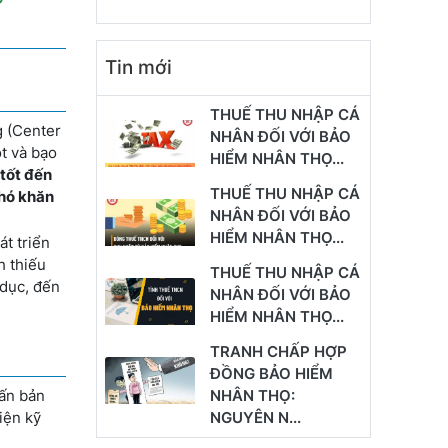
Tin mới
THUẾ THU NHẬP CÁ
g (Center
NHÂN ĐỐI VỚI BẢO
t và bạo
HIỂM NHÂN THỌ...
 tốt đến
THUẾ THU NHẬP CÁ
khó khăn
NHÂN ĐỐI VỚI BẢO
HIỂM NHÂN THỌ...
t triển
h thiếu
THUẾ THU NHẬP CÁ
 dục, đến
NHÂN ĐỐI VỚI BẢO
HIỂM NHÂN THỌ...
TRANH CHẤP HỢP
ĐỒNG BẢO HIỂM
NHÂN THỌ:
 ấn bản
NGUYÊN N...
iện kỹ