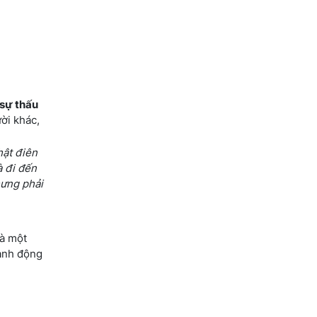
"sự thấu
ời khác,
hật điên
à đi đến
hưng phải
là một
Hành động