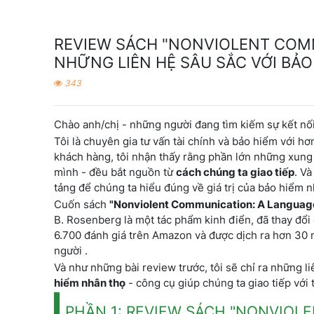
REVIEW SÁCH "NONVIOLENT COMM
NHỮNG LIÊN HỆ SÂU SẮC VỚI BẢ
343
Chào anh/chị - những người đang tìm kiếm sự kết nố
Tôi là chuyên gia tư vấn tài chính và bảo hiểm với 
khách hàng, tôi nhận thấy rằng phần lớn những xung 
mình - đều bắt nguồn từ
cách chúng ta giao tiếp
. V
tảng để chúng ta hiểu đúng về giá trị của bảo hiểm n
Cuốn sách
"Nonviolent Communication: A Language
B. Rosenberg là một tác phẩm kinh điển, đã thay đổi 
6.700 đánh giá trên Amazon và được dịch ra hơn 30 n
người .
Và như những bài review trước, tôi sẽ chỉ ra những li
hiểm nhân thọ
- công cụ giúp chúng ta giao tiếp với
PHẦN 1: REVIEW SÁCH "NONVIOL