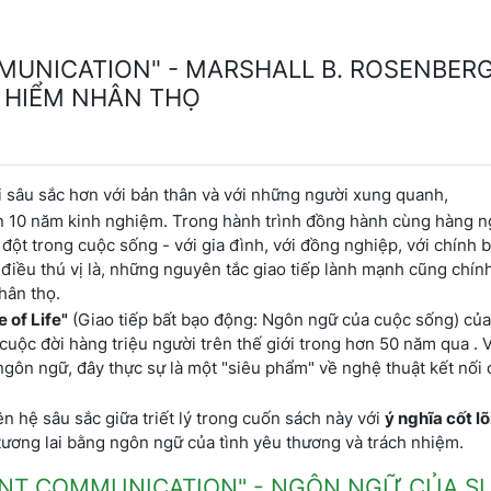
UNICATION" - MARSHALL B. ROSENBERG
O HIỂM NHÂN THỌ
i sâu sắc hơn với bản thân và với những người xung quanh,
hơn 10 năm kinh nghiệm. Trong hành trình đồng hành cùng hàng 
đột trong cuộc sống - với gia đình, với đồng nghiệp, với chính 
à điều thú vị là, những nguyên tắc giao tiếp lành mạnh cũng chín
hân thọ.
 of Life"
(Giao tiếp bất bạo động: Ngôn ngữ của cuộc sống) của
cuộc đời hàng triệu người trên thế giới trong hơn 50 năm qua . 
gôn ngữ, đây thực sự là một "siêu phẩm" về nghệ thuật kết nối
ên hệ sâu sắc giữa triết lý trong cuốn sách này với
ý nghĩa cốt l
 tương lai bằng ngôn ngữ của tình yêu thương và trách nhiệm.
ENT COMMUNICATION" - NGÔN NGỮ CỦA S