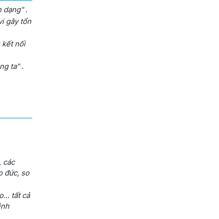
n dạng"
.
vi gây tổn
 kết nối
ng ta"
.
, các
o đức, so
.. tất cả
ình