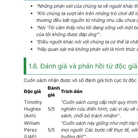
"Những phán xét của chúng ta về người khác th
"Khi chúng ta vượt lên trên những trò chơi đổ l
thương đều bắt nguồn từ những nhu cầu chưa 
"Nói 'Tôi cảm thấy như tôi đang sống với một bứ
của tôi không được đáp ứng'"
.
"Điều người khác nói với chúng ta có thể là ch
"Hãy quan sát mà không phán xét là hình thức c
1.6. Đánh giá và phản hồi từ độc giả
Cuốn sách nhận được vô số đánh giá tích cực từ độc gi
Đánh
Độc giả
Trích dẫn
giá
Timothy
"Cuốn sách cung cấp một quy trình đ
Hughes
5/5
nghiên cứu điển hình, các ví dụ về
(Anh)
sánh, chối bỏ trách nhiệm"
.
William
"Cuốn sách này giống như một lớp họ
Pérez
5/5
mọi người. Các bước rất thực tế, với
(UAE)
huống đó!'"
.