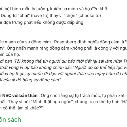
i một hình mẫu lý tưởng, khiến cả mình và họ đều khổ
Dùng từ "phải" (have to) thay vì "chọn" (choose to)
e dọa trừng phạt nếu không được đáp ứng
sức mạnh của sự đồng cảm . Rosenberg định nghĩa đồng cảm là
ệm"
. Ông nhấn mạnh rằng đồng cảm không phải là đồng ý với ngư
ìn của họ.
ới bạn 'Tôi không thể tin người dự báo thời tiết lại sai lầm nữa! T
 thất vọng vì dự báo không chính xác.' Người đó có thể tiếp tục v
thể vì họ thực sự muốn đi dạo với người thân vào ngày hôm đó n
 nói của ai đó bằng sự đồng cảm"
.
h NVC với bản thân
. Ông cho rằng sự tự trách móc, tự phán xét 
ất. Thay vì nói "Mình thật ngu ngốc", chúng ta có thể tự hỏi: "
 có thể làm gì khác?"
uốn sách