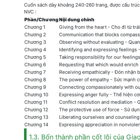
Cuốn sách dày khoảng 240-260 trang, được cấu trúc 
NVC :
Phần/Chương
Nội dung chính
Chương 1
Giving from the heart - Cho đi từ trái
Chương 2
Communication that blocks compassio
Chương 3
Observing without evaluating - Quan
Chương 4
Identifying and expressing feelings 
Chương 5
Taking responsibility for our feelin
Chương 6
Requesting that which would enrich 
Chương 7
Receiving empathically - Đón nhận 
Chương 8
The power of empathy - Sức mạnh c
Chương 9
Connecting compassionately with our
Chương 10
Expressing anger fully - Thể hiện cơ
Chương 11
Conflict resolution and mediation - G
Chương 12
The protective use of force - Sử dụ
Chương 13
Liberating ourselves and counseling
Chương 14
Expressing appreciation in nonviole
1.3. Bốn thành phần cốt lõi của Gia