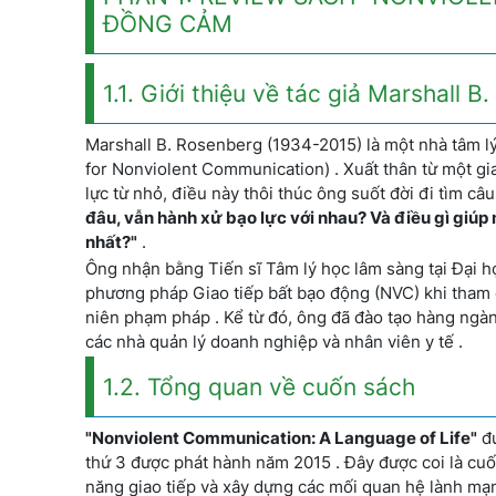
ĐỒNG CẢM
1.1. Giới thiệu về tác giả Marshall 
Marshall B. Rosenberg (1934-2015) là một nhà tâm lý
for Nonviolent Communication) . Xuất thân từ một gi
lực từ nhỏ, điều này thôi thúc ông suốt đời đi tìm câu
đâu, vẫn hành xử bạo lực với nhau? Và điều gì giúp
nhất?"
.
Ông nhận bằng Tiến sĩ Tâm lý học lâm sàng tại Đại 
phương pháp Giao tiếp bất bạo động (NVC) khi tham g
niên phạm pháp . Kể từ đó, ông đã đào tạo hàng ngàn 
các nhà quản lý doanh nghiệp và nhân viên y tế .
1.2. Tổng quan về cuốn sách
"Nonviolent Communication: A Language of Life"
đư
thứ 3 được phát hành năm 2015 . Đây được coi là cuốn
năng giao tiếp và xây dựng các mối quan hệ lành mạ