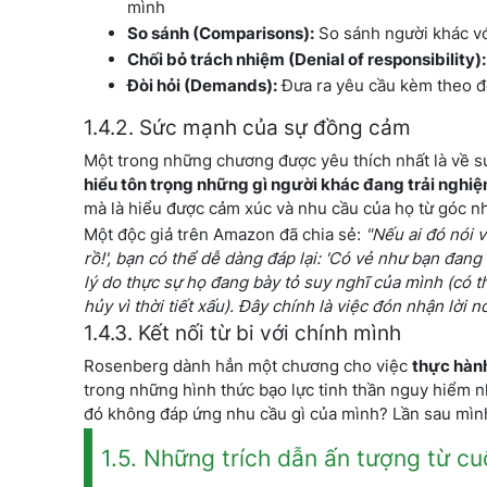
mình
So sánh (Comparisons):
So sánh người khác vớ
Chối bỏ trách nhiệm (Denial of responsibility):
Đòi hỏi (Demands):
Đưa ra yêu cầu kèm theo đ
1.4.2. Sức mạnh của sự đồng cảm
Một trong những chương được yêu thích nhất là về 
hiểu tôn trọng những gì người khác đang trải nghi
mà là hiểu được cảm xúc và nhu cầu của họ từ góc nh
Một độc giả trên Amazon đã chia sẻ:
"Nếu ai đó nói v
rồ!', bạn có thể dễ dàng đáp lại: 'Có vẻ như bạn đang
lý do thực sự họ đang bày tỏ suy nghĩ của mình (có 
hủy vì thời tiết xấu). Đây chính là việc đón nhận lời
1.4.3. Kết nối từ bi với chính mình
Rosenberg dành hẳn một chương cho việc
thực hàn
trong những hình thức bạo lực tinh thần nguy hiểm nh
đó không đáp ứng nhu cầu gì của mình? Lần sau mình
1.5. Những trích dẫn ấn tượng từ c