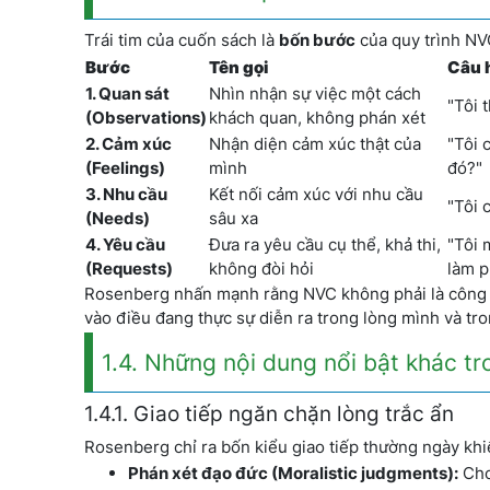
Trái tim của cuốn sách là
bốn bước
của quy trình NVC
Bước
Tên gọi
Câu h
1. Quan sát
Nhìn nhận sự việc một cách
"Tôi 
(Observations)
khách quan, không phán xét
2. Cảm xúc
Nhận diện cảm xúc thật của
"Tôi 
(Feelings)
mình
đó?"
3. Nhu cầu
Kết nối cảm xúc với nhu cầu
"Tôi 
(Needs)
sâu xa
4. Yêu cầu
Đưa ra yêu cầu cụ thể, khả thi,
"Tôi 
(Requests)
không đòi hỏi
làm 
Rosenberg nhấn mạnh rằng NVC không phải là công 
vào điều đang thực sự diễn ra trong lòng mình và tro
1.4. Những nội dung nổi bật khác t
1.4.1. Giao tiếp ngăn chặn lòng trắc ẩn
Rosenberg chỉ ra bốn kiểu giao tiếp thường ngày khiế
Phán xét đạo đức (Moralistic judgments):
Cho 