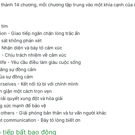
thành 14 chương, mỗi chương tập trung vào một khía cạnh của q
 tim
n - Giao tiếp ngăn chặn lòng trắc ẩn
 sát không phán xét
- Nhận diện và bày tỏ cảm xúc
gs - Chịu trách nhiệm về cảm xúc
life - Yêu cầu điều làm giàu cuộc sống
bằng sự đồng cảm
ủa sự đồng cảm
selves - Kết nối từ bi với chính mình
n giận một cách trọn vẹn
iải quyết xung đột và hòa giải
ng sức mạnh để bảo vệ
 others - Giải phóng bản thân và tư vấn người khác
nt communication - Bày tỏ lòng biết ơn
o tiếp bất bạo động