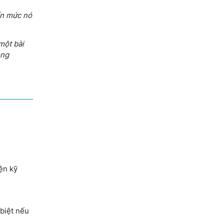
đến mức nó
một bài
ông
ện kỹ
 biệt nếu