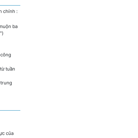
 chính :
 muộn ba
")
g công
từ tuần
 trung
mực của