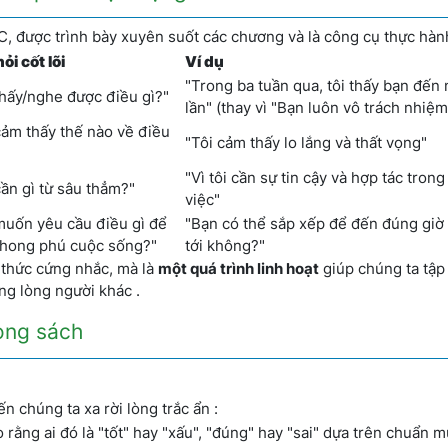
, được trình bày xuyên suốt các chương và là công cụ thực hành
ỏi cốt lõi
Ví dụ
"Trong ba tuần qua, tôi thấy bạn đến
thấy/nghe được điều gì?"
lần" (thay vì "Bạn luôn vô trách nhiệm
cảm thấy thế nào về điều
"Tôi cảm thấy lo lắng và thất vọng"
"Vì tôi cần sự tin cậy và hợp tác tron
cần gì từ sâu thẳm?"
việc"
muốn yêu cầu điều gì để
"Bạn có thể sắp xếp để đến đúng giờ 
phong phú cuộc sống?"
tới không?"
thức cứng nhắc, mà là
một quá trình linh hoạt
giúp chúng ta tập
ng lòng người khác .
rong sách
n chúng ta xa rời lòng trắc ẩn :
rằng ai đó là "tốt" hay "xấu", "đúng" hay "sai" dựa trên chuẩn 