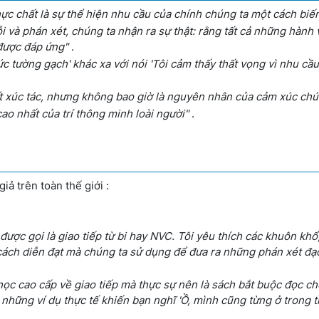
ực chất là sự thể hiện nhu cầu của chính chúng ta một cách biế
ỗi và phán xét, chúng ta nhận ra sự thật: rằng tất cả những hành 
được đáp ứng"
.
c tường gạch' khác xa với nói 'Tôi cảm thấy thất vọng vì nhu cầu
ất xúc tác, nhưng không bao giờ là nguyên nhân của cảm xúc chú
ao nhất của trí thông minh loài người"
.
ả trên toàn thế giới :
ược gọi là giao tiếp từ bi hay NVC. Tôi yêu thích các khuôn khổ
 cách diễn đạt mà chúng ta sử dụng để đưa ra những phán xét đạ
c cao cấp về giao tiếp mà thực sự nên là sách bắt buộc đọc cho.
 những ví dụ thực tế khiến bạn nghĩ 'Ồ, mình cũng từng ở trong t