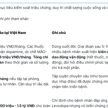
ục tiêu kiểm soát triệu chứng, duy trì chất lượng cuộc sống và 
hi phí tham khảo
ảo tại Việt Nam
Ghi chú
triệu VNĐ/tháng. Các thuốc
Dùng suốt đời. Giai đoạn sau 5-
 vận dopamine, ức chế MAO-
nhiều bệnh nhân xuất hiện
biến
8 triệu VNĐ/tháng
.
Tổng chi
dao động vận động
(hết thuốc, l
ần
theo thời gian và số lượng
động), đòi hỏi điều chỉnh phức t
chi trả một phần.
Tập luyện chuyên sâu (như boxin
tháng
nếu tập tại phòng
dục nhịp điệu) đã được chứng mi
ệu tư nhân. Cần duy trì lâu dài.
chậm tiến triển bệnh.
Chỉ định cho bệnh nhân đáp ứng 
800 triệu - 1.5 tỷ VNĐ
cho toàn
Levodopa nhưng có biến chứng 