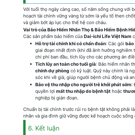
Với tuổi thọ ngày càng cao, số năm sống chung với 
hoạch tài chính vững vàng từ sớm là yếu tố then chố
và giảm bớt áp lực cho thế hệ con cháu.
Vai trò của Bảo Hiểm Nhân Thọ & Bảo Hiểm Bệnh H
Các sản phẩm bảo hiểm của
Dai-ichi Life Việt Nam
c
Hỗ trợ tài chính khi có chẩn đoán
: Các gói
bảo
giai đoạn nhất định (khi đã ảnh hưởng nghiêm t
chi phí ban đầu, tích lũy cho các phương án điề
Tích lũy an toàn cho tuổi già
: Bảo hiểm nhân t
chính dự phòng
có kỷ luật. Quỹ này chính là n
sóc khi về già, giúp người bệnh chủ động và an
Bảo vệ thu nhập cho người trẻ khởi phát sớm
:
quyền lợi
mất thu nhập do bệnh tật
hoặc
thươn
nghiệp bị gián đoạn.
Chuẩn bị tài chính trước rủi ro bệnh tật không phải 
nhân và gia đình giữ vững được kế hoạch cuộc sống d
6. Kết luận