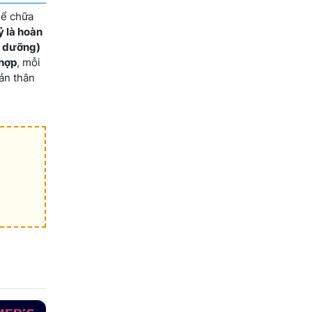
hể chữa
ỷ là hoàn
nh dưỡng)
 hợp
, mỗi
ản thân