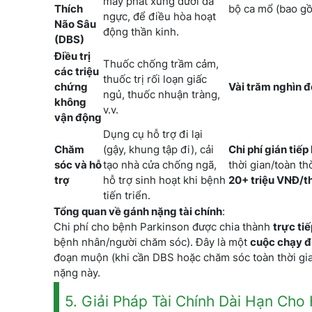
máy phát xung dưới da
Thích
bộ ca mổ (bao gồ
ngực, để điều hòa hoạt
Não Sâu
động thần kinh.
(DBS)
Điều trị
Thuốc chống trầm cảm,
các triệu
thuốc trị rối loạn giấc
chứng
Vài trăm nghìn đ
ngủ, thuốc nhuận tràng,
không
v.v.
vận động
Dụng cụ hỗ trợ đi lại
Chăm
(gậy, khung tập đi), cải
Chi phí gián tiếp 
sóc và hỗ
tạo nhà cửa chống ngã,
thời gian/toàn th
trợ
hỗ trợ sinh hoạt khi bệnh
20+ triệu VNĐ/t
tiến triển.
Tổng quan về gánh nặng tài chính
:
Chi phí cho bệnh Parkinson được chia thành
trực tiế
bệnh nhân/người chăm sóc). Đây là một
cuộc chạy đ
đoạn muộn (khi cần DBS hoặc chăm sóc toàn thời gia
nặng này.
5. Giải Pháp Tài Chính Dài Hạn Cho