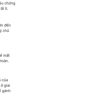
iệu chứng
t ít.
ớn đến
lý chủ
hể mất
toàn.
p của
ở giai
ể gánh