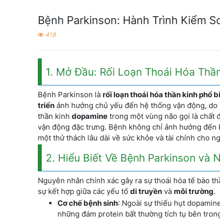
Bệnh Parkinson: Hành Trình Kiểm So
419
1. Mở Đầu: Rối Loạn Thoái Hóa Thầ
Bệnh Parkinson là
rối loạn thoái hóa thần kinh phổ b
triển
ảnh hưởng chủ yếu đến hệ thống vận động, do sự
thần kinh
dopamine
trong một vùng não gọi là chất 
vận động đặc trưng. Bệnh không chỉ ảnh hưởng đến k
một thử thách lâu dài về sức khỏe và tài chính cho n
2. Hiểu Biết Về Bệnh Parkinson và
Nguyên nhân chính xác gây ra sự thoái hóa tế bào th
sự kết hợp giữa các yếu tố
di truyền
và
môi trường
.
Cơ chế bệnh sinh
: Ngoài sự thiếu hụt dopamine
những đám protein bất thường tích tụ bên trong