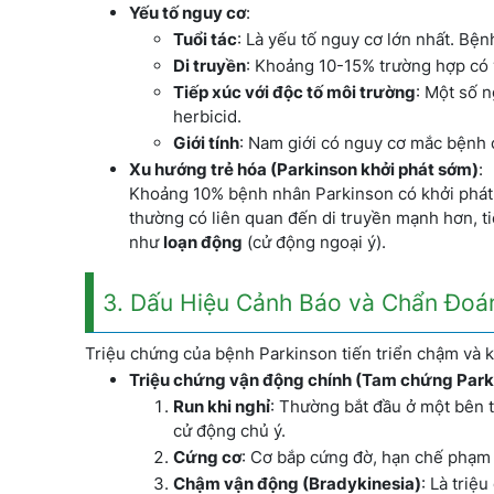
Yếu tố nguy cơ
:
Tuổi tác
: Là yếu tố nguy cơ lớn nhất. Bện
Di truyền
: Khoảng 10-15% trường hợp có y
Tiếp xúc với độc tố môi trường
: Một số n
herbicid.
Giới tính
: Nam giới có nguy cơ mắc bệnh 
Xu hướng trẻ hóa (Parkinson khởi phát sớm)
:
Khoảng 10% bệnh nhân Parkinson có khởi phá
thường có liên quan đến di truyền mạnh hơn, t
như
loạn động
(cử động ngoại ý).
3. Dấu Hiệu Cảnh Báo và Chẩn Đoá
Triệu chứng của bệnh Parkinson tiến triển chậm và 
Triệu chứng vận động chính (Tam chứng Park
Run khi nghỉ
: Thường bắt đầu ở một bên t
cử động chủ ý.
Cứng cơ
: Cơ bắp cứng đờ, hạn chế phạm 
Chậm vận động (Bradykinesia)
: Là triệ