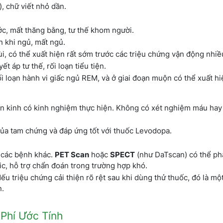
), chữ viết nhỏ dần.
ớc, mất thăng bằng, tư thế khom người.
 khi ngủ, mất ngủ.
i, có thể xuất hiện rất sớm trước các triệu chứng vận động nhi
ết áp tư thế, rối loạn tiểu tiện.
rối loạn hành vi giấc ngủ REM, và ở giai đoạn muộn có thể xuất h
ần kinh có kinh nghiệm thực hiện. Không có xét nghiệm máu hay
 của tam chứng và đáp ứng tốt với thuốc Levodopa.
ừ các bệnh khác.
PET Scan
hoặc
SPECT
(như DaTscan) có thể ph
c, hỗ trợ chẩn đoán trong trường hợp khó.
Nếu triệu chứng cải thiện rõ rệt sau khi dùng thử thuốc, đó là mộ
n.
 Phí Ước Tính