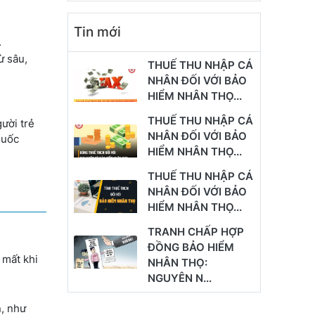
Tin mới
.
ừ sâu,
THUẾ THU NHẬP CÁ
NHÂN ĐỐI VỚI BẢO
HIỂM NHÂN THỌ...
THUẾ THU NHẬP CÁ
ười trẻ
NHÂN ĐỐI VỚI BẢO
huốc
HIỂM NHÂN THỌ...
THUẾ THU NHẬP CÁ
NHÂN ĐỐI VỚI BẢO
HIỂM NHÂN THỌ...
TRANH CHẤP HỢP
ĐỒNG BẢO HIỂM
 mất khi
NHÂN THỌ:
NGUYÊN N...
n, như