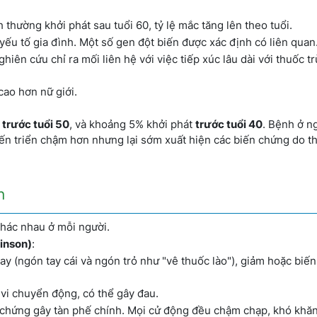
h thường khởi phát sau tuổi 60, tỷ lệ mắc tăng lên theo tuổi.
ếu tố gia đình. Một số gen đột biến được xác định có liên quan
ghiên cứu chỉ ra mối liên hệ với việc tiếp xúc lâu dài với thuốc tr
cao hơn nữ giới.
t
trước tuổi 50
, và khoảng 5% khởi phát
trước tuổi 40
. Bệnh ở ng
iến triển chậm hơn nhưng lại sớm xuất hiện các biến chứng do t
n
khác nhau ở mỗi người.
inson)
:
ay (ngón tay cái và ngón trỏ như "vê thuốc lào"), giảm hoặc biến
vi chuyển động, có thể gây đau.
u chứng gây tàn phế chính. Mọi cử động đều chậm chạp, khó khă