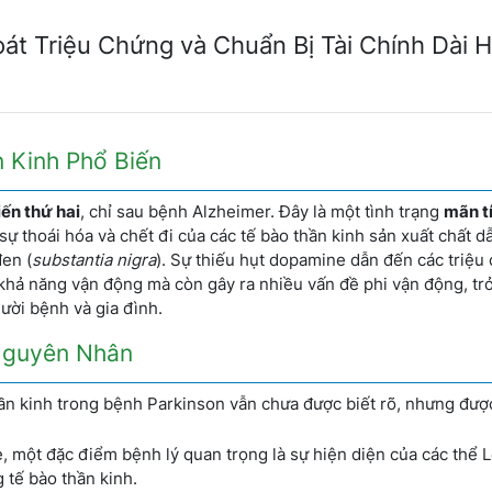
át Triệu Chứng và Chuẩn Bị Tài Chính Dài 
n Kinh Phổ Biến
iến thứ hai
, chỉ sau bệnh Alzheimer. Đây là một tình trạng
mãn tí
 thoái hóa và chết đi của các tế bào thần kinh sản xuất chất d
đen (
substantia nigra
). Sự thiếu hụt dopamine dẫn đến các triệu
hả năng vận động mà còn gây ra nhiều vấn đề phi vận động, tr
gười bệnh và gia đình.
 Nguyên Nhân
ần kinh trong bệnh Parkinson vẫn chưa được biết rõ, nhưng đượ
, một đặc điểm bệnh lý quan trọng là sự hiện diện của các thể 
 tế bào thần kinh.