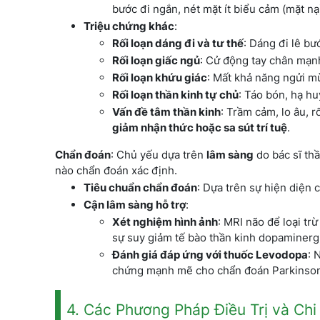
bước đi ngắn, nét mặt ít biểu cảm (mặt nạ
Triệu chứng khác
:
Rối loạn dáng đi và tư thế
: Dáng đi lê bư
Rối loạn giấc ngủ
: Cử động tay chân mạnh
Rối loạn khứu giác
: Mất khả năng ngửi mù
Rối loạn thần kinh tự chủ
: Táo bón, hạ huy
Vấn đề tâm thần kinh
: Trầm cảm, lo âu, 
giảm nhận thức hoặc sa sút trí tuệ
.
Chẩn đoán
: Chủ yếu dựa trên
lâm sàng
do bác sĩ th
nào chẩn đoán xác định.
Tiêu chuẩn chẩn đoán
: Dựa trên sự hiện diện
Cận lâm sàng hỗ trợ
:
Xét nghiệm hình ảnh
: MRI não để loại tr
sự suy giảm tế bào thần kinh dopaminergi
Đánh giá đáp ứng với thuốc Levodopa
: 
chứng mạnh mẽ cho chẩn đoán Parkinso
4. Các Phương Pháp Điều Trị và Chi