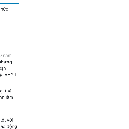
chức
10 năm,
 chứng
oạn
ạp. BHYT
g, thể
nh làm
tốt với
dao động