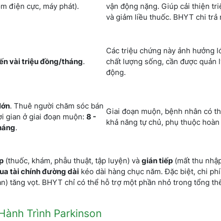
m điện cực, máy phát).
vận động nặng. Giúp cải thiện tr
và giảm liều thuốc. BHYT chi trả rấ
Các triệu chứng này ảnh hưởng l
ến vài triệu đồng/tháng
.
chất lượng sống, cần được quản 
động.
lớn
. Thuê người chăm sóc bán
Giai đoạn muộn, bệnh nhân có t
ời gian ở giai đoạn muộn:
8 -
khả năng tự chủ, phụ thuộc hoàn 
háng
.
p
(thuốc, khám, phẫu thuật, tập luyện) và
gián tiếp
(mất thu nhậ
ua tài chính đường dài
kéo dài hàng chục năm. Đặc biệt, chi phí 
n) tăng vọt. BHYT chỉ có thể hỗ trợ một phần nhỏ trong tổng th
 Hành Trình Parkinson