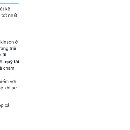
ột kế
 tốt nhất
kinson ở
ang trải
mất.
một
quỹ tài
và chăm
hiểm với
p khi sự
ép cá