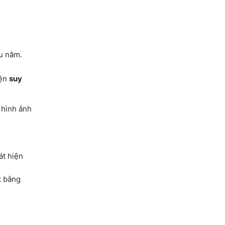
ều năm.
iện
suy
 hình ảnh
át hiện
t bằng