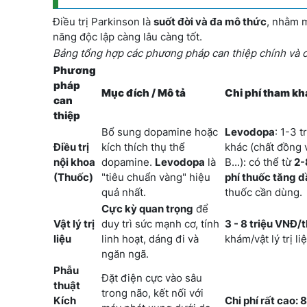
Điều trị Parkinson là
suốt đời và đa mô thức
, nhằm m
năng độc lập càng lâu càng tốt.
Bảng tổng hợp các phương pháp can thiệp chính và c
Phương
pháp
Mục đích / Mô tả
Chi phí tham kh
can
thiệp
Bổ sung dopamine hoặc
Levodopa
: 1-3 
Điều trị
kích thích thụ thể
khác (chất đồng
nội khoa
dopamine.
Levodopa
là
B...): có thể từ
2-
(Thuốc)
"tiêu chuẩn vàng" hiệu
phí thuốc tăng d
quả nhất.
thuốc cần dùng.
Cực kỳ quan trọng
để
Vật lý trị
duy trì sức mạnh cơ, tính
3 - 8 triệu VNĐ/
liệu
linh hoạt, dáng đi và
khám/vật lý trị li
ngăn ngã.
Phẫu
Đặt điện cực vào sâu
thuật
trong não, kết nối với
Kích
Chi phí rất cao: 