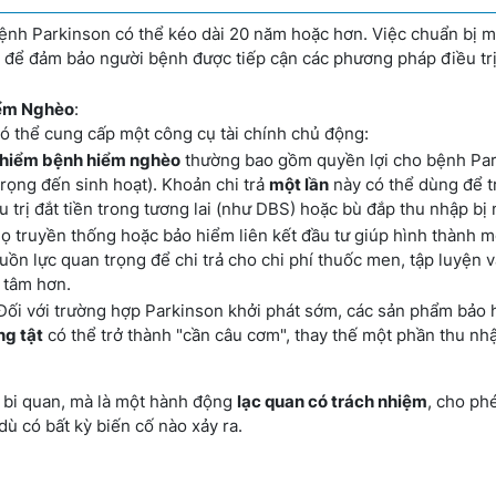
bệnh Parkinson có thể kéo dài 20 năm hoặc hơn. Việc chuẩn bị m
t để đảm bảo người bệnh được tiếp cận các phương pháp điều trị
iểm Nghèo
:
ó thể cung cấp một công cụ tài chính chủ động:
 hiểm bệnh hiểm nghèo
thường bao gồm quyền lợi cho bệnh Par
rọng đến sinh hoạt). Khoản chi trả
một lần
này có thể dùng để tr
u trị đắt tiền trong tương lai (như DBS) hoặc bù đắp thu nhập bị 
họ truyền thống hoặc bảo hiểm liên kết đầu tư giúp hình thành 
guồn lực quan trọng để chi trả cho chi phí thuốc men, tập luyện 
 tâm hơn.
 Đối với trường hợp Parkinson khởi phát sớm, các sản phẩm bảo 
g tật
có thể trở thành "cần câu cơm", thay thế một phần thu nhậ
là bi quan, mà là một hành động
lạc quan có trách nhiệm
, cho ph
ù có bất kỳ biến cố nào xảy ra.