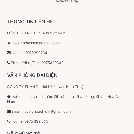
THÔNG TIN LIÊN HỆ
CÔNG TY TNHH Dai-ichi Việt Nam
hocvienbaohiem@gmail.com
Hotline: 0975399234
Phone/Viber/Zalo: 0975399333
VĂN PHÒNG ĐẠI DIỆN
CÔNG TY TNHH Dai-ichi Việt Nam Ninh Thuận
Dai-ichi Life Ninh Thuận, 26 Trần Phú, Phan Rang, Khánh Hòa, Việt
Nam
Email: hocvienbaohiem@gmail.com
Hotline: 0975 399 333
VỀ CHÚNG TÔI