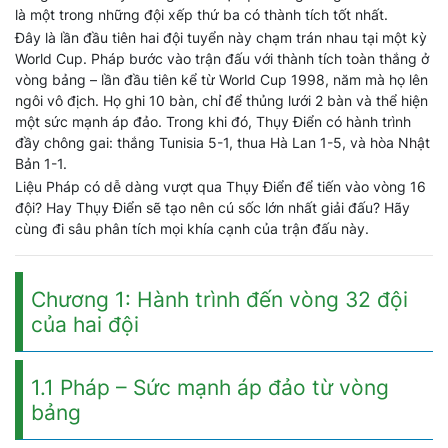
là một trong những đội xếp thứ ba có thành tích tốt nhất.
Đây là lần đầu tiên hai đội tuyển này chạm trán nhau tại một kỳ
World Cup. Pháp bước vào trận đấu với thành tích toàn thắng ở
vòng bảng – lần đầu tiên kể từ World Cup 1998, năm mà họ lên
ngôi vô địch. Họ ghi 10 bàn, chỉ để thủng lưới 2 bàn và thể hiện
một sức mạnh áp đảo. Trong khi đó, Thụy Điển có hành trình
đầy chông gai: thắng Tunisia 5-1, thua Hà Lan 1-5, và hòa Nhật
Bản 1-1.
Liệu Pháp có dễ dàng vượt qua Thụy Điển để tiến vào vòng 16
đội? Hay Thụy Điển sẽ tạo nên cú sốc lớn nhất giải đấu? Hãy
cùng đi sâu phân tích mọi khía cạnh của trận đấu này.
Chương 1: Hành trình đến vòng 32 đội
của hai đội
1.1 Pháp – Sức mạnh áp đảo từ vòng
bảng