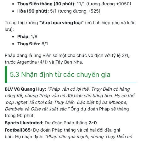
Thụy Điển thắng (90 phút):
11/1 (tương đương +1050)
Hòa (90 phút):
5/1 (tương đương +525)
Trong thị trường
"Vượt qua vòng loại"
(có tính hiệp phụ và luân
lưu):
Pháp:
1/8
Thụy Điển:
6/1
Pháp đang là ứng viên số một cho chức vô địch với tỷ lệ 3/1,
trước Argentina (4/1) và Tây Ban Nha.
5.3 Nhận định từ các chuyên gia
BLV Vũ Quang Huy:
"Pháp vẫn có lợi thế. Thụy Điển có hàng
công tốt, nhưng Pháp vẫn có đội hình cân bằng hơn. Họ có thể
'bóp nghẹt' lối chơi của Thụy Điển. Đặc biệt bộ ba Mbappe,
Dembele và Olise rất xuất sắc."
Ông dự đoán Pháp sẽ thắng
trong 90 phút.
Sports Illustrated:
Dự đoán Pháp thắng
3-0
.
Football365:
Dự đoán Pháp thắng và cả hai đội đều ghi
bàn. Họ nhận định:
"Pháp nên quá mạnh, nhưng Thụy Điển có