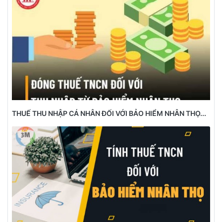
THUẾ THU NHẬP CÁ NHÂN ĐỐI VỚI BẢO HIỂM NHÂN THỌ...