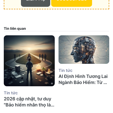
Tin liên quan
Tin tức
AI Định Hình Tương Lai
Ngành Bảo Hiểm: Từ Tự
Động Hóa Đến Cá Nhân
Tin tức
Hóa Sâu | Phân Tích
2026 cập nhật, tư duy
Chuyên Sâu
"Bảo hiểm nhân thọ là
lừa đảo" đã lỗi thời: Khi