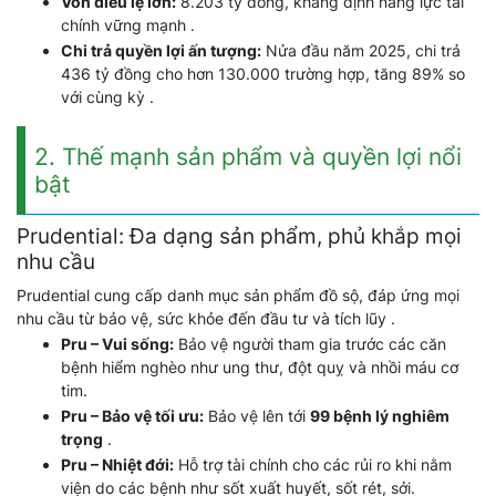
Vốn điều lệ lớn:
8.203 tỷ đồng, khẳng định năng lực tài
chính vững mạnh .
Chi trả quyền lợi ấn tượng:
Nửa đầu năm 2025, chi trả
436 tỷ đồng cho hơn 130.000 trường hợp, tăng 89% so
với cùng kỳ .
2. Thế mạnh sản phẩm và quyền lợi nổi
bật
Prudential: Đa dạng sản phẩm, phủ khắp mọi
nhu cầu
Prudential cung cấp danh mục sản phẩm đồ sộ, đáp ứng mọi
nhu cầu từ bảo vệ, sức khỏe đến đầu tư và tích lũy .
Pru – Vui sống:
Bảo vệ người tham gia trước các căn
bệnh hiểm nghèo như ung thư, đột quỵ và nhồi máu cơ
tim.
Pru – Bảo vệ tối ưu:
Bảo vệ lên tới
99 bệnh lý nghiêm
trọng
.
Pru – Nhiệt đới:
Hỗ trợ tài chính cho các rủi ro khi nằm
viện do các bệnh như sốt xuất huyết, sốt rét, sởi.