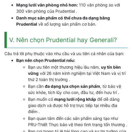
Mạng lưới văn phòng nhỏ hơn:
110 văn phòng so với
300 văn phòng của Prudential .
Danh mục sản phẩm có thể chưa đa dạng bằng
Prudential
về số lượng sản phẩm cơ bản.
V. Nên chọn Prudential hay Generali?
Câu trả lời phụ thuộc vào nhu cầu và ưu tiên cá nhân của bạn:
Bạn nên chọn Prudential nếu:
Bạn ưu tiên một thương hiệu lâu năm,
uy tín bền
vững
với 26 năm kinh nghiệm tại Việt Nam và vị trí
thứ 2 toàn thị trường .
Bạn cần
đa dạng lựa chọn sản phẩm
, từ bảo vệ
sức khỏe, tích lũy cho con, đầu tư, đến hưu trí .
Bạn muốn có
mạng lưới rộng khắp
để dễ dàng
giao dịch và được hỗ trợ trực tiếp tại nhiều địa
điểm .
Bạn quan tâm đến các sản phẩm sáng tạo như
PRU-Thiết Thực bảo vệ theo tình trạng tổn thương .
Bạn coi trọng tỷ lệ hài lòng cao và sự tin tưởng của