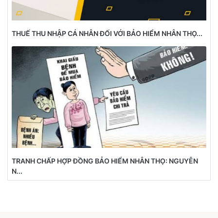
THUẾ THU NHẬP CÁ NHÂN ĐỐI VỚI BẢO HIỂM NHÂN THỌ...
TRANH CHẤP HỢP ĐỒNG BẢO HIỂM NHÂN THỌ: NGUYÊN
N...