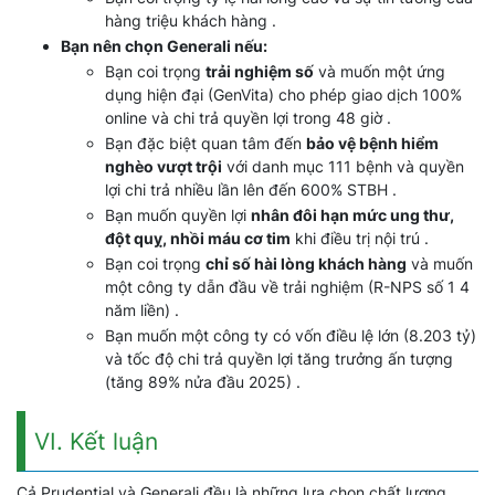
hàng triệu khách hàng .
Bạn nên chọn Generali nếu:
Bạn coi trọng
trải nghiệm số
và muốn một ứng
dụng hiện đại (GenVita) cho phép giao dịch 100%
online và chi trả quyền lợi trong 48 giờ .
Bạn đặc biệt quan tâm đến
bảo vệ bệnh hiểm
nghèo vượt trội
với danh mục 111 bệnh và quyền
lợi chi trả nhiều lần lên đến 600% STBH .
Bạn muốn quyền lợi
nhân đôi hạn mức ung thư,
đột quỵ, nhồi máu cơ tim
khi điều trị nội trú .
Bạn coi trọng
chỉ số hài lòng khách hàng
và muốn
một công ty dẫn đầu về trải nghiệm (R-NPS số 1 4
năm liền) .
Bạn muốn một công ty có vốn điều lệ lớn (8.203 tỷ)
và tốc độ chi trả quyền lợi tăng trưởng ấn tượng
(tăng 89% nửa đầu 2025) .
VI. Kết luận
Cả Prudential và Generali đều là những lựa chọn chất lượng