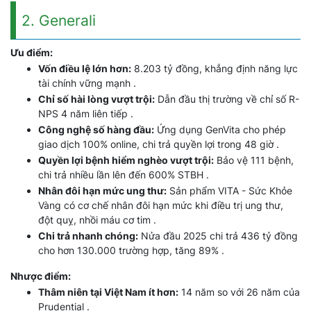
2. Generali
Ưu điểm:
Vốn điều lệ lớn hơn:
8.203 tỷ đồng, khẳng định năng lực
tài chính vững mạnh .
Chỉ số hài lòng vượt trội:
Dẫn đầu thị trường về chỉ số R-
NPS 4 năm liên tiếp .
Công nghệ số hàng đầu:
Ứng dụng GenVita cho phép
giao dịch 100% online, chi trả quyền lợi trong 48 giờ .
Quyền lợi bệnh hiểm nghèo vượt trội:
Bảo vệ 111 bệnh,
chi trả nhiều lần lên đến 600% STBH .
Nhân đôi hạn mức ung thư:
Sản phẩm VITA - Sức Khỏe
Vàng có cơ chế nhân đôi hạn mức khi điều trị ung thư,
đột quỵ, nhồi máu cơ tim .
Chi trả nhanh chóng:
Nửa đầu 2025 chi trả 436 tỷ đồng
cho hơn 130.000 trường hợp, tăng 89% .
Nhược điểm:
Thâm niên tại Việt Nam ít hơn:
14 năm so với 26 năm của
Prudential .