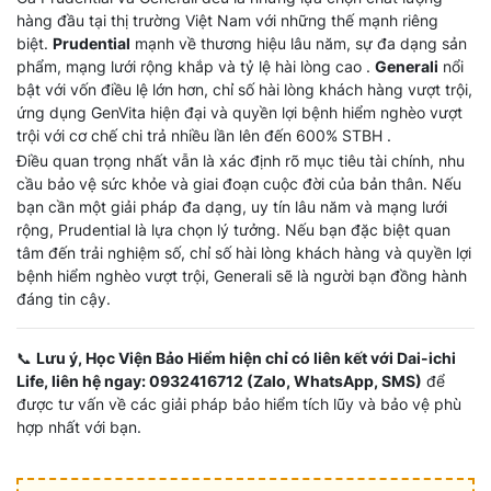
hàng đầu tại thị trường Việt Nam với những thế mạnh riêng
biệt.
Prudential
mạnh về thương hiệu lâu năm, sự đa dạng sản
phẩm, mạng lưới rộng khắp và tỷ lệ hài lòng cao .
Generali
nổi
bật với vốn điều lệ lớn hơn, chỉ số hài lòng khách hàng vượt trội,
ứng dụng GenVita hiện đại và quyền lợi bệnh hiểm nghèo vượt
trội với cơ chế chi trả nhiều lần lên đến 600% STBH .
Điều quan trọng nhất vẫn là xác định rõ mục tiêu tài chính, nhu
cầu bảo vệ sức khỏe và giai đoạn cuộc đời của bản thân. Nếu
bạn cần một giải pháp đa dạng, uy tín lâu năm và mạng lưới
rộng, Prudential là lựa chọn lý tưởng. Nếu bạn đặc biệt quan
tâm đến trải nghiệm số, chỉ số hài lòng khách hàng và quyền lợi
bệnh hiểm nghèo vượt trội, Generali sẽ là người bạn đồng hành
đáng tin cậy.
📞
Lưu ý, Học Viện Bảo Hiểm hiện chỉ có liên kết với Dai-ichi
Life, liên hệ ngay: 0932416712 (Zalo, WhatsApp, SMS)
để
được tư vấn về các giải pháp bảo hiểm tích lũy và bảo vệ phù
hợp nhất với bạn.