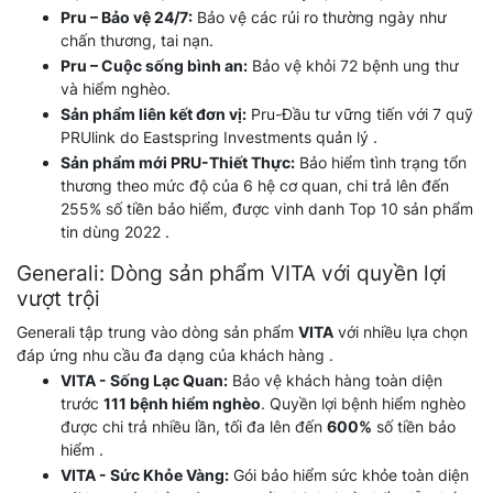
Pru – Bảo vệ 24/7:
Bảo vệ các rủi ro thường ngày như
chấn thương, tai nạn.
Pru – Cuộc sống bình an:
Bảo vệ khỏi 72 bệnh ung thư
và hiểm nghèo.
Sản phẩm liên kết đơn vị:
Pru-Đầu tư vững tiến với 7 quỹ
PRUlink do Eastspring Investments quản lý .
Sản phẩm mới PRU-Thiết Thực:
Bảo hiểm tình trạng tổn
thương theo mức độ của 6 hệ cơ quan, chi trả lên đến
255% số tiền bảo hiểm, được vinh danh Top 10 sản phẩm
tin dùng 2022 .
Generali: Dòng sản phẩm VITA với quyền lợi
vượt trội
Generali tập trung vào dòng sản phẩm
VITA
với nhiều lựa chọn
đáp ứng nhu cầu đa dạng của khách hàng .
VITA - Sống Lạc Quan:
Bảo vệ khách hàng toàn diện
trước
111 bệnh hiểm nghèo
. Quyền lợi bệnh hiểm nghèo
được chi trả nhiều lần, tối đa lên đến
600%
số tiền bảo
hiểm .
VITA - Sức Khỏe Vàng:
Gói bảo hiểm sức khỏe toàn diện