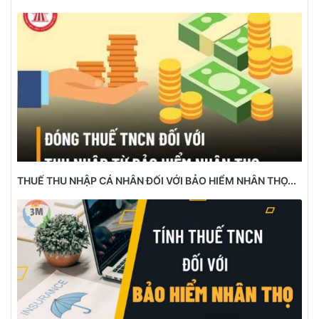
THUẾ THU NHẬP CÁ NHÂN ĐỐI VỚI BẢO HIỂM NHÂN THỌ...