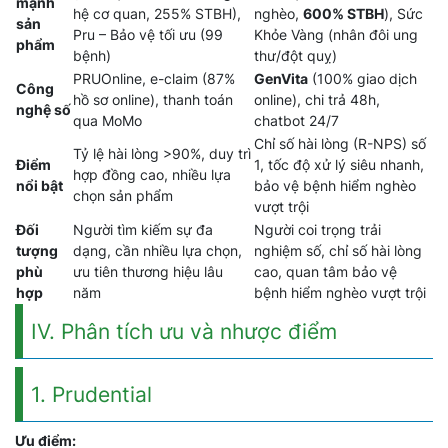
mạnh
hệ cơ quan, 255% STBH),
nghèo,
600% STBH
), Sức
sản
Pru – Bảo vệ tối ưu (99
Khỏe Vàng (nhân đôi ung
phẩm
bệnh)
thư/đột quỵ)
PRUOnline, e-claim (87%
GenVita
(100% giao dịch
Công
hồ sơ online), thanh toán
online), chi trả 48h,
nghệ số
qua MoMo
chatbot 24/7
Chỉ số hài lòng (R-NPS) số
Tỷ lệ hài lòng >90%, duy trì
Điểm
1, tốc độ xử lý siêu nhanh,
hợp đồng cao, nhiều lựa
nổi bật
bảo vệ bệnh hiểm nghèo
chọn sản phẩm
vượt trội
Đối
Người tìm kiếm sự đa
Người coi trọng trải
tượng
dạng, cần nhiều lựa chọn,
nghiệm số, chỉ số hài lòng
phù
ưu tiên thương hiệu lâu
cao, quan tâm bảo vệ
hợp
năm
bệnh hiểm nghèo vượt trội
IV. Phân tích ưu và nhược điểm
1. Prudential
Ưu điểm: