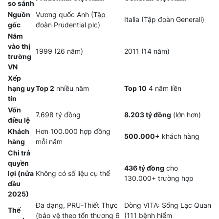
so sánh
Nguồn
Vương quốc Anh (Tập
Italia (Tập đoàn Generali)
gốc
đoàn Prudential plc)
Năm
vào thị
1999 (26 năm)
2011 (14 năm)
trường
VN
Xếp
hạng uy
Top 2
nhiều năm
Top 10
4 năm liền
tín
Vốn
7.698 tỷ đồng
8.203 tỷ đồng
(lớn hơn)
điều lệ
Khách
Hơn 100.000 hợp đồng
500.000+
khách hàng
hàng
mỗi năm
Chi trả
quyền
436 tỷ đồng
cho
lợi (nửa
Không có số liệu cụ thể
130.000+ trường hợp
đầu
2025)
Đa dạng, PRU-Thiết Thực
Dòng VITA: Sống Lạc Quan
Thế
(bảo vệ theo tổn thương 6
(111 bệnh hiểm