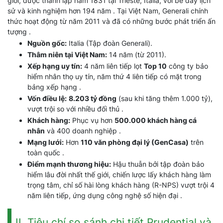
giới, được thành lập năm 1831 tại Trieste, Italia, với bề dày lịch
sử và kinh nghiệm hơn 194 năm . Tại Việt Nam, Generali chính
thức hoạt động từ năm 2011 và đã có những bước phát triển ấn
tượng .
Nguồn gốc:
Italia (Tập đoàn Generali).
Thâm niên tại Việt Nam:
14 năm (từ 2011).
Xếp hạng uy tín:
4 năm liên tiếp lọt
Top 10
công ty bảo
hiểm nhân thọ uy tín, năm thứ 4 liên tiếp có mặt trong
bảng xếp hạng .
Vốn điều lệ:
8.203 tỷ đồng
(sau khi tăng thêm 1.000 tỷ),
vượt trội so với nhiều đối thủ .
Khách hàng:
Phục vụ hơn
500.000 khách hàng cá
nhân
và 400 doanh nghiệp .
Mạng lưới:
Hơn
110 văn phòng đại lý (GenCasa)
trên
toàn quốc .
Điểm mạnh thương hiệu:
Hậu thuẫn bởi tập đoàn bảo
hiểm lâu đời nhất thế giới, chiến lược lấy khách hàng làm
trọng tâm, chỉ số hài lòng khách hàng (R-NPS) vượt trội 4
năm liên tiếp, ứng dụng công nghệ số hiện đại .
II. Tiêu chí so sánh chi tiết Prudential và