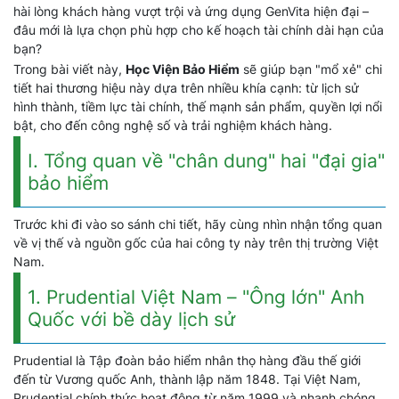
hài lòng khách hàng vượt trội và ứng dụng GenVita hiện đại –
đâu mới là lựa chọn phù hợp cho kế hoạch tài chính dài hạn của
bạn?
Trong bài viết này,
Học Viện Bảo Hiểm
sẽ giúp bạn "mổ xẻ" chi
tiết hai thương hiệu này dựa trên nhiều khía cạnh: từ lịch sử
hình thành, tiềm lực tài chính, thế mạnh sản phẩm, quyền lợi nổi
bật, cho đến công nghệ số và trải nghiệm khách hàng.
I. Tổng quan về "chân dung" hai "đại gia"
bảo hiểm
Trước khi đi vào so sánh chi tiết, hãy cùng nhìn nhận tổng quan
về vị thế và nguồn gốc của hai công ty này trên thị trường Việt
Nam.
1. Prudential Việt Nam – "Ông lớn" Anh
Quốc với bề dày lịch sử
Prudential là Tập đoàn bảo hiểm nhân thọ hàng đầu thế giới
đến từ Vương quốc Anh, thành lập năm 1848. Tại Việt Nam,
Prudential chính thức hoạt động từ năm 1999 và nhanh chóng