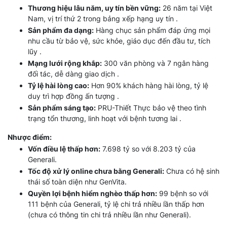
Thương hiệu lâu năm, uy tín bền vững:
26 năm tại Việt
Nam, vị trí thứ 2 trong bảng xếp hạng uy tín .
Sản phẩm đa dạng:
Hàng chục sản phẩm đáp ứng mọi
nhu cầu từ bảo vệ, sức khỏe, giáo dục đến đầu tư, tích
lũy .
Mạng lưới rộng khắp:
300 văn phòng và 7 ngân hàng
đối tác, dễ dàng giao dịch .
Tỷ lệ hài lòng cao:
Hơn 90% khách hàng hài lòng, tỷ lệ
duy trì hợp đồng ấn tượng .
Sản phẩm sáng tạo:
PRU-Thiết Thực bảo vệ theo tình
trạng tổn thương, linh hoạt với bệnh tương lai .
Nhược điểm:
Vốn điều lệ thấp hơn:
7.698 tỷ so với 8.203 tỷ của
Generali.
Tốc độ xử lý online chưa bằng Generali:
Chưa có hệ sinh
thái số toàn diện như GenVita.
Quyền lợi bệnh hiểm nghèo thấp hơn:
99 bệnh so với
111 bệnh của Generali, tỷ lệ chi trả nhiều lần thấp hơn
(chưa có thông tin chi trả nhiều lần như Generali).