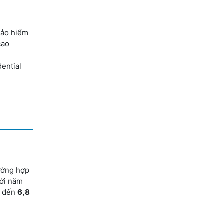
bảo hiểm
cao
ential
ường hợp
với năm
n đến
6,8