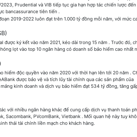
/2023, Prudential và VIB tiếp tục gia hạn hợp tác chiến lược đế
c bancassurance tiên tiến .
đoạn 2019-2022 luôn đạt trên 1.000 tỷ đồng mỗi năm, với mức c
SB)
 được ký kết vào năm 2021, kéo dài trong 15 năm . Trước đó, c
hóng lọt vào top 10 ngân hàng có doanh số bảo hiểm cao nhất
)
o hiểm độc quyền vào năm 2020 với thời hạn lên tới 20 năm . Ch
eABank được bảo vệ và tích lũy tài chính qua các sản phẩm của
mảng kinh doanh và dịch vụ bảo hiểm đạt 534 tỷ đồng, tăng gấp
 tác với nhiều ngân hàng khác để cung cấp dịch vụ thanh toán ph
k, Sacombank, PVcomBank, Vietbank . Mối quan hệ này tuy khô
nh thái tài chính liền mạch cho khách hàng.