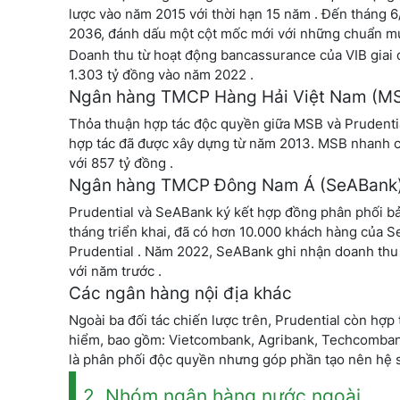
lược vào năm 2015 với thời hạn 15 năm . Đến tháng 6
2036, đánh dấu một cột mốc mới với những chuẩn mự
Doanh thu từ hoạt động bancassurance của VIB giai 
1.303 tỷ đồng vào năm 2022 .
Ngân hàng TMCP Hàng Hải Việt Nam (M
Thỏa thuận hợp tác độc quyền giữa MSB và Prudential
hợp tác đã được xây dựng từ năm 2013. MSB nhanh c
với 857 tỷ đồng .
Ngân hàng TMCP Đông Nam Á (SeABank
Prudential và SeABank ký kết hợp đồng phân phối bả
tháng triển khai, đã có hơn 10.000 khách hàng của S
Prudential . Năm 2022, SeABank ghi nhận doanh thu 
với năm trước .
Các ngân hàng nội địa khác
Ngoài ba đối tác chiến lược trên, Prudential còn hợp
hiểm, bao gồm: Vietcombank, Agribank, Techcomban
là phân phối độc quyền nhưng góp phần tạo nên hệ si
2. Nhóm ngân hàng nước ngoài