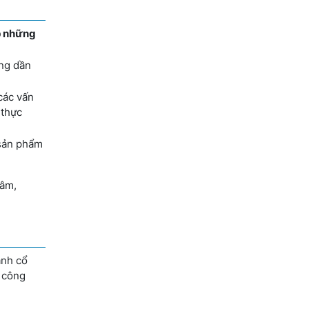
ập những
ăng dần
 các vấn
 thực
 sản phẩm
tâm,
ành cổ
i công