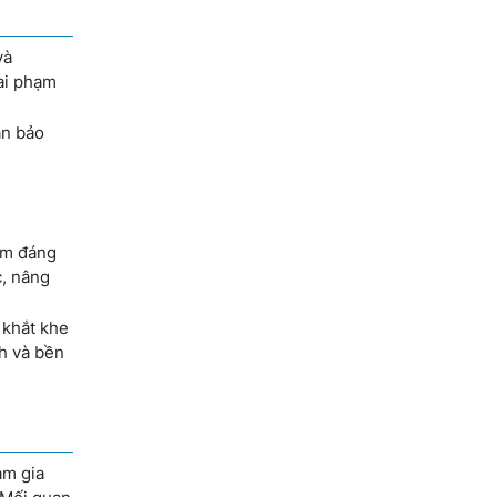
và
sai phạm
án bảo
iảm đáng
c, nâng
 khắt khe
h và bền
am gia