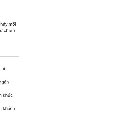
thấy mối
tư chiến
chi
 ngân
ân khúc
), khách