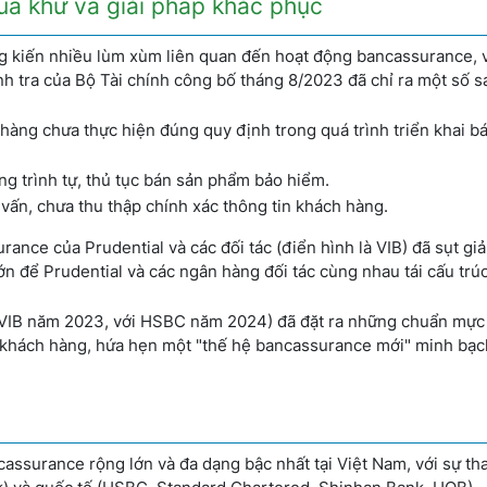
uá khứ và giải pháp khắc phục
 kiến nhiều lùm xùm liên quan đến hoạt động bancassurance, 
h tra của Bộ Tài chính công bố tháng 8/2023 đã chỉ ra một số 
hàng chưa thực hiện đúng quy định trong quá trình triển khai b
ng trình tự, thủ tục bán sản phẩm bảo hiểm.
vấn, chưa thu thập chính xác thông tin khách hàng.
ance của Prudential và các đối tác (điển hình là VIB) đã sụt g
ớn để Prudential và các ngân hàng đối tác cùng nhau tái cấu trú
i VIB năm 2023, với HSBC năm 2024) đã đặt ra những chuẩn mực
vệ khách hàng, hứa hẹn một "thế hệ bancassurance mới" minh bạc
cassurance rộng lớn và đa dạng bậc nhất tại Việt Nam, với sự th