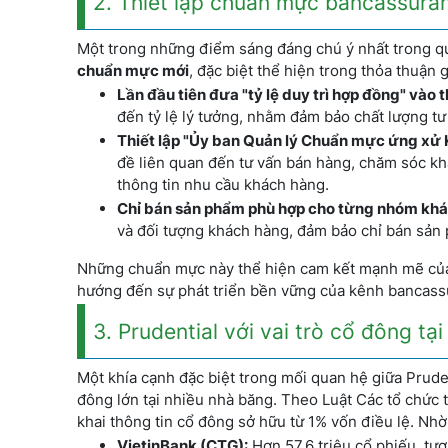
2. Thiết lập chuẩn mực bancassura
Một trong những điểm sáng đáng chú ý nhất trong qu
chuẩn mực mới
, đặc biệt thể hiện trong thỏa thuận 
Lần đầu tiên đưa "tỷ lệ duy trì hợp đồng" vào 
đến tỷ lệ lý tưởng, nhằm đảm bảo chất lượng t
Thiết lập "Ủy ban Quản lý Chuẩn mực ứng xử 
đề liên quan đến tư vấn bán hàng, chăm sóc khá
thông tin nhu cầu khách hàng.
Chỉ bán sản phẩm phù hợp cho từng nhóm khá
và đối tượng khách hàng, đảm bảo chỉ bán sản
Những chuẩn mực này thể hiện cam kết mạnh mẽ của P
hướng đến sự phát triển bền vững của kênh bancass
3. Prudential với vai trò cổ đông tạ
Một khía cạnh đặc biệt trong mối quan hệ giữa Prude
đông lớn tại nhiều nhà băng. Theo Luật Các tổ chức t
khai thông tin cổ đông sở hữu từ 1% vốn điều lệ. Nhờ 
VietinBank (CTG):
Hơn 57,6 triệu cổ phiếu, tươ