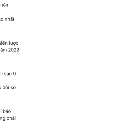
n năm
ao nhất
hiến lược
 năm 2022
ỉ sau 9
 đôi so
í bảo
ng phải