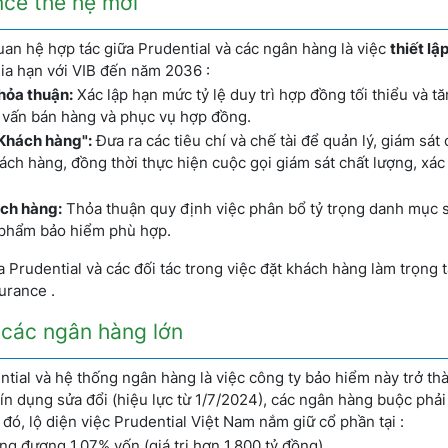
nce thế hệ mới
an hệ hợp tác giữa Prudential và các ngân hàng là việc
thiết l
gia hạn với VIB đến năm 2036 :
thỏa thuận:
Xác lập hạn mức tỷ lệ duy trì hợp đồng tối thiểu và t
ư vấn bán hàng và phục vụ hợp đồng.
Khách hàng":
Đưa ra các tiêu chí và chế tài để quản lý, giám sát
ch hàng, đồng thời thực hiện cuộc gọi giám sát chất lượng, xác
ch hàng:
Thỏa thuận quy định việc phân bổ tỷ trọng danh mục
 phẩm bảo hiểm phù hợp.
rudential và các đối tác trong việc đặt khách hàng làm trọng 
urance .
i các ngân hàng lớn
ntial và hệ thống ngân hàng là việc công ty bảo hiểm này trở th
ín dụng sửa đổi (hiệu lực từ 1/7/2024), các ngân hàng buộc phả
đó, lộ diện việc Prudential Việt Nam nắm giữ cổ phần tại :
ng đương 1,07% vốn (giá trị hơn 1.800 tỷ đồng).