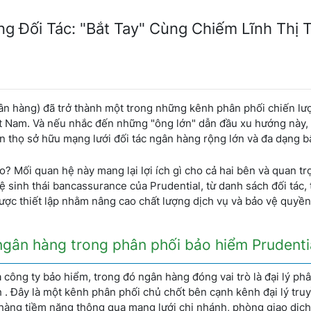
ng Đối Tác: "Bắt Tay" Cùng Chiếm Lĩnh Thị 
ân hàng) đã trở thành một trong những kênh phân phối chiến lư
iệt Nam. Và nếu nhắc đến những "ông lớn" dẫn đầu xu hướng này
 thọ sở hữu mạng lưới đối tác ngân hàng rộng lớn và đa dạng b
? Mối quan hệ này mang lại lợi ích gì cho cả hai bên và quan tr
ệ sinh thái bancassurance của Prudential, từ danh sách đối tác, 
ợc thiết lập nhằm nâng cao chất lượng dịch vụ và bảo vệ quyền 
 ngân hàng trong phân phối bảo hiểm Prudenti
công ty bảo hiểm, trong đó ngân hàng đóng vai trò là đại lý ph
. Đây là một kênh phân phối chủ chốt bên cạnh kênh đại lý tru
 hàng tiềm năng thông qua mạng lưới chi nhánh, phòng giao dịch