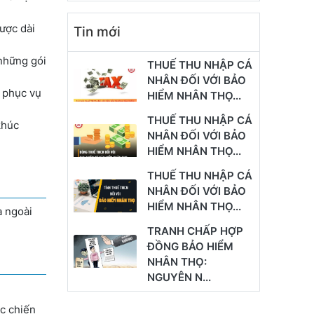
lược dài
Tin mới
những gói
THUẾ THU NHẬP CÁ
NHÂN ĐỐI VỚI BẢO
 phục vụ
HIỂM NHÂN THỌ...
THUẾ THU NHẬP CÁ
khúc
NHÂN ĐỐI VỚI BẢO
HIỂM NHÂN THỌ...
THUẾ THU NHẬP CÁ
NHÂN ĐỐI VỚI BẢO
HIỂM NHÂN THỌ...
à ngoài
TRANH CHẤP HỢP
ĐỒNG BẢO HIỂM
NHÂN THỌ:
NGUYÊN N...
ác chiến