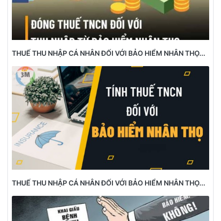
THUẾ THU NHẬP CÁ NHÂN ĐỐI VỚI BẢO HIỂM NHÂN THỌ...
THUẾ THU NHẬP CÁ NHÂN ĐỐI VỚI BẢO HIỂM NHÂN THỌ...