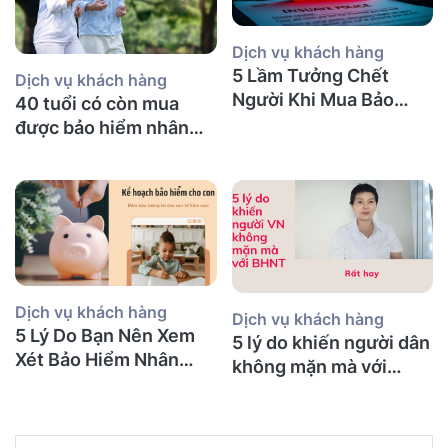
Dịch vụ khách hàng
5 Lầm Tưởng Chết
Dịch vụ khách hàng
Người Khi Mua Bảo
40 tuổi có còn mua
Hiểm Nhân Thọ tại Úc
được bảo hiểm nhân
(Mà Người Việt Nào
thọ không và nên mua
Cũng Mắc Phải)
bảo hiểm gì?
Dịch vụ khách hàng
Dịch vụ khách hàng
5 Lý Do Bạn Nên Xem
5 lý do khiến người dân
Xét Bảo Hiểm Nhân
không mặn mà với
Thọ Ngay Hôm Nay
BHNT!