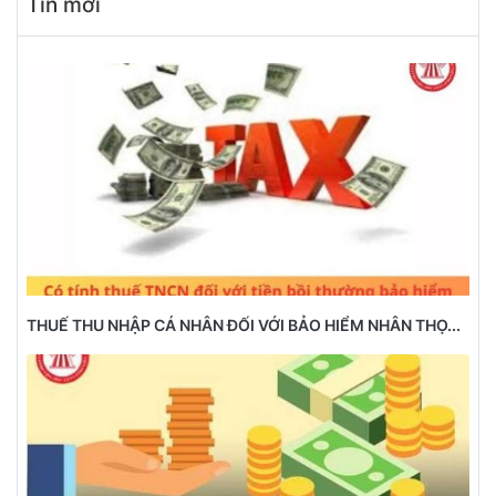
Tin mới
THUẾ THU NHẬP CÁ NHÂN ĐỐI VỚI BẢO HIỂM NHÂN THỌ...