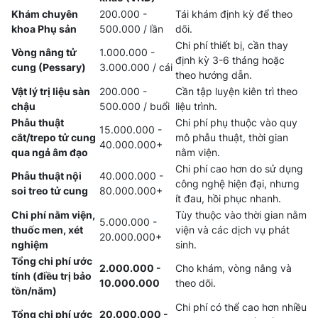
Khám chuyên
200.000 -
Tái khám định kỳ để theo
khoa Phụ sản
500.000 / lần
dõi.
Chi phí thiết bị, cần thay
Vòng nâng tử
1.000.000 -
định kỳ 3-6 tháng hoặc
cung (Pessary)
3.000.000 / cái
theo hướng dẫn.
Vật lý trị liệu sàn
200.000 -
Cần tập luyện kiên trì theo
chậu
500.000 / buổi
liệu trình.
Phẫu thuật
Chi phí phụ thuộc vào quy
15.000.000 -
cắt/trepo tử cung
mô phẫu thuật, thời gian
40.000.000+
qua ngả âm đạo
nằm viện.
Chi phí cao hơn do sử dụng
Phẫu thuật nội
40.000.000 -
công nghệ hiện đại, nhưng
soi treo tử cung
80.000.000+
ít đau, hồi phục nhanh.
Chi phí nằm viện,
Tùy thuộc vào thời gian nằm
5.000.000 -
thuốc men, xét
viện và các dịch vụ phát
20.000.000+
nghiệm
sinh.
Tổng chi phí ước
2.000.000 -
Cho khám, vòng nâng và
tính (điều trị bảo
10.000.000
theo dõi.
tồn/năm)
Chi phí có thể cao hơn nhiều
Tổng chi phí ước
20.000.000 -