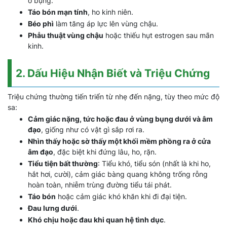
ổ bụng.
Táo bón mạn tính
, ho kinh niên.
Béo phì
làm tăng áp lực lên vùng chậu.
Phẫu thuật vùng chậu
hoặc thiếu hụt estrogen sau mãn
kinh.
2. Dấu Hiệu Nhận Biết và Triệu Chứng
Triệu chứng thường tiến triển từ nhẹ đến nặng, tùy theo mức độ
sa:
Cảm giác nặng, tức hoặc đau ở vùng bụng dưới và âm
đạo
, giống như có vật gì sắp rơi ra.
Nhìn thấy hoặc sờ thấy một khối mềm phồng ra ở cửa
âm đạo
, đặc biệt khi đứng lâu, ho, rặn.
Tiểu tiện bất thường
: Tiểu khó, tiểu són (nhất là khi ho,
hắt hơi, cười), cảm giác bàng quang không trống rỗng
hoàn toàn, nhiễm trùng đường tiểu tái phát.
Táo bón
hoặc cảm giác khó khăn khi đi đại tiện.
Đau lưng dưới
.
Khó chịu hoặc đau khi quan hệ tình dục
.