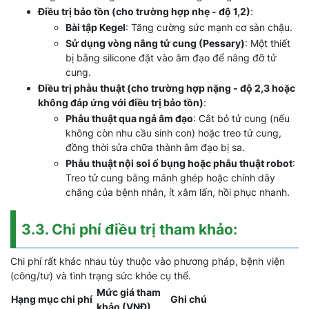
Điều trị bảo tồn (cho trường hợp nhẹ - độ 1,2)
:
Bài tập Kegel
: Tăng cường sức mạnh cơ sàn chậu.
Sử dụng vòng nâng tử cung (Pessary)
: Một thiết
bị bằng silicone đặt vào âm đạo để nâng đỡ tử
cung.
Điều trị phẫu thuật (cho trường hợp nặng - độ 2,3 hoặc
không đáp ứng với điều trị bảo tồn)
:
Phẫu thuật qua ngả âm đạo
: Cắt bỏ tử cung (nếu
không còn nhu cầu sinh con) hoặc treo tử cung,
đồng thời sửa chữa thành âm đạo bị sa.
Phẫu thuật nội soi ổ bụng hoặc phẫu thuật robot
:
Treo tử cung bằng mảnh ghép hoặc chính dây
chằng của bệnh nhân, ít xâm lấn, hồi phục nhanh.
3.3. Chi phí điều trị tham khảo:
Chi phí rất khác nhau tùy thuộc vào phương pháp, bệnh viện
(công/tư) và tình trạng sức khỏe cụ thể.
Mức giá tham
Hạng mục chi phí
Ghi chú
khảo (VNĐ)