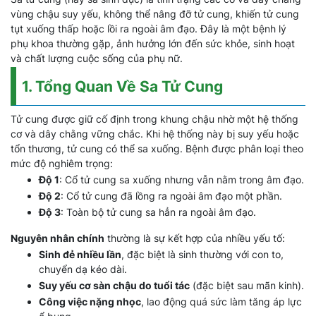
vùng chậu suy yếu, không thể nâng đỡ tử cung, khiến tử cung
tụt xuống thấp hoặc lồi ra ngoài âm đạo. Đây là một bệnh lý
phụ khoa thường gặp, ảnh hưởng lớn đến sức khỏe, sinh hoạt
và chất lượng cuộc sống của phụ nữ.
1. Tổng Quan Về Sa Tử Cung
Tử cung được giữ cố định trong khung chậu nhờ một hệ thống
cơ và dây chằng vững chắc. Khi hệ thống này bị suy yếu hoặc
tổn thương, tử cung có thể sa xuống. Bệnh được phân loại theo
mức độ nghiêm trọng:
Độ 1
: Cổ tử cung sa xuống nhưng vẫn nằm trong âm đạo.
Độ 2
: Cổ tử cung đã lồng ra ngoài âm đạo một phần.
Độ 3
: Toàn bộ tử cung sa hẳn ra ngoài âm đạo.
Nguyên nhân chính
thường là sự kết hợp của nhiều yếu tố:
Sinh đẻ nhiều lần
, đặc biệt là sinh thường với con to,
chuyển dạ kéo dài.
Suy yếu cơ sàn chậu do tuổi tác
(đặc biệt sau mãn kinh).
Công việc nặng nhọc
, lao động quá sức làm tăng áp lực