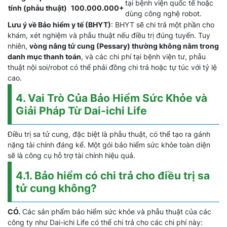
tại bệnh viện quốc tế hoặc
tính (phẫu thuật)
100.000.000+
dùng công nghệ robot.
Lưu ý về Bảo hiểm y tế (BHYT)
: BHYT sẽ chi trả một phần cho
khám, xét nghiệm và phẫu thuật nếu điều trị đúng tuyến. Tuy
nhiên,
vòng nâng tử cung (Pessary) thường không nằm trong
danh mục thanh toán
, và các chi phí tại bệnh viện tư, phẫu
thuật nội soi/robot có thể phải đồng chi trả hoặc tự túc với tỷ lệ
cao.
4. Vai Trò Của Bảo Hiểm Sức Khỏe và
Giải Pháp Từ Dai-ichi Life
Điều trị sa tử cung, đặc biệt là phẫu thuật, có thể tạo ra gánh
nặng tài chính đáng kể. Một gói bảo hiểm sức khỏe toàn diện
sẽ là công cụ hỗ trợ tài chính hiệu quả.
4.1. Bảo hiểm có chi trả cho điều trị sa
tử cung không?
CÓ.
Các sản phẩm bảo hiểm sức khỏe và phẫu thuật của các
công ty như Dai-ichi Life có thể chi trả cho các chi phí này: