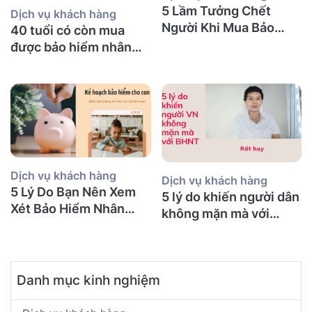
5 Lầm Tưởng Chết
Dịch vụ khách hàng
Người Khi Mua Bảo
40 tuổi có còn mua
Hiểm Nhân Thọ tại Úc
được bảo hiểm nhân
(Mà Người Việt Nào
thọ không và nên mua
Cũng Mắc Phải)
bảo hiểm gì?
Dịch vụ khách hàng
Dịch vụ khách hàng
5 Lý Do Bạn Nên Xem
5 lý do khiến người dân
Xét Bảo Hiểm Nhân
không mặn mà với
Thọ Ngay Hôm Nay
BHNT!
Danh mục kinh nghiệm