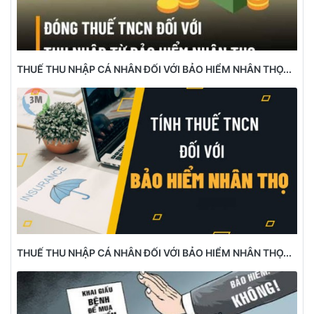
THUẾ THU NHẬP CÁ NHÂN ĐỐI VỚI BẢO HIỂM NHÂN THỌ...
THUẾ THU NHẬP CÁ NHÂN ĐỐI VỚI BẢO HIỂM NHÂN THỌ...