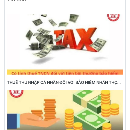
THUẾ THU NHẬP CÁ NHÂN ĐỐI VỚI BẢO HIỂM NHÂN THỌ...