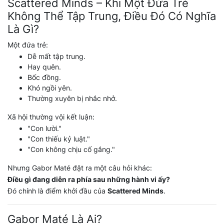
Scattered Minds – Khi Một Đứa Trẻ
Không Thể Tập Trung, Điều Đó Có Nghĩa
Là Gì?
Một đứa trẻ:
Dễ mất tập trung.
Hay quên.
Bốc đồng.
Khó ngồi yên.
Thường xuyên bị nhắc nhở.
Xã hội thường vội kết luận:
"Con lười."
"Con thiếu kỷ luật."
"Con không chịu cố gắng."
Nhưng Gabor Maté đặt ra một câu hỏi khác:
Điều gì đang diễn ra phía sau những hành vi ấy?
Đó chính là điểm khởi đầu của
Scattered Minds
.
Gabor Maté Là Ai?