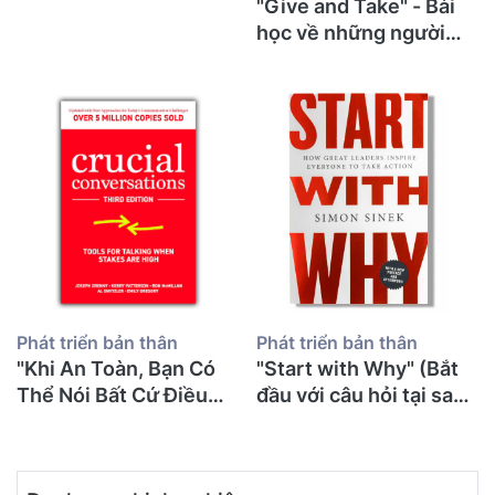
"Give and Take" - Bài
học về những người
cho đi và bí mật thành
công từ một thầy giáo
già
Phát triển bản thân
Phát triển bản thân
"Khi An Toàn, Bạn Có
"Start with Why" (Bắt
Thể Nói Bất Cứ Điều
đầu với câu hỏi tại sao)
Gì": 71 Tuổi Tôi Mới
- Simon Sinek
Đọc "Crucial
Conversations" Và Ước