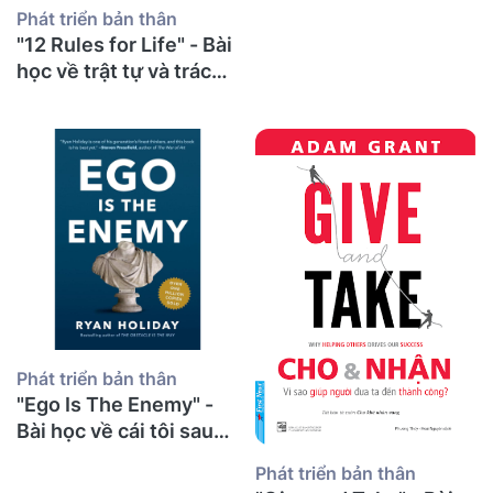
Gì Về Sự Can Đảm, Tổn
Phát triển bản thân
Thương Và Những
"12 Rules for Life" - Bài
Cuộc Nói Chuyện Khó
học về trật tự và trách
Khăn Nhất?
nhiệm từ một thầy giáo
già sau 30 năm giảng
đường
Phát triển bản thân
"Ego Is The Enemy" -
Bài học về cái tôi sau
30 năm giảng đường từ
Phát triển bản thân
một thầy giáo già