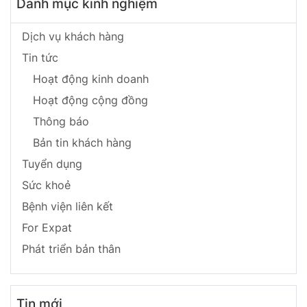
Danh mục kinh nghiệm
Gì Mình Biết Điều Này
Sớm Hơn Để Không
Suýt Mất Con
Dịch vụ khách hàng
Tin tức
Hoạt động kinh doanh
Hoạt động cộng đồng
Thông báo
Bản tin khách hàng
Tuyển dụng
Sức khoẻ
Bệnh viện liên kết
For Expat
Phát triển bản thân
Tin mới