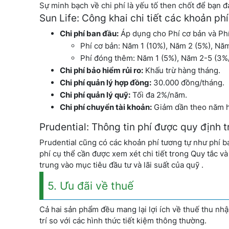
Sự minh bạch về chi phí là yếu tố then chốt để bạn đ
Sun Life: Công khai chi tiết các khoản ph
Chi phí ban đầu:
Áp dụng cho Phí cơ bản và Ph
Phí cơ bản: Năm 1 (10%), Năm 2 (5%), Năm
Phí đóng thêm: Năm 1 (5%), Năm 2-5 (3%/
Chi phí bảo hiểm rủi ro:
Khấu trừ hàng tháng.
Chi phí quản lý hợp đồng:
30.000 đồng/tháng.
Chi phí quản lý quỹ:
Tối đa 2%/năm.
Chi phí chuyển tài khoản:
Giảm dần theo năm h
Prudential: Thông tin phí được quy định 
Prudential cũng có các khoản phí tương tự như phí ban
phí cụ thể cần được xem xét chi tiết trong Quy tắc 
trung vào mục tiêu đầu tư và lãi suất của quỹ .
5. Ưu đãi về thuế
Cả hai sản phẩm đều mang lại lợi ích về thuế thu nh
trí so với các hình thức tiết kiệm thông thường.