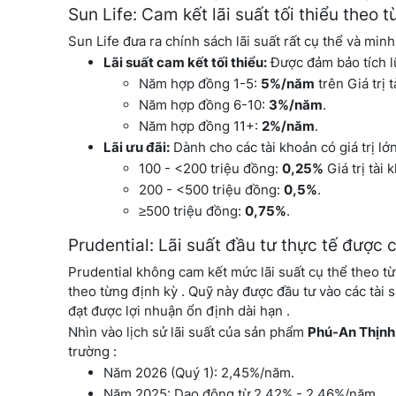
Sun Life: Cam kết lãi suất tối thiểu theo 
Sun Life đưa ra chính sách lãi suất rất cụ thể và min
Lãi suất cam kết tối thiểu:
Được đảm bảo tích lũ
Năm hợp đồng 1-5:
5%/năm
trên Giá trị 
Năm hợp đồng 6-10:
3%/năm
.
Năm hợp đồng 11+:
2%/năm
.
Lãi ưu đãi:
Dành cho các tài khoản có giá trị lớn
100 - <200 triệu đồng:
0,25%
Giá trị tài 
200 - <500 triệu đồng:
0,5%
.
≥500 triệu đồng:
0,75%
.
Prudential: Lãi suất đầu tư thực tế được 
Prudential không cam kết mức lãi suất cụ thể theo 
theo từng định kỳ . Quỹ này được đầu tư vào các tài s
đạt được lợi nhuận ổn định dài hạn .
Nhìn vào lịch sử lãi suất của sản phẩm
Phú-An Thịnh
trường :
Năm 2026 (Quý 1): 2,45%/năm.
Năm 2025: Dao động từ 2,42% - 2,46%/năm.