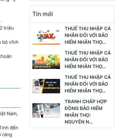
Tin mới
.
2 triệu
THUẾ THU NHẬP CÁ
NHÂN ĐỐI VỚI BẢO
n bộ vĩnh
HIỂM NHÂN THỌ...
THUẾ THU NHẬP CÁ
 khoản
NHÂN ĐỐI VỚI BẢO
HIỂM NHÂN THỌ...
THUẾ THU NHẬP CÁ
NHÂN ĐỐI VỚI BẢO
HIỂM NHÂN THỌ...
TRANH CHẤP HỢP
ĐỒNG BẢO HIỂM
Việt Nam,
NHÂN THỌ:
NGUYÊN N...
Tính đến
õ ràng