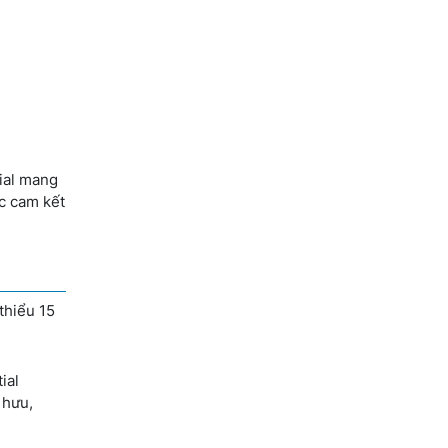
tial mang
ức cam kết
thiểu 15
ial
 hưu,