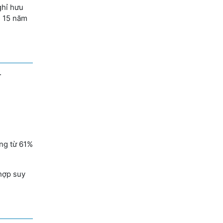
ghỉ hưu
i 15 năm
.
ộng từ 61%
 hợp suy