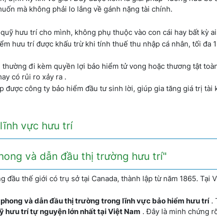
uốn mà không phải lo lắng về gánh nặng tài chính.
quỹ hưu trí cho mình, không phụ thuộc vào con cái hay bất kỳ ai 
 hưu trí được khấu trừ khi tính thuế thu nhập cá nhân, tối đa 1
thường đi kèm quyền lợi bảo hiểm tử vong hoặc thương tật toà
y có rủi ro xảy ra .
được công ty bảo hiểm đầu tư sinh lời, giúp gia tăng giá trị tài
lĩnh vực hưu trí
hong và dẫn đầu thị trường hưu trí"
g đầu thế giới có trụ sở tại Canada, thành lập từ năm 1865. Tại 
 phong và dẫn đầu thị trường trong lĩnh vực bảo hiểm hưu trí
. 
ỹ hưu trí tự nguyện lớn nhất tại Việt Nam
. Đây là minh chứng r