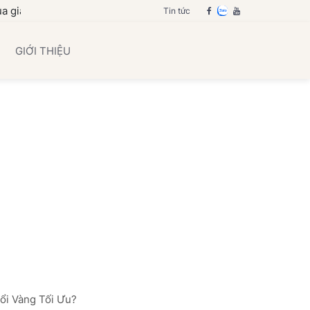
h bạn
Tin tức
GIỚI THIỆU
uổi Vàng Tối Ưu?