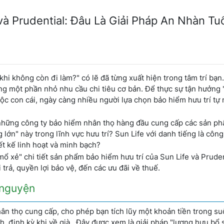
và Prudential: Đâu Là Giải Pháp An Nhàn Tu
khi không còn đi làm?" có lẽ đã từng xuất hiện trong tâm trí bạn
ng một phần nhỏ nhu cầu chi tiêu cơ bản. Để thực sự tận hưởng 
ộc con cái, ngày càng nhiều người lựa chọn bảo hiểm hưu trí tự
 những công ty bảo hiểm nhân thọ hàng đầu cung cấp các sản p
g lớn" này trong lĩnh vực hưu trí? Sun Life với danh tiếng là công
ết kế linh hoạt và minh bạch?
ổ xẻ" chi tiết sản phẩm bảo hiểm hưu trí của Sun Life và Pruden
i trả, quyền lợi bảo vệ, đến các ưu đãi về thuế.
 nguyện
ân thọ cung cấp, cho phép bạn tích lũy một khoản tiền trong s
, định kỳ khi về già . Đây được xem là giải pháp "lương hưu bổ 