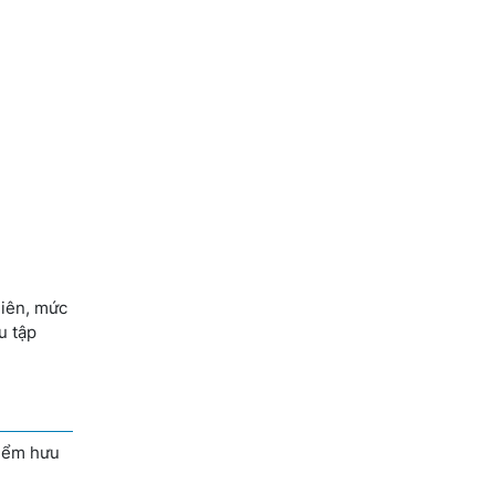
hiên, mức
u tập
hiểm hưu