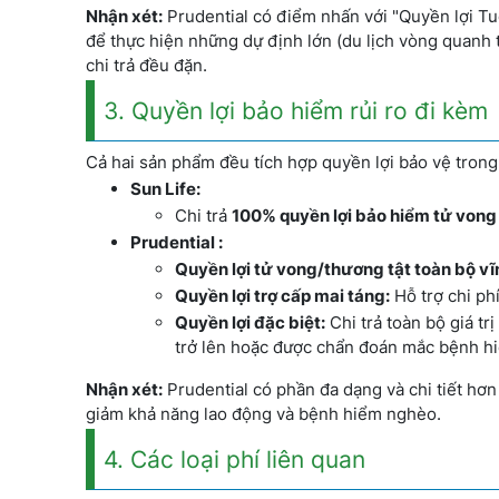
Nhận xét:
Prudential có điểm nhấn với "Quyền lợi Tuổ
để thực hiện những dự định lớn (du lịch vòng quanh th
chi trả đều đặn.
3. Quyền lợi bảo hiểm rủi ro đi kèm
Cả hai sản phẩm đều tích hợp quyền lợi bảo vệ trong 
Sun Life:
Chi trả
100% quyền lợi bảo hiểm tử vong 
Prudential :
Quyền lợi tử vong/thương tật toàn bộ vĩ
Quyền lợi trợ cấp mai táng:
Hỗ trợ chi ph
Quyền lợi đặc biệt:
Chi trả toàn bộ giá t
trở lên hoặc được chẩn đoán mắc bệnh h
Nhận xét:
Prudential có phần đa dạng và chi tiết hơn 
giảm khả năng lao động và bệnh hiểm nghèo.
4. Các loại phí liên quan