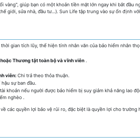
i vàng", giúp bạn có một khoản tiền mặt lớn ngay khi bắt đầu n
ế giới, sửa nhà, đầu tư...). Sun Life tập trung vào sự ổn định vớ
thời gian tích lũy, thể hiện tính nhân văn của bảo hiểm nhân thọ
hoặc Thương tật toàn bộ và vĩnh viễn
.
nh viễn:
Chi trả theo thỏa thuận.
í hậu sự ban đầu.
rị tài khoản nếu người được bảo hiểm bị suy giảm khả năng lao đ
iểm nghèo .
về các quyền lợi bảo vệ rủi ro, đặc biệt là quyền lợi cho trường