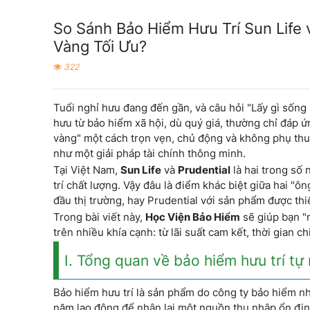
So Sánh Bảo Hiểm Hưu Trí Sun Life 
Vàng Tối Ưu?
322
Tuổi nghỉ hưu đang đến gần, và câu hỏi "Lấy gì sống 
hưu từ bảo hiểm xã hội, dù quý giá, thường chỉ đáp ứ
vàng" một cách trọn vẹn, chủ động và không phụ thu
như một giải pháp tài chính thông minh.
Tại Việt Nam,
Sun Life
và
Prudential
là hai trong số
trí chất lượng. Vậy đâu là điểm khác biệt giữa hai "ôn
đầu thị trường, hay Prudential với sản phẩm được thi
Trong bài viết này,
Học Viện Bảo Hiểm
sẽ giúp bạn "m
trên nhiều khía cạnh: từ lãi suất cam kết, thời gian ch
I. Tổng quan về bảo hiểm hưu trí tự
Bảo hiểm hưu trí là sản phẩm do công ty bảo hiểm nh
năm lao động để nhận lại một nguồn thu nhập ổn định