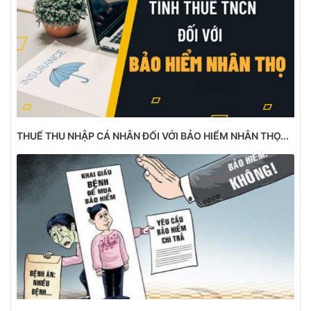
THUẾ THU NHẬP CÁ NHÂN ĐỐI VỚI BẢO HIỂM NHÂN THỌ...