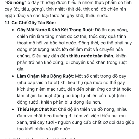
"Đồ nóng"
ở đây thường được hiểu là nhóm thực phẩm có tính
cay (ớt, tiêu, gừng), tính nhiệt (thịt dê, thịt chó, đồ chiên rán
ngập dầu) và các loại thức ăn gây khô, thiếu nước.
1.1. Cơ Chế Gây Táo Bón:
Gây Mất Nước & Khô Kết Trong Ruột:
Đồ ăn cay nóng,
chiên rán làm tăng nhiệt độ cơ thể, thúc đẩy quá trình
thoát mồ hôi và bốc hơi nước. Đồng thời, cơ thể phải huy
động một lượng nước lớn để làm mát và chuyển hóa
chúng. Điều này dẫn đến
thiếu nước toàn thân
, khiến
phân trở nên khô cứng, di chuyển khó khăn trong ruột
già.
Làm Chậm Nhu Động Ruột:
Một số chất trong đồ cay
(như capsaicin từ ớt) khi tiêu thụ quá mức có thể gây
kích ứng niêm mạc ruột, dẫn đến phản ứng co thắt hoặc
làm chậm lại hoạt động co bóp tự nhiên của ruột (nhu
động ruột), khiến phân bị ứ đọng lâu hơn.
Thiếu Hụt Chất Xơ:
Chế độ ăn thiên về đồ nóng, nhiều
đạm và chất béo thường đi kèm với việc thiếu hụt rau
xanh, trái cây tươi - nguồn cung cấp chất xơ dồi dào giúp
tạo khối phân và giữ nước.