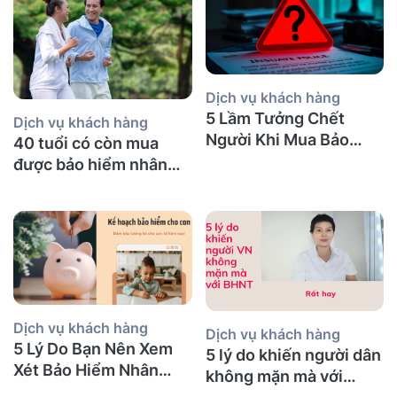
Dịch vụ khách hàng
5 Lầm Tưởng Chết
Dịch vụ khách hàng
Người Khi Mua Bảo
40 tuổi có còn mua
Hiểm Nhân Thọ tại Úc
được bảo hiểm nhân
(Mà Người Việt Nào
thọ không và nên mua
Cũng Mắc Phải)
bảo hiểm gì?
Dịch vụ khách hàng
Dịch vụ khách hàng
5 Lý Do Bạn Nên Xem
5 lý do khiến người dân
Xét Bảo Hiểm Nhân
không mặn mà với
Thọ Ngay Hôm Nay