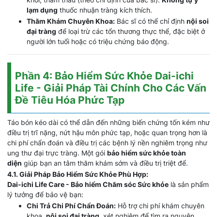
lạm dụng
thuốc nhuận tràng kích thích.
Thăm Khám Chuyên Khoa:
Bác sĩ có thể chỉ định
nội soi
đại tràng
để loại trừ các tổn thương thực thể, đặc biệt ở
người lớn tuổi hoặc có triệu chứng báo động.
Phần 4: Bảo Hiểm Sức Khỏe Dai-ichi
Life - Giải Pháp Tài Chính Cho Các Vấn
Đề Tiêu Hóa Phức Tạp
Táo bón kéo dài có thể dẫn đến những biến chứng tốn kém như
điều trị trĩ nặng, nứt hậu môn phức tạp, hoặc quan trọng hơn là
chi phí chẩn đoán và điều trị các bệnh lý nền nghiêm trọng như
ung thư đại trực tràng. Một gói
bảo hiểm sức khỏe toàn
diện
giúp bạn an tâm thăm khám sớm và điều trị triệt để.
4.1. Giải Pháp Bảo Hiểm Sức Khỏe Phù Hợp:
Dai-ichi Life Care - Bảo hiểm Chăm sóc Sức khỏe
là sản phẩm
lý tưởng để bảo vệ bạn:
Chi Trả Chi Phí Chẩn Đoán:
Hỗ trợ chi phí khám chuyên
khoa,
nội soi đại tràng
, xét nghiệm để tìm ra nguyên