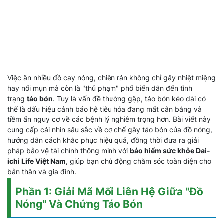
Việc ăn nhiều đồ cay nóng, chiên rán không chỉ gây nhiệt miệng
hay nổi mụn mà còn là "thủ phạm" phổ biến dẫn đến tình
trạng
táo bón
. Tuy là vấn đề thường gặp, táo bón kéo dài có
thể là dấu hiệu cảnh báo hệ tiêu hóa đang mất cân bằng và
tiềm ẩn nguy cơ về các bệnh lý nghiêm trọng hơn. Bài viết này
cung cấp cái nhìn sâu sắc về cơ chế gây táo bón của đồ nóng,
hướng dẫn cách khắc phục hiệu quả, đồng thời đưa ra giải
pháp bảo vệ tài chính thông minh với
bảo hiểm sức khỏe Dai-
ichi Life Việt Nam
, giúp bạn chủ động chăm sóc toàn diện cho
bản thân và gia đình.
Phần 1: Giải Mã Mối Liên Hệ Giữa "Đồ
Nóng" Và Chứng Táo Bón