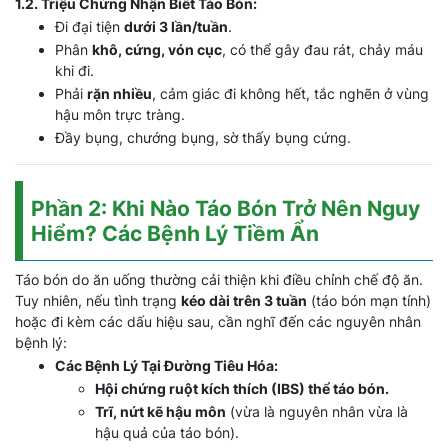
1.2. Triệu Chứng Nhận Biết Táo Bón:
Đi đại tiện
dưới 3 lần/tuần
.
Phân
khô, cứng, vón cục
, có thể gây đau rát, chảy máu
khi đi.
Phải
rặn nhiều
, cảm giác đi không hết, tắc nghẽn ở vùng
hậu môn trực tràng.
Đầy bụng, chướng bụng, sờ thấy bụng cứng.
Phần 2: Khi Nào Táo Bón Trở Nên Nguy
Hiểm? Các Bệnh Lý Tiềm Ẩn
Táo bón do ăn uống thường cải thiện khi điều chỉnh chế độ ăn.
Tuy nhiên, nếu tình trạng
kéo dài trên 3 tuần
(táo bón mạn tính)
hoặc đi kèm các dấu hiệu sau, cần nghĩ đến các nguyên nhân
bệnh lý:
Các Bệnh Lý Tại Đường Tiêu Hóa:
Hội chứng ruột kích thích (IBS) thể táo bón.
Trĩ, nứt kẽ hậu môn
(vừa là nguyên nhân vừa là
hậu quả của táo bón).