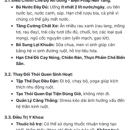
3.1. Điều Chỉnh Chế Độ Ăn Uống - Biện Pháp Nền Tảng:
Bù Nước Đầy Đủ:
Uống
ít nhất 2 lít nước/ngày
, ưu tiên
nước lọc, nước canh, súp. Hạn chế rượu bia, cà phê vì
chúng có thể gây mất nước.
Tăng Cường Chất Xơ:
Ăn nhiều rau xanh (rau lang, mồng
tơi, rau đay), trái cây tươi (đu đủ, chuối, bơ, các loại quả
mọng), ngũ cốc nguyên cám (yến mạch, gạo lứt).
Bổ Sung Lợi Khuẩn:
Sữa chua, men vi sinh giúp cân
bằng hệ vi sinh đường ruột, hỗ trợ tiêu hóa.
Hạn Chế Đồ Cay Nóng, Chiên Rán, Thực Phẩm Chế Biến
Sẵn.
3.2. Thay Đổi Thói Quen Sinh Hoạt:
Tập Thể Dục Đều Đặn:
Đi bộ, chạy bộ, yoga giúp kích
thích nhu động ruột.
Tạo Thói Quen Đại Tiện Đúng Giờ,
không nhịn đi.
Quản Lý Căng Thẳng:
Stress kéo dài ảnh hưởng xấu đến
hệ thần kinh ruột.
3.3. Điều Trị Y Khoa:
Thuốc hỗ trợ:
Có thể sử dụng thuốc nhuận tràng tạo
khối, thẩm thấu (theo chỉ định của bác sĩ).
Không tự ý