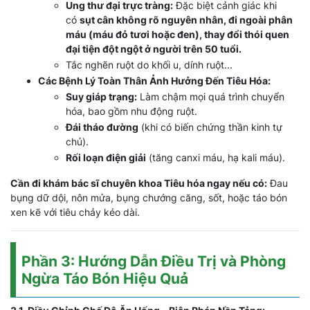
Ung thư đại trực tràng:
Đặc biệt cảnh giác khi
có
sụt cân không rõ nguyên nhân, đi ngoài phân
máu (máu đỏ tươi hoặc đen), thay đổi thói quen
đại tiện đột ngột ở người trên 50 tuổi.
Tắc nghẽn ruột do khối u, dính ruột...
Các Bệnh Lý Toàn Thân Ảnh Hưởng Đến Tiêu Hóa:
Suy giáp trạng:
Làm chậm mọi quá trình chuyển
hóa, bao gồm nhu động ruột.
Đái tháo đường
(khi có biến chứng thần kinh tự
chủ).
Rối loạn điện giải
(tăng canxi máu, hạ kali máu).
Cần đi khám bác sĩ chuyên khoa Tiêu hóa ngay nếu có:
Đau
bụng dữ dội, nôn mửa, bụng chướng căng, sốt, hoặc táo bón
xen kẽ với tiêu chảy kéo dài.
Phần 3: Hướng Dẫn Điều Trị và Phòng
Ngừa Táo Bón Hiệu Quả