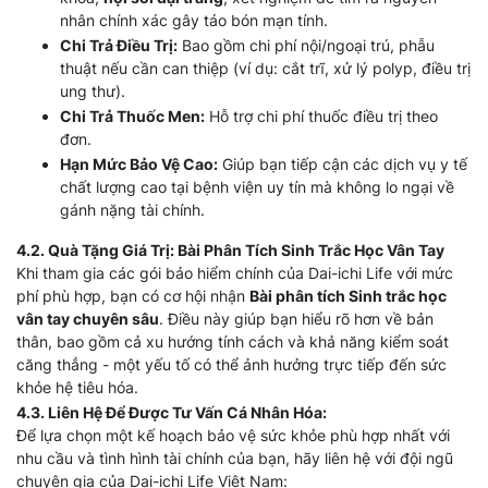
nhân chính xác gây táo bón mạn tính.
Chi Trả Điều Trị:
Bao gồm chi phí nội/ngoại trú, phẫu
thuật nếu cần can thiệp (ví dụ: cắt trĩ, xử lý polyp, điều trị
ung thư).
Chi Trả Thuốc Men:
Hỗ trợ chi phí thuốc điều trị theo
đơn.
Hạn Mức Bảo Vệ Cao:
Giúp bạn tiếp cận các dịch vụ y tế
chất lượng cao tại bệnh viện uy tín mà không lo ngại về
gánh nặng tài chính.
4.2. Quà Tặng Giá Trị: Bài Phân Tích Sinh Trắc Học Vân Tay
Khi tham gia các gói bảo hiểm chính của Dai-ichi Life với mức
phí phù hợp, bạn có cơ hội nhận
Bài phân tích Sinh trắc học
vân tay chuyên sâu
. Điều này giúp bạn hiểu rõ hơn về bản
thân, bao gồm cả xu hướng tính cách và khả năng kiểm soát
căng thẳng - một yếu tố có thể ảnh hưởng trực tiếp đến sức
khỏe hệ tiêu hóa.
4.3. Liên Hệ Để Được Tư Vấn Cá Nhân Hóa:
Để lựa chọn một kế hoạch bảo vệ sức khỏe phù hợp nhất với
nhu cầu và tình hình tài chính của bạn, hãy liên hệ với đội ngũ
chuyên gia của Dai-ichi Life Việt Nam: