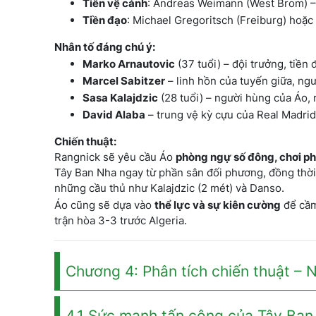
Tiền vệ cánh
: Andreas Weimann (West Brom) 
Tiền đạo
: Michael Gregoritsch (Freiburg) hoặc
Nhân tố đáng chú ý:
Marko Arnautovic
(37 tuổi) – đội trưởng, tiền
Marcel Sabitzer
– linh hồn của tuyến giữa, ng
Sasa Kalajdzic
(28 tuổi) – người hùng của Áo, 
David Alaba
– trung vệ kỳ cựu của Real Madrid
Chiến thuật:
Rangnick sẽ yêu cầu Áo
phòng ngự số đông, chơi ph
Tây Ban Nha ngay từ phần sân đối phương, đồng thời t
những cầu thủ như Kalajdzic (2 mét) và Danso.
Áo cũng sẽ dựa vào
thể lực và sự kiên cường
để cầm
trận hòa 3-3 trước Algeria.
Chương 4: Phân tích chiến thuật –
4.1 Sức mạnh tấn công của Tây Ban