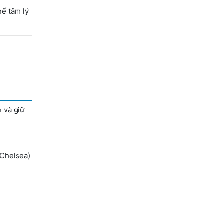
hế tâm lý
 và giữ
(Chelsea)