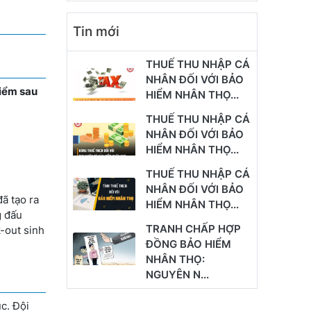
Tin mới
THUẾ THU NHẬP CÁ
NHÂN ĐỐI VỚI BẢO
iểm sau
HIỂM NHÂN THỌ...
THUẾ THU NHẬP CÁ
NHÂN ĐỐI VỚI BẢO
HIỂM NHÂN THỌ...
THUẾ THU NHẬP CÁ
NHÂN ĐỐI VỚI BẢO
ã tạo ra
HIỂM NHÂN THỌ...
g đấu
TRANH CHẤP HỢP
k-out sinh
ĐỒNG BẢO HIỂM
NHÂN THỌ:
NGUYÊN N...
c. Đội