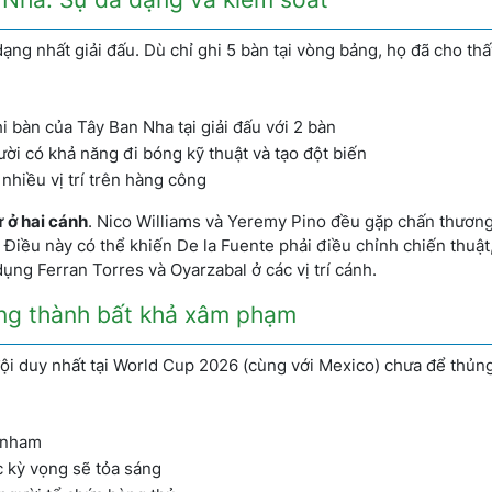
g nhất giải đấu. Dù chỉ ghi 5 bàn tại vòng bảng, họ đã cho thấ
 bàn của Tây Ban Nha tại giải đấu với 2 bàn
ười có khả năng đi bóng kỹ thuật và tạo đột biến
 nhiều vị trí trên hàng công
ự ở hai cánh
. Nico Williams và Yeremy Pino đều gặp chấn thương
. Điều này có thể khiến De la Fuente phải điều chỉnh chiến thuật
ụng Ferran Torres và Oyarzabal ở các vị trí cánh.
ờng thành bất khả xâm phạm
ội duy nhất tại World Cup 2026 (cùng với Mexico) chưa để thủng
tenham
c kỳ vọng sẽ tỏa sáng