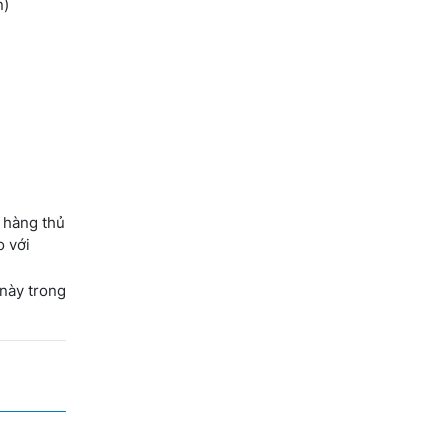
n)
n hàng thủ
o với
này trong