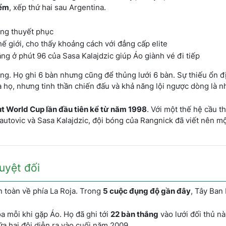
iểm
, xếp thứ hai sau Argentina.
hắng thuyết phục
thế giới, cho thấy khoảng cách với đẳng cấp elite
ắng ở phút 96 của Sasa Kalajdzic giúp Áo giành vé đi tiếp
ng. Họ ghi 6 bàn nhưng cũng để thủng lưới 6 bàn. Sự thiếu ổn đ
họ, nhưng tinh thần chiến đấu và khả năng lội ngược dòng là 
t World Cup lần đầu tiên kể từ năm 1998
. Với một thế hệ cầu th
utovic và Sasa Kalajdzic, đội bóng của Rangnick đã viết nên m
tuyệt đối
n toàn về phía La Roja. Trong
5 cuộc đụng độ gần đây
, Tây Ban
a mỗi khi gặp Áo. Họ đã ghi tới
22 bàn thắng
vào lưới đối thủ nà
ữa hai đội diễn ra vào cuối năm 2009.