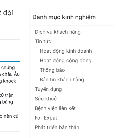
 đội
Danh mục kinh nghiệm
Dịch vụ khách hàng
Tin tức
Hoạt động kinh doanh
Hoạt động cộng đồng
ẽ chứng
Thông báo
h châu Âu
Bản tin khách hàng
ng knock-
Tuyển dụng
20 trận
Sức khoẻ
g bảng
Bệnh viện liên kết
ạo nên cú
For Expat
Phát triển bản thân