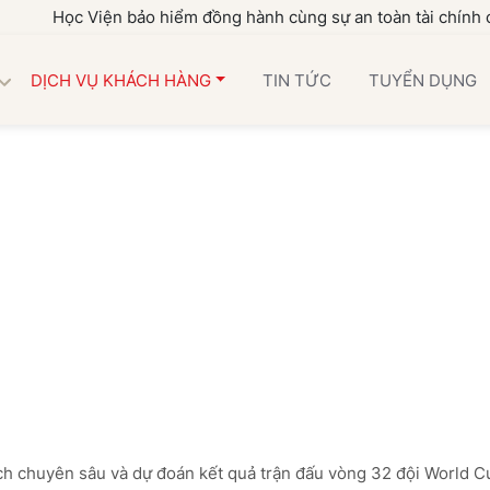
c Viện bảo hiểm đồng hành cùng sự an toàn tài chính của gia đ
DỊCH VỤ KHÁCH HÀNG
TIN TỨC
TUYỂN DỤNG
ch chuyên sâu và dự đoán kết quả trận đấu vòng 32 đội World 