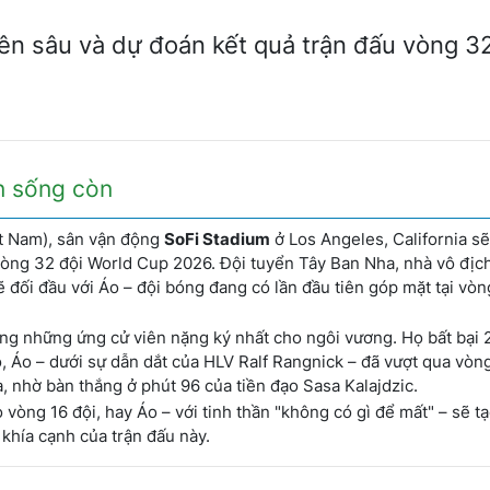
ên sâu và dự đoán kết quả trận đấu vòng 32
n sống còn
ệt Nam), sân vận động
SoFi Stadium
ở Los Angeles, California s
òng 32 đội World Cup 2026. Đội tuyển Tây Ban Nha, nhà vô địc
sẽ đối đầu với Áo – đội bóng đang có lần đầu tiên góp mặt tại vò
ong những ứng cử viên nặng ký nhất cho ngôi vương. Họ bất bại 
đó, Áo – dưới sự dẫn dắt của HLV Ralf Rangnick – đã vượt qua vòn
a, nhờ bàn thắng ở phút 96 của tiền đạo Sasa Kalajdzic.
vòng 16 đội, hay Áo – với tinh thần "không có gì để mất" – sẽ t
 khía cạnh của trận đấu này.