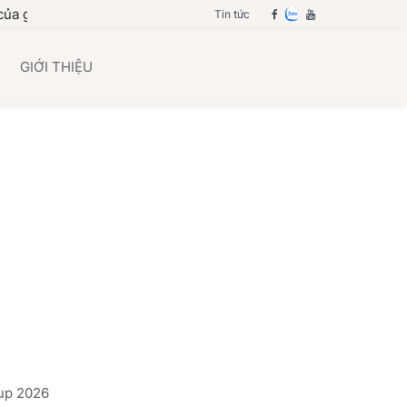
ình bạn
Tin tức
GIỚI THIỆU
Cup 2026