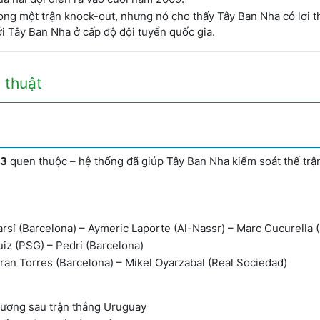
rong một trận knock-out, nhưng nó cho thấy Tây Ban Nha có lợi t
ới Tây Ban Nha ở cấp độ đội tuyển quốc gia.
 thuật
-3
quen thuộc – hệ thống đã giúp Tây Ban Nha kiểm soát thế trận
rsí (Barcelona) – Aymeric Laporte (Al-Nassr) – Marc Cucurella 
uiz (PSG) – Pedri (Barcelona)
rran Torres (Barcelona) – Mikel Oyarzabal (Real Sociedad)
ương sau trận thắng Uruguay