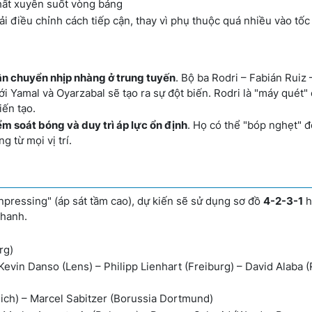
nhất xuyên suốt vòng bảng
ải điều chỉnh cách tiếp cận, thay vì phụ thuộc quá nhiều vào tốc
ân chuyển nhịp nhàng ở trung tuyến
. Bộ ba Rodri – Fabián Ruiz 
ới Yamal và Oyarzabal sẽ tạo ra sự đột biến. Rodri là "máy quét"
iến tạo.
m soát bóng và duy trì áp lực ổn định
. Họ có thể "bóp nghẹt" đ
 từ mọi vị trí.
enpressing" (áp sát tầm cao), dự kiến sẽ sử dụng sơ đồ
4-2-3-1
h
nhanh.
rg)
evin Danso (Lens) – Philipp Lienhart (Freiburg) – David Alaba (
ich) – Marcel Sabitzer (Borussia Dortmund)