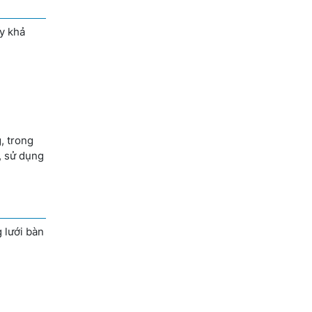
y khả
, trong
, sử dụng
 lưới bàn